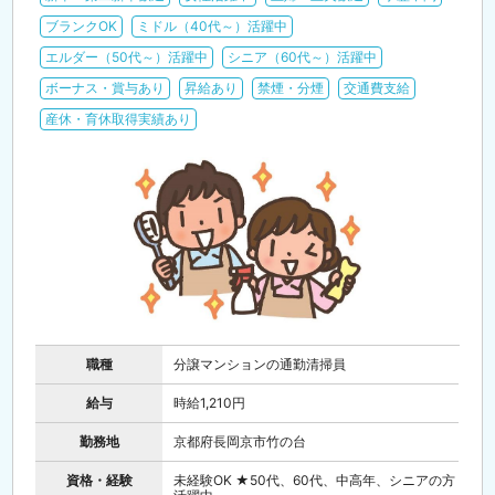
ブランクOK
ミドル（40代～）活躍中
エルダー（50代～）活躍中
シニア（60代～）活躍中
ボーナス・賞与あり
昇給あり
禁煙・分煙
交通費支給
産休・育休取得実績あり
職種
分譲マンションの通勤清掃員
給与
時給1,210円
勤務地
京都府長岡京市竹の台
資格・経験
未経験OK ★50代、60代、中高年、シニアの方