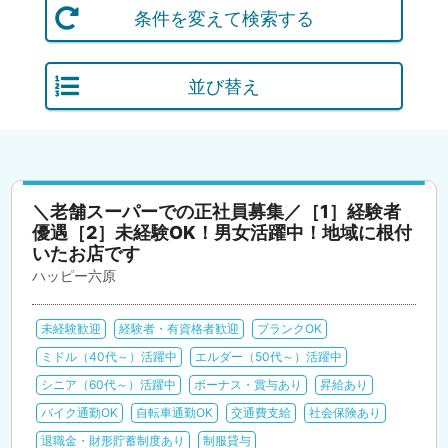
条件を変えて検索する
並び替え
＼老舗スーパーでの正社員募集／［1］経験者
優遇［2］未経験OK！男女活躍中！地域に根付
いたお店です
ハッピー六原
未経験歓迎
経験者・有資格者歓迎
ブランクOK
ミドル（40代～）活躍中
エルダー（50代～）活躍中
シニア（60代～）活躍中
ボーナス・賞与あり
昇給あり
バイク通勤OK
自転車通勤OK
交通費支給
社会保険あり
退職金・財形貯蓄制度あり
制服貸与