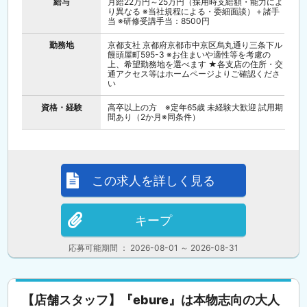
給与
月給22万円～25万円（採用時支給額・能力によ
り異なる ※当社規程による・委細面談）＋諸手
当 ※研修受講手当：8500円
勤務地
京都支社 京都府京都市中京区烏丸通り三条下ル
饅頭屋町595-3 ※お住まいや適性等を考慮の
上、希望勤務地を選べます ★各支店の住所・交
通アクセス等はホームページよりご確認くださ
い
資格・経験
高卒以上の方 ※定年65歳 未経験大歓迎 試用期
間あり（2か月※同条件）
この求人を詳しく見る
キープ
応募可能期間 ： 2026-08-01 ～ 2026-08-31
【店舗スタッフ】『ebure』は本物志向の大人