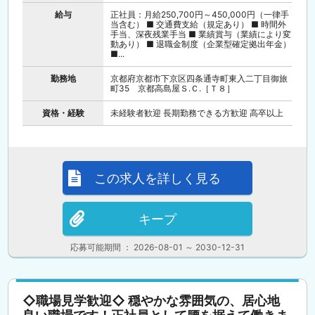
給与
正社員：月給250,700円～450,000円（一律手
当含む） ■ 交通費支給（規定あり） ■ 時間外
手当、深夜残業手当 ■ 業績賞与（業績により変
動あり） ■ 退職金制度（企業型確定拠出年金）
■...
勤務地
京都府京都市下京区四条通寺町東入二丁目御旅
町35 京都高島屋Ｓ.Ｃ.［Ｔ８］
資格・経験
未経験者歓迎 長期勤務できる方歓迎 高卒以上
この求人を詳しく見る
キープ
応募可能期間 ： 2026-08-01 ～ 2030-12-31
◇職場見学歓迎◇ 穏やかな雰囲気の、居心地