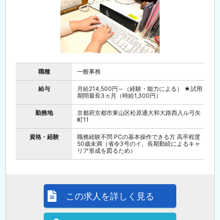
職種
一般事務
給与
月給214,500円～（経験・能力による） ★試用
期間最長3ヵ月（時給1,300円）
勤務地
京都府京都市東山区松原通大和大路西入ル弓矢
町11
資格・経験
職務経験不問 PCの基本操作できる方 高卒程度
50歳未満（省令3号のイ、長期勤続によるキャ
リア形成を図るため）
この求人を詳しく見る