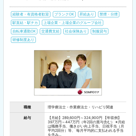
経験者・有資格者歓迎
ブランクOK
昇給あり
禁煙・分煙
駅直結・駅チカ
上場企業・上場企業のグループ会社
自転車通勤OK
交通費支給
社会保険あり
制服貸与
研修制度あり
職種
理学療法士・作業療法士・リハビリ関連
給与
【月給】289,600円～324,900円 【年収例】
397万円～447万円（年2回の賞与含む） ※月給
は職務手当、働きがい向上手当、日祝手当（月
平均2回分）等、 毎月平均的に支払われる手当
を含み...