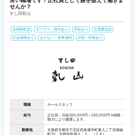
良い職場です！正社員として腰を据えて働きま
せんか？
すし田乾山
未経験歓迎
ボーナス・賞与あり
昇給あり
交通費支給
社会保険あり
まかない・食事補助
社割・特典あり
職種
ホールスタッフ
給与
正社員：月給200,000円～230,000円 ※経験・
能力により優遇します。
勤務地
京都府京都市下京区四条通寺町東入二丁目御旅
町35 京都高島屋Ｓ．Ｃ．［Ｔ８］