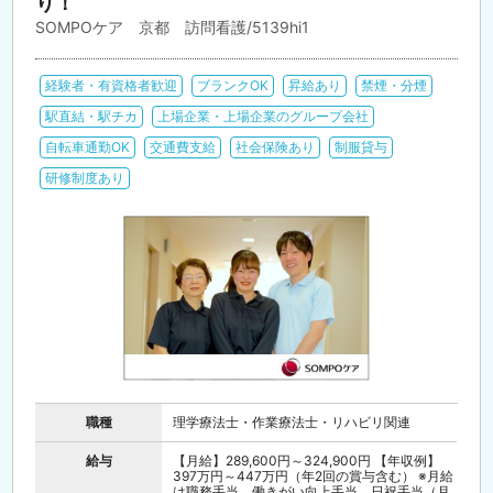
り！
SOMPOケア 京都 訪問看護/5139hi1
経験者・有資格者歓迎
ブランクOK
昇給あり
禁煙・分煙
駅直結・駅チカ
上場企業・上場企業のグループ会社
自転車通勤OK
交通費支給
社会保険あり
制服貸与
研修制度あり
職種
理学療法士・作業療法士・リハビリ関連
給与
【月給】289,600円～324,900円 【年収例】
397万円～447万円（年2回の賞与含む） ※月給
は職務手当、働きがい向上手当、日祝手当（月