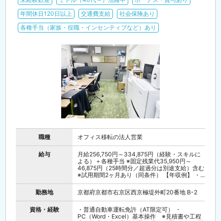
年間休日120日以上
交通費支給
社会保険あり
各種手当（家族・役職・インセンティブなど）あり
職種
オフィス移転の法人営業
給与
月給256,750円～334,875円（経験・スキルに
よる）＋各種手当 ※固定残業代35,950円～
46,875円（25時間分／超過分は別途支給）含む
※試用期間2ヶ月あり（同条件） 【年収例】 ・...
勤務地
京都府京都市右京区西京極堤外町20番地 B-2
資格・経験
・普通自動車運転免許（AT限定可） ・
PC（Word・Excel）基本操作 ※見積書や工程