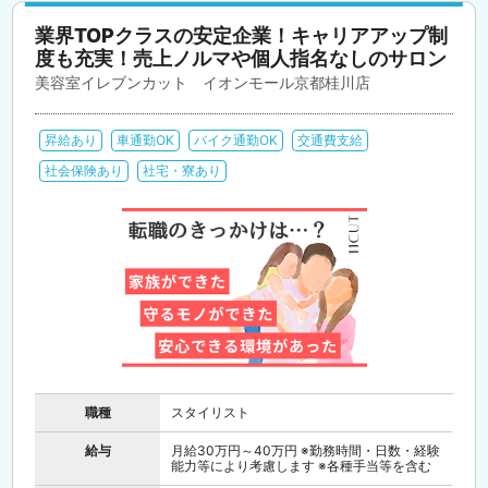
業界TOPクラスの安定企業！キャリアアップ制
度も充実！売上ノルマや個人指名なしのサロン
美容室イレブンカット イオンモール京都桂川店
昇給あり
車通勤OK
バイク通勤OK
交通費支給
社会保険あり
社宅・寮あり
職種
スタイリスト
給与
月給30万円～40万円 ※勤務時間・日数・経験
能力等により考慮します ※各種手当等を含む