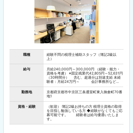
職種
経験不問の税理士補助スタッフ（簿記2級以
上）
給与
月給240,000円～300,000円 （経験・能力・
資格を考慮） ※固定残業代42,805円～52,631円
（30時間分） 含む、超過分は別途支給 未経
験者：月給24万円～ 会計事務所など...
勤務地
京都府京都市中京区三条通室町東入御倉町70番
地1
資格・経験
（歓迎） 簿記2級お持ちの方 税理士資格の取得
を目指し勉強している方 ◆経験がなくてもご応
募可能です。 経験者は給与優遇いたしま
す。