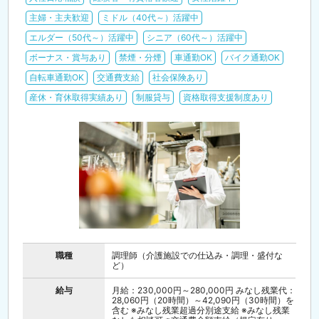
主婦・主夫歓迎
ミドル（40代～）活躍中
エルダー（50代～）活躍中
シニア（60代～）活躍中
ボーナス・賞与あり
禁煙・分煙
車通勤OK
バイク通勤OK
自転車通勤OK
交通費支給
社会保険あり
産休・育休取得実績あり
制服貸与
資格取得支援制度あり
職種
調理師（介護施設での仕込み・調理・盛付な
ど）
給与
月給：230,000円～280,000円 みなし残業代：
28,060円（20時間）～42,090円（30時間）を
含む ※みなし残業超過分別途支給 ※みなし残業