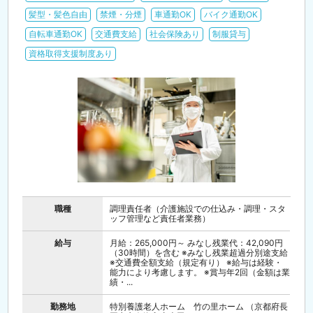
髪型・髪色自由
禁煙・分煙
車通勤OK
バイク通勤OK
自転車通勤OK
交通費支給
社会保険あり
制服貸与
資格取得支援制度あり
職種
調理責任者（介護施設での仕込み・調理・スタ
ッフ管理など責任者業務）
給与
月給：265,000円～ みなし残業代：42,090円
（30時間）を含む ※みなし残業超過分別途支給
※交通費全額支給（規定有り） ※給与は経験・
能力により考慮します。 ※賞与年2回（金額は業
績・...
勤務地
特別養護老人ホーム 竹の里ホーム （京都府長