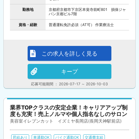
勤務地
京都府京都市下京区本覚寺前町801 損保ジャ
パン京都ビル7階
資格・経験
普通運転免許必須（AT可） 作業療法士
この求人を詳しく見る
キープ
応募可能期間 ： 2026-07-17 ～ 2026-10-03
業界TOPクラスの安定企業！キャリアアップ制
度も充実！売上ノルマや個人指名なしのサロン
美容室イレブンカット イズミヤ長岡店(長岡天神駅前店)
昇給あり
車通勤OK
バイク通勤OK
交通費支給