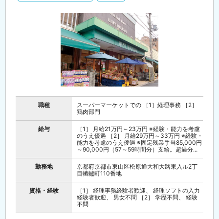
職種
スーパーマーケットでの ［1］経理事務 ［2］
鶏肉部門
給与
［1］ 月給21万円～23万円 ※経験・能力を考慮
のうえ優遇 ［2］ 月給29万円～33万円 ※経験・
能力を考慮のうえ優遇 ※固定残業手当85,000円
～90,000円（57～59時間分）支給。超過分...
勤務地
京都府京都市東山区松原通大和大路東入ル2丁
目轆轤町110番地
資格・経験
［1］ 経理事務経験者歓迎、 経理ソフトの入力
経験者歓迎、 男女不問 ［2］ 学歴不問、 経験
不問