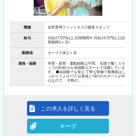
職種
女性専用フィットネスの接客スタッフ
給与
月給27万円以上 試用期間中 月給24万円以上(試
用期間3ヶ月)
勤務地
カーブス保土ヶ谷
資格・経験
学歴・経歴・運動経験は不問。 全国で働くスタ
ッフの約80％が未経験スタートで活躍していま
す。 ■未経験でも安心 丁寧な研修で業務面はし
っかりフォロー◎ お客様と1対1のサポートが中
心なので、 大勢の...
この求人を詳しく見る
キープ