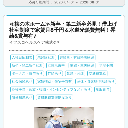
応募可能期間 ： 2026-04-01 ～ 2026-08-31
≪梅の木ホーム≫新卒・第二新卒必見！借上げ
社宅制度で家賃月8千円＆水道光熱費無料！昇
給&賞与有♪
イフスコヘルスケア株式会社
入社日応相談
未経験歓迎
経験者・有資格者歓迎
新卒・第二新卒歓迎
女性活躍中
主婦・主夫歓迎
学歴不問
ボーナス・賞与あり
昇給あり
禁煙・分煙
交通費支給
社会保険あり
家賃補助・住宅手当有
産休・育休取得実績あり
各種手当（家族・役職・インセンティブなど）あり
制服貸与
研修制度あり
資格取得支援制度あり