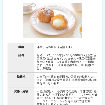
職種
洋菓子店の店長（店舗管理）
給与
月給 ： 22万0000円～30万0000円 ※上記に固
定残業代は含まれておりません ※残業代別途全
額支給 ※経験・スキル等を考慮の上でご提示し
ます 【手当】 ・時間外勤務手当、休日勤務手
当、深夜勤...
勤務地
ご自宅から通える範囲内の店舗での勤務となり
ます 【勤務地の変更範囲】 当社関連勤務地（転
居を伴わない範囲）
資格・経験
＜必須経験＞ 小売店での店長（店舗管理）経
験のある方 ＜以下の方歓迎＞ ・スイーツが好
きで、明るくお客様に接することができる方
・コミュニケーションを大切にできる方 ・
店舗をより良くするため...