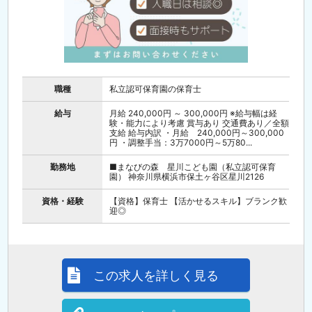
職種
私立認可保育園の保育士
給与
月給 240,000円 ～ 300,000円 ※給与幅は経
験・能力により考慮 賞与あり 交通費あり／全額
支給 給与内訳 ・月給 240,000円～300,000
円 ・調整手当：3万7000円～5万80...
勤務地
■まなびの森 星川こども園（私立認可保育
園） 神奈川県横浜市保土ヶ谷区星川2126
資格・経験
【資格】保育士 【活かせるスキル】ブランク歓
迎◎
この求人を詳しく見る