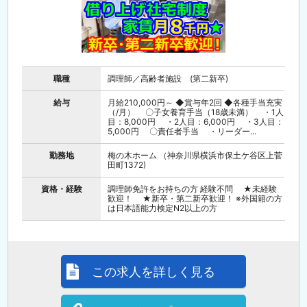
職種
調理師／高齢者施設 (第二新卒)
給与
月給210,000円～ ◆賞与年2回 ◆各種手当充実
（/月） 〇子女養育手当（18歳未満） ・1人
目：8,000円 ・2人目：6,000円 ・3人目：
5,000円 〇責任者手当 ・リーダー...
勤務地
梅の木ホーム （神奈川県横浜市保土ケ谷区上菅
田町1372)
資格・経験
調理師免許をお持ちの方 経験不問 ★未経験
歓迎！ ★新卒・第二新卒歓迎！ ※外国籍の方
は日本語能力検定N2以上の方
この求人を詳しく見る