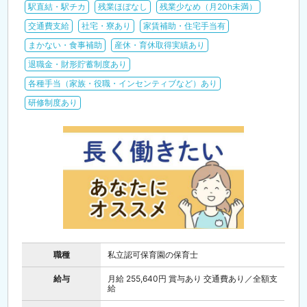
駅直結・駅チカ
残業ほぼなし
残業少なめ（月20h未満）
交通費支給
社宅・寮あり
家賃補助・住宅手当有
まかない・食事補助
産休・育休取得実績あり
退職金・財形貯蓄制度あり
各種手当（家族・役職・インセンティブなど）あり
研修制度あり
職種
私立認可保育園の保育士
給与
月給 255,640円 賞与あり 交通費あり／全額支
給