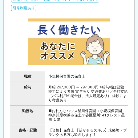
研修制度あり
職種
小規模保育園の保育士
給与
月給 267,000円 ～ 297,000円 ※給与幅は経験・
能力により考慮 賞与あり 交通費あり／全額支給
（バス利用の場合は、法人規定あり） 経験によ
り考慮あり
勤務地
■おれんじハウス星川保育園（小規模保育園）
神奈川県横浜市保土ケ谷区星川141クレスト星
川 １階
資格・経験
【資格】保育士 【活かせるスキル】未経験・ブ
ランクある方も歓迎します！