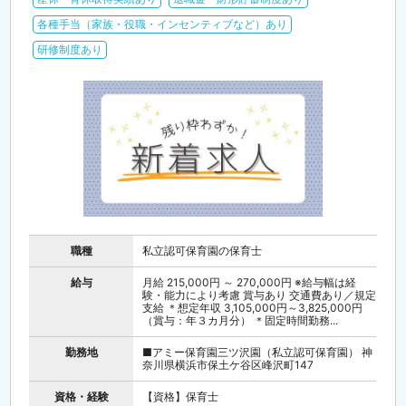
各種手当（家族・役職・インセンティブなど）あり
研修制度あり
職種
私立認可保育園の保育士
給与
月給 215,000円 ～ 270,000円 ※給与幅は経
験・能力により考慮 賞与あり 交通費あり／規定
支給 ＊想定年収 3,105,000円～3,825,000円
（賞与：年３カ月分） ＊固定時間勤務...
勤務地
■アミー保育園三ツ沢園（私立認可保育園） 神
奈川県横浜市保土ケ谷区峰沢町147
資格・経験
【資格】保育士