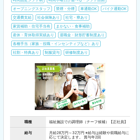
オープニングスタッフ
禁煙・分煙
車通勤OK
バイク通勤OK
交通費支給
社会保険あり
社宅・寮あり
家賃補助・住宅手当有
まかない・食事補助
産休・育休取得実績あり
退職金・財形貯蓄制度あり
各種手当（家族・役職・インセンティブなど）あり
社割・特典あり
制服貸与
研修制度あり
職種
福祉施設での調理師（チーフ候補）【正社員】
給与
月給28万円～32万円 ※給与は経験や前職給与に
応じて決定します。 賞与年2回