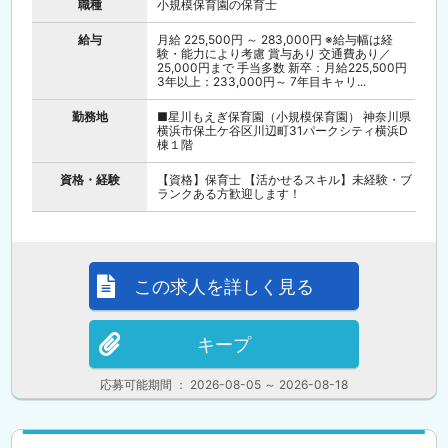
職種
小規模保育園の保育士
給与
月給 225,500円 ～ 283,000円 ※給与幅は経
験・能力により考慮 賞与あり 交通費あり／
25,000円まで 手当多数 新卒：月給225,500円
3年以上：233,000円～ 7年目キャリ...
勤務地
■星川もえぎ保育園（小規模保育園） 神奈川県
横浜市保土ケ谷区川辺町31パークシティ横浜D
棟１階
資格・経験
【資格】保育士 【活かせるスキル】未経験・ブ
ランクある方歓迎します！
この求人を詳しく見る
キープ
応募可能期間 ： 2026-08-05 ～ 2026-08-18