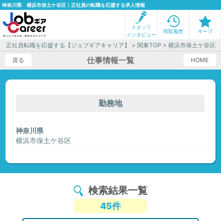
神奈川県 横浜市保土ケ谷区｜正社員の転職を応援する求人情報
スタッフ
閲覧履歴
キープ
インタビュー
正社員転職を応援する【ジョブギアキャリア】
>
関東TOP
> 横浜市保土ケ谷区
仕事情報一覧
戻る
HOME
勤務地
神奈川県
横浜市保土ケ谷区
検索結果一覧
45件