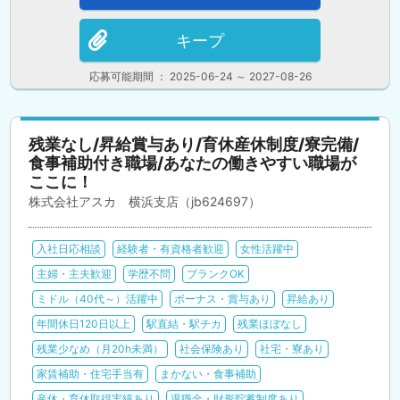
キープ
応募可能期間 ： 2025-06-24 ～ 2027-08-26
残業なし/昇給賞与あり/育休産休制度/寮完備/
食事補助付き職場/あなたの働きやすい職場が
ここに！
株式会社アスカ 横浜支店（jb624697）
入社日応相談
経験者・有資格者歓迎
女性活躍中
主婦・主夫歓迎
学歴不問
ブランクOK
ミドル（40代～）活躍中
ボーナス・賞与あり
昇給あり
年間休日120日以上
駅直結・駅チカ
残業ほぼなし
残業少なめ（月20h未満）
社会保険あり
社宅・寮あり
家賃補助・住宅手当有
まかない・食事補助
産休・育休取得実績あり
退職金・財形貯蓄制度あり