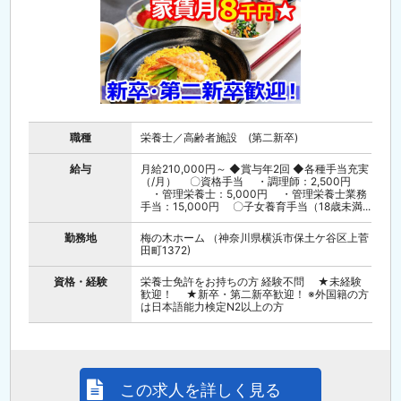
職種
栄養士／高齢者施設 (第二新卒)
給与
月給210,000円～ ◆賞与年2回 ◆各種手当充実
（/月） 〇資格手当 ・調理師：2,500円
・管理栄養士：5,000円 ・管理栄養士業務
手当：15,000円 〇子女養育手当（18歳未満...
勤務地
梅の木ホーム （神奈川県横浜市保土ケ谷区上菅
田町1372)
資格・経験
栄養士免許をお持ちの方 経験不問 ★未経験
歓迎！ ★新卒・第二新卒歓迎！ ※外国籍の方
は日本語能力検定N2以上の方
この求人を詳しく見る