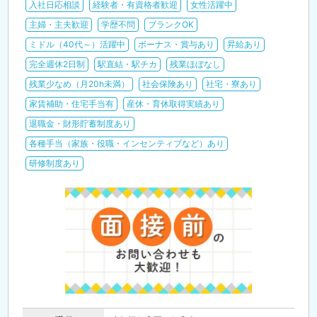
入社日応相談
経験者・有資格者歓迎
女性活躍中
主婦・主夫歓迎
学歴不問
ブランクOK
ミドル（40代～）活躍中
ボーナス・賞与あり
昇給あり
完全週休2日制
駅直結・駅チカ
残業ほぼなし
残業少なめ（月20h未満）
社会保険あり
社宅・寮あり
家賃補助・住宅手当有
産休・育休取得実績あり
退職金・財形貯蓄制度あり
各種手当（家族・役職・インセンティブなど）あり
研修制度あり