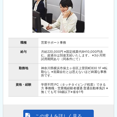
職種
営業サポート事務
給与
月給220,000円 ※固定残業代6H10,000円含
む。超過分は別途支給いたします。 ※3か月間
試用期間あり（同条件にて）
勤務地
神奈川県横浜市保土ヶ谷区上菅田町830 1F ※転
勤なし ※造園会社とは思えないほど綺麗な事務
所です。
資格・経験
学歴不問 PC（タッチタイピング程度）できる
方 事務職・営業職経験者優遇 普通自動車免許 ※
無くても可 59歳以下※省令1号
この求人を詳しく見る