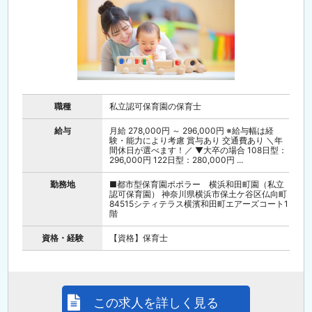
職種
私立認可保育園の保育士
給与
月給 278,000円 ～ 296,000円 ※給与幅は経
験・能力により考慮 賞与あり 交通費あり ＼年
間休日が選べます！／ ▼大卒の場合 108日型：
296,000円 122日型：280,000円 ...
勤務地
■都市型保育園ポポラー 横浜和田町園（私立
認可保育園） 神奈川県横浜市保土ケ谷区仏向町
84515シティテラス横濱和田町エアーズコート1
階
資格・経験
【資格】保育士
この求人を詳しく見る