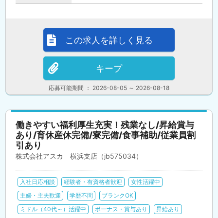
この求人を詳しく見る
キープ
応募可能期間 ： 2026-08-05 ～ 2026-08-18
働きやすい福利厚生充実！残業なし/昇給賞与
あり/育休産休完備/寮完備/食事補助/従業員割
引あり
株式会社アスカ 横浜支店（jb575034）
入社日応相談
経験者・有資格者歓迎
女性活躍中
主婦・主夫歓迎
学歴不問
ブランクOK
ミドル（40代～）活躍中
ボーナス・賞与あり
昇給あり