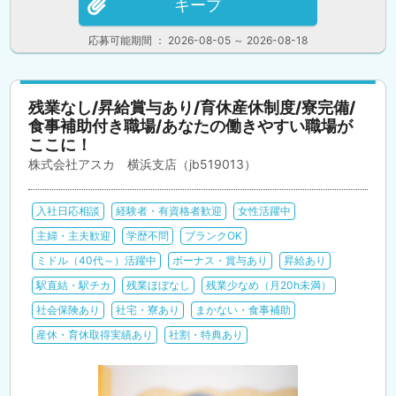
キープ
応募可能期間 ： 2026-08-05 ～ 2026-08-18
残業なし/昇給賞与あり/育休産休制度/寮完備/
食事補助付き職場/あなたの働きやすい職場が
ここに！
株式会社アスカ 横浜支店（jb519013）
入社日応相談
経験者・有資格者歓迎
女性活躍中
主婦・主夫歓迎
学歴不問
ブランクOK
ミドル（40代～）活躍中
ボーナス・賞与あり
昇給あり
駅直結・駅チカ
残業ほぼなし
残業少なめ（月20h未満）
社会保険あり
社宅・寮あり
まかない・食事補助
産休・育休取得実績あり
社割・特典あり