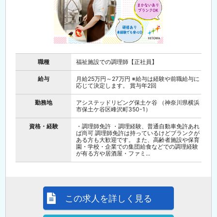
職種
福祉施設での調理師【正社員】
給与
月給25万円～27万円 ※給与は経験や前職給与に
応じて決定します。 賞与年2回
勤務地
アシステッドリビング保土ケ谷 （神奈川県横浜
市保土ケ谷区峰沢町350-1）
資格・経験
・調理師免許 ・調理経験、普通自動車免許あれ
ば尚可 調理師免許は持っているけどブランクが
ある方も大歓迎です。 また、高齢者施設や保育
園・学校・企業での集団給食などでの調理経験
が有る方や居酒屋・ファミ...
この求人を詳しく見る