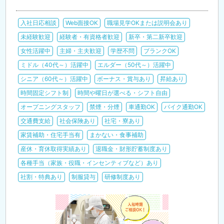
入社日応相談
Web面接OK
職場見学OKまたは説明会あり
未経験歓迎
経験者・有資格者歓迎
新卒・第二新卒歓迎
女性活躍中
主婦・主夫歓迎
学歴不問
ブランクOK
ミドル（40代～）活躍中
エルダー（50代～）活躍中
シニア（60代～）活躍中
ボーナス・賞与あり
昇給あり
時間固定シフト制
時間や曜日が選べる・シフト自由
オープニングスタッフ
禁煙・分煙
車通勤OK
バイク通勤OK
交通費支給
社会保険あり
社宅・寮あり
家賃補助・住宅手当有
まかない・食事補助
産休・育休取得実績あり
退職金・財形貯蓄制度あり
各種手当（家族・役職・インセンティブなど）あり
社割・特典あり
制服貸与
研修制度あり