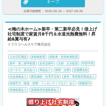
キープ
応募可能期間 ： 2025-06-24 ～ 2027-08-26
≪梅の木ホーム≫新卒・第二新卒必見！借上げ
社宅制度で家賃月8千円＆水道光熱費無料！昇
給&賞与有♪
イフスコヘルスケア株式会社
入社日応相談
未経験歓迎
経験者・有資格者歓迎
新卒・第二新卒歓迎
女性活躍中
主婦・主夫歓迎
学歴不問
ボーナス・賞与あり
昇給あり
禁煙・分煙
交通費支給
社会保険あり
家賃補助・住宅手当有
産休・育休取得実績あり
各種手当（家族・役職・インセンティブなど）あり
制服貸与
研修制度あり
資格取得支援制度あり