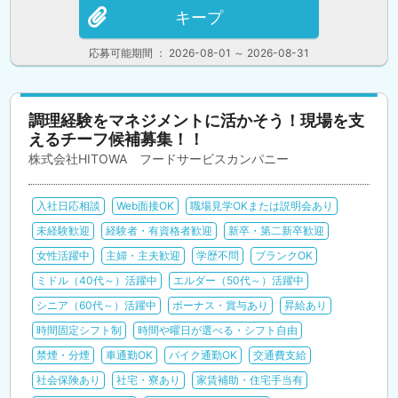
キープ
応募可能期間 ： 2026-08-01 ～ 2026-08-31
調理経験をマネジメントに活かそう！現場を支
えるチーフ候補募集！！
株式会社HITOWA フードサービスカンパニー
入社日応相談
Web面接OK
職場見学OKまたは説明会あり
未経験歓迎
経験者・有資格者歓迎
新卒・第二新卒歓迎
女性活躍中
主婦・主夫歓迎
学歴不問
ブランクOK
ミドル（40代～）活躍中
エルダー（50代～）活躍中
シニア（60代～）活躍中
ボーナス・賞与あり
昇給あり
時間固定シフト制
時間や曜日が選べる・シフト自由
禁煙・分煙
車通勤OK
バイク通勤OK
交通費支給
社会保険あり
社宅・寮あり
家賃補助・住宅手当有