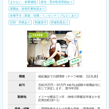
まかない・食事補助
産休・育休取得実績あり
退職金・財形貯蓄制度あり
各種手当（家族・役職・インセンティブなど）あり
社割・特典あり
制服貸与
研修制度あり
職種
福祉施設での調理師（チーフ候補）【正社員】
給与
月給25万円～30万円 ※給与は経験や前職給与に
応じて決定します。 賞与年2回
勤務地
イリーゼ横浜三ツ沢 （神奈川県横浜市保土ケ谷
区岡沢町287-2）
資格・経験
・調理師免許または栄養士資格 ・調理経験、普