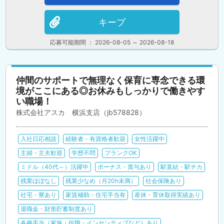
キープ
応募可能期間 ： 2026-08-05 ～ 2026-08-18
仲間のサポートで無理なく保育に専念できる環
境がここにある◎お休みもしっかりで働きやす
い職場！
株式会社アスカ 横浜支店（jb578828）
入社日応相談
経験者・有資格者歓迎
女性活躍中
主婦・主夫歓迎
学歴不問
ブランクOK
ミドル（40代～）活躍中
ボーナス・賞与あり
駅直結・駅チカ
残業ほぼなし
残業少なめ（月20h未満）
社会保険あり
社宅・寮あり
家賃補助・住宅手当有
産休・育休取得実績あり
退職金・財形貯蓄制度あり
各種手当（家族・役職・インセンティブなど）あり