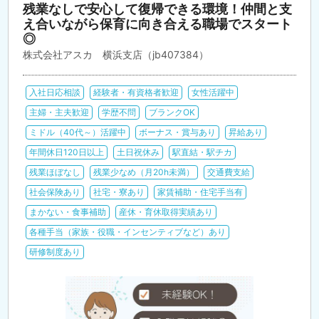
残業なしで安心して復帰できる環境！仲間と支
え合いながら保育に向き合える職場でスタート
◎
株式会社アスカ 横浜支店（jb407384）
入社日応相談
経験者・有資格者歓迎
女性活躍中
主婦・主夫歓迎
学歴不問
ブランクOK
ミドル（40代～）活躍中
ボーナス・賞与あり
昇給あり
年間休日120日以上
土日祝休み
駅直結・駅チカ
残業ほぼなし
残業少なめ（月20h未満）
交通費支給
社会保険あり
社宅・寮あり
家賃補助・住宅手当有
まかない・食事補助
産休・育休取得実績あり
各種手当（家族・役職・インセンティブなど）あり
研修制度あり