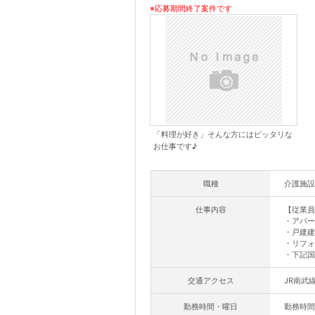
※応募期間終了案件です
「料理が好き」そんな方にはピッタリな
お仕事です♪
職種
介護施設
仕事内容
【従業員
・アパー
・戸建建
・リフォ
・下記国
交通アクセス
JR南武
勤務時間・曜日
勤務時間5