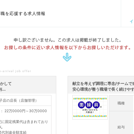
転職を応援する求人情報
イ
申し訳ございません。この求人は掲載が終了しました。
お探しの条件に近い求人情報を以下からお探しいただけます。
活かして
献立を考えず調理に専念/チームで
..
安心環境が整う職場で長く続けやすい
子店の店長（店舗管理）
職種
： 22万0000円～30万0000
記に固定残業代は含まれており
ん
給与
業代別途全額支給