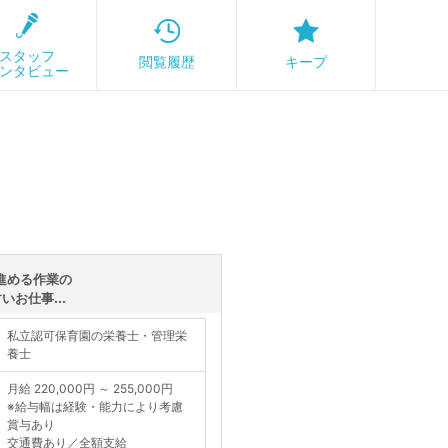
スタッフ
閲覧履歴
キープ
ンタビュー
進める作業の
お仕事...
私立認可保育園の栄養士・管理栄
養士
月給 220,000円 ～ 255,000円
※給与幅は経験・能力により考慮
賞与あり
交通費あり／全額支給