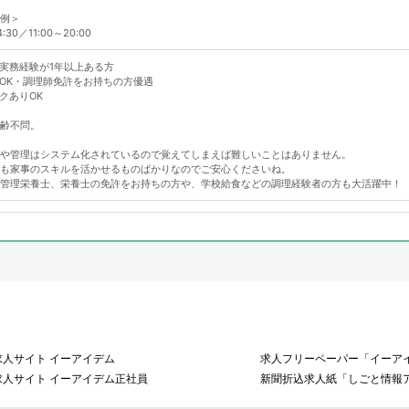
例＞
4:30／11:00～20:00
実務経験が1年以上ある方
OK・調理師免許をお持ちの方優遇
クありOK
齢不問。
や管理はシステム化されているので覚えてしまえば難しいことはありません。
も家事のスキルを活かせるものばかりなのでご安心くださいね。
管理栄養士、栄養士の免許をお持ちの方や、学校給食などの調理経験者の方も大活躍中！
求人サイト イーアイデム
求人フリーペーパー「イーアイ
求人サイト イーアイデム正社員
新聞折込求人紙「しごと情報