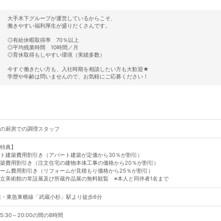
大手木下グループが運営しているからこそ、
働きやすい福利厚生が盛りだくさんです。
◎有給休暇取得率 70％以上
◎平均残業時間 10時間／月
◎育休取得もしやすい環境（実績多数）
今すぐ働きたい方も、入社時期を相談したい方も大歓迎★
学歴や年齢は問いませんので、お気軽にご応募ください！
の厨房での調理スタッフ
特典】
ト建築費用割引き（アパート建築が定価から30％が割引）
築費用割引き（注文住宅の建物本体工事の価格から20％が割引）
ーム費用割引き（リフォームが見積もり価格から25％が割引）
立美術館の常設展及び所蔵作品展の無料観覧 ※本人と同伴者1名まで
線・東急東横線「武蔵小杉」駅より徒歩6分
:30～20:00の間の8時間