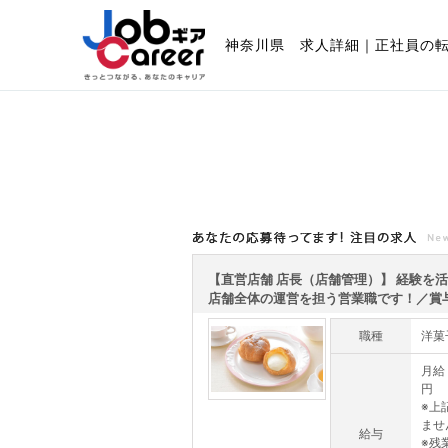
神奈川県 求人詳細｜正社員の
あなたの応募待ってます!注目の求人
【直営店舗 店長（店舗管理）】 経験を
店舗全体の運営を担う営業職です！／賞与.
職種
洋菓
月給 
円
※上
ませ
給与
※残