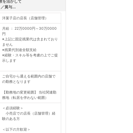
経験を活かして
賞与...
洋菓子店の店長（店舗管理）
月給 ： 22万0000円～30万0000
円
※上記に固定残業代は含まれており
ません
※残業代別途全額支給
※経験・スキル等を考慮の上でご提
示します
ご自宅から通える範囲内の店舗で
の勤務となります
【勤務地の変更範囲】 当社関連勤
務地（転居を伴わない範囲）
＜必須経験＞
小売店での店長（店舗管理）経
験のある方
＜以下の方歓迎＞