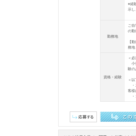
※経
示し
ご自
の勤
勤務地
【勤
務地
＜必
小売
験の
資格・経験
＜以
・ス
客様
・コ
この求人を詳しく見る