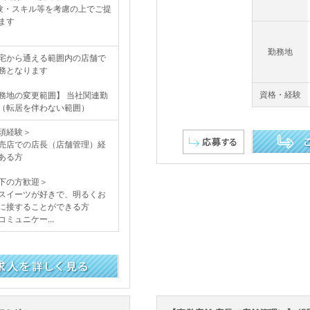
験・スキル等を考慮の上でご提
ます
勤務地
宅から通える範囲内の店舗で
務となります
資格・経験
務地の変更範囲】 当社関連勤
（転居を伴わない範囲）
須経験＞
店での店長（店舗管理）経
ある方
この求人を詳し
下の方歓迎＞
イーツが好きで、明るくお
に接することができる方
ミュニケー...