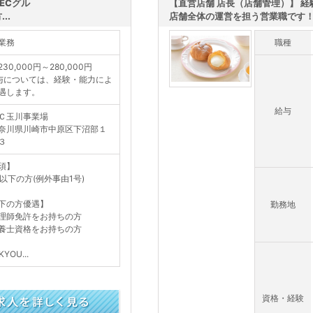
ECグル
【直営店舗 店長（店舗管理）】 
..
店舗全体の運営を担う営業職です！／
業務
職種
30,000円～280,000円
与については、経験・能力によ
遇します。
給与
Ｃ玉川事業場
川県川崎市中原区下沼部１
３
須】
歳以下の方(例外事由1号)
下の方優遇】
勤務地
理師免許をお持ちの方
養士資格をお持ちの方
KYOU...
資格・経験