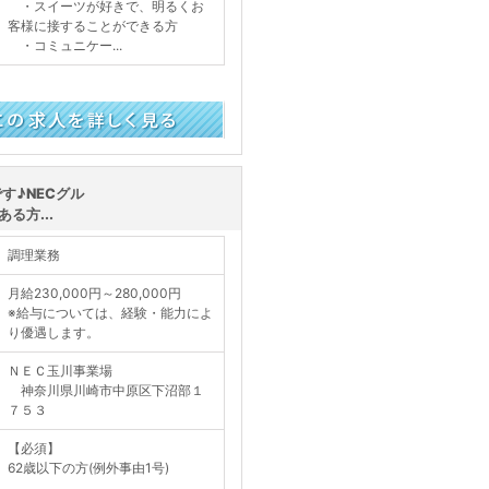
・スイーツが好きで、明るくお
客様に接することができる方
・コミュニケー...
く見る
す♪NECグル
る方...
調理業務
月給230,000円～280,000円
※給与については、経験・能力によ
り優遇します。
ＮＥＣ玉川事業場
神奈川県川崎市中原区下沼部１
７５３
【必須】
62歳以下の方(例外事由1号)