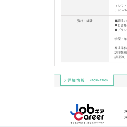
＜シフト
5:30～1
資格・経験
■調理の
■無資格
■ブラン
学歴・年
発注業務
調理業務
調理師、
詳細情報