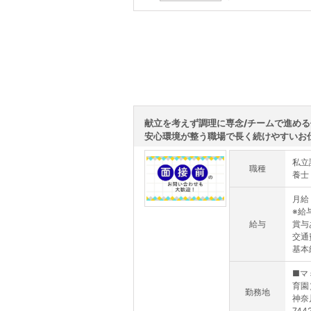
この求人を詳しく見る
献立を考えず調理に専念/チームで進め
安心環境が整う職場で長く続けやすいお仕事
私立
職種
養士
月給 
※給
給与
賞与
交通
基本給
■マ
育園
勤務地
神奈
74