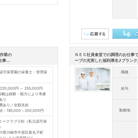
この求人を詳し
る作業の
ＮＥＣ社員食堂での調理のお仕事で
...
ープの充実した福利厚生♪ブランクあ
認可保育園の栄養士・管理栄
職種
220,000円 ～ 255,000円
給与
与幅は経験・能力により考慮
あり
費あり／全額支給
勤務地
：185,000～200,000円
ミークラブ小杉（私立認可保
）
川県川崎市中原区新丸子町
42ソレイユ倶楽部ビル