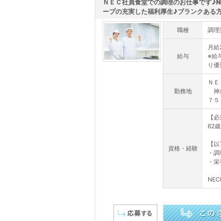
ＮＥＣ社員食堂での調理のお仕事です♪N
ープの充実した福利厚生♪ブランクある方.
職種
調理
月給2
給与
※給
り優
ＮＥ
勤務地
神奈
７５
【必
62
【以
資格・経験
・調
・栄
NEC