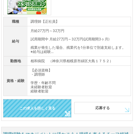
職種
調理師【正社員】
月給27万円～32万円
試用期間中 月給27万円～32万円(試用期間3ヶ月)
給与
残業が発生した場合、残業代を1分単位で別途支給します。
※給与は経験...
勤務地
相和病院 （神奈川県相模原市緑区大島１７５２）
【必須資格】
・調理師
資格・経験
学歴・年齢不問
未経験者歓迎
経験者歓迎
応募する
この求人を詳しく見る