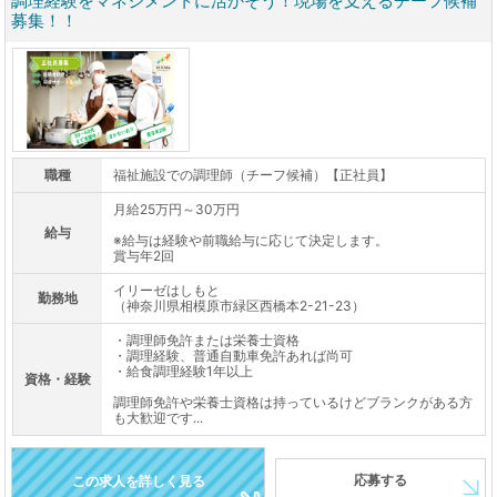
調理経験をマネジメントに活かそう！現場を支えるチーフ候補
募集！！
職種
福祉施設での調理師（チーフ候補）【正社員】
月給25万円～30万円
給与
※給与は経験や前職給与に応じて決定します。
賞与年2回
イリーゼはしもと
勤務地
（神奈川県相模原市緑区西橋本2-21-23）
・調理師免許または栄養士資格
・調理経験、普通自動車免許あれば尚可
・給食調理経験1年以上
資格・経験
調理師免許や栄養士資格は持っているけどブランクがある方
も大歓迎です...
応募する
この求人を詳しく見る