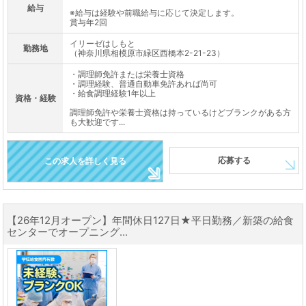
給与
※給与は経験や前職給与に応じて決定します。
賞与年2回
イリーゼはしもと
勤務地
（神奈川県相模原市緑区西橋本2-21-23）
・調理師免許または栄養士資格
・調理経験、普通自動車免許あれば尚可
・給食調理経験1年以上
資格・経験
調理師免許や栄養士資格は持っているけどブランクがある方
も大歓迎です...
応募する
この求人を詳しく見る
【26年12月オープン】年間休日127日★平日勤務／新築の給食
センターでオープニング...