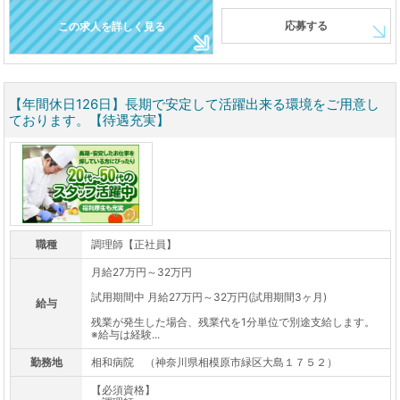
応募する
この求人を詳しく見る
【年間休日126日】長期で安定して活躍出来る環境をご用意し
ております。【待遇充実】
職種
調理師【正社員】
月給27万円～32万円
試用期間中 月給27万円～32万円(試用期間3ヶ月)
給与
残業が発生した場合、残業代を1分単位で別途支給します。
※給与は経験...
勤務地
相和病院 （神奈川県相模原市緑区大島１７５２）
【必須資格】