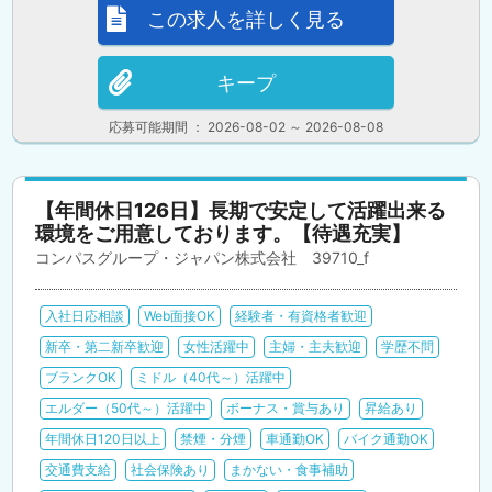
この求人を詳しく見る
キープ
応募可能期間 ： 2026-08-02 ～ 2026-08-08
【年間休日126日】長期で安定して活躍出来る
環境をご用意しております。【待遇充実】
コンパスグループ・ジャパン株式会社 39710_f
入社日応相談
Web面接OK
経験者・有資格者歓迎
新卒・第二新卒歓迎
女性活躍中
主婦・主夫歓迎
学歴不問
ブランクOK
ミドル（40代～）活躍中
エルダー（50代～）活躍中
ボーナス・賞与あり
昇給あり
年間休日120日以上
禁煙・分煙
車通勤OK
バイク通勤OK
交通費支給
社会保険あり
まかない・食事補助