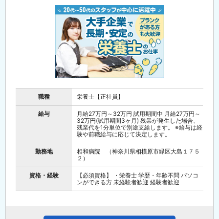
職種
栄養士【正社員】
給与
月給27万円～32万円 試用期間中 月給27万円～
32万円(試用期間3ヶ月) 残業が発生した場合、
残業代を1分単位で別途支給します。 ※給与は経
験や前職給与に応じて決定します。
勤務地
相和病院 （神奈川県相模原市緑区大島１７５
２）
資格・経験
【必須資格】 ・栄養士 学歴・年齢不問 パソコ
ンができる方 未経験者歓迎 経験者歓迎