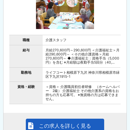
職種
介護スタッフ
給与
月給270,600円～290,600円 ＜介護福祉士＞月
給290,600円～ ＜その他介護資格＞月給
270,600円～ ◆介護福祉士：資格手当（5,000
円）を含む ※月給額は夜勤手当5回分（40,...
勤務地
ライフコート相模原下九沢 神奈川県相模原市緑
区下九沢1915-1
資格・経験
＜資格＞ 介護職員初任者研修 （ホームヘルパ
ー 2級） 介護福祉士 その他介護系の資格をお
持ちの方も応募可。 ※無資格の方は応募できま
せん。
この求人を詳しく見る