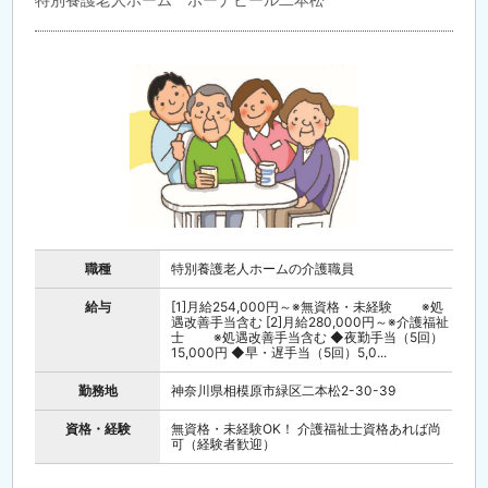
職種
特別養護老人ホームの介護職員
給与
[1]月給254,000円～※無資格・未経験 ※処
遇改善手当含む [2]月給280,000円～※介護福祉
士 ※処遇改善手当含む ◆夜勤手当（5回）
15,000円 ◆早・遅手当（5回）5,0...
勤務地
神奈川県相模原市緑区二本松2-30-39
資格・経験
無資格・未経験OK！ 介護福祉士資格あれば尚
可（経験者歓迎）