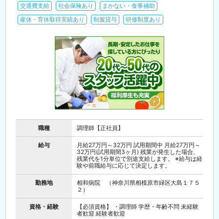
交通費支給
社会保険あり
まかない・食事補助
産休・育休取得実績あり
制服貸与
研修制度あり
職種
調理師【正社員】
給与
月給27万円～32万円 試用期間中 月給27万円～
32万円(試用期間3ヶ月) 残業が発生した場合、
残業代を1分単位で別途支給します。 ※給与は経
験や前職給与に応じて決定します。
勤務地
相和病院 （神奈川県相模原市緑区大島１７５
２）
資格・経験
【必須資格】 ・調理師 学歴・年齢不問 未経験
者歓迎 経験者歓迎