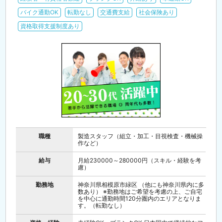
バイク通勤OK
転勤なし
交通費支給
社会保険あり
資格取得支援制度あり
職種
製造スタッフ（組立・加工・目視検査・機械操
作など）
給与
月給230000～280000円（スキル・経験を考
慮）
勤務地
神奈川県相模原市緑区 （他にも神奈川県内に多
数あり） ※勤務地はご希望を考慮の上、ご自宅
を中心に通勤時間120分圏内のエリアとなりま
す。（転勤なし）