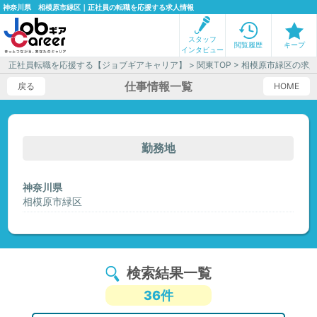
神奈川県 相模原市緑区｜正社員の転職を応援する求人情報
スタッフ
閲覧履歴
キープ
インタビュー
正社員転職を応援する【ジョブギアキャリア】
>
関東TOP
> 相模原市緑区の求
仕事情報一覧
戻る
HOME
勤務地
神奈川県
相模原市緑区
検索結果一覧
36件