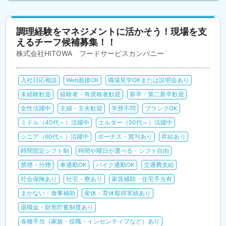
調理経験をマネジメントに活かそう！現場を支
えるチーフ候補募集！！
株式会社HITOWA フードサービスカンパニー
入社日応相談
Web面接OK
職場見学OKまたは説明会あり
未経験歓迎
経験者・有資格者歓迎
新卒・第二新卒歓迎
女性活躍中
主婦・主夫歓迎
学歴不問
ブランクOK
ミドル（40代～）活躍中
エルダー（50代～）活躍中
シニア（60代～）活躍中
ボーナス・賞与あり
昇給あり
時間固定シフト制
時間や曜日が選べる・シフト自由
禁煙・分煙
車通勤OK
バイク通勤OK
交通費支給
社会保険あり
社宅・寮あり
家賃補助・住宅手当有
まかない・食事補助
産休・育休取得実績あり
退職金・財形貯蓄制度あり
各種手当（家族・役職・インセンティブなど）あり