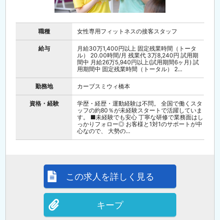
職種
女性専用フィットネスの接客スタッフ
給与
月給30万1,400円以上 固定残業時間（トータ
ル） 20.00時間/月 残業代 3万8,240円 試用期
間中 月給26万5,940円以上(試用期間6ヶ月) 試
用期間中 固定残業時間（トータル） 2...
勤務地
カーブスミウィ橋本
資格・経験
学歴・経歴・運動経験は不問。 全国で働くスタ
ッフの約80％が未経験スタートで活躍していま
す。 ■未経験でも安心 丁寧な研修で業務面はし
っかりフォロー◎ お客様と1対1のサポートが中
心なので、 大勢の...
この求人を詳しく見る
キープ