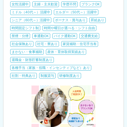
女性活躍中
主婦・主夫歓迎
学歴不問
ブランクOK
ミドル（40代～）活躍中
エルダー（50代～）活躍中
シニア（60代～）活躍中
ボーナス・賞与あり
昇給あり
時間固定シフト制
時間や曜日が選べる・シフト自由
禁煙・分煙
車通勤OK
バイク通勤OK
交通費支給
社会保険あり
社宅・寮あり
家賃補助・住宅手当有
まかない・食事補助
産休・育休取得実績あり
退職金・財形貯蓄制度あり
各種手当（家族・役職・インセンティブなど）あり
社割・特典あり
制服貸与
研修制度あり