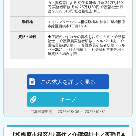
力・資格等による 初任者研修 月給 24万7,450
円 実務者研修 月給 25万1,160円 介護福祉士 月
給 26万3,510円 社会福祉士 月...
勤務地
エイジフリーハウス相模原橋本 神奈川県相模原
市緑区西橋本1丁目16-41
資格・経験
◆下記のいずれかの資格をお持ちの方 ・介護福
祉士 ・介護職員実務者研修（ヘルパー1級、 介
護職員基礎研修） ・介護職員初任者研修（ヘル
パー2級） ・社会福祉士 ・社会福祉主事任用 ※
無資格の場合は契...
この求人を詳しく見る
キープ
応募可能期間 ： 2026-08-05 ～ 2026-10-31
【相模原市緑区/サ高住／介護福祉士／夜勤月4