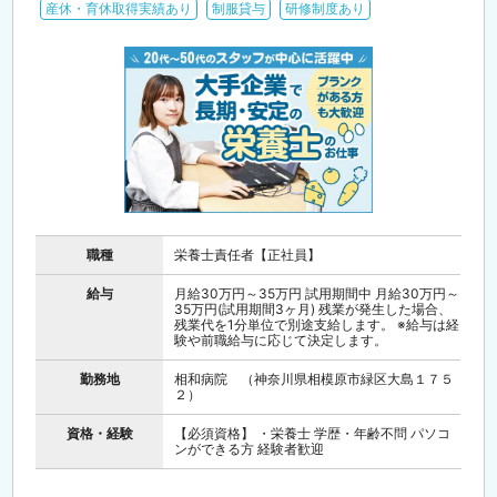
産休・育休取得実績あり
制服貸与
研修制度あり
職種
栄養士責任者【正社員】
給与
月給30万円～35万円 試用期間中 月給30万円～
35万円(試用期間3ヶ月) 残業が発生した場合、
残業代を1分単位で別途支給します。 ※給与は経
験や前職給与に応じて決定します。
勤務地
相和病院 （神奈川県相模原市緑区大島１７５
２）
資格・経験
【必須資格】 ・栄養士 学歴・年齢不問 パソコ
ンができる方 経験者歓迎