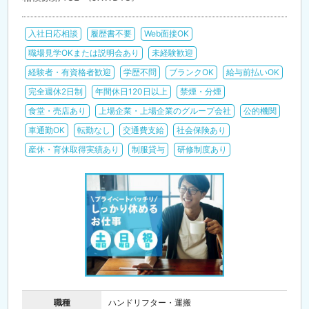
入社日応相談
履歴書不要
Web面接OK
職場見学OKまたは説明会あり
未経験歓迎
経験者・有資格者歓迎
学歴不問
ブランクOK
給与前払いOK
完全週休2日制
年間休日120日以上
禁煙・分煙
食堂・売店あり
上場企業・上場企業のグループ会社
公的機関
車通勤OK
転勤なし
交通費支給
社会保険あり
産休・育休取得実績あり
制服貸与
研修制度あり
職種
ハンドリフター・運搬