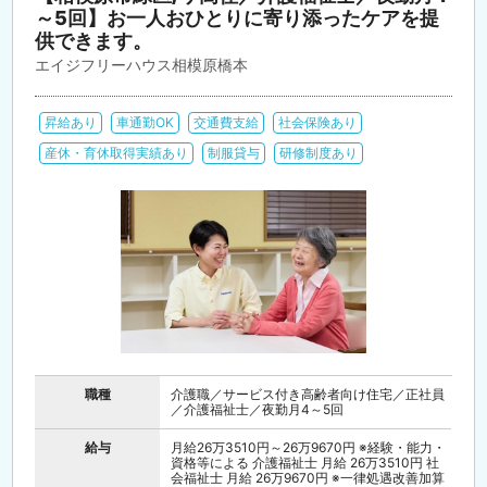
～5回】お一人おひとりに寄り添ったケアを提
供できます。
エイジフリーハウス相模原橋本
昇給あり
車通勤OK
交通費支給
社会保険あり
産休・育休取得実績あり
制服貸与
研修制度あり
職種
介護職／サービス付き高齢者向け住宅／正社員
／介護福祉士／夜勤月4～5回
給与
月給26万3510円～26万9670円 ※経験・能力・
資格等による 介護福祉士 月給 26万3510円 社
会福祉士 月給 26万9670円 ※一律処遇改善加算