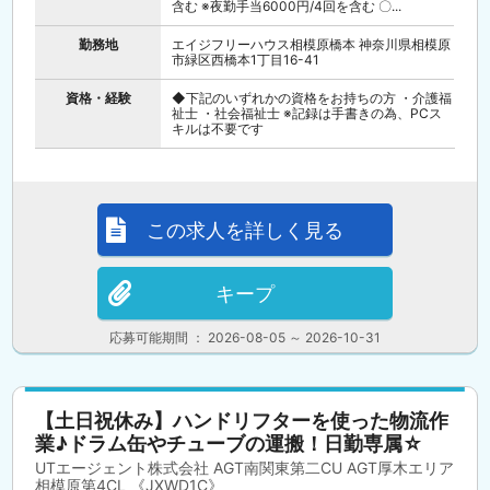
含む ※夜勤手当6000円/4回を含む 〇...
勤務地
エイジフリーハウス相模原橋本 神奈川県相模原
市緑区西橋本1丁目16-41
資格・経験
◆下記のいずれかの資格をお持ちの方 ・介護福
祉士 ・社会福祉士 ※記録は手書きの為、PCス
キルは不要です
この求人を詳しく見る
キープ
応募可能期間 ： 2026-08-05 ～ 2026-10-31
【土日祝休み】ハンドリフターを使った物流作
業♪ドラム缶やチューブの運搬！日勤専属☆
UTエージェント株式会社 AGT南関東第二CU AGT厚木エリア
相模原第4CL 《JXWD1C》