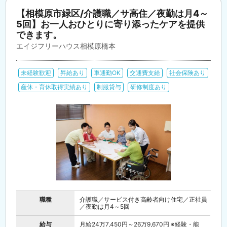
【相模原市緑区/介護職／サ高住／夜勤は月4～
5回】お一人おひとりに寄り添ったケアを提供
できます。
エイジフリーハウス相模原橋本
未経験歓迎
昇給あり
車通勤OK
交通費支給
社会保険あり
産休・育休取得実績あり
制服貸与
研修制度あり
職種
介護職／サービス付き高齢者向け住宅／正社員
／夜勤は月4～5回
給与
月給24万7,450円～26万9,670円 ※経験・能