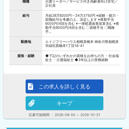
職種
介護リーダー／サービス付き高齢者向け住宅／
正社員
給与
月給28万8200円～34万3750円 ※経験・能力・
前職給与を考慮の上、決定します ※夜勤手当
6000円/4回を含む ※一律処遇改善加算含む ※夜
勤手当6000円/4回を含む 〇資格手当 〇職種
手...
勤務地
エイジフリーハウス相模原橋本 神奈川県相模原
市緑区西橋本1丁目16-41
資格・経験
◆下記のいずれかの資格をお持ちの方 ・社会福
祉士 ・介護福祉士 ◆3年以上の実務経験
この求人を詳しく見る
キープ
応募可能期間 ： 2026-08-05 ～ 2026-10-31