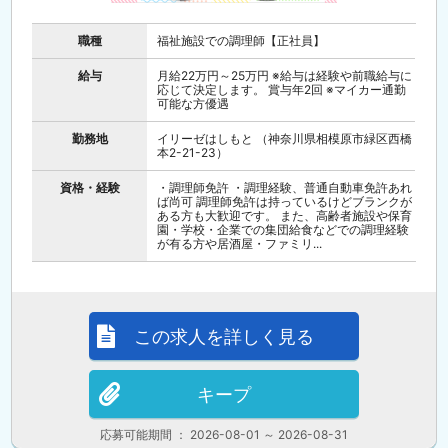
職種
福祉施設での調理師【正社員】
給与
月給22万円～25万円 ※給与は経験や前職給与に
応じて決定します。 賞与年2回 ※マイカー通勤
可能な方優遇
勤務地
イリーゼはしもと （神奈川県相模原市緑区西橋
本2-21-23）
資格・経験
・調理師免許 ・調理経験、普通自動車免許あれ
ば尚可 調理師免許は持っているけどブランクが
ある方も大歓迎です。 また、高齢者施設や保育
園・学校・企業での集団給食などでの調理経験
が有る方や居酒屋・ファミリ...
この求人を詳しく見る
キープ
応募可能期間 ： 2026-08-01 ～ 2026-08-31