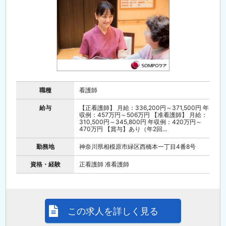
職種
看護師
給与
【正看護師】 月給：336,200円～371,500円 年
収例：457万円～506万円 【准看護師】 月給：
310,500円～345,800円 年収例：420万円～
470万円 【賞与】あり（年2回...
勤務地
神奈川県相模原市緑区西橋本一丁目4番8号
資格・経験
正看護師 准看護師
この求人を詳しく見る