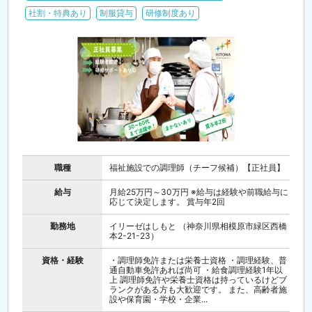
社割・特典あり
制服貸与
研修制度あり
職種
福祉施設での調理師（チーフ候補）【正社員】
給与
月給25万円～30万円 ※給与は経験や前職給与に
応じて決定します。 賞与年2回
勤務地
イリーゼはしもと （神奈川県相模原市緑区西橋
本2-21-23）
資格・経験
・調理師免許または栄養士資格 ・調理経験、普
通自動車免許あれば尚可 ・給食調理経験1年以
上 調理師免許や栄養士資格は持っているけどブ
ランクがある方も大歓迎です。 また、高齢者施
設や保育園・学校・企業...