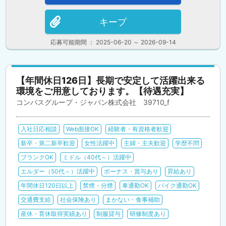
キープ
応募可能期間 ： 2025-06-20 ～ 2026-09-14
【年間休日126日】長期で安定して活躍出来る
環境をご用意しております。【待遇充実】
コンパスグループ・ジャパン株式会社 39710_f
入社日応相談
Web面接OK
経験者・有資格者歓迎
新卒・第二新卒歓迎
女性活躍中
主婦・主夫歓迎
学歴不問
ブランクOK
ミドル（40代～）活躍中
エルダー（50代～）活躍中
ボーナス・賞与あり
昇給あり
年間休日120日以上
禁煙・分煙
車通勤OK
バイク通勤OK
交通費支給
社会保険あり
まかない・食事補助
産休・育休取得実績あり
制服貸与
研修制度あり