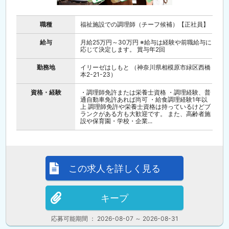
職種
福祉施設での調理師（チーフ候補）【正社員】
給与
月給25万円～30万円 ※給与は経験や前職給与に
応じて決定します。 賞与年2回
勤務地
イリーゼはしもと （神奈川県相模原市緑区西橋
本2-21-23）
資格・経験
・調理師免許または栄養士資格 ・調理経験、普
通自動車免許あれば尚可 ・給食調理経験1年以
上 調理師免許や栄養士資格は持っているけどブ
ランクがある方も大歓迎です。 また、高齢者施
設や保育園・学校・企業...
この求人を詳しく見る
キープ
応募可能期間 ： 2026-08-07 ～ 2026-08-31