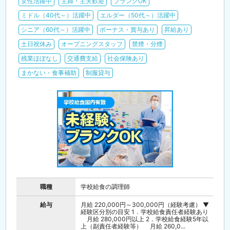
女性活躍中
主婦・主夫歓迎
ブランクOK
ミドル（40代～）活躍中
エルダー（50代～）活躍中
シニア（60代～）活躍中
ボーナス・賞与あり
昇給あり
土日祝休み
オープニングスタッフ
禁煙・分煙
残業ほぼなし
交通費支給
社会保険あり
まかない・食事補助
制服貸与
職種
学校給食の調理師
給与
月給 220,000円～300,000円（経験考慮） ▼
経験区分別の目安 1．学校給食責任者経験あり
月給 280,000円以上 2．学校給食経験5年以
上（副責任者経験等） 月給 260,0...