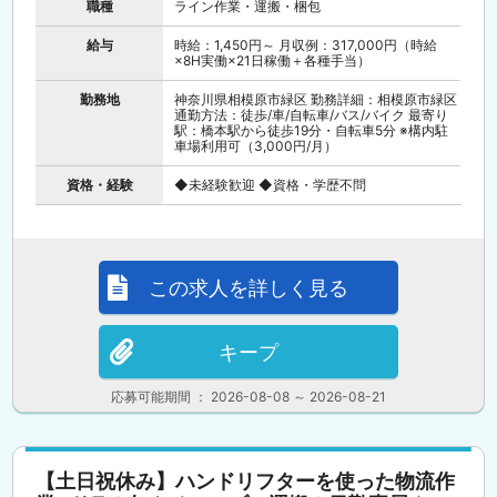
職種
ライン作業・運搬・梱包
給与
時給：1,450円～ 月収例：317,000円（時給
×8H実働×21日稼働＋各種手当）
勤務地
神奈川県相模原市緑区 勤務詳細：相模原市緑区
通勤方法：徒歩/車/自転車/バス/バイク 最寄り
駅：橋本駅から徒歩19分・自転車5分 ※構内駐
車場利用可（3,000円/月）
資格・経験
◆未経験歓迎 ◆資格・学歴不問
この求人を詳しく見る
キープ
応募可能期間 ： 2026-08-08 ～ 2026-08-21
【土日祝休み】ハンドリフターを使った物流作