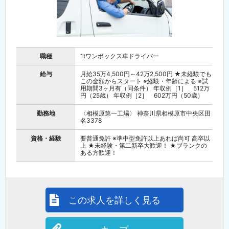
職種
1tワンボックス車ドライバー
給与
月給35万4,500円～42万2,500円 ★未経験でも
この金額からスタート ※経験・年齢による ※試
用期間3ヶ月有（同条件） 年収例［1］ 512万
円（25歳） 年収例［2］ 602万円（50歳）
勤務地
〈相模原第一工場〉 神奈川県相模原市中央区田
名3378
資格・経験
要普通免許 ※準中型免許以上あれば尚可 高卒以
上 ★未経験・第二新卒大歓迎！ ★ブランクの
ある方歓迎！
この求人を詳しく見る