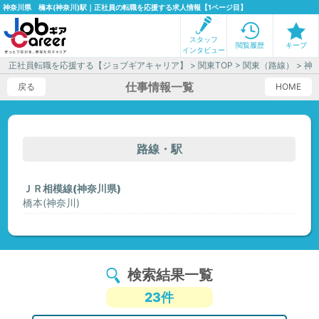
神奈川県 橋本(神奈川)駅｜正社員の転職を応援する求人情報【1ページ目】
スタッフ
閲覧履歴
キープ
インタビュー
正社員転職を応援する【ジョブギアキャリア】
>
関東TOP
>
関東（路線）
>
神
仕事情報一覧
戻る
HOME
路線・駅
ＪＲ相模線(神奈川県)
橋本(神奈川)
検索結果一覧
23件