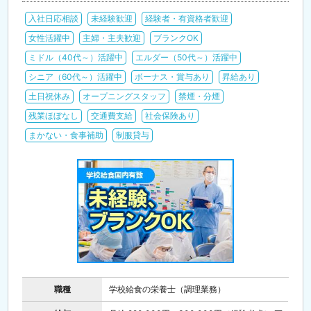
入社日応相談
未経験歓迎
経験者・有資格者歓迎
女性活躍中
主婦・主夫歓迎
ブランクOK
ミドル（40代～）活躍中
エルダー（50代～）活躍中
シニア（60代～）活躍中
ボーナス・賞与あり
昇給あり
土日祝休み
オープニングスタッフ
禁煙・分煙
残業ほぼなし
交通費支給
社会保険あり
まかない・食事補助
制服貸与
職種
学校給食の栄養士（調理業務）