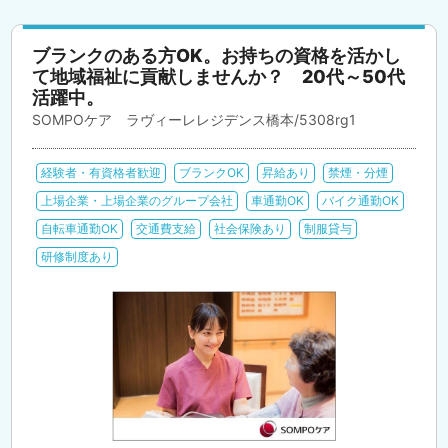
ブランクのある方OK。お持ちの資格を活かし
て地域福祉に貢献しませんか？ 20代～50代
活躍中。
SOMPOケア ラヴィーレレジデンス橋本/5308rg1
経験者・有資格者歓迎
ブランクOK
昇給あり
禁煙・分煙
上場企業・上場企業のグループ会社
車通勤OK
バイク通勤OK
自転車通勤OK
交通費支給
社会保険あり
制服貸与
研修制度あり