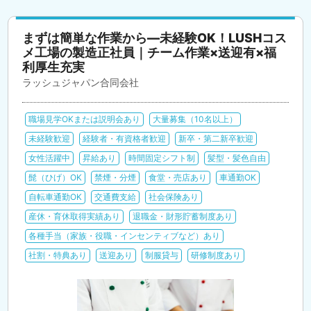
まずは簡単な作業から―未経験OK！LUSHコス
メ工場の製造正社員｜チーム作業×送迎有×福
利厚生充実
ラッシュジャパン合同会社
職場見学OKまたは説明会あり
大量募集（10名以上）
未経験歓迎
経験者・有資格者歓迎
新卒・第二新卒歓迎
女性活躍中
昇給あり
時間固定シフト制
髪型・髪色自由
髭（ひげ）OK
禁煙・分煙
食堂・売店あり
車通勤OK
自転車通勤OK
交通費支給
社会保険あり
産休・育休取得実績あり
退職金・財形貯蓄制度あり
各種手当（家族・役職・インセンティブなど）あり
社割・特典あり
送迎あり
制服貸与
研修制度あり