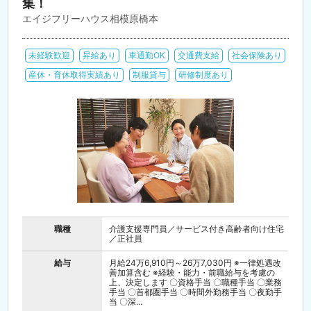
集！
エイジフリーハウス相模原橋本
未経験歓迎
昇給あり
車通勤OK
交通費支給
社会保険あり
産休・育休取得実績あり
制服貸与
研修制度あり
職種
介護支援専門員／サービス付き高齢者向け住宅
／正社員
給与
月給24万6,910円～26万7,030円 ※一律処遇改
善加算含む ※経験・能力・前職給与を考慮の
上、決定します 〇資格手当 〇職種手当 〇業務
手当 〇首都圏手当 〇時間外勤務手当 〇夜勤手
当 〇深...