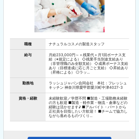
職種
ナチュラルコスメの製造スタッフ
給与
月給233,000円～＋残業代＋月1回ボーナス支
給（※規定による） ◇残業手当別途支給あり
（非管理職のみ全額支給） ◇成果ボーナス支給
あり（目標達成に応じ月ごと支給） ◇昇給あり
（昇格による） ◎ラッ...
勤務地
ラッシュジャパン合同会社 本社：フレッシュ
キッチン 神奈川県愛甲郡愛川町中津4027-3
資格・経験
未経験歓迎／学歴不問 ■製造・工場勤務未経験
の方も歓迎 ■製造・軽作業・物流・倉庫などの
経験は活かせます♪ ■アルバイト・パートから
正社員を目指したい方歓迎！ ■チームで協力し
ながら進めるものづくり...