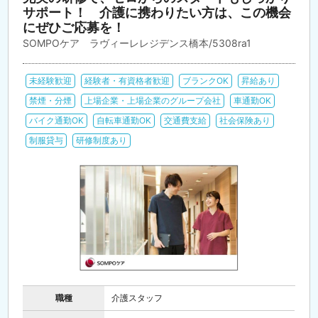
サポート！ 介護に携わりたい方は、この機会
にぜひご応募を！
SOMPOケア ラヴィーレレジデンス橋本/5308ra1
未経験歓迎
経験者・有資格者歓迎
ブランクOK
昇給あり
禁煙・分煙
上場企業・上場企業のグループ会社
車通勤OK
バイク通勤OK
自転車通勤OK
交通費支給
社会保険あり
制服貸与
研修制度あり
職種
介護スタッフ