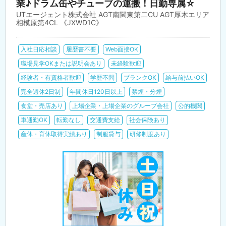
業♪ドラム缶やチューブの運搬！日勤専属☆
UTエージェント株式会社 AGT南関東第二CU AGT厚木エリア
相模原第4CL 《JXWD1C》
入社日応相談
履歴書不要
Web面接OK
職場見学OKまたは説明会あり
未経験歓迎
経験者・有資格者歓迎
学歴不問
ブランクOK
給与前払いOK
完全週休2日制
年間休日120日以上
禁煙・分煙
食堂・売店あり
上場企業・上場企業のグループ会社
公的機関
車通勤OK
転勤なし
交通費支給
社会保険あり
産休・育休取得実績あり
制服貸与
研修制度あり