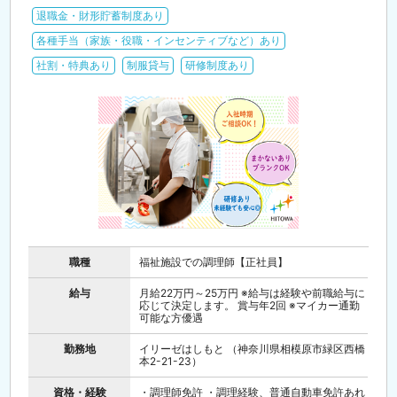
退職金・財形貯蓄制度あり
各種手当（家族・役職・インセンティブなど）あり
社割・特典あり
制服貸与
研修制度あり
職種
福祉施設での調理師【正社員】
給与
月給22万円～25万円 ※給与は経験や前職給与に
応じて決定します。 賞与年2回 ※マイカー通勤
可能な方優遇
勤務地
イリーゼはしもと （神奈川県相模原市緑区西橋
本2-21-23）
資格・経験
・調理師免許 ・調理経験、普通自動車免許あれ