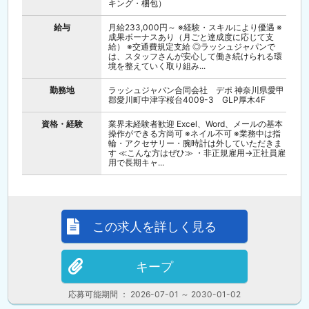
キング・梱包）
給与
月給233,000円～ ※経験・スキルにより優遇 ※
成果ボーナスあり（月ごと達成度に応じて支
給） ※交通費規定支給 ◎ラッシュジャパンで
は、スタッフさんが安心して働き続けられる環
境を整えていく取り組み...
勤務地
ラッシュジャパン合同会社 デポ 神奈川県愛甲
郡愛川町中津字桜台4009-3 GLP厚木4F
資格・経験
業界未経験者歓迎 Excel、Word、メールの基本
操作ができる方尚可 ※ネイル不可 ※業務中は指
輪・アクセサリー・腕時計は外していただきま
す ≪こんな方はぜひ≫ ・非正規雇用→正社員雇
用で長期キャ...
この求人を詳しく見る
キープ
応募可能期間 ： 2026-07-01 ～ 2030-01-02