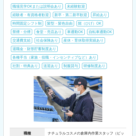
職場見学OKまたは説明会あり
未経験歓迎
経験者・有資格者歓迎
新卒・第二新卒歓迎
昇給あり
時間固定シフト制
髪型・髪色自由
髭（ひげ）OK
禁煙・分煙
食堂・売店あり
車通勤OK
自転車通勤OK
交通費支給
社会保険あり
産休・育休取得実績あり
退職金・財形貯蓄制度あり
各種手当（家族・役職・インセンティブなど）あり
社割・特典あり
送迎あり
制服貸与
研修制度あり
職種
ナチュラルコスメの倉庫内作業スタッフ（ピッ