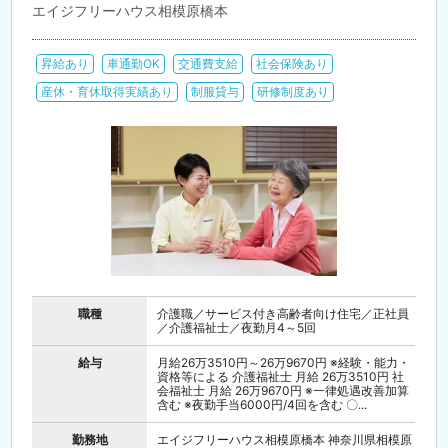
エイジフリーハウス相模原橋本
昇給あり
車通勤OK
交通費支給
社会保険あり
産休・育休取得実績あり
制服貸与
研修制度あり
職種
介護職／サービス付き高齢者向け住宅／正社員
／介護福祉士／夜勤月4～5回
給与
月給26万3510円～26万9670円 ※経験・能力・
資格等による 介護福祉士 月給 26万3510円 社
会福祉士 月給 26万9670円 ※一律処遇改善加算
含む ※夜勤手当6000円/4回を含む 〇...
勤務地
エイジフリーハウス相模原橋本 神奈川県相模原