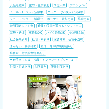
女性活躍中
主婦・主夫歓迎
学歴不問
ブランクOK
ミドル（40代～）活躍中
エルダー（50代～）活躍中
シニア（60代～）活躍中
ボーナス・賞与あり
昇給あり
時間固定シフト制
時間や曜日が選べる・シフト自由
禁煙・分煙
車通勤OK
バイク通勤OK
交通費支給
社会保険あり
社宅・寮あり
家賃補助・住宅手当有
まかない・食事補助
産休・育休取得実績あり
退職金・財形貯蓄制度あり
各種手当（家族・役職・インセンティブなど）あり
社割・特典あり
制服貸与
研修制度あり