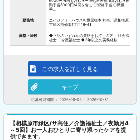
6000円/4回を含む ※一律処遇改善加算含む ※夜
勤手当6000円/4回を含む 〇資格手当 〇職種
手...
勤務地
エイジフリーハウス相模原橋本 神奈川県相模原
市緑区西橋本1丁目16-41
資格・経験
◆下記のいずれかの資格をお持ちの方 ・社会福
祉士 ・介護福祉士 ◆3年以上の実務経験
この求人を詳しく見る
キープ
応募可能期間 ： 2026-08-05 ～ 2026-10-31
【相模原市緑区/サ高住／介護福祉士／夜勤月4
～5回】お一人おひとりに寄り添ったケアを提
供できます。