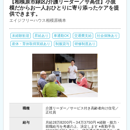
【相模原市緑区/介護リーダー／サ高住】小規
模だからお一人おひとりに寄り添ったケアを提
供できます。
エイジフリーハウス相模原橋本
未経験歓迎
昇給あり
車通勤OK
交通費支給
社会保険あり
産休・育休取得実績あり
制服貸与
研修制度あり
職種
介護リーダー／サービス付き高齢者向け住宅／
正社員
給与
月給28万8200円～34万3750円 ※経験・能力・
前職給与を考慮の上、決定します ※夜勤手当