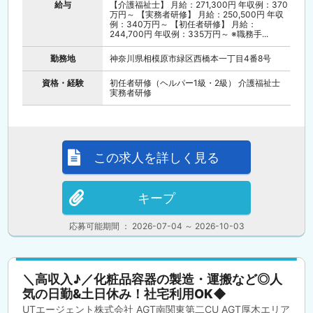
給与
【介護福祉士】 月給：271,300円 年収例：370
万円～ 【実務者研修】 月給：250,500円 年収
例：340万円～ 【初任者研修】 月給：
244,700円 年収例：335万円～ ※職務手...
勤務地
神奈川県相模原市緑区西橋本一丁目4番8号
資格・経験
初任者研修（ヘルパー1級・2級） 介護福祉士
実務者研修
この求人を詳しく見る
キープ
応募可能期間 ： 2026-07-04 ～ 2026-10-03
＼高収入♪／化粧品容器の製造・運搬など◎人
気の日勤&土日休み！社宅利用OK◆
UTエージェント株式会社 AGT南関東第二CU AGT厚木エリア