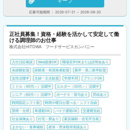
キープ
応募可能期間 ： 2026-07-21 ～ 2026-08-20
正社員募集！資格・経験を活かして安定して働
ける調理師のお仕事
株式会社HITOWA フードサービスカンパニー
入社日応相談
Web面接OK
職場見学OKまたは説明会あり
未経験歓迎
経験者・有資格者歓迎
新卒・第二新卒歓迎
女性活躍中
主婦・主夫歓迎
学歴不問
ブランクOK
ミドル（40代～）活躍中
エルダー（50代～）活躍中
シニア（60代～）活躍中
ボーナス・賞与あり
昇給あり
時間固定シフト制
時間や曜日が選べる・シフト自由
禁煙・分煙
車通勤OK
バイク通勤OK
交通費支給
社会保険あり
社宅・寮あり
家賃補助・住宅手当有
まかない・食事補助
産休・育休取得実績あり