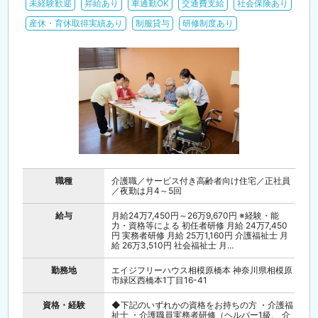
未経験歓迎
昇給あり
車通勤OK
交通費支給
社会保険あり
産休・育休取得実績あり
制服貸与
研修制度あり
職種
介護職／サービス付き高齢者向け住宅／正社員
／夜勤は月4～5回
給与
月給24万7,450円～26万9,670円 ※経験・能
力・資格等による 初任者研修 月給 24万7,450
円 実務者研修 月給 25万1,160円 介護福祉士 月
給 26万3,510円 社会福祉士 月...
勤務地
エイジフリーハウス相模原橋本 神奈川県相模原
市緑区西橋本1丁目16-41
資格・経験
◆下記のいずれかの資格をお持ちの方 ・介護福
祉士 ・介護職員実務者研修（ヘルパー1級、 介