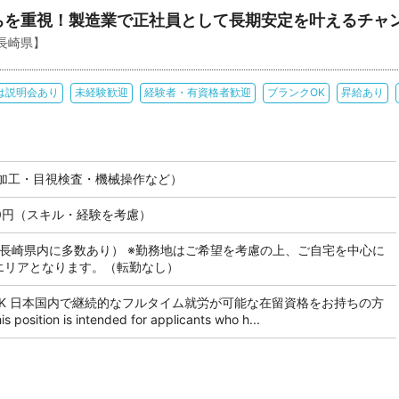
ちを重視！製造業で正社員として長期安定を叶えるチャ
長崎県】
は説明会あり
未経験歓迎
経験者・有資格者歓迎
ブランクOK
昇給あり
加工・目視検査・機械操作など）
000円（スキル・経験を考慮）
も長崎県内に多数あり） ※勤務地はご希望を考慮の上、ご自宅を中心に
のエリアとなります。（転勤なし）
OK 日本国内で継続的なフルタイム就労が可能な在留資格をお持ちの方
tion is intended for applicants who h...