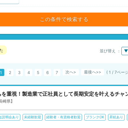
この条件で検索する
た
並び替え ：
▼
次へ>
最後へ
( 1 / 7ペー
1
2
3
4
5
6
7
ちを重視！製造業で正社員として長期安定を叶えるチャ
長崎県】
は説明会あり
未経験歓迎
経験者・有資格者歓迎
ブランクOK
昇給あり