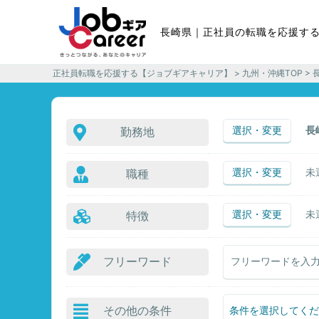
長崎県｜正社員の転職を応援す
正社員転職を応援する【ジョブギアキャリア】
>
九州・沖縄TOP
> 
選択・変更
長
勤務地
選択・変更
未
職種
選択・変更
未
特徴
フリーワード
その他の条件