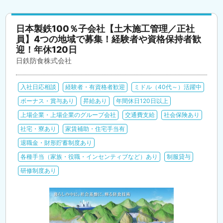
日本製鉄100％子会社【土木施工管理／正社
員】4つの地域で募集！経験者や資格保持者歓
迎！年休120日
日鉄防食株式会社
入社日応相談
経験者・有資格者歓迎
ミドル（40代～）活躍中
ボーナス・賞与あり
昇給あり
年間休日120日以上
上場企業・上場企業のグループ会社
交通費支給
社会保険あり
社宅・寮あり
家賃補助・住宅手当有
退職金・財形貯蓄制度あり
各種手当（家族・役職・インセンティブなど）あり
制服貸与
研修制度あり