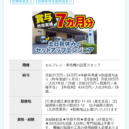
研修制度あり
資格取得支援制度あり
職種
セルフレジ・券売機の設置スタッフ
給与
月給21万円～24万円 ※年齢等考慮 ※別途賞与あ
り（昨年実績7ヶ月分） 【月収例】 月収29万円
／入社1年目／25歳（月給22万円＋残業代＋各
種手当） 【年収例】 424万円／入社3年目／28
歳...
勤務地
[1] 東京都江東区東雲2-11-45（東京支店） [2]
福岡県小郡市小郡923-12 GLP福岡小郡内
（九州営業所） ※勤務地はお選びいただけます
資格・経験
未経験歓迎★学歴不問★要普免（AT限定可）
★20代30代活躍 入社時に専門知識は不要で
す。 機械の知識や工具の使用経験も必要ありま