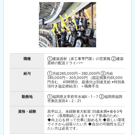
職種
①建築資材（床工事専門業）の営業職 ②建築
資材の配送ドライバー
給与
①月給265,000円～280,000円 ②月給
285,000円～305,000円 （固定残業代65,000
円含む、 45時間分、超過分は別途支給 ※特別条
項付き協定締結済） ＋職務手当
勤務地
①福岡県太宰府市水城6－1－7 ②福岡県福岡
市東区原田4－2－21
資格・経験
高卒以上、未経験者大歓迎 35歳未満※省令3号
のイ （長期勤続によるキャリア形成のため）
◆向上心を持って仕事に励める方 ◆新しい環境
でイチから頑張りたい方 ◆自分の可能性を広げ
たい方は必見です。