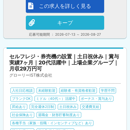
この求人を詳しく見る
キープ
応募可能期間 ： 2026-07-13 ～ 2026-08-27
セルフレジ・券売機の設置｜土日祝休み｜賞与
実績7ヶ月｜20代活躍中｜上場企業グループ｜
月収29万円可
グローリーIST株式会社
入社日応相談
未経験歓迎
経験者・有資格者歓迎
学歴不問
ブランクOK
ミドル（40代～）活躍中
ボーナス・賞与あり
昇給あり
完全週休2日制
土日祝休み
交通費支給
社会保険あり
退職金・財形貯蓄制度あり
各種手当（家族・役職・インセンティブなど）あり