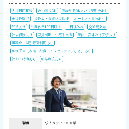
入社日応相談
Web面接OK
職場見学OKまたは説明会あり
未経験歓迎
経験者・有資格者歓迎
ボーナス・賞与あり
昇給あり
年間休日120日以上
土日祝休み
交通費支給
社会保険あり
家賃補助・住宅手当有
産休・育休取得実績あり
退職金・財形貯蓄制度あり
各種手当（家族・役職・インセンティブなど）あり
社割・特典あり
研修制度あり
職種
求人メディアの営業