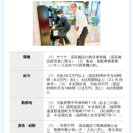
職種
［1］ サウナ、温浴施設の責任者候補 （温浴施
設経営者に限る） ［2］ 集金・集配事務業務
（パチンコ店内での両替機の釣...
給与
［1］ 月給36.5万円以上（固定時間外手当48時
間（8.4万円）含む） ※試用期間あり（3ヶ月 同
条件） ［2］ ☆全国社員 月給26万円 （固定
時間外手当18時間（2.8万円）含む） ※試用期間
3...
勤務地
［1］ 大阪府豊中市神州町1-16（あるごの湯）
［2］ ［A］福岡遠賀店 ☆全国社員 （福岡県
遠賀郡遠賀町大字尾崎1716-1） ［B] 福岡八女
店 ☆全国社員 （福岡県八女市室岡779-1） ...
資格・経験
［1］ ・学歴不問 ・温浴施設で勤務経験があ
り、勤務年数が長い方 ・入社に対し、身元保証