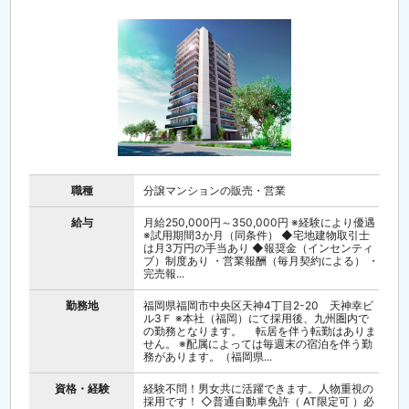
職種
分譲マンションの販売・営業
給与
月給250,000円～350,000円 ※経験により優遇
※試用期間3か月（同条件） ◆宅地建物取引士
は月3万円の手当あり ◆報奨金（インセンティ
ブ）制度あり ・営業報酬（毎月契約による） ・
完売報...
勤務地
福岡県福岡市中央区天神4丁目2-20 天神幸ビ
ル3Ｆ ※本社（福岡）にて採用後、九州圏内で
の勤務となります。 転居を伴う転勤はありま
せん。 ※配属によっては毎週末の宿泊を伴う勤
務があります。（福岡県...
資格・経験
経験不問！男女共に活躍できます。人物重視の
採用です！ ◇普通自動車免許（ AT限定可 ）必