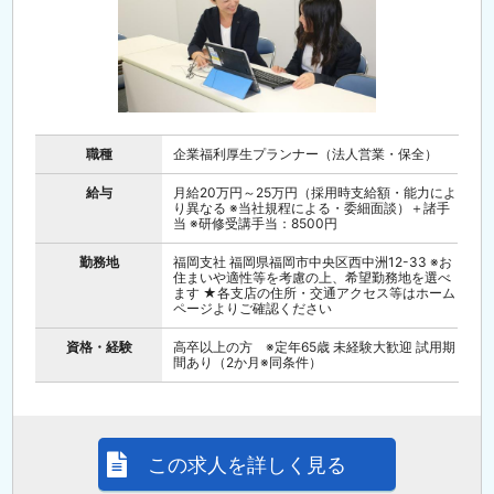
職種
企業福利厚生プランナー（法人営業・保全）
給与
月給20万円～25万円（採用時支給額・能力によ
り異なる ※当社規程による・委細面談）＋諸手
当 ※研修受講手当：8500円
勤務地
福岡支社 福岡県福岡市中央区西中洲12-33 ※お
住まいや適性等を考慮の上、希望勤務地を選べ
ます ★各支店の住所・交通アクセス等はホーム
ページよりご確認ください
資格・経験
高卒以上の方 ※定年65歳 未経験大歓迎 試用期
間あり（2か月※同条件）
この求人を詳しく見る