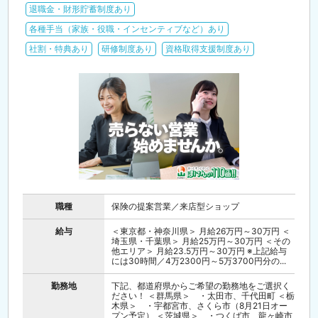
退職金・財形貯蓄制度あり
各種手当（家族・役職・インセンティブなど）あり
社割・特典あり
研修制度あり
資格取得支援制度あり
職種
保険の提案営業／来店型ショップ
給与
＜東京都・神奈川県＞ 月給26万円～30万円 ＜
埼玉県・千葉県＞ 月給25万円～30万円 ＜その
他エリア＞ 月給23.5万円～30万円 ※上記給与
には30時間／4万2300円～5万3700円分の...
勤務地
下記、都道府県からご希望の勤務地をご選択く
ださい！ ＜群馬県＞ ・太田市、千代田町 ＜栃
木県＞ ・宇都宮市、さくら市（8月21日オー
プン予定） ＜茨城県＞ ・つくば市、龍ヶ崎市