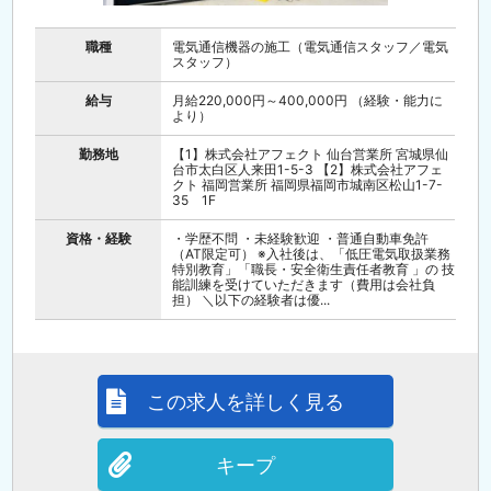
職種
電気通信機器の施工（電気通信スタッフ／電気
スタッフ）
給与
月給220,000円～400,000円 （経験・能力に
より）
勤務地
【1】株式会社アフェクト 仙台営業所 宮城県仙
台市太白区人来田1-5-3 【2】株式会社アフェ
クト 福岡営業所 福岡県福岡市城南区松山1-7-
35 1F
資格・経験
・学歴不問 ・未経験歓迎 ・普通自動車免許
（AT限定可） ※入社後は、「低圧電気取扱業務
特別教育」「職長・安全衛生責任者教育 」の 技
能訓練を受けていただきます（費用は会社負
担） ＼以下の経験者は優...
この求人を詳しく見る
キープ