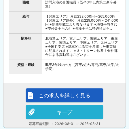
職種
訪問入浴の介護職員（既卒3年以内第二新卒募
集）
給与
【関東エリア】 月給232,000円～265,000円
【関東エリア以外】 月給229,000円～241,000
円 ※勤務地域により異なります ※地域手当含む
※交付金手当含む ※各種手当は待遇項目を...
勤務地
北海道エリア、東北エリア、関東エリア、東海
エリア、関西エリア、中国エリア、九州エリア
※全国11支店 ※基本的に希望を考慮した事業所
に配属されます。 ※Ｕ・Ｉターン歓迎！会社都
合による異動等はございま...
資格・経験
既卒3年以内の方（高卒/短大/専門/高専/大学/大
学院）
この求人を詳しく見る
キープ
応募可能期間 ： 2026-08-01 ～ 2026-08-31