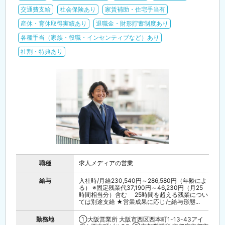
交通費支給
社会保険あり
家賃補助・住宅手当有
産休・育休取得実績あり
退職金・財形貯蓄制度あり
各種手当（家族・役職・インセンティブなど）あり
社割・特典あり
職種
求人メディアの営業
給与
入社時/月給230,540円～286,580円（年齢によ
る） ※固定残業代37,190円～46,230円（月25
時間相当分）含む 25時間を超える残業につい
ては別途支給 ★営業成果に応じた給与形態...
勤務地
①大阪営業所 大阪市西区西本町1-13-43アイ