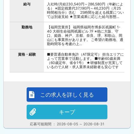
給与
入社時/月給230,540円～286,580円（年齢によ
る） ※固定残業代37,190円～46,230円（月25
時間相当分）含む 25時間を超える残業につい
ては別途支給 ★営業成果に応じた給与形態...
勤務地
【福岡営業所】 福岡県福岡市博多区祇園町 1-
40 大樹生命福岡祇園ビル 7F ※他に大阪、守
口、姫路、神戸、京都、奈良、堺、和歌山、岡
山にも事業所があります。 ご希望の勤務地、通
勤時間等を考慮の上...
資格・経験
■要普通自動車免許（AT限定可） 担当エリアに
よって営業車で活動します。 ■年齢60歳未満
（60歳定年、省令1号） ★研修制度が充実して
いるので人材・求人業界未経験者も安心です
この求人を詳しく見る
キープ
応募可能期間 ： 2026-08-05 ～ 2026-08-31