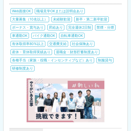
Web面接OK
職場見学OKまたは説明会あり
大量募集（10名以上）
未経験歓迎
新卒・第二新卒歓迎
ボーナス・賞与あり
昇給あり
完全週休2日制
禁煙・分煙
車通勤OK
バイク通勤OK
自転車通勤OK
有休取得率80%以上
交通費支給
社会保険あり
産休・育休取得実績あり
退職金・財形貯蓄制度あり
各種手当（家族・役職・インセンティブなど）あり
制服貸与
研修制度あり