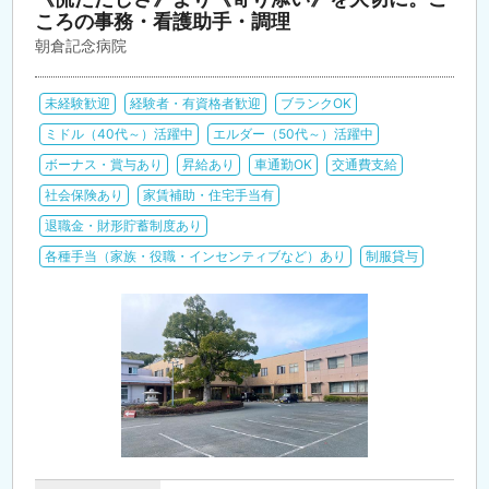
ころの事務・看護助手・調理
朝倉記念病院
未経験歓迎
経験者・有資格者歓迎
ブランクOK
ミドル（40代～）活躍中
エルダー（50代～）活躍中
ボーナス・賞与あり
昇給あり
車通勤OK
交通費支給
社会保険あり
家賃補助・住宅手当有
退職金・財形貯蓄制度あり
各種手当（家族・役職・インセンティブなど）あり
制服貸与