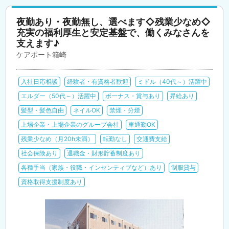
夜勤あり・夜勤無し、選べます◇残業少なめ◇
充実の福利厚生と安定基盤で、働くみなさんを
支えます♪
ケアポート箱崎
入社日応相談
経験者・有資格者歓迎
ミドル（40代～）活躍中
エルダー（50代～）活躍中
ボーナス・賞与あり
昇給あり
髪型・髪色自由
ネイルOK
禁煙・分煙
上場企業・上場企業のグループ会社
車通勤OK
残業少なめ（月20h未満）
転勤なし
交通費支給
社会保険あり
退職金・財形貯蓄制度あり
各種手当（家族・役職・インセンティブなど）あり
制服貸与
資格取得支援制度あり