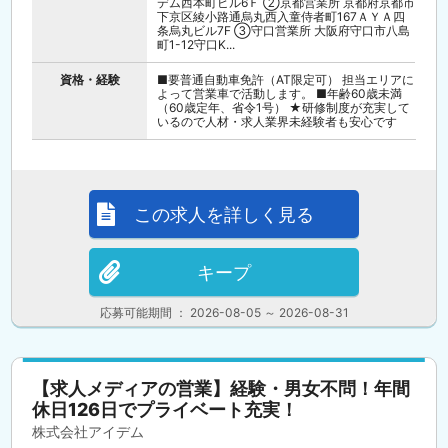
デム西本町ビル6Ｆ ②京都営業所 京都府京都市
下京区綾小路通烏丸西入童侍者町167ＡＹＡ四
条烏丸ビル7F ③守口営業所 大阪府守口市八島
町1-12守口K...
資格・経験
■要普通自動車免許（AT限定可） 担当エリアに
よって営業車で活動します。 ■年齢60歳未満
（60歳定年、省令1号） ★研修制度が充実して
いるので人材・求人業界未経験者も安心です
この求人を詳しく見る
キープ
応募可能期間 ： 2026-08-05 ～ 2026-08-31
【求人メディアの営業】経験・男女不問！年間
休日126日でプライベート充実！
株式会社アイデム