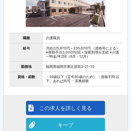
職種
介護職員
給与
月給225,670円～235,670円 （資格等による）
※夜勤手当3,000円/回＋深夜割増分支給 ※介護
一時金/年2回（6月・12月）
勤務地
福岡県福岡市東区原田2-21-10
資格・経験
・59歳以下（定年60歳のため） ・資格不問 以
下、あれば尚可 ・実務経験
この求人を詳しく見る
キープ