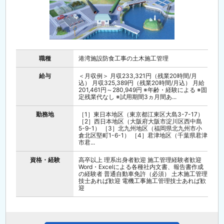
職種
港湾施設防食工事の土木施工管理
給与
＜月収例＞ 月収233,321円（残業20時間/月
込） 月収325,389円（残業20時間/月込） 月給
201,461円～280,949円 ※年齢・経験による ※固
定残業代なし ※試用期間3ヵ月間あ...
勤務地
［1］東日本地区（東京都江東区大島3-7-17）
［2］西日本地区（大阪府大阪市淀川区西中島
5-9-1） ［3］北九州地区（福岡県北九州市小
倉北区堅町1-6-1） ［4］君津地区（千葉県君津
市君...
資格・経験
高卒以上 理系出身者歓迎 施工管理経験者歓迎
Word・Excelによる各種社内文書、報告書作成
の経験者 普通自動車免許（必須） 土木施工管理
技士あれば歓迎 電機工事施工管理技士あれば歓
迎