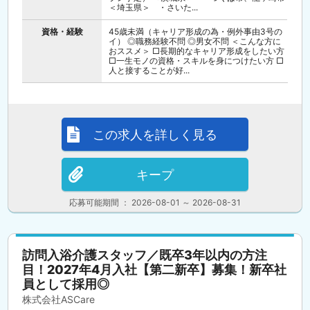
＜埼玉県＞ ・さいた...
資格・経験
45歳未満（キャリア形成の為・例外事由3号の
イ） ◎職務経験不問 ◎男女不問 ＜こんな方に
おススメ＞ □長期的なキャリア形成をしたい方
□一生モノの資格・スキルを身につけたい方 □
人と接することが好...
この求人を詳しく見る
キープ
応募可能期間 ： 2026-08-01 ～ 2026-08-31
訪問入浴介護スタッフ／既卒3年以内の方注
目！2027年4月入社【第二新卒】募集！新卒社
員として採用◎
株式会社ASCare