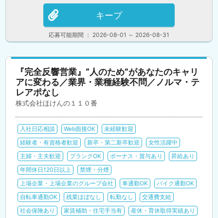
キープ
応募可能期間 ： 2026-08-01 ～ 2026-08-31
『完全反響営業』“人のため”があなたのキャリ
アに変わる／業界・業種経験不問／ノルマ・テ
レアポなし
株式会社ほけんの１１０番
入社日応相談
Web面接OK
未経験歓迎
経験者・有資格者歓迎
新卒・第二新卒歓迎
女性活躍中
主婦・主夫歓迎
ブランクOK
ボーナス・賞与あり
昇給あり
年間休日120日以上
禁煙・分煙
上場企業・上場企業のグループ会社
車通勤OK
バイク通勤OK
自転車通勤OK
残業ほぼなし
転勤なし
交通費支給
社会保険あり
家賃補助・住宅手当有
産休・育休取得実績あり