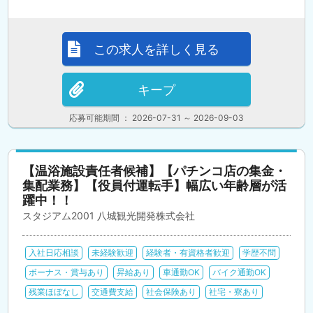
この求人を詳しく見る
キープ
応募可能期間 ： 2026-07-31 ～ 2026-09-03
【温浴施設責任者候補】【パチンコ店の集金・
集配業務】【役員付運転手】幅広い年齢層が活
躍中！！
スタジアム2001 八城観光開発株式会社
入社日応相談
未経験歓迎
経験者・有資格者歓迎
学歴不問
ボーナス・賞与あり
昇給あり
車通勤OK
バイク通勤OK
残業ほぼなし
交通費支給
社会保険あり
社宅・寮あり