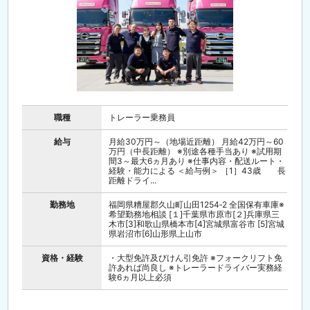
職種
トレーラー乗務員
給与
月給30万円～（地場近距離） 月給42万円～60
万円（中長距離） ※別途各種手当あり ※試用期
間3～最大6ヵ月あり ※仕事内容・配送ルート・
経験・能力による ＜給与例＞ ［1］43歳 長
距離ドライ...
勤務地
福岡県糟屋郡久山町山田1254‐2 全国保有車庫※
希望勤務地相談 [１]千葉県市原市[２]兵庫県三
木市[3]和歌山県橋本市[4]宮城県富谷市 [5]宮城
県岩沼市[6]山形県上山市
資格・経験
・大型免許及びけん引免許 ※フォークリフト免
許あれば尚良し ※トレーラードライバー実務経
験6ヵ月以上必須