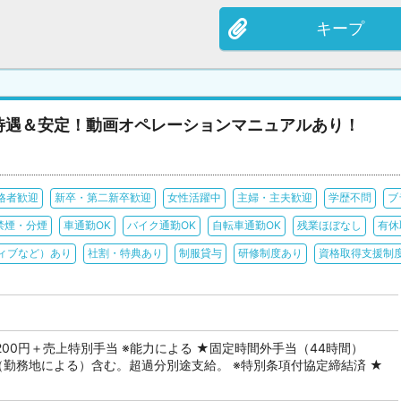
キープ
待遇＆安定！動画オペレーションマニュアルあり！
格者歓迎
新卒・第二新卒歓迎
女性活躍中
主婦・主夫歓迎
学歴不問
ブ
禁煙・分煙
車通勤OK
バイク通勤OK
自転車通勤OK
残業ほぼなし
有休
ィブなど）あり
社割・特典あり
制服貸与
研修制度あり
資格取得支援制
）
99,200円＋売上特別手当 ※能力による ★固定時間外手当（44時間）
00円（勤務地による）含む。超過分別途支給。 ※特別条項付協定締結済 ★