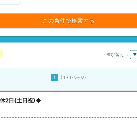
この条件で検索する
並び替え ：
▼
( 1 / 1ページ)
1
2日(土日祝)◆