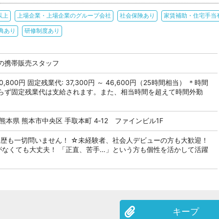
以上
上場企業・上場企業のグループ会社
社会保険あり
家賃補助・住宅手当
典あり
研修制度あり
の携帯販売スタッフ
300,800円 固定残業代: 37,300円 ～ 46,600円（25時間相当） ＊時間
らず固定残業代は支給されます。また、相当時間を超えて時間外勤
本県 熊本市中央区 手取本町 4‐12 ファインビル1F
経歴も一切問いません！ ☆未経験者、社会人デビューの方も大歓迎！
がなくても大丈夫！ 「正直、苦手…」という方も個性を活かして活躍
キープ