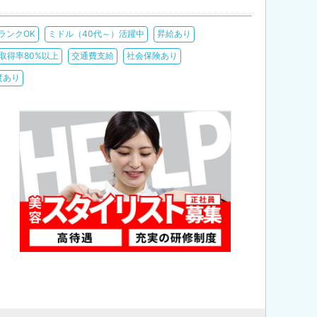
ランクOK
ミドル（40代～）活躍中
昇給あり
取得率80%以上
交通費支給
社会保険あり
度あり