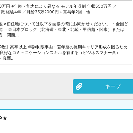
0万円 ※年齢・能力により異なる モデル年収例 年収550万円 ／
職 経験4年 ／月給35万2000円＋賞与年2回 他
地 ※初任地については以下を面接の際にお聞かせください。 ・全国ど
能 ・東日本ブロック（北海道・東北・北陸・甲信越・関東）または
関西...
【学歴】高卒以上 年齢制限事由：若年層の長期キャリア形成を図るため
良好なコミュニケーションスキルを有する（ビジネスマナー含）
面...
キープ
P★