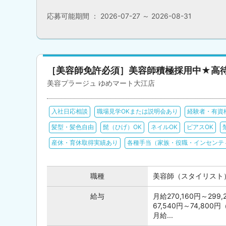
応募可能期間 ： 2026-07-27 ～ 2026-08-31
［美容師免許必須］美容師積極採用中★高
美容プラージュ ゆめマート大江店
入社日応相談
職場見学OKまたは説明会あり
経験者・有資
髪型・髪色自由
髭（ひげ）OK
ネイルOK
ピアスOK
産休・育休取得実績あり
各種手当（家族・役職・インセンテ
職種
美容師（スタイリスト
給与
月給270,160円～2
67,540円～74,8
月給...