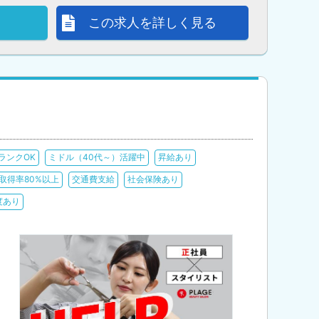
この求人を詳しく見る
ランクOK
ミドル（40代～）活躍中
昇給あり
取得率80%以上
交通費支給
社会保険あり
度あり