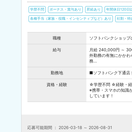
学歴不問
ボーナス・賞与あり
昇給あり
年間休日120日
各種手当（家族・役職・インセンティブなど）あり
社割・特
職種
ソフトバンクショップ
給与
月給 240,000円 ～ 
外勤務の有無にかかわ
務...
勤務地
■ソフトバンク下通店 熊
資格・経験
☆学歴不問 ☆経験・
※携帯・スマホの知識
しています！
応募可能期間 ： 2026-03-18 ～ 2026-08-31