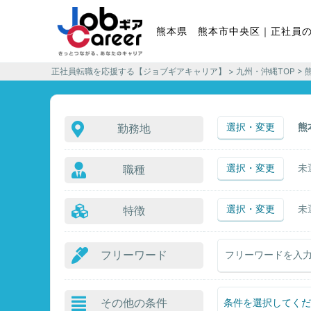
熊本県 熊本市中央区｜正社員
正社員転職を応援する【ジョブギアキャリア】
>
九州・沖縄TOP
> 
選択・変更
熊
勤務地
選択・変更
未
職種
選択・変更
未
特徴
フリーワード
その他の条件