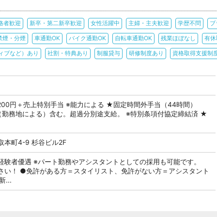
格者歓迎
新卒・第二新卒歓迎
女性活躍中
主婦・主夫歓迎
学歴不問
ブ
禁煙・分煙
車通勤OK
バイク通勤OK
自転車通勤OK
残業ほぼなし
有休
ィブなど）あり
社割・特典あり
制服貸与
研修制度あり
資格取得支援制
）
99,200円＋売上特別手当 ※能力による ★固定時間外手当（44時間）
00円（勤務地による）含む。超過分別途支給。 ※特別条項付協定締結済 ★
本町4-9 杉谷ビル2F
経験者優遇 ※パート勤務やアシスタントとしての採用も可能です。
さい！ ●免許がある方＝スタイリスト、免許がない方＝アシスタント
...