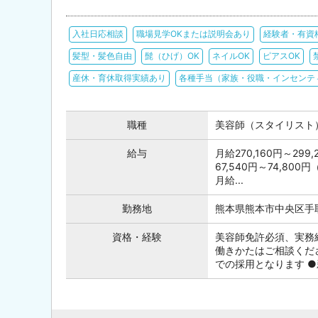
入社日応相談
職場見学OKまたは説明会あり
経験者・有資
髪型・髪色自由
髭（ひげ）OK
ネイルOK
ピアスOK
産休・育休取得実績あり
各種手当（家族・役職・インセンテ
職種
美容師（スタイリスト
給与
月給270,160円～2
67,540円～74,8
月給...
勤務地
熊本県熊本市中央区手取
資格・経験
美容師免許必須、実務
働きかたはご相談くだ
での採用となります ●新