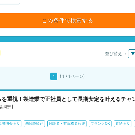
この条件で検索する
並び替え ：
▼
( 1 / 1ページ)
1
ちを重視！製造業で正社員として長期安定を叶えるチャ
福岡県】
は説明会あり
未経験歓迎
経験者・有資格者歓迎
ブランクOK
昇給あり