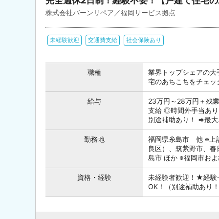
完全週休2日制！経験不要！【戸建て住宅
株式会社バーンリペア／福岡サービス拠点
未経験歓迎
交通費支給
社会保険あり
職種
業界トップシェアの大
宅のあちこちをチェックす
給与
23万円～28万円＋残
支給 ◎時間外手当あ
別途補助あり！ ⇒最大..
勤務地
福岡県糸島市 他 ※
良区）、筑紫野市、春
島市 ほか ※福岡市および
資格・経験
未経験者歓迎！★経験一
OK！（別途補助あり