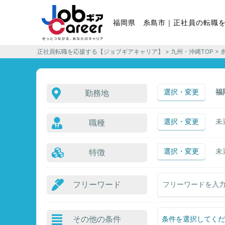
福岡県 糸島市｜正社員の転職
正社員転職を応援する【ジョブギアキャリア】
>
九州・沖縄TOP
> 
選択・変更
福
勤務地
選択・変更
未
職種
選択・変更
未
特徴
フリーワード
その他の条件