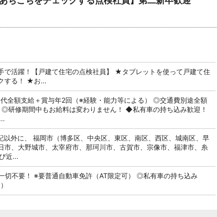
のあちこちをチェックする点検社員】第二新卒歓迎
手で活躍！【戸建て住宅の点検社員】 ★タブレットを使って戸建て住
る！ ★お...
業代全額支給＋賞与年2回（※経験・能力等による） ◎交通費別途全額
り ◎研修期間中もお給料は変わりません！ ◆私有車の持ち込み歓迎！
.
上記以外に、 福岡市（博多区、中央区、東区、南区、西区、城南区、早
日市、大野城市、太宰府市、那珂川市、古賀市、宗像市、福津市、糸
近...
切不要！ ※要普通自動車免許（AT限定可） ◎私有車の持ち込み
！）