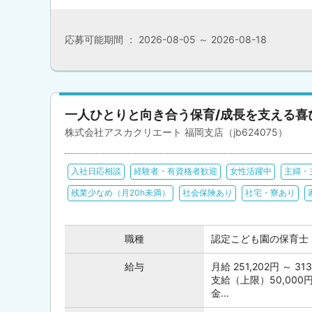
応募可能期間 ： 2026-08-05 ～ 2026-08-18
一人ひとりと向き合う保育/成長を支える喜
株式会社アスカクリエート 福岡支店（jb624075）
入社日応相談
経験者・有資格者歓迎
女性活躍中
主婦・
残業少なめ（月20h未満）
社会保険あり
社宅・寮あり
職種
認定こども園の保育士
給与
月給 251,202円 ～
支給（上限）50,000
金...