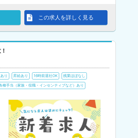
この求人を詳しく見る
意！
与あり
昇給あり
16時前退社OK
残業ほぼなし
各種手当（家族・役職・インセンティブなど）あり