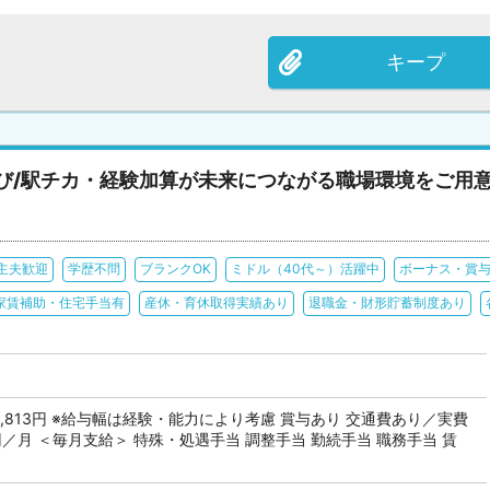
キープ
び/駅チカ・経験加算が未来につながる職場環境をご用
主夫歓迎
学歴不問
ブランクOK
ミドル（40代～）活躍中
ボーナス・賞
家賃補助・住宅手当有
産休・育休取得実績あり
退職金・財形貯蓄制度あり
 313,813円 ※給与幅は経験・能力により考慮 賞与あり 交通費あり／実費
円／月 ＜毎月支給＞ 特殊・処遇手当 調整手当 勤続手当 職務手当 賃