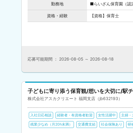
勤務地
■らいざん保育園（認定
資格・経験
【資格】保育士
応募可能期間 ： 2026-08-05 ～ 2026-08-18
子どもに寄り添う保育観/想いを大切に/駅
株式会社アスカクリエート 福岡支店（jb632193）
入社日応相談
経験者・有資格者歓迎
女性活躍中
主婦・
残業少なめ（月20h未満）
交通費支給
社会保険あり
研