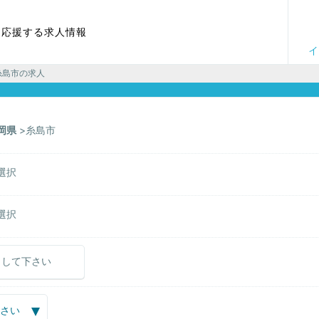
を応援する求人情報
イ
糸島市の求人
岡県
糸島市
選択
選択