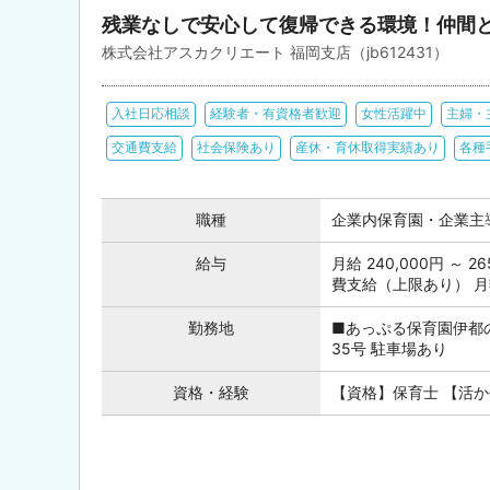
残業なしで安心して復帰できる環境！仲間
株式会社アスカクリエート 福岡支店（jb612431）
入社日応相談
経験者・有資格者歓迎
女性活躍中
主婦・
交通費支給
社会保険あり
産休・育休取得実績あり
各種
職種
企業内保育園・企業主
給与
月給 240,000円 ～
費支給（上限あり） 月額2
勤務地
■あっぷる保育園伊都
35号 駐車場あり
資格・経験
【資格】保育士 【活