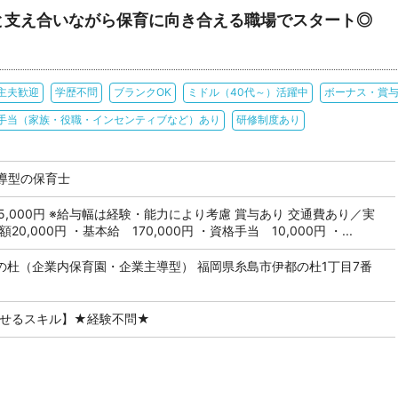
と支え合いながら保育に向き合える職場でスタート◎
主夫歓迎
学歴不問
ブランクOK
ミドル（40代～）活躍中
ボーナス・賞
手当（家族・役職・インセンティブなど）あり
研修制度あり
導型の保育士
 265,000円 ※給与幅は経験・能力により考慮 賞与あり 交通費あり／実
0,000円 ・基本給 170,000円 ・資格手当 10,000円 ・...
の杜（企業内保育園・企業主導型） 福岡県糸島市伊都の杜1丁目7番
かせるスキル】★経験不問★