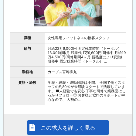
職種
女性専用フィットネスの接客スタッフ
給与
月給22万9,000円 固定残業時間（トータル）
13.00時間/月 残業代 1万9,600円 研修中 月給19
万4,500円(研修期間4ヶ月 習熟度により変動)
研修中 固定残業時間（トータル） ...
勤務地
カーブス宮崎柳丸
資格・経験
学歴・経歴・運動経験は不問。 全国で働くスタ
ッフの約80％が未経験スタートで活躍していま
す。 ■未経験でも安心 丁寧な研修で業務面はし
っかりフォロー◎ お客様と1対1のサポートが中
心なので、 大勢の...
この求人を詳しく見る