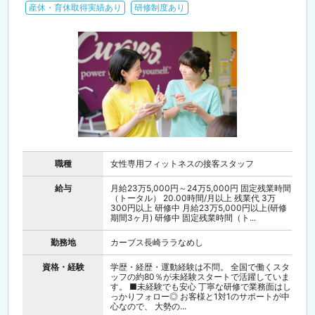
産休・育休取得実績あり
研修制度あり
職種
女性専用フィットネスの接客スタッフ
給与
月給23万5,000円～24万5,000円 固定残業時間
（トータル） 20.00時間/月以上 残業代 3万
300円以上 研修中 月給23万5,000円以上(研修
期間3ヶ月) 研修中 固定残業時間（ト...
勤務地
カーブス長崎ララなめし
資格・経験
学歴・経歴・運動経験は不問。 全国で働くスタ
ッフの約80％が未経験スタートで活躍していま
す。 ■未経験でも安心 丁寧な研修で業務面はし
っかりフォロー◎ お客様と1対1のサポートが中
心なので、 大勢の...