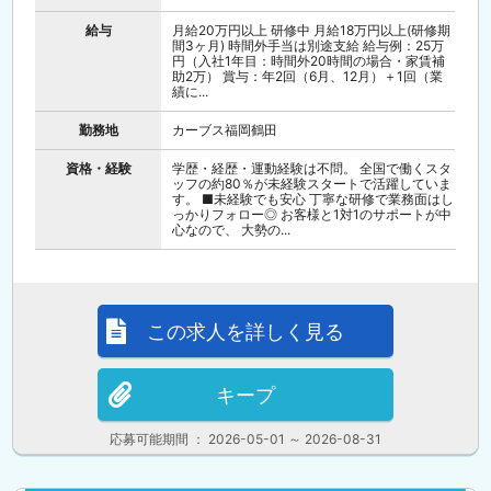
給与
月給20万円以上 研修中 月給18万円以上(研修期
間3ヶ月) 時間外手当は別途支給 給与例：25万
円（入社1年目：時間外20時間の場合・家賃補
助2万） 賞与：年2回（6月、12月）＋1回（業
績に...
勤務地
カーブス福岡鶴田
資格・経験
学歴・経歴・運動経験は不問。 全国で働くスタ
ッフの約80％が未経験スタートで活躍していま
す。 ■未経験でも安心 丁寧な研修で業務面はし
っかりフォロー◎ お客様と1対1のサポートが中
心なので、 大勢の...
この求人を詳しく見る
キープ
応募可能期間 ： 2026-05-01 ～ 2026-08-31