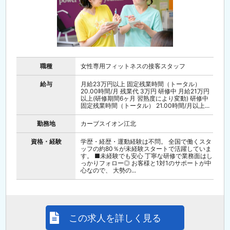
職種
女性専用フィットネスの接客スタッフ
給与
月給23万円以上 固定残業時間（トータル）
20.00時間/月 残業代 3万円 研修中 月給21万円
以上(研修期間6ヶ月 習熟度により変動) 研修中
固定残業時間（トータル） 21.00時間/月以上...
勤務地
カーブスイオン江北
資格・経験
学歴・経歴・運動経験は不問。 全国で働くスタ
ッフの約80％が未経験スタートで活躍していま
す。 ■未経験でも安心 丁寧な研修で業務面はし
っかりフォロー◎ お客様と1対1のサポートが中
心なので、 大勢の...
この求人を詳しく見る