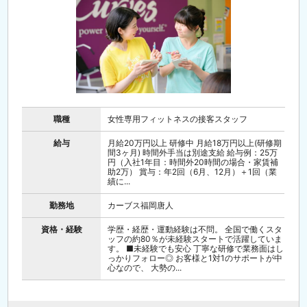
職種
女性専用フィットネスの接客スタッフ
給与
月給20万円以上 研修中 月給18万円以上(研修期
間3ヶ月) 時間外手当は別途支給 給与例：25万
円（入社1年目：時間外20時間の場合・家賃補
助2万） 賞与：年2回（6月、12月）＋1回（業
績に...
勤務地
カーブス福岡唐人
資格・経験
学歴・経歴・運動経験は不問。 全国で働くスタ
ッフの約80％が未経験スタートで活躍していま
す。 ■未経験でも安心 丁寧な研修で業務面はし
っかりフォロー◎ お客様と1対1のサポートが中
心なので、 大勢の...