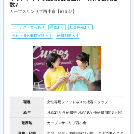
数♪
カーブスサンリブ西小倉【91637】
ボーナス・賞与あり
昇給あり
社会保険あり
産休・育休取得実績あり
研修制度あり
職種
女性専用フィットネスの接客スタッフ
給与
月給21万円 研修中 月給19万円(研修期間3ヶ月)
勤務地
カーブスサンリブ西小倉
資格・経験
学歴・経歴・運動経験は不問。 全国で働くスタ