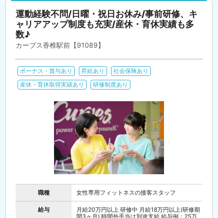
運動経験不問/日曜・祝日お休み/事前研修、キ
ャリアアップ制度も充実/産休・育休実績も多
数♪
カーブス香椎駅前【91089】
ボーナス・賞与あり
昇給あり
社会保険あり
産休・育休取得実績あり
研修制度あり
職種
女性専用フィットネスの接客スタッフ
給与
月給20万円以上 研修中 月給18万円以上(研修期
間3ヶ月) 時間外手当は別途支給 給与例：25万