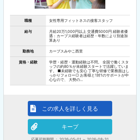
職種
女性専用フィットネスの接客スタッフ
給与
月給20万1,000円以上 交通費5000円 経験者優
遇：カーブス経験者は経歴・年数により別途加
算あり
勤務地
カーブスみやこ西里
資格・経験
学歴・経歴・運動経験は不問。 全国で働くスタ
ッフの約80％が未経験スタートで活躍していま
す。 ■未経験でも安心 丁寧な研修で業務面はし
っかりフォロー◎ お客様と1対1のサポートが中
心なので、 大勢の...
この求人を詳しく見る
キープ
応募可能期間 ： 2026-05-01 ～ 2026-08-31