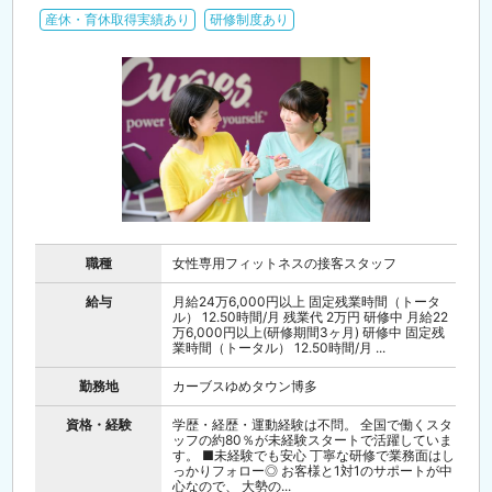
産休・育休取得実績あり
研修制度あり
職種
女性専用フィットネスの接客スタッフ
給与
月給24万6,000円以上 固定残業時間（トータ
ル） 12.50時間/月 残業代 2万円 研修中 月給22
万6,000円以上(研修期間3ヶ月) 研修中 固定残
業時間（トータル） 12.50時間/月 ...
勤務地
カーブスゆめタウン博多
資格・経験
学歴・経歴・運動経験は不問。 全国で働くスタ
ッフの約80％が未経験スタートで活躍していま
す。 ■未経験でも安心 丁寧な研修で業務面はし
っかりフォロー◎ お客様と1対1のサポートが中
心なので、 大勢の...