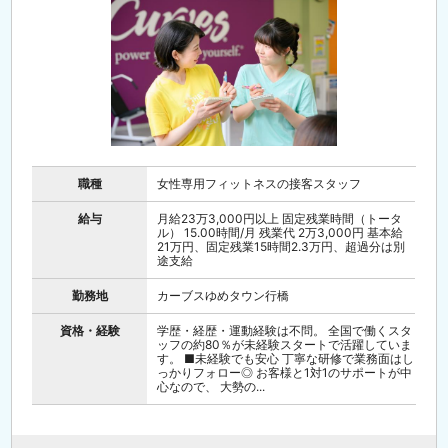
職種
女性専用フィットネスの接客スタッフ
給与
月給23万3,000円以上 固定残業時間（トータ
ル） 15.00時間/月 残業代 2万3,000円 基本給
21万円、固定残業15時間2.3万円、超過分は別
途支給
勤務地
カーブスゆめタウン行橋
資格・経験
学歴・経歴・運動経験は不問。 全国で働くスタ
ッフの約80％が未経験スタートで活躍していま
す。 ■未経験でも安心 丁寧な研修で業務面はし
っかりフォロー◎ お客様と1対1のサポートが中
心なので、 大勢の...