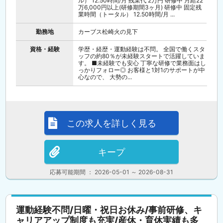
ル） 12.50時間/月 残業代 2万円 研修中 月給22
万6,000円以上(研修期間3ヶ月) 研修中 固定残
業時間（トータル） 12.50時間/月 ...
勤務地
カーブス松崎火の見下
資格・経験
学歴・経歴・運動経験は不問。 全国で働くスタ
ッフの約80％が未経験スタートで活躍していま
す。 ■未経験でも安心 丁寧な研修で業務面はし
っかりフォロー◎ お客様と1対1のサポートが中
心なので、 大勢の...
この求人を詳しく見る
キープ
応募可能期間 ： 2026-05-01 ～ 2026-08-31
運動経験不問/日曜・祝日お休み/事前研修、キ
ャリアアップ制度も充実/産休・育休実績も多