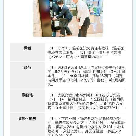
職種
［1］ サウナ、温浴施設の責任者候補 （温浴施
設経営者に限る） ［2］ 集金・集配事務業務
（パチンコ店内での両替機の釣...
給与
［1］ 月給39.5万円以上（固定時間外手当48時
間（9.2万円）含む） ※試用期間あり（3ヶ月 同
条件） ［2］ ☆全国社員 月給26万円 （固定
時間外手当18時間（2.8万円）含む） ※試用期間
3...
勤務地
［1］ 大阪府豊中市神州町1-16（あるごの湯）
［2］ ［A］福岡遠賀店 ☆全国社員 （福岡県
遠賀郡遠賀町大字尾崎1716-1） ［B] 福岡八女
店 ☆全国社員 （福岡県八女市室岡779-1） ...
資格・経験
［1］ ・学歴不問 ・温浴施設で勤務経験があ
り、勤務年数が長い方 ・入社に対し、身元保証
書 （保証人2名）を提出できる方 [2][3] ・未経
験者可 ・入社に対し、身元保証書 （保証人2
名）を提出でき...