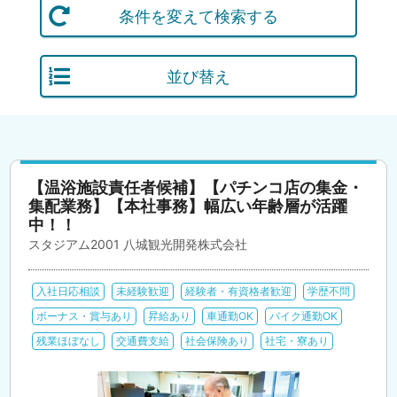
条件を変えて検索する
並び替え
【温浴施設責任者候補】【パチンコ店の集金・
集配業務】【本社事務】幅広い年齢層が活躍
中！！
スタジアム2001 八城観光開発株式会社
入社日応相談
未経験歓迎
経験者・有資格者歓迎
学歴不問
ボーナス・賞与あり
昇給あり
車通勤OK
バイク通勤OK
残業ほぼなし
交通費支給
社会保険あり
社宅・寮あり