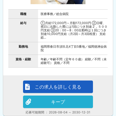
職種
医療事務／総合病院
給与
①月給172,000円～月額172,000円 ②日曜、
祝日に出勤した際には1回につき別途２，５００
円支給 ③20：00～8：00出勤時は１回につき
別途10,000円支給（月2回～月3回程度） 支給
総...
勤務地
福岡県春日市須玖北4丁目5番地／福岡徳洲会病
院
資格・経験
年齢／年齢不問（定年６０歳） 経験／不問（未
経験可） 資格／不問
この求人を詳しく見る
キープ
応募可能期間 ： 2026-08-04 ～ 2030-12-31