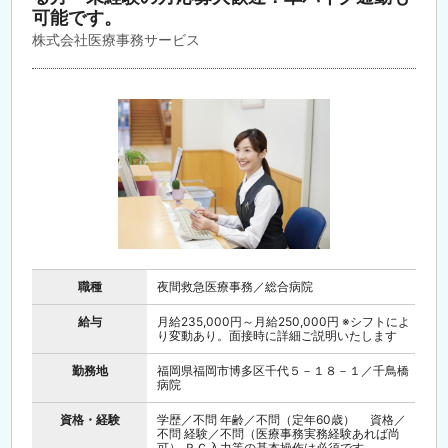
可能です。
株式会社医療事務サービス
職種
夜間救急医療事務／総合病院
給与
月給235,000円～月給250,000円 ※シフトによ
り変動あり。面接時に詳細ご説明いたします
勤務地
福岡県福岡市博多区千代５－１８－１／千鳥橋
病院
資格・経験
学歴／不問 年齢／不問（定年60歳） 資格／
不問 経験／不問（医療事務実務経験あれば尚
可） ＰＣ入力等の基本操作は必須です