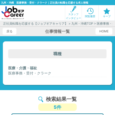
九州・沖縄 医療事務・受付・クラーク｜正社員の転職を応援する求人情報
スタッフ
閲覧履歴
キープ
インタビュー
正社員転職を応援する【ジョブギアキャリア】
>
九州・沖縄TOP
> 医療事務・
仕事情報一覧
戻る
HOME
職種
医療・介護・福祉
医療事務・受付・クラーク
検索結果一覧
5件