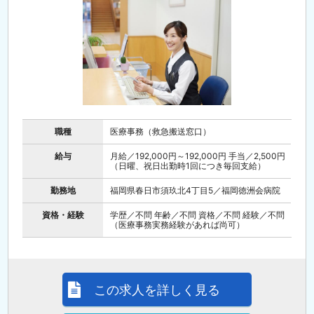
職種
医療事務（救急搬送窓口）
給与
月給／192,000円～192,000円 手当／2,500円
（日曜、祝日出勤時1回につき毎回支給）
勤務地
福岡県春日市須玖北4丁目5／福岡徳洲会病院
資格・経験
学歴／不問 年齢／不問 資格／不問 経験／不問
（医療事務実務経験があれば尚可）
この求人を詳しく見る