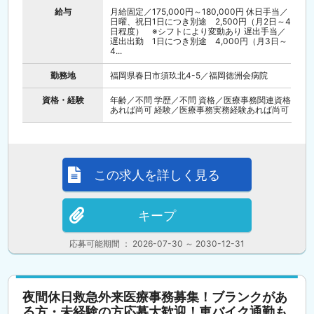
給与
月給固定／175,000円～180,000円 休日手当／
日曜、祝日1日につき別途 2,500円（月2日～4
日程度） ※シフトにより変動あり 遅出手当／
遅出出勤 1日につき別途 4,000円（月3日～
4...
勤務地
福岡県春日市須玖北4-5／福岡徳洲会病院
資格・経験
年齢／不問 学歴／不問 資格／医療事務関連資格
あれば尚可 経験／医療事務実務経験あれば尚可
この求人を詳しく見る
キープ
応募可能期間 ： 2026-07-30 ～ 2030-12-31
夜間休日救急外来医療事務募集！ブランクがあ
る方・未経験の方応募大歓迎！車バイク通勤も