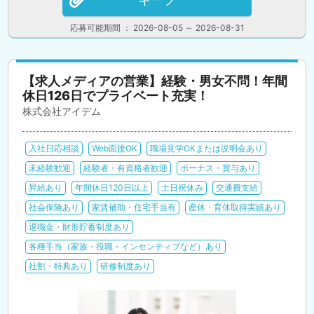
応募可能期間 ： 2026-08-05 ～ 2026-08-31
【求人メディアの営業】経験・男女不問！年間
休日126日でプライベート充実！
株式会社アイデム
入社日応相談
Web面接OK
職場見学OKまたは説明会あり
未経験歓迎
経験者・有資格者歓迎
ボーナス・賞与あり
昇給あり
年間休日120日以上
土日祝休み
交通費支給
社会保険あり
家賃補助・住宅手当有
産休・育休取得実績あり
退職金・財形貯蓄制度あり
各種手当（家族・役職・インセンティブなど）あり
社割・特典あり
研修制度あり