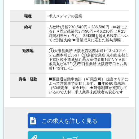
職種
求人メディアの営業
給与
入社時/月給230,540円～286,580円（年齢によ
る） ※固定残業代37,190円～46,230円（月25
時間相当分）含む 25時間を超える残業につい
ては別途支給 ★営業成果に応じた給与形態...
勤務地
①大阪営業所 大阪市西区西本町1-13-43アイ
デム西本町ビル6Ｆ ②京都営業所 京都府京都市
下京区綾小路通烏丸西入童侍者町167ＡＹＡ四
条烏丸ビル7F ③守口営業所 大阪府守口市八島
町1-12守口K...
資格・経験
■要普通自動車免許（AT限定可） 担当エリアに
よって営業車で活動します。 ■年齢60歳未満
（60歳定年、省令1号） ★研修制度が充実して
いるので人材・求人業界未経験者も安心です
この求人を詳しく見る
キープ