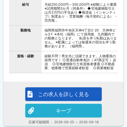
給与
月給250,000円～350,000円 ※経験により優遇
※試用期間3か月（同条件） ◆宅地建物取引士
は月3万円の手当あり ◆報奨金（インセンティ
ブ）制度あり ・営業報酬（毎月契約による） ・
完売報...
勤務地
福岡県福岡市中央区天神4丁目2-20 天神幸ビ
ル3Ｆ ※本社（福岡）にて採用後、九州圏内で
の勤務となります。 転居を伴う転勤はありま
せん。 ※配属によっては毎週末の宿泊を伴う勤
務があります。（福岡県...
資格・経験
経験不問！男女共に活躍できます。人物重視の
採用です！ ◇普通自動車免許（ AT限定可 ）必
須 ◇宅地建物取引士有資格者優遇 ◇不動産
業、他業種で営業経験者歓迎 ◇異業種歓迎
この求人を詳しく見る
キープ
応募可能期間 ： 2026-06-25 ～ 2026-09-16