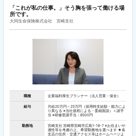
「これが私の仕事。」そう胸を張って働ける場
所です。
大同生命保険株式会社 宮崎支社
職種
企業福利厚生プランナー（法人営業・保全）
給与
月給20万円～25万円（採用時支給額・能力によ
り異なる ※当社規程による・委細面談）＋諸手
当 ※研修受講手当：8500円
勤務地
宮崎支社 宮崎県宮崎市広島1-18-7 ※お住まいや
適性等を考慮の上、希望勤務地を選べます ★各
支店の住所・交通アクセス等はホームページよ