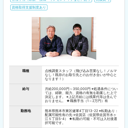
資格取得支援制度あり
職種
点検調査スタッフ（飛び込み営業なし！ノルマ
なし！既存のお取引先とのお付き合いが中心と
なります！）
給与
月給200,000円～350,000円 ※処遇条件につい
ては、経験、能力、資格の有無を勘案した上で
決定します。 ※上記月給には残業代等は含んで
おりません。 ★職務手当（1～2万円）有
勤務地
熊本県熊本市東区健軍4丁目13-22 ※転勤あり：
配属可能性有の先→佐賀店（佐賀県佐賀市水ヶ
江５丁目5-4） ★転勤の可能・不可は入社後選
択可能です。