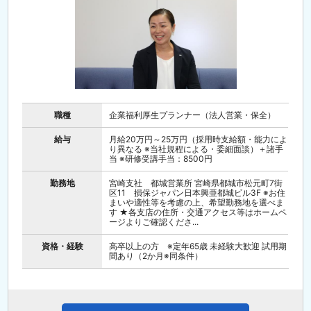
職種
企業福利厚生プランナー（法人営業・保全）
給与
月給20万円～25万円（採用時支給額・能力によ
り異なる ※当社規程による・委細面談）＋諸手
当 ※研修受講手当：8500円
勤務地
宮崎支社 都城営業所 宮崎県都城市松元町7街
区11 損保ジャパン日本興亜都城ビル3F ※お住
まいや適性等を考慮の上、希望勤務地を選べま
す ★各支店の住所・交通アクセス等はホームペ
ージよりご確認くださ...
資格・経験
高卒以上の方 ※定年65歳 未経験大歓迎 試用期
間あり（2か月※同条件）