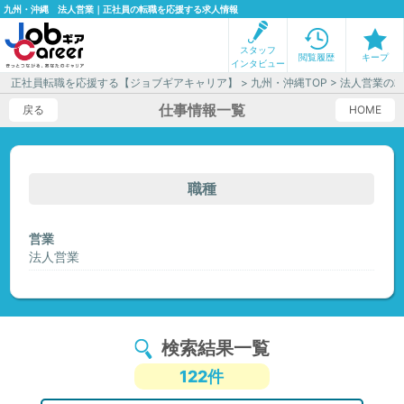
九州・沖縄 法人営業｜正社員の転職を応援する求人情報
スタッフ
閲覧履歴
キープ
インタビュー
正社員転職を応援する【ジョブギアキャリア】
>
九州・沖縄TOP
> 法人営業の
仕事情報一覧
戻る
HOME
職種
営業
法人営業
検索結果一覧
122件