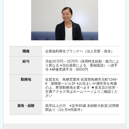
職種
企業福利厚生プランナー（法人営業・保全）
給与
月給20万円～25万円（採用時支給額・能力によ
り異なる ※当社規程による・委細面談）＋諸手
当 ※研修受講手当：8500円
勤務地
佐賀支社 鳥栖営業所 佐賀県鳥栖市元町1246-
6 保険第一ビル3F ※お住まいや適性等を考慮
の上、希望勤務地を選べます ★各支店の住所・
交通アクセス等はホームページよりご確認くだ
さい
資格・経験
高卒以上の方 ※定年65歳 未経験大歓迎 試用期
間あり（2か月※同条件）