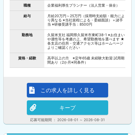
職種
企業福利厚生プランナー（法人営業・保全）
給与
月給20万円～25万円（採用時支給額・能力によ
り異なる ※当社規程による・委細面談）＋諸手
当 ※研修受講手当：8500円
勤務地
久留米支社 福岡県久留米市東町38-1 ※お住まい
や適性等を考慮の上、希望勤務地を選べます ★
各支店の住所・交通アクセス等はホームページ
よりご確認ください
資格・経験
高卒以上の方 ※定年65歳 未経験大歓迎 試用期
間あり（2か月※同条件）
この求人を詳しく見る
キープ
応募可能期間 ： 2026-08-01 ～ 2026-08-31