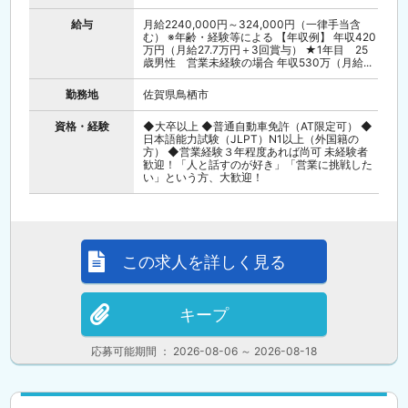
給与
月給2240,000円～324,000円（一律手当含
む） ※年齢・経験等による 【年収例】 年収420
万円（月給27.7万円＋3回賞与） ★1年目 25
歳男性 営業未経験の場合 年収530万（月給...
勤務地
佐賀県鳥栖市
資格・経験
◆大卒以上 ◆普通自動車免許（AT限定可） ◆
日本語能力試験（JLPT）N1以上（外国籍の
方） ◆営業経験３年程度あれば尚可 未経験者
歓迎！「人と話すのが好き」「営業に挑戦した
い」という方、大歓迎！
この求人を詳しく見る
キープ
応募可能期間 ： 2026-08-06 ～ 2026-08-18