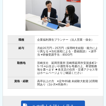
職種
企業福利厚生プランナー（法人営業・保全）
給与
月給20万円～25万円（採用時支給額・能力によ
り異なる ※当社規程による・委細面談）＋諸手
当 ※研修受講手当：8500円
勤務地
宮崎支社 延岡営業所 宮崎県延岡市安賀多町2-
5-15 ※お住まいや適性等を考慮の上、希望勤務
地を選べます ★各支店の住所・交通アクセス等
はホームページよりご確認ください
資格・経験
高卒以上の方 ※定年65歳 未経験大歓迎 試用期
間あり（2か月※同条件）