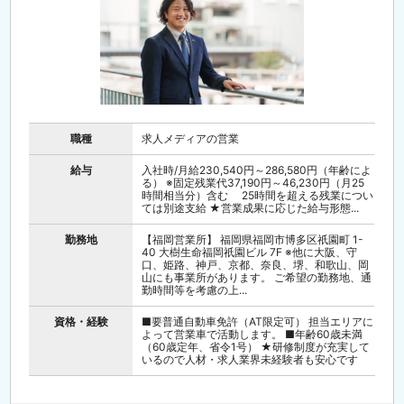
職種
求人メディアの営業
給与
入社時/月給230,540円～286,580円（年齢によ
る） ※固定残業代37,190円～46,230円（月25
時間相当分）含む 25時間を超える残業につい
ては別途支給 ★営業成果に応じた給与形態...
勤務地
【福岡営業所】 福岡県福岡市博多区祇園町 1-
40 大樹生命福岡祇園ビル 7F ※他に大阪、守
口、姫路、神戸、京都、奈良、堺、和歌山、岡
山にも事業所があります。 ご希望の勤務地、通
勤時間等を考慮の上...
資格・経験
■要普通自動車免許（AT限定可） 担当エリアに
よって営業車で活動します。 ■年齢60歳未満
（60歳定年、省令1号） ★研修制度が充実して
いるので人材・求人業界未経験者も安心です