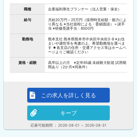
職種
企業福利厚生プランナー（法人営業・保全）
給与
月給20万円～25万円（採用時支給額・能力によ
り異なる ※当社規程による・委細面談）＋諸手
当 ※研修受講手当：8500円
勤務地
熊本支社 熊本県熊本市中央区中央街3-8 ※お住
まいや適性等を考慮の上、希望勤務地を選べま
す ★各支店の住所・交通アクセス等はホームペ
ージよりご確認ください
資格・経験
高卒以上の方 ※定年65歳 未経験大歓迎 試用期
間あり（2か月※同条件）
この求人を詳しく見る
キープ
応募可能期間 ： 2026-08-01 ～ 2026-08-31