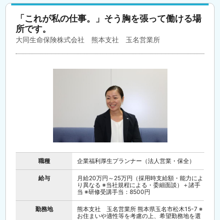
「これが私の仕事。」そう胸を張って働ける場
所です。
大同生命保険株式会社 熊本支社 玉名営業所
職種
企業福利厚生プランナー（法人営業・保全）
給与
月給20万円～25万円（採用時支給額・能力によ
り異なる ※当社規程による・委細面談）＋諸手
当 ※研修受講手当：8500円
勤務地
熊本支社 玉名営業所 熊本県玉名市松木15-7 ※
お住まいや適性等を考慮の上、希望勤務地を選