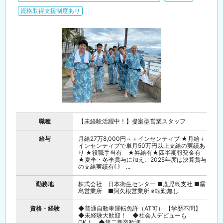
資格取得支援制度あり
職種
【未経験活躍中！】提案型営業スタッフ
給与
月給27万8,000円～＋インセンティブ ★月給＋
インセンティブで単月50万円以上支給の実績あ
り ★役職手当有 ★昇給有★四半期報奨金有
★夏季・冬季賞与に加え、2025年度は決算賞与
の支給実績有◎ ...
勤務地
株式会社 日本衛生センター ■鹿児島支社 ■霧
島営業所 ■阿久根営業所 ※転勤無し
資格・経験
◆普通自動車運転免許（AT可） 【学歴不問】
◆未経験大歓迎！ ◆社会人デビューも
OK！ ◆第二新卒歓迎