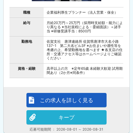
職種
企業福利厚生プランナー（法人営業・保全）
給与
月給20万円～25万円（採用時支給額・能力によ
り異なる ※当社規程による・委細面談）＋諸手
当 ※研修受講手当：8500円
勤務地
佐賀支社 唐津連絡所 佐賀県唐津市大名小路
137-1 第二大名ビル3F ※お住まいや適性等を
考慮の上、希望勤務地を選べます ★各支店の住
所・交通アクセス等はホームページよりご確認
ください
資格・経験
高卒以上の方 ※定年65歳 未経験大歓迎 試用期
間あり（2か月※同条件）
この求人を詳しく見る
キープ
応募可能期間 ： 2026-08-01 ～ 2026-08-31