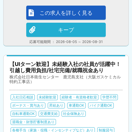
この求人を詳しく見る
キープ
応募可能期間 ： 2026-08-05 ～ 2026-08-31
【UIターン歓迎】未経験入社の社員が活躍中！
引越し費用負担/社宅完備/就職祝金あり
株式会社日本衛生センター 鹿児島支社（大阪ガスケミカル
特約工事店）
入社日応相談
未経験歓迎
経験者・有資格者歓迎
学歴不問
ボーナス・賞与あり
昇給あり
車通勤OK
バイク通勤OK
自転車通勤OK
交通費支給
社会保険あり
退職金・財形貯蓄制度あり
各種手当（家族・役職・インセンティブなど）あり
制服貸与