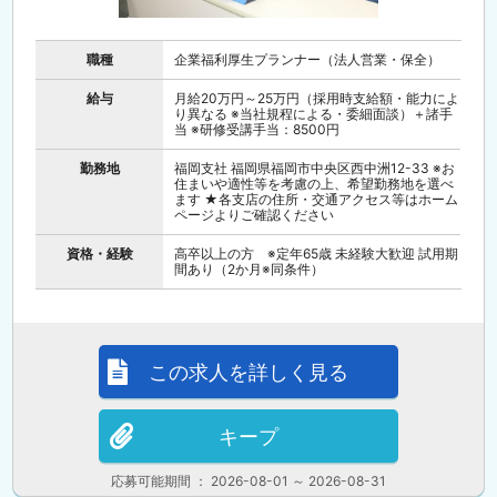
職種
企業福利厚生プランナー（法人営業・保全）
給与
月給20万円～25万円（採用時支給額・能力によ
り異なる ※当社規程による・委細面談）＋諸手
当 ※研修受講手当：8500円
勤務地
福岡支社 福岡県福岡市中央区西中洲12-33 ※お
住まいや適性等を考慮の上、希望勤務地を選べ
ます ★各支店の住所・交通アクセス等はホーム
ページよりご確認ください
資格・経験
高卒以上の方 ※定年65歳 未経験大歓迎 試用期
間あり（2か月※同条件）
この求人を詳しく見る
キープ
応募可能期間 ： 2026-08-01 ～ 2026-08-31