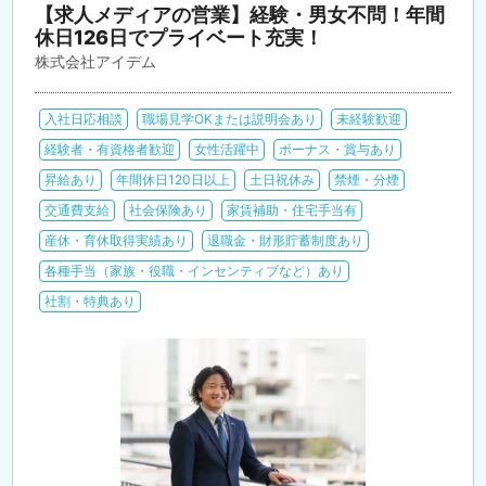
【求人メディアの営業】経験・男女不問！年間
休日126日でプライベート充実！
株式会社アイデム
入社日応相談
職場見学OKまたは説明会あり
未経験歓迎
経験者・有資格者歓迎
女性活躍中
ボーナス・賞与あり
昇給あり
年間休日120日以上
土日祝休み
禁煙・分煙
交通費支給
社会保険あり
家賃補助・住宅手当有
産休・育休取得実績あり
退職金・財形貯蓄制度あり
各種手当（家族・役職・インセンティブなど）あり
社割・特典あり