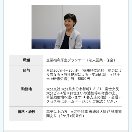
職種
企業福利厚生プランナー（法人営業・保全）
給与
月給20万円～25万円（採用時支給額・能力によ
り異なる ※当社規程による・委細面談）＋諸手
当 ※研修受講手当：8500円
勤務地
大分支社 大分県大分市都町1-3-31 富士火災
大分ビル4階 ※お住まいや適性等を考慮の上、
希望勤務地を選べます ★各支店の住所・交通ア
クセス等はホームページよりご確認ください
資格・経験
高卒以上の方 ※定年65歳 未経験大歓迎 試用期
間あり（2か月※同条件）