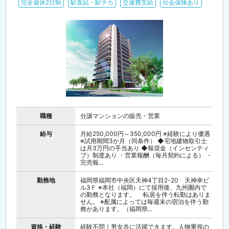
完全週休2日制
駅直結・駅チカ
交通費支給
社会保険あり
職種
分譲マンションの販売・営業
給与
月給250,000円～350,000円 ※経験により優遇
※試用期間3か月（同条件） ◆宅地建物取引士
は月3万円の手当あり ◆報奨金（インセンティ
ブ）制度あり ・営業報酬（毎月契約による） ・
完売報...
勤務地
福岡県福岡市中央区天神4丁目2-20 天神幸ビ
ル3Ｆ ※本社（福岡）にて採用後、九州圏内で
の勤務となります。 転居を伴う転勤はありま
せん。 ※配属によっては毎週末の宿泊を伴う勤
務があります。（福岡県...
資格・経験
経験不問！男女共に活躍できます。人物重視の