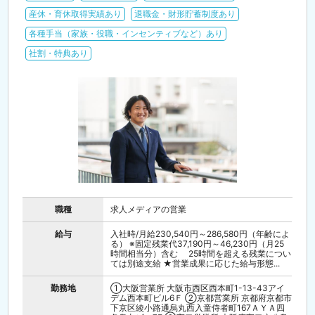
産休・育休取得実績あり
退職金・財形貯蓄制度あり
各種手当（家族・役職・インセンティブなど）あり
社割・特典あり
職種
求人メディアの営業
給与
入社時/月給230,540円～286,580円（年齢によ
る） ※固定残業代37,190円～46,230円（月25
時間相当分）含む 25時間を超える残業につい
ては別途支給 ★営業成果に応じた給与形態...
勤務地
①大阪営業所 大阪市西区西本町1-13-43アイ
デム西本町ビル6Ｆ ②京都営業所 京都府京都市
下京区綾小路通烏丸西入童侍者町167ＡＹＡ四