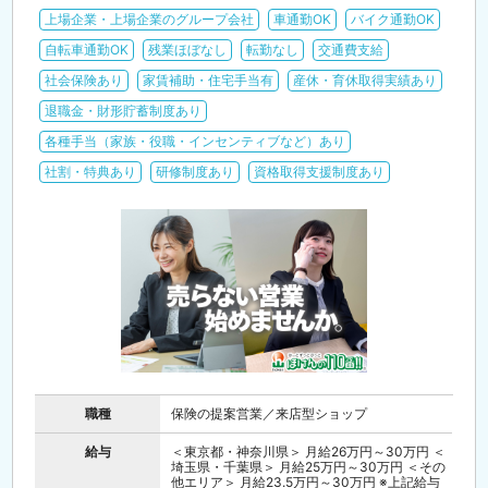
上場企業・上場企業のグループ会社
車通勤OK
バイク通勤OK
自転車通勤OK
残業ほぼなし
転勤なし
交通費支給
社会保険あり
家賃補助・住宅手当有
産休・育休取得実績あり
退職金・財形貯蓄制度あり
各種手当（家族・役職・インセンティブなど）あり
社割・特典あり
研修制度あり
資格取得支援制度あり
職種
保険の提案営業／来店型ショップ
給与
＜東京都・神奈川県＞ 月給26万円～30万円 ＜
埼玉県・千葉県＞ 月給25万円～30万円 ＜その
他エリア＞ 月給23.5万円～30万円 ※上記給与