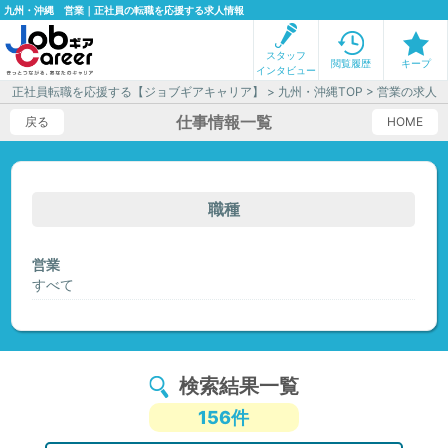
九州・沖縄 営業｜正社員の転職を応援する求人情報
スタッフ
閲覧履歴
キープ
インタビュー
正社員転職を応援する【ジョブギアキャリア】
>
九州・沖縄TOP
> 営業の求人
仕事情報一覧
戻る
HOME
職種
営業
すべて
検索結果一覧
156件