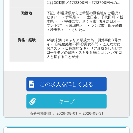
には30時間／4万2300円～5万3700円分の...
勤務地
下記、都道府県からご希望の勤務地をご選択く
ださい！ ＜群馬県＞ ・太田市、千代田町 ＜栃
木県＞ ・宇都宮市、さくら市（8月21日オー
プン予定） ＜茨城県＞ ・つくば市、龍ヶ崎市
＜埼玉県＞ ・さいた...
資格・経験
45歳未満（キャリア形成の為・例外事由3号の
イ） ◎職務経験不問 ◎男女不問 ＜こんな方に
おススメ＞ □長期的なキャリア形成をしたい方
□一生モノの資格・スキルを身につけたい方 □
人と接することが好...
この求人を詳しく見る
キープ
応募可能期間 ： 2026-08-01 ～ 2026-08-31