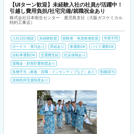
【UIターン歓迎】未経験入社の社員が活躍中！
引越し費用負担/社宅完備/就職祝金あり
株式会社日本衛生センター 鹿児島支社（大阪ガスケミカル
特約工事店）
入社日応相談
未経験歓迎
経験者・有資格者歓迎
学歴不問
ボーナス・賞与あり
昇給あり
車通勤OK
バイク通勤OK
自転車通勤OK
交通費支給
社会保険あり
退職金・財形貯蓄制度あり
各種手当（家族・役職・インセンティブなど）あり
制服貸与
資格取得支援制度あり