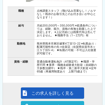
職種
点検調査スタッフ（飛び込み営業なし！ノルマ
なし！既存のお取引先とのお付き合いが中心と
なります！）
給与
月給200,000円～350,000円 ※処遇条件につい
ては、経験、能力、資格の有無を勘案した上で
決定します。 ※上記月給には残業代等は含んで
おりません。 ★職務手当（1～2万円）有
勤務地
熊本県熊本市東区健軍4丁目13-22 ※転勤あり：
配属可能性有の先→佐賀店（佐賀県佐賀市水ヶ
江５丁目5-4） ★転勤の可能・不可は入社後選
択可能です。
資格・経験
普通自動車運転免許（AT限定可） ★職歴・学
歴不問 ★業界・職種未経験者大歓迎（未経験の
方多数活躍中） ★既卒・第二新卒大歓迎 ※定年
65歳（再雇用制度あり 上限75歳まで）
この求人を詳しく見る