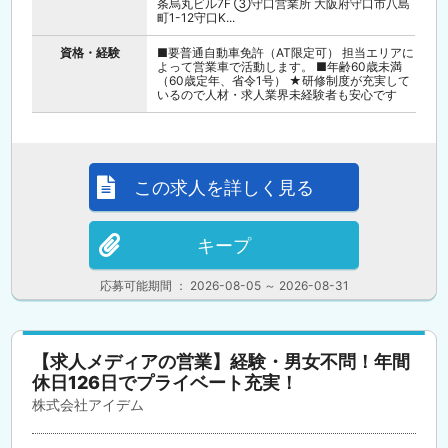
条烏丸ビル7F ③守口営業所 大阪府守口市八島
町1-12守口K...
資格・経験
■要普通自動車免許（AT限定可） 担当エリアに
よって営業車で活動します。 ■年齢60歳未満
（60歳定年、省令1号） ★研修制度が充実して
いるので人材・求人業界未経験者も安心です
この求人を詳しく見る
キープ
応募可能期間 ： 2026-08-05 ～ 2026-08-31
【求人メディアの営業】経験・男女不問！年間
休日126日でプライベート充実！
株式会社アイデム