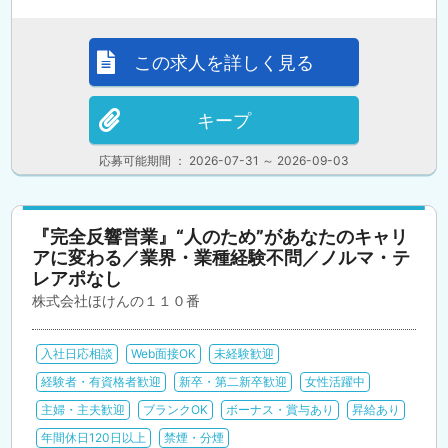
この求人を詳しく見る
キープ
応募可能期間 ： 2026-07-31 ～ 2026-09-03
『完全反響営業』“人のため”があなたのキャリ
アに変わる／業界・業種経験不問／ノルマ・テ
レアポなし
株式会社ほけんの１１０番
入社日応相談
Web面接OK
未経験歓迎
経験者・有資格者歓迎
新卒・第二新卒歓迎
女性活躍中
主婦・主夫歓迎
ブランクOK
ボーナス・賞与あり
昇給あり
年間休日120日以上
禁煙・分煙