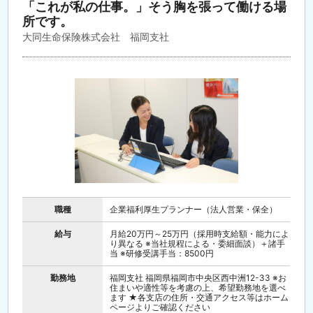
「これが私の仕事。」そう胸を張って働ける場
所です。
大同生命保険株式会社 福岡支社
職種
企業福利厚生プランナー（法人営業・保全）
給与
月給20万円～25万円（採用時支給額・能力によ
り異なる ※当社規程による・委細面談）＋諸手
当 ※研修受講手当：8500円
勤務地
福岡支社 福岡県福岡市中央区西中洲12-33 ※お
住まいや適性等を考慮の上、希望勤務地を選べ
ます ★各支店の住所・交通アクセス等はホーム
ページよりご確認ください