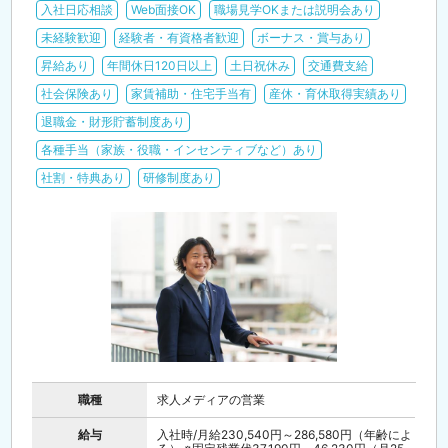
入社日応相談
Web面接OK
職場見学OKまたは説明会あり
未経験歓迎
経験者・有資格者歓迎
ボーナス・賞与あり
昇給あり
年間休日120日以上
土日祝休み
交通費支給
社会保険あり
家賃補助・住宅手当有
産休・育休取得実績あり
退職金・財形貯蓄制度あり
各種手当（家族・役職・インセンティブなど）あり
社割・特典あり
研修制度あり
職種
求人メディアの営業
給与
入社時/月給230,540円～286,580円（年齢によ