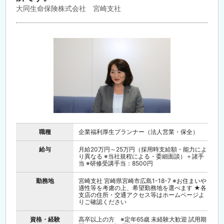
大同生命保険株式会社 宮崎支社
職種
企業福利厚生プランナー（法人営業・保全）
給与
月給20万円～25万円（採用時支給額・能力によ
り異なる ※当社規程による・委細面談）＋諸手
当 ※研修受講手当：8500円
勤務地
宮崎支社 宮崎県宮崎市広島1-18-7 ※お住まいや
適性等を考慮の上、希望勤務地を選べます ★各
支店の住所・交通アクセス等はホームページよ
りご確認ください
資格・経験
高卒以上の方 ※定年65歳 未経験大歓迎 試用期