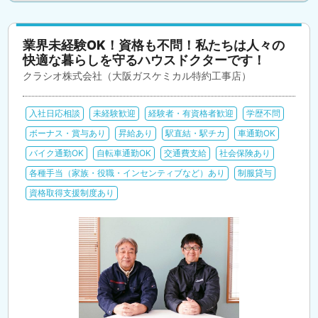
業界未経験OK！資格も不問！私たちは人々の
快適な暮らしを守るハウスドクターです！
クラシオ株式会社（大阪ガスケミカル特約工事店）
入社日応相談
未経験歓迎
経験者・有資格者歓迎
学歴不問
ボーナス・賞与あり
昇給あり
駅直結・駅チカ
車通勤OK
バイク通勤OK
自転車通勤OK
交通費支給
社会保険あり
各種手当（家族・役職・インセンティブなど）あり
制服貸与
資格取得支援制度あり