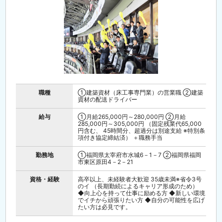
職種
①建築資材（床工事専門業）の営業職 ②建築
資材の配送ドライバー
給与
①月給265,000円～280,000円 ②月給
285,000円～305,000円 （固定残業代65,000
円含む、 45時間分、超過分は別途支給 ※特別条
項付き協定締結済） ＋職務手当
勤務地
①福岡県太宰府市水城6－1－7 ②福岡県福岡
市東区原田4－2－21
資格・経験
高卒以上、未経験者大歓迎 35歳未満※省令3号
のイ （長期勤続によるキャリア形成のため）
◆向上心を持って仕事に励める方 ◆新しい環境
でイチから頑張りたい方 ◆自分の可能性を広げ
たい方は必見です。