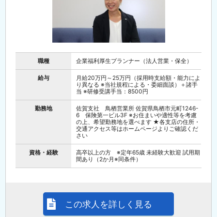
職種
企業福利厚生プランナー（法人営業・保全）
給与
月給20万円～25万円（採用時支給額・能力によ
り異なる ※当社規程による・委細面談）＋諸手
当 ※研修受講手当：8500円
勤務地
佐賀支社 鳥栖営業所 佐賀県鳥栖市元町1246-
6 保険第一ビル3F ※お住まいや適性等を考慮
の上、希望勤務地を選べます ★各支店の住所・
交通アクセス等はホームページよりご確認くだ
さい
資格・経験
高卒以上の方 ※定年65歳 未経験大歓迎 試用期
間あり（2か月※同条件）
この求人を詳しく見る