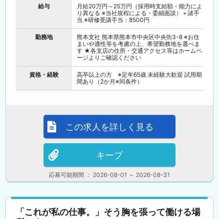
給与
月給20万円～25万円（採用時支給額・能力によ
り異なる ※当社規程による・委細面談）＋諸手
当 ※研修受講手当：8500円
勤務地
熊本支社 熊本県熊本市中央区中央街3-8 ※お住
まいや適性等を考慮の上、希望勤務地を選べま
す ★各支店の住所・交通アクセス等はホームペ
ージよりご確認ください
資格・経験
高卒以上の方 ※定年65歳 未経験大歓迎 試用期
間あり（2か月※同条件）
この求人を詳しく見る
キープ
応募可能期間 ： 2026-08-01 ～ 2026-08-31
「これが私の仕事。」そう胸を張って働ける場