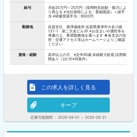
給与
月給20万円～25万円（採用時支給額・能力によ
り異なる ※当社規程による・委細面談）＋諸手
当 ※研修受講手当：8500円
勤務地
佐賀支社 唐津連絡所 佐賀県唐津市大名小路
137-1 第二大名ビル3F ※お住まいや適性等を
考慮の上、希望勤務地を選べます ★各支店の住
所・交通アクセス等はホームページよりご確認
ください
資格・経験
高卒以上の方 ※定年65歳 未経験大歓迎 試用期
間あり（2か月※同条件）
この求人を詳しく見る
キープ
応募可能期間 ： 2026-08-01 ～ 2026-08-31