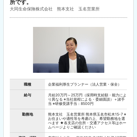
所です。
大同生命保険株式会社 熊本支社 玉名営業所
職種
企業福利厚生プランナー（法人営業・保全）
給与
月給20万円～25万円（採用時支給額・能力によ
り異なる ※当社規程による・委細面談）＋諸手
当 ※研修受講手当：8500円
勤務地
熊本支社 玉名営業所 熊本県玉名市松木15-7 ※
お住まいや適性等を考慮の上、希望勤務地を選
べます ★各支店の住所・交通アクセス等はホー
ムページよりご確認ください