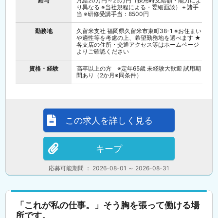
給与
月給20万円～25万円（採用時支給額・能力によ
り異なる ※当社規程による・委細面談）＋諸手
当 ※研修受講手当：8500円
勤務地
久留米支社 福岡県久留米市東町38-1 ※お住まい
や適性等を考慮の上、希望勤務地を選べます ★
各支店の住所・交通アクセス等はホームページ
よりご確認ください
資格・経験
高卒以上の方 ※定年65歳 未経験大歓迎 試用期
間あり（2か月※同条件）
この求人を詳しく見る
キープ
応募可能期間 ： 2026-08-01 ～ 2026-08-31
「これが私の仕事。」そう胸を張って働ける場
所です。