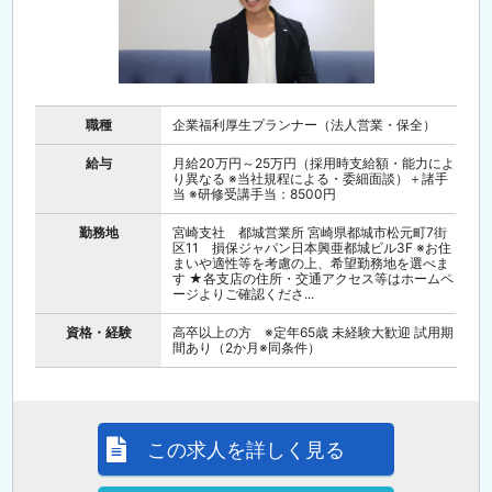
職種
企業福利厚生プランナー（法人営業・保全）
給与
月給20万円～25万円（採用時支給額・能力によ
り異なる ※当社規程による・委細面談）＋諸手
当 ※研修受講手当：8500円
勤務地
宮崎支社 都城営業所 宮崎県都城市松元町7街
区11 損保ジャパン日本興亜都城ビル3F ※お住
まいや適性等を考慮の上、希望勤務地を選べま
す ★各支店の住所・交通アクセス等はホームペ
ージよりご確認くださ...
資格・経験
高卒以上の方 ※定年65歳 未経験大歓迎 試用期
間あり（2か月※同条件）
この求人を詳しく見る