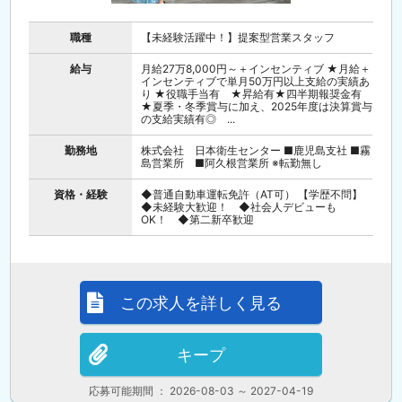
職種
【未経験活躍中！】提案型営業スタッフ
給与
月給27万8,000円～＋インセンティブ ★月給＋
インセンティブで単月50万円以上支給の実績あ
り ★役職手当有 ★昇給有★四半期報奨金有
★夏季・冬季賞与に加え、2025年度は決算賞与
の支給実績有◎ ...
勤務地
株式会社 日本衛生センター ■鹿児島支社 ■霧
島営業所 ■阿久根営業所 ※転勤無し
資格・経験
◆普通自動車運転免許（AT可） 【学歴不問】
◆未経験大歓迎！ ◆社会人デビューも
OK！ ◆第二新卒歓迎
この求人を詳しく見る
キープ
応募可能期間 ： 2026-08-03 ～ 2027-04-19