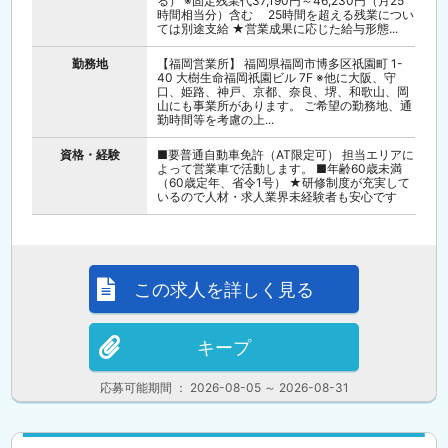
る） ※固定残業代37,190円～46,230円（月25
時間相当分）含む 25時間を超える残業につい
ては別途支給 ★営業成果に応じた給与形態...
勤務地
【福岡営業所】 福岡県福岡市博多区祇園町 1-
40 大樹生命福岡祇園ビル 7F ※他に大阪、守
口、姫路、神戸、京都、奈良、堺、和歌山、岡
山にも事業所があります。 ご希望の勤務地、通
勤時間等を考慮の上...
資格・経験
■要普通自動車免許（AT限定可） 担当エリアに
よって営業車で活動します。 ■年齢60歳未満
（60歳定年、省令1号） ★研修制度が充実して
いるので人材・求人業界未経験者も安心です
この求人を詳しく見る
キープ
応募可能期間 ： 2026-08-05 ～ 2026-08-31