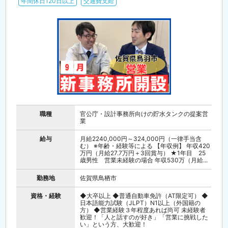
年間休日120日以上
交通費支給
職種
官公庁・設計事務所向けの貯水タンクの提案営
業
給与
月給2240,000円～324,000円（一律手当含
む） ※年齢・経験等による 【年収例】 年収420
万円（月給27.7万円＋3回賞与） ★1年目 25
歳男性 営業未経験の場合 年収530万（月給...
勤務地
佐賀県鳥栖市
資格・経験
◆大卒以上 ◆普通自動車免許（AT限定可） ◆
日本語能力試験（JLPT）N1以上（外国籍の
方） ◆営業経験３年程度あれば尚可 未経験者
歓迎！「人と話すのが好き」「営業に挑戦した
い」という方、大歓迎！