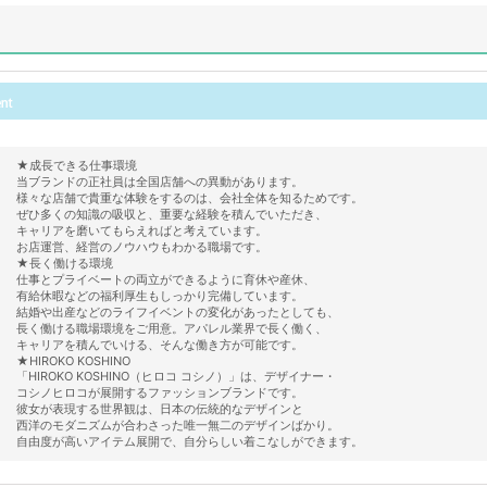
★成長できる仕事環境
当ブランドの正社員は全国店舗への異動があります。
様々な店舗で貴重な体験をするのは、会社全体を知るためです。
ぜひ多くの知識の吸収と、重要な経験を積んでいただき、
キャリアを磨いてもらえればと考えています。
お店運営、経営のノウハウもわかる職場です。
★長く働ける環境
仕事とプライベートの両立ができるように育休や産休、
有給休暇などの福利厚生もしっかり完備しています。
結婚や出産などのライフイベントの変化があったとしても、
長く働ける職場環境をご用意。アパレル業界で長く働く、
キャリアを積んでいける、そんな働き方が可能です。
★HIROKO KOSHINO
「HIROKO KOSHINO（ヒロコ コシノ）」は、デザイナー・
コシノヒロコが展開するファッションブランドです。
彼女が表現する世界観は、日本の伝統的なデザインと
西洋のモダニズムが合わさった唯一無二のデザインばかり。
自由度が高いアイテム展開で、自分らしい着こなしができます。