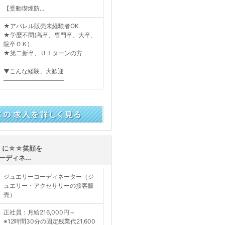
【受動喫煙防...
★アパレル販売未経験者OK
★学歴不問(高卒、専門卒、大卒、
院卒ＯＫ)
★第二新卒、ＵＩターンの方
▼こんな経験、大歓迎
――――――――――
く見る
」に☆☆笑顔を
ディネ...
ジュエリーコーディネーター（ジ
ュエリー・アクセサリーの接客販
売）
正社員：月給216,000円～
※12時間30分の固定残業代21,600