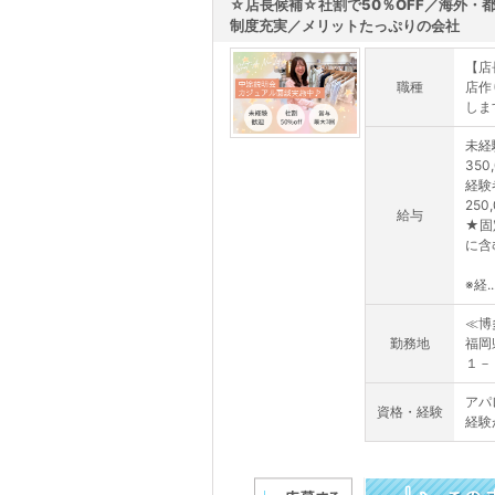
☆店長候補☆社割で50％OFF／海外・
制度充実／メリットたっぷりの会社
【店
職種
店作
しま
未経
350
経験
250
給与
★固
に含
※経..
≪博
勤務地
福岡
１－
アパ
資格・経験
経験