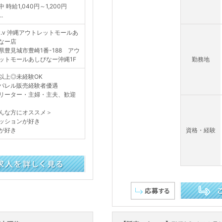
 時給1,040円～1,200円
.
.v.v 沖縄アウトレットモールあ
なー店
県豊見城市豊崎1番-188 アウ
ットモールあしびなー沖縄1F
勤務地
以上◎未経験OK
パレル販売経験者優遇
リーター・主婦・主夫、歓迎
んな方にオススメ＞
ッションが好き
が好き
資格・経験
この求人を詳し