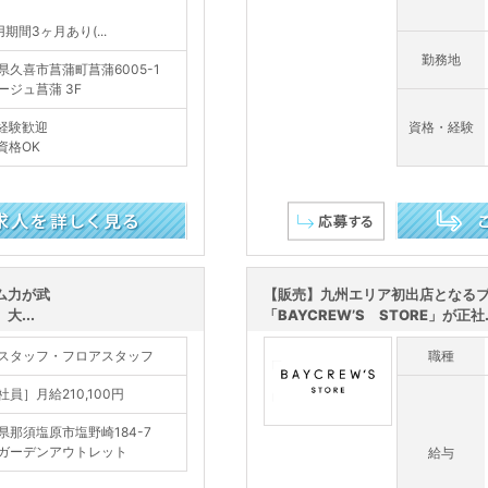
期間3ヶ月あり(...
勤務地
県久喜市菖蒲町菖蒲6005-1
ージュ菖蒲 3F
経験歓迎
資格・経験
資格OK
この求人を詳し
ム力が武
【販売】九州エリア初出店となる
...
「BAYCREW’S STORE」が正社..
スタッフ・フロアスタッフ
職種
社員］月給210,100円
県那須塩原市塩野崎184-7
ガーデンアウトレット
給与