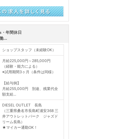
く見る
休み・年間休日
...
ショップスタッフ（未経験OK）
月給225,000円～285,000円
（経験・能力による）
※試用期間3ヶ月（条件は同様）
【給与例】
月給255,000円 別途、残業代全
額支給...
DIESEL OUTLET 長島
（三重県桑名市長島町浦安368 三
井アウトレットパーク ジャズド
リーム長島）
★マイカー通勤OK！