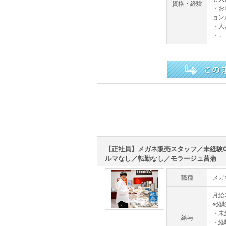
資格・経験
・お
ョン
・人
・...
この求人を詳しく見る
【正社員】メガネ販売スタッフ／未経験
ルマなし／転勤なし／モラージュ菖蒲
職種
メガ
月給2
※経
・未
給与
・経