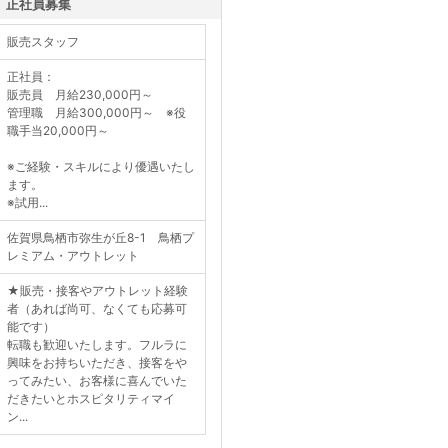
）正社員募集
販売スタッフ
正社員：
販売員 月給230,000円～
管理職 月給300,000円～ ※役
職手当20,000円～
※ご経験・スキルにより優遇いたし
ます。
※試用...
佐賀県鳥栖市弥生が丘8-1 鳥栖プ
レミアム・アウトレット
★販売・接客やアウトレット経験
者（あれば尚可、なくても応募可
能です）
転職も歓迎いたします。フルラに
興味をお持ちいただき、接客をや
ってみたい、お客様に喜んでいた
だきたいとホスピタリティマイ
ン...