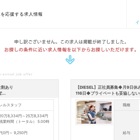
職を応援する求人情報
イ
申し訳ございません。この求人は掲載が終了しました。
お探しの条件に近い求人情報を以下からお探しいただけます。
社割あり
【DIESEL】正社員募集◆月9日
..
116日◆プライベートも妥協しない働
レルスタッフ
職種
0万8,334円～25万8,334円
残業時間（トータル） 5.00時
月
0円～ 9,250円
給与