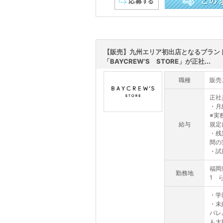
この求人を詳しく見る
【販売】九州エリア初出店となるブラン
「BAYCREW’S STORE」が正社...
職種
販売
正社
・月
※実
給与
規定
・残
間の
・試
福岡
勤務地
1 
・学
・未
パレ
も大