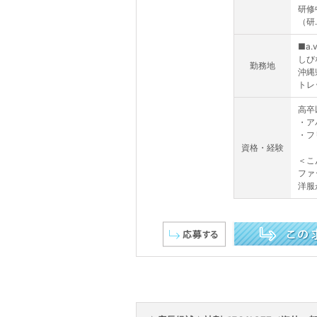
研修中
（研..
■a
しび
勤務地
沖縄
トレ
高卒
・ア
・フ
資格・経験
＜こ
ファ
洋服
この求人を詳しく見る