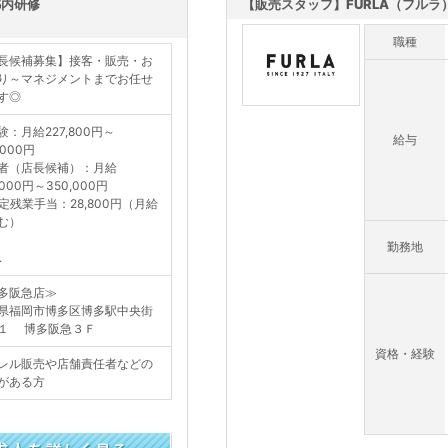
都内研修
【販売スタッフ】FURLA（フルラ
職種
長候補募集】接客・販売・お
り～マネジメントまでお任せ
す◎
験：月給227,800円～
給与
,000円
者（店長候補）：月給
,000円～350,000円
定残業手当：28,800円（月給
む）
勤務地
.
多阪急店≫
県福岡市博多区博多駅中央街
１ 博多阪急３Ｆ
資格・経験
レル販売や店舗責任者などの
がある方