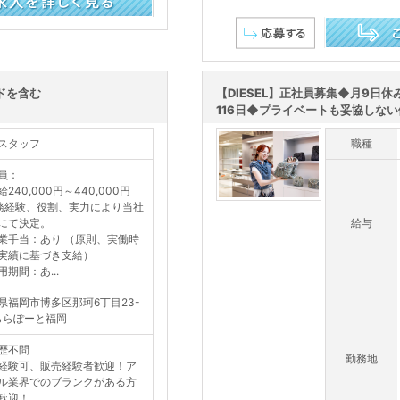
この求人を詳し
ドを含む
【DIESEL】正社員募集◆月9日
116日◆プライベートも妥協しない働
スタッフ
職種
員：
給240,000円～440,000円
務経験、役割、実力により当社
にて決定。
給与
業手当：あり （原則、実働時
実績に基づき支給）
用期間：あ...
県福岡市博多区那珂6丁目23-
ららぽーと福岡
歴不問
勤務地
経験可、販売経験者歓迎！ア
ル業界でのブランクがある方
歓迎！