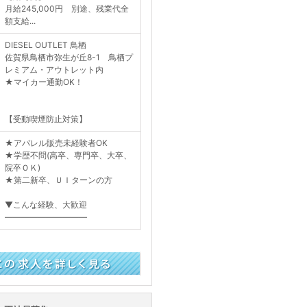
月給245,000円 別途、残業代全
額支給...
DIESEL OUTLET 鳥栖
佐賀県鳥栖市弥生が丘8-1 鳥栖プ
レミアム・アウトレット内
★マイカー通勤OK！
【受動喫煙防止対策】
★アパレル販売未経験者OK
★学歴不問(高卒、専門卒、大卒、
院卒ＯＫ)
★第二新卒、ＵＩターンの方
▼こんな経験、大歓迎
――――――――――
く見る