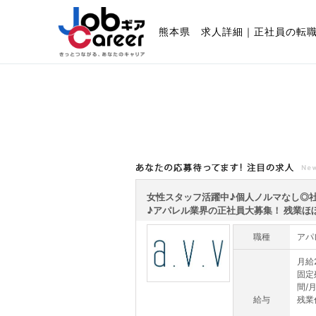
熊本県 求人詳細｜正社員の転
あなたの応募待ってます!注目の求人
女性スタッフ活躍中♪個人ノルマなし◎
♪アパレル業界の正社員大募集！ 残業ほぼ.
職種
アパ
月給2
固定
間/
給与
残業代