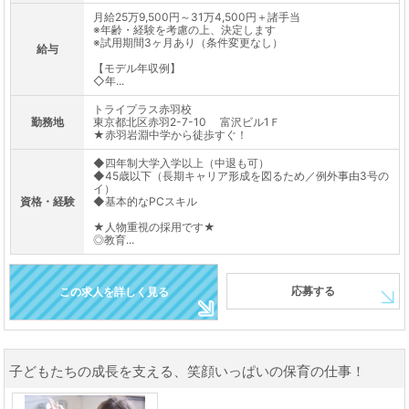
月給25万9,500円～31万4,500円＋諸手当
※年齢・経験を考慮の上、決定します
※試用期間3ヶ月あり（条件変更なし）
給与
【モデル年収例】
◇年...
トライプラス赤羽校
勤務地
東京都北区赤羽2-7-10 富沢ビル1Ｆ
★赤羽岩淵中学から徒歩すぐ！
◆四年制大学入学以上（中退も可）
◆45歳以下（長期キャリア形成を図るため／例外事由3号の
イ）
資格・経験
◆基本的なPCスキル
★人物重視の採用です★
◎教育...
応募する
この求人を詳しく見る
子どもたちの成長を支える、笑顔いっぱいの保育の仕事！