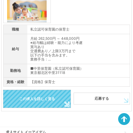
職種
私立認可保育園の保育士
月給 262,500円 ～ 448,000円
※給与幅は経験・能力により考慮
賞与あり
給与
交通費あり／上限3万円まで
以下の手当を含みます。
業務手当：...
■中里保育園（私立認可保育園）
勤務地
東京都北区中里31118
資格・経験
【資格】保育士
応募する
この求人を詳しく見る
求人サイト イーアイデム