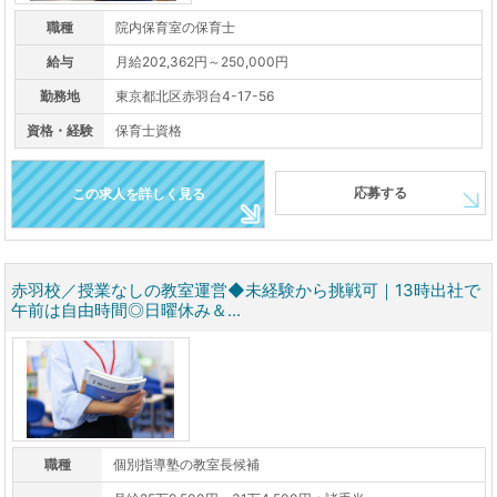
職種
院内保育室の保育士
給与
月給202,362円～250,000円
勤務地
東京都北区赤羽台4-17-56
資格・経験
保育士資格
応募する
この求人を詳しく見る
赤羽校／授業なしの教室運営◆未経験から挑戦可｜13時出社で
午前は自由時間◎日曜休み＆...
職種
個別指導塾の教室長候補