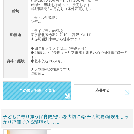
月給25万9,500円～31万4,500円＋諸手当
※年齢・経験を考慮の上、決定します
※試用期間3ヶ月あり（条件変更なし）
給与
【モデル年収例】
◇年...
トライプラス赤羽校
勤務地
東京都北区赤羽2-7-10 富沢ビル1Ｆ
★赤羽岩淵中学から徒歩すぐ！
◆四年制大学入学以上（中退も可）
◆45歳以下（長期キャリア形成を図るため／例外事由3号の
イ）
資格・経験
◆基本的なPCスキル
★人物重視の採用です★
◎教育...
応募する
この求人を詳しく見る
子どもに寄り添う保育観/想いを大切に/駅チカ勤務/経験をしっ
かり評価できる環境がここ...