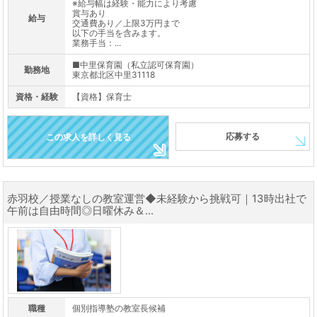
※給与幅は経験・能力により考慮
賞与あり
給与
交通費あり／上限3万円まで
以下の手当を含みます。
業務手当：...
■中里保育園（私立認可保育園）
勤務地
東京都北区中里31118
資格・経験
【資格】保育士
応募する
この求人を詳しく見る
赤羽校／授業なしの教室運営◆未経験から挑戦可｜13時出社で
午前は自由時間◎日曜休み＆...
職種
個別指導塾の教室長候補