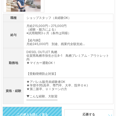
職種
ショップスタッフ（未経験OK）
月給215,000円～275,000円
（経験・能力による）
※試用期間3ヶ月（条件は同様）
給与
【給与例】
月給245,000円 別途、残業代全額支給...
DIESEL OUTLET 鳥栖
佐賀県鳥栖市弥生が丘8-1 鳥栖プレミアム・アウトレット
内
勤務地
★マイカー通勤OK！
【受動喫煙防止対策】
★アパレル販売未経験者OK
★学歴不問(高卒、専門卒、大卒、院卒ＯＫ)
★第二新卒、ＵＩターンの方
資格・経験
▼こんな経験、大歓迎
――――――――――
応募する
この求人を詳しく見る