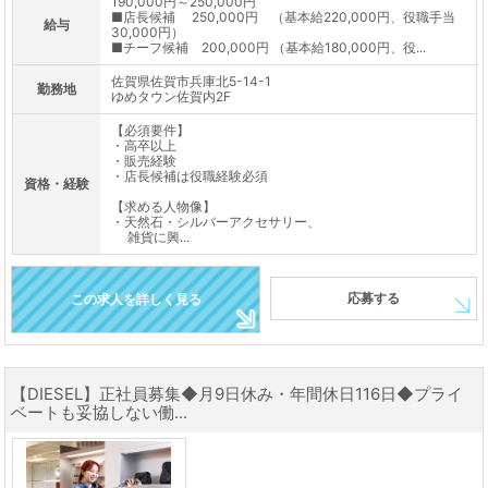
190,000円～250,000円
■店長候補 250,000円 （基本給220,000円、役職手当
給与
30,000円）
■チーフ候補 200,000円 （基本給180,000円、役...
佐賀県佐賀市兵庫北5-14-1
勤務地
ゆめタウン佐賀内2F
【必須要件】
・高卒以上
・販売経験
・店長候補は役職経験必須
資格・経験
【求める人物像】
・天然石・シルバーアクセサリー、
雑貨に興...
応募する
この求人を詳しく見る
【DIESEL】正社員募集◆月9日休み・年間休日116日◆プライ
ベートも妥協しない働...