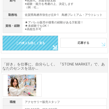
給与
※残業代、別途全額支給
※経験・能力を考慮の上、決定します
（例：社...
勤務地
佐賀県鳥栖市弥生が丘8-1 鳥栖プレミアム・アウトレット
★アパレル販売や接客の経験がある方歓迎！
資格・経験
★未経験でもOK！
※高校生不可
応募する
この求人を詳しく見る
「好き」を仕事に、自分らしく。 『STONE MARKET』で、あ
なたのセンスを活か...
職種
アクセサリー販売スタッフ