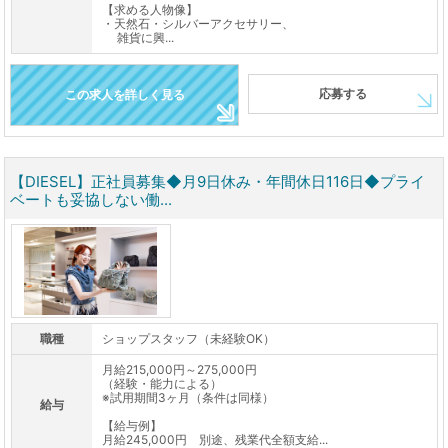
【求める人物像】
・天然石・シルバーアクセサリー、
雑貨に興...
応募する
この求人を詳しく見る
【DIESEL】正社員募集◆月9日休み・年間休日116日◆プライ
ベートも妥協しない働...
職種
ショップスタッフ（未経験OK）
月給215,000円～275,000円
（経験・能力による）
※試用期間3ヶ月（条件は同様）
給与
【給与例】
月給245,000円 別途、残業代全額支給...