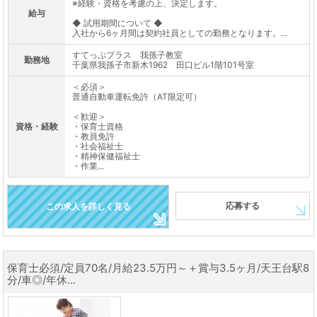
※経験・資格を考慮の上、決定します。
給与
◆ 試用期間について ◆
入社から6ヶ月間は契約社員としての勤務となります。...
すてっぷプラス 我孫子教室
勤務地
千葉県我孫子市新木1962 田口ビル1階101号室
＜必須＞
普通自動車運転免許（AT限定可）
＜歓迎＞
資格・経験
・保育士資格
・教員免許
・社会福祉士
・精神保健福祉士
・作業...
応募する
この求人を詳しく見る
保育士必須/定員70名/月給23.5万円～＋賞与3.5ヶ月/天王台駅8
分/車◎/年休...