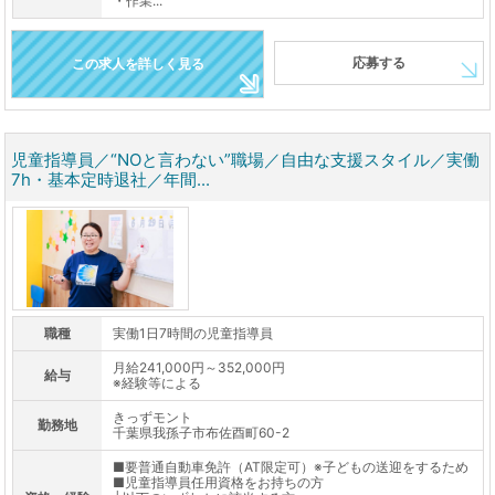
・作業...
応募する
この求人を詳しく見る
児童指導員／“NOと言わない”職場／自由な支援スタイル／実働
7h・基本定時退社／年間...
職種
実働1日7時間の児童指導員
月給241,000円～352,000円
給与
※経験等による
きっずモント
勤務地
千葉県我孫子市布佐酉町60-2
■要普通自動車免許（AT限定可）※子どもの送迎をするため
■児童指導員任用資格をお持ちの方