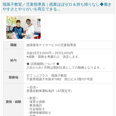
我孫子教室／児童指導員｜残業ほぼゼロ＆持ち帰りなし◆働き
やすさとやりがいを両立できる...
職種
放課後等デイサービスの児童指導員
月給25万3,000円～25万5,000円
※経験・資格を考慮の上、決定します。
給与
◆ 試用期間について ◆
入社から6ヶ月間は契約社員としての勤務となります。...
すてっぷプラス 我孫子教室
勤務地
千葉県我孫子市新木1962 田口ビル1階101号室
＜必須＞
普通自動車運転免許（AT限定可）
＜歓迎＞
資格・経験
・保育士資格
・教員免許
・社会福祉士
・精神保健福祉士