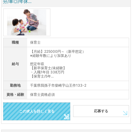
分/車◎/年休...
職種
保育士
【月給】225000円～（新卒想定）
※経験年数により加算あり
給与
想定年収
【新卒保育士/未経験】
・入職1年目 338万円
【保育士/5年...
勤務地
千葉県我孫子市柴崎字山王作133-2
資格・経験
保育士資格必須
応募する
この求人を詳しく見る