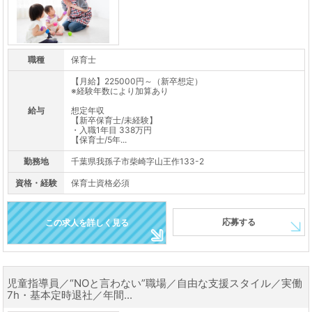
職種
保育士
【月給】225000円～（新卒想定）
※経験年数により加算あり
給与
想定年収
【新卒保育士/未経験】
・入職1年目 338万円
【保育士/5年...
勤務地
千葉県我孫子市柴崎字山王作133-2
資格・経験
保育士資格必須
応募する
この求人を詳しく見る
児童指導員／“NOと言わない”職場／自由な支援スタイル／実働
7h・基本定時退社／年間...