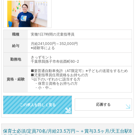
職種
実働1日7時間の児童指導員
月給241,000円～352,000円
給与
※経験等による
きっずモント
勤務地
千葉県我孫子市布佐酉町60-2
■要普通自動車免許（AT限定可）※子どもの送迎をするため
■児童指導員任用資格をお持ちの方
資格・経験
└以下のいずれかに該当する方
・保育士資格をお持ちの方
・小・中...
応募する
この求人を詳しく見る
保育士必須/定員70名/月給23.5万円～＋賞与3.5ヶ月/天王台駅8