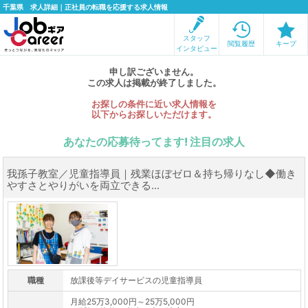
千葉県 求人詳細｜正社員の転職を応援する求人情報
スタッフ
閲覧履歴
キープ
インタビュー
申し訳ございません。
この求人は掲載が終了しました。
お探しの条件に近い求人情報を
以下からお探しいただけます。
あなたの応募待ってます! 注目の求人
我孫子教室／児童指導員｜残業ほぼゼロ＆持ち帰りなし◆働き
やすさとやりがいを両立できる...
職種
放課後等デイサービスの児童指導員
月給25万3,000円～25万5,000円