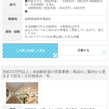
■年収モデル（想定年収）：348万円～380万円 ※時間外手
給与
当（月20時間）を含む
※時間外除く想定年収：304万円～340万円
■...
勤務地
福岡県福岡市博多区
☆未経験の方も大歓迎☆ ※高校生は不可
あなたのレベルに合わせた研修をご用意しているので、安心
資格・経験
してネ♪
※ハローワークでお仕事お探しの方も対象
応募する
この求人を詳しく見る
月給23万円以上｜未経験歓迎の営業事務｜商品のご案内から受
注まで担当｜土日祝休み・年...