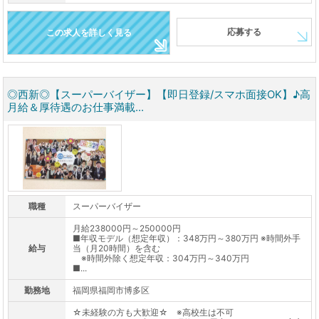
応募する
この求人を詳しく見る
◎西新◎【スーパーバイザー】【即日登録/スマホ面接OK】♪高
月給＆厚待遇のお仕事満載...
職種
スーパーバイザー
月給238000円～250000円
■年収モデル（想定年収）：348万円～380万円 ※時間外手
給与
当（月20時間）を含む
※時間外除く想定年収：304万円～340万円
■...
勤務地
福岡県福岡市博多区
☆未経験の方も大歓迎☆ ※高校生は不可