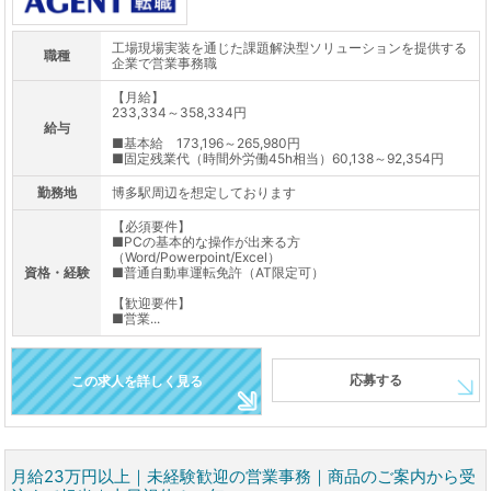
工場現場実装を通じた課題解決型ソリューションを提供する
職種
企業で営業事務職
【月給】
233,334～358,334円
給与
■基本給 173,196～265,980円
■固定残業代（時間外労働45h相当）60,138～92,354円
勤務地
博多駅周辺を想定しております
【必須要件】
■PCの基本的な操作が出来る方
（Word/Powerpoint/Excel）
資格・経験
■普通自動車運転免許（AT限定可）
【歓迎要件】
■営業...
応募する
この求人を詳しく見る
月給23万円以上｜未経験歓迎の営業事務｜商品のご案内から受