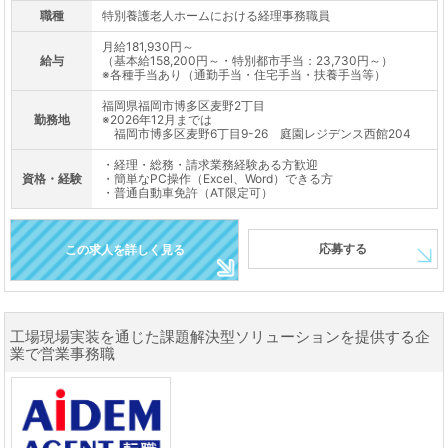
職種
特別養護老人ホームにおける経理事務職員
月給181,930円～
給与
（基本給158,200円～・特別都市手当：23,730円～）
※各種手当あり（通勤手当・住宅手当・扶養手当等）
福岡県福岡市博多区麦野2丁目
勤務地
※2026年12月までは
福岡市博多区麦野6丁目9-26 庭園レジデンス西館204
・経理・総務・請求業務経験ある方歓迎
資格・経験
・簡単なPC操作（Excel、Word）できる方
・普通自動車免許（AT限定可）
応募する
この求人を詳しく見る
工場現場実装を通じた課題解決型ソリューションを提供する企
業で営業事務職