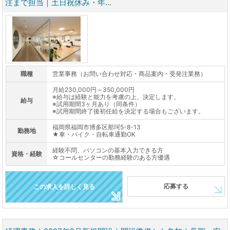
注まで担当｜土日祝休み・年...
職種
営業事務（お問い合わせ対応・商品案内・受発注業務）
月給230,000円～350,000円
※給与は経験と能力を考慮の上、決定します。
給与
※試用期間3ヶ月あり（同条件）
※試用期間終了後初任給を決定する場合もございます。
福岡県福岡市博多区那珂5-8-13
勤務地
★車・バイク・自転車通勤OK
経験不問、パソコンの基本入力できる方
資格・経験
☆コールセンターの勤務経験のある方優遇
応募する
この求人を詳しく見る