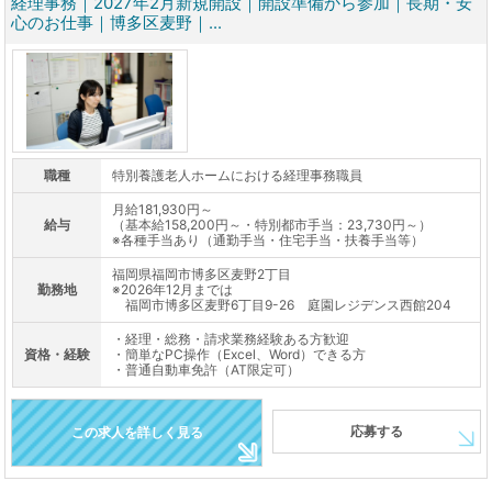
経理事務｜2027年2月新規開設｜開設準備から参加｜長期・安
心のお仕事｜博多区麦野｜...
職種
特別養護老人ホームにおける経理事務職員
月給181,930円～
給与
（基本給158,200円～・特別都市手当：23,730円～）
※各種手当あり（通勤手当・住宅手当・扶養手当等）
福岡県福岡市博多区麦野2丁目
勤務地
※2026年12月までは
福岡市博多区麦野6丁目9-26 庭園レジデンス西館204
・経理・総務・請求業務経験ある方歓迎
資格・経験
・簡単なPC操作（Excel、Word）できる方
・普通自動車免許（AT限定可）
応募する
この求人を詳しく見る