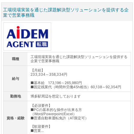
工場現場実装を通じた課題解決型ソリューションを提供する企
業で営業事務職
工場現場実装を通じた課題解決型ソリューションを提供する
職種
企業で営業事務職
【月給】
233,334～358,334円
給与
■基本給 173,196～265,980円
■固定残業代（時間外労働45h相当）60,138～92,354円
勤務地
博多駅周辺を想定しております
【必須要件】
■PCの基本的な操作が出来る方
（Word/Powerpoint/Excel）
資格・経験
■普通自動車運転免許（AT限定可）
【歓迎要件】
■営業...