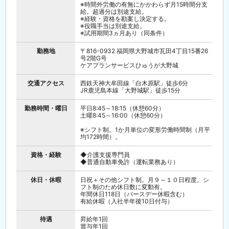
※時間外労働の有無にかかわらず月15時間分支
給。超過分は別途支給。
※経験・資格を勘案し決定する。
※役職手当は別途支給。
※試用期間3ヵ月あり（同条件）
勤務地
〒816-0932 福岡県大野城市瓦田4丁目15番26
号2階G号
ケアプランサービスひゅうが大野城
交通アクセス
西鉄天神大牟田線「白木原駅」徒歩6分
JR鹿児島本線「大野城駅」徒歩15分
勤務時間・曜日
平日8:45～18:15（休憩60分）
土曜8:45～16:00（休憩60分）
※シフト制。1か月単位の変形労働時間制（月平
均172時間）。
資格・経験
◆介護支援専門員
◆普通自動車免許（運転業務あり）
休日・休暇
日祝＋その他シフト制。月９～１０日程度。シ
フト制のため休日数に変動有。
年間休日118日（バースデー休暇含む）
有給休暇（入社半年後10日付与）
待遇
昇給年1回
賞与年1回