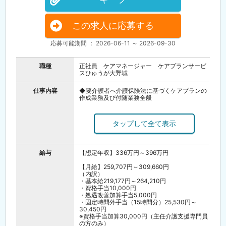
この求人に応募する
応募可能期間 ： 2026-06-11 ～ 2026-09-30
職種
正社員 ケアマネージャー ケアプランサービ
スひゅうが大野城
仕事内容
◆要介護者へ介護保険法に基づくケアプランの
作成業務及び付随業務全般
・介護保険制度に関するアドバイス
・ケアプランの作成
・要介護認定等の手続き代行
・各種介護サービス提供事業者との連絡調整
・PCによる帳票類入力業務
・事業所スタッフの管理
給与
【想定年収】336万円～396万円
・・・等
【月給】259,707円～309,660円
（内訳）
・基本給219,177円～264,210円
・資格手当10,000円
・処遇改善加算手当5,000円
・固定時間外手当（15時間分）25,530円～
30,450円
※資格手当加算30,000円（主任介護支援専門員
の方のみ）