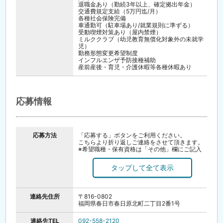
退職金あり（勤続3年以上、確定拠出年金）
交通費規定支給（5万円迄/月）
各種社会保険完備
車通勤可（駐車場あり/就業規則に準ずる）
受動喫煙対策あり（屋内禁煙）
ミルククラブ（幼児教育無償化対象外の未就学
児）
勤務形態変更希望制度
インフルエンザ予防接種補助
産前産後・育児・介護休暇等各種休暇あり
応募情報
応募方法
「応募する」ボタンをご利用ください。
こちらより折り返しご連絡をさせて頂きます。
※希望職種・保有資格は「その他」欄にご記入
ください
お電話でのご応募もお待ちしております。
面接時には履歴書（写真貼付）をご持参くださ
い。
まずはお気軽にお電話ください。
連絡先住所
〒816-0802
福岡県春日市春日原北町二丁目2番1号
連絡先TEL
092-558-2120