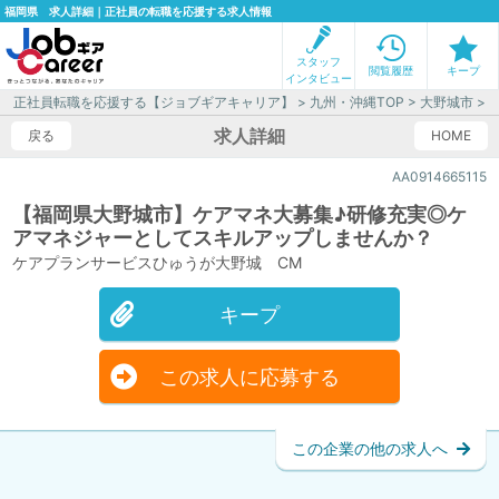
福岡県 求人詳細｜正社員の転職を応援する求人情報
スタッフ
閲覧履歴
キープ
インタビュー
正社員転職を応援する【ジョブギアキャリア】
>
九州・沖縄TOP
>
大野城市
>
求人詳細
戻る
HOME
AA0914665115
【福岡県大野城市】ケアマネ大募集♪研修充実◎ケ
アマネジャーとしてスキルアップしませんか？
ケアプランサービスひゅうが大野城 CM
キープ
この求人に応募する
この企業の他の求人へ