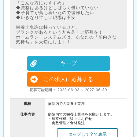
「こんな方におすすめ」
◆資格はあるけどしばらく働いていない
◆子育てが落ち着いたので復帰したい
◆いきなり忙しい現場は不安
栄養士免許は持っているけど、
ブランクがあるという方も是非ご応募を！
ホームラン・システムズは、あなたの「前向きな
気持ち」を大切にします！
キープ
この求人に応募する
応募可能期間 ： 2022-06-03 ～ 2027-06-30
職種
病院内での栄養士業務
仕事内容
病院内での栄養士業務をお願いします。
・献立作成（徐々にお任せ）
・食数管理／食材発注
・盛付・チェック
・食事形態の調整（やわらかさなど）
・アレルギー食対応の確認