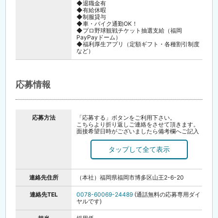
◆退職金有
◆有給休暇
◆制服貸与
◆車・バイク通勤OK！
◆プロ野球観戦チケット抽選支給（福岡
PayPayドーム）
◆福利厚生アプリ（定額ギフト・各種割引制度
など）
応募情報
応募方法
「応募する」ボタンをご利用下さい。
こちらより折り返しご連絡をさせて頂きます。
面接希望日時がございましたら備考欄へご記入
ください。複数候補日を記入いただけますと幸
いです。
お電話でのご応募もお待ちしております。
面接時には履歴書（写真貼付）をご持参下さ
い。
連絡先住所
（本社）福岡県福岡市博多区山王2-6-20
※下記電話番号に繋がらない場合は、
（本社／福岡）092-433-6160 へお電話くだ
さい。
連絡先TEL
0078-60069-24489
(通話無料の応募専用ダイ
ヤルです)