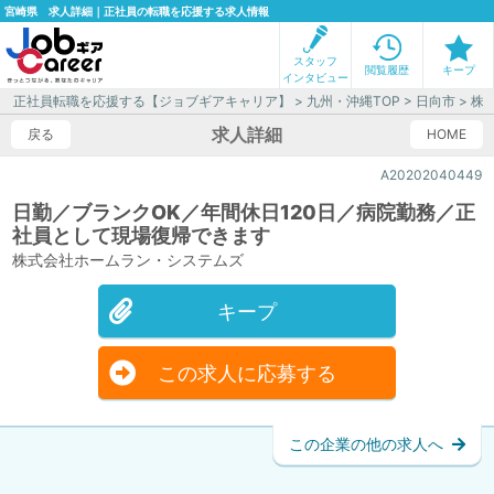
宮崎県 求人詳細｜正社員の転職を応援する求人情報
スタッフ
閲覧履歴
キープ
インタビュー
正社員転職を応援する【ジョブギアキャリア】
>
九州・沖縄TOP
>
日向市
> 株
求人詳細
戻る
HOME
A20202040449
日勤／ブランクOK／年間休日120日／病院勤務／正
社員として現場復帰できます
株式会社ホームラン・システムズ
キープ
この求人に応募する
この企業の他の求人へ