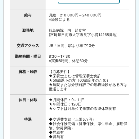
☆最初はできる業務からスタート
☆周囲がしっかりフォローします
給与
月給 210,000円～240,000円
※経験による
勤務地
鮫島病院 内 給食室
(宮崎県日向市大字塩見字小堤14168番地)
交通アクセス
JR「日向」駅より車で10分
勤務時間・曜日
8:30～17:30
※実働8時間、休憩60分
資格・経験
【応募要件】
★栄養士または管理栄養士免許
★59歳以下の方（60歳定年のため）
★病院または介護施設での勤務経験がある方は
優遇します
休日・休暇
★月間休日：9～11日
★年間休日：120日
★シフトは月単位で事前の希望休制度有
待遇
◆交通費支給（上限5万円）
◆社会保険完備（健康保険、厚生年金、雇用保
険、労災保険）
◆昇給有
◆賞与有