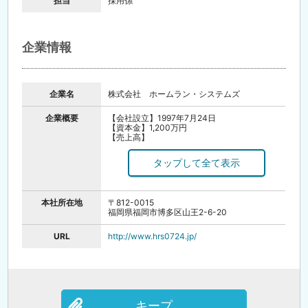
担当
採用係
企業情報
企業名
株式会社 ホームラン・システムズ
企業概要
【会社設立】1997年7月24日
【資本金】1,200万円
【売上高】
43億7,900万円（2015年6月期）
47億3,600万円（2016年6月期）
49億3,300万円（2017年6月期）
【従業員】827名（2017年9月現在）
【事業エリア】
福岡、佐賀、長崎、大分、熊本、東京、神奈
本社所在地
〒812-0015
川、千葉、静岡、茨城、山形、大阪
福岡県福岡市博多区山王2-6-20
【事業内容】
給食業務の受託、食材の一括供給、厨房施設の
設計施工、厨房機器の販売
URL
http://www.hrs0724.jp/
キープ