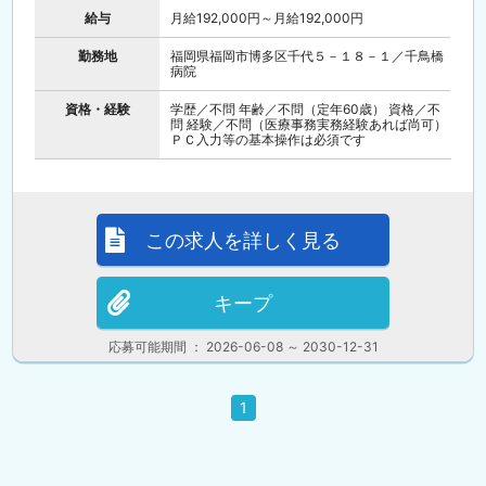
給与
月給192,000円～月給192,000円
勤務地
福岡県福岡市博多区千代５－１８－１／千鳥橋
病院
資格・経験
学歴／不問 年齢／不問（定年60歳） 資格／不
問 経験／不問（医療事務実務経験あれば尚可）
ＰＣ入力等の基本操作は必須です
この求人を詳しく見る
キープ
応募可能期間 ： 2026-06-08 ～ 2030-12-31
1