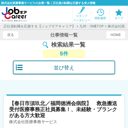
株式会社医療事務サービスの企業一覧｜正社員の転職を応援する求人情報
スタッフ
閲覧履歴
キープ
インタビュー
正社員転職を応援する【ジョブギアキャリア】
>
九州・沖縄TOP
> 株式会社医
仕事情報一覧
戻る
HOME
検索結果一覧
5件
並び替え
【春日市須玖北／福岡徳洲会病院】 救急搬送
受付医療事務正社員募集！、未経験・ブランク
がある方大歓迎
株式会社医療事務サービス