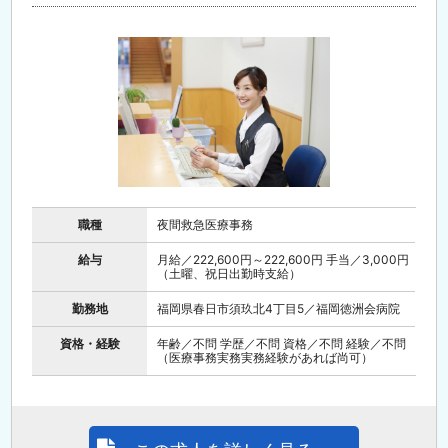
職種
夜間救急医療事務
給与
月給／222,600円～222,600円 手当／3,000円
（土曜、祝日出勤時支給）
勤務地
福岡県春日市須玖北4丁目5／福岡徳洲会病院
資格・経験
年齢／不問 学歴／不問 資格／不問 経験／不問
（医療事務実務実務経験があれば尚可）