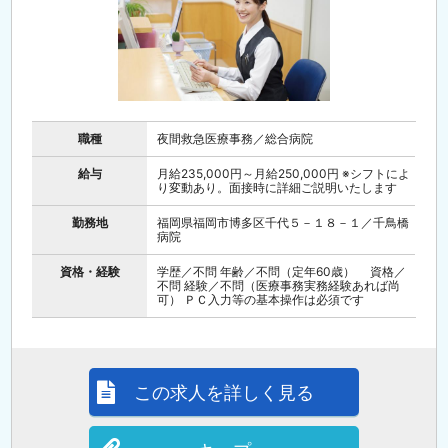
職種
夜間救急医療事務／総合病院
給与
月給235,000円～月給250,000円 ※シフトによ
り変動あり。面接時に詳細ご説明いたします
勤務地
福岡県福岡市博多区千代５－１８－１／千鳥橋
病院
資格・経験
学歴／不問 年齢／不問（定年60歳） 資格／
不問 経験／不問（医療事務実務経験あれば尚
可） ＰＣ入力等の基本操作は必須です
この求人を詳しく見る