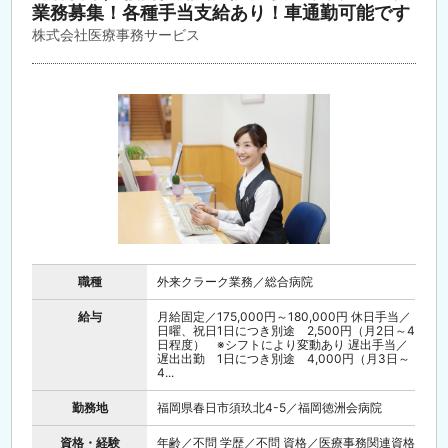
業務募集！各種手当支給あり！車通勤可能です
株式会社医療事務サービス
職種
外来クラーク業務／総合病院
給与
月給固定／175,000円～180,000円 休日手当／
日曜、祝日1日につき別途 2,500円（月2日～4
日程度） ※シフトにより変動あり 遅出手当／
遅出出勤 1日につき別途 4,000円（月3日～
4...
勤務地
福岡県春日市須玖北4-5／福岡徳洲会病院
資格・経験
年齢／不問 学歴／不問 資格／医療事務関連資格