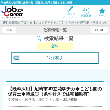
学校法人七松学園の企業一覧｜正社員の転職を応援する求人情報
スタッフ
閲覧履歴
キープ
インタビュー
正社員転職を応援する【ジョブギアキャリア】
>
九州・沖縄TOP
> 学校法人七
仕事情報一覧
戻る
HOME
検索結果一覧
2件
並び替え
【既卒採用】尼崎市JR立花駅チカ◆こども園の
保育士◆待遇◎（条件付きで住宅補助有）
学校法人七松学園／認定こども園 七松幼稚園