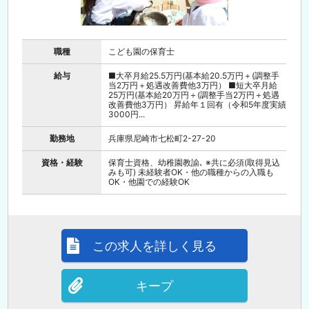
職種
こども園の保育士
給与
■大卒月給25.5万円(基本給20.5万円＋(調整手
当2万円＋処遇改善費他3万円） ■短大卒月給
25万円(基本給20万円＋(調整手当2万円＋処遇
改善費他3万円） 昇給年１回有（令和5年度実績
3000円...
勤務地
兵庫県尼崎市七松町2-27-20
資格・経験
保育士資格、幼稚園教諭､ ※共に必須(取得見込
みも可) 未経験者OK・他の職種からの入職も
OK・他園での経験OK
この求人を詳しく見る
キープ