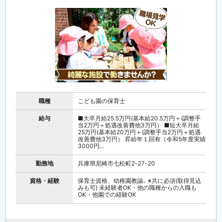
職種
こども園の保育士
給与
■大卒月給25.5万円(基本給20.5万円＋(調整手
当2万円＋処遇改善費他3万円） ■短大卒月給
25万円(基本給20万円＋(調整手当2万円＋処遇
改善費他3万円） 昇給年１回有（令和5年度実績
3000円...
勤務地
兵庫県尼崎市七松町2-27-20
資格・経験
保育士資格、幼稚園教諭､ ※共に必須(取得見込
みも可) 未経験者OK・他の職種からの入職も
OK・他園での経験OK