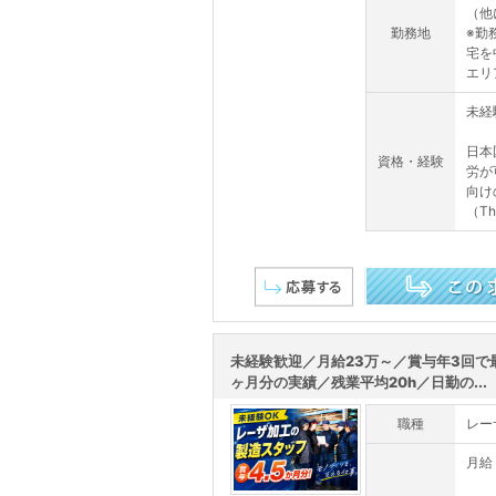
（他
勤務地
※勤
宅を
エリ
未経
日本
資格・経験
労が
向け
（This
この求人を詳しく見る
未経験歓迎／月給23万～／賞与年3回で最
ヶ月分の実績／残業平均20h／日勤の...
職種
レー
月給 