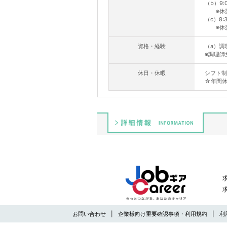
（b）9:0
※休憩
（c）8:3
※休憩
資格・経験
（a）調
※調理師
休日・休暇
シフト制
☆年間休
詳細情報
お問い合わせ
企業様向け重要確認事項・利用規約
利