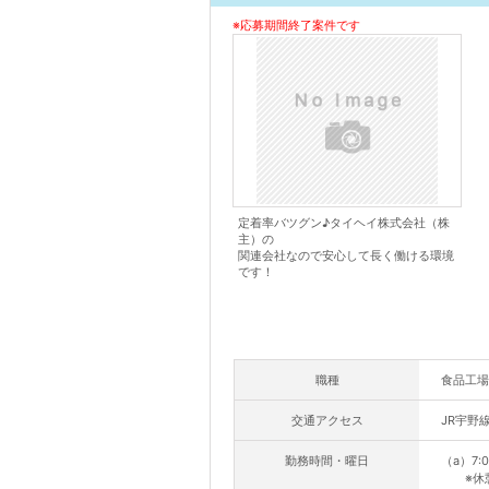
※応募期間終了案件です
定着率バツグン♪タイヘイ株式会社（株
主）の
関連会社なので安心して長く働ける環境
です！
職種
食品工場
交通アクセス
JR宇野
勤務時間・曜日
（a）7:0
※休憩