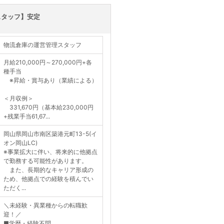
スタッフ】安定
物流倉庫の運営管理スタッフ
月給210,000円～270,000円+各
種手当
※昇給・賞与あり（業績による）
＜月収例＞
331,670円（基本給230,000円
+残業手当61,67...
岡山県岡山市南区築港元町13-5(イ
オン岡山LC)
※事業拡大に伴い、将来的に他拠点
で勤務する可能性があります。
また、長期的なキャリア形成の
ため、他拠点での経験を積んでい
ただく...
＼未経験・異業種からの転職歓
迎！／
■学歴・経験不問