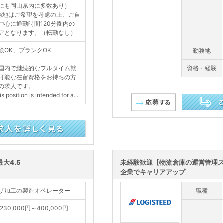
にも岡山県内に多数あり）
務地はご希望を考慮の上、ご自
中心に通勤時間120分圏内の
アとなります。（転勤なし）
験OK、ブランクOK
勤務地
国内で継続的なフルタイム就
資格・経験
可能な在留資格をお持ちの方
の求人です。
 position is intended for a...
この求人を詳し
大4.5
未経験歓迎【物流倉庫の運営管理
企業でキャリアアップ
ザ加工の製造オペレーター
職種
230,000円～400,000円