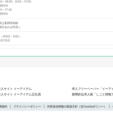
0～18:00、8:00～17:00
60分
0～17:30
60分
理は要調理経験
免許あれば尚良し
（月9日～10日）
日115日
求人サイト イーアイデム
求人フリーペーパー「イーアイ
求人サイト イーアイデム正社員
新聞折込求人紙「しごと情報
用規約
プライバシーポリシー
外部送信情報の取扱方針（含Cookieポリシー）