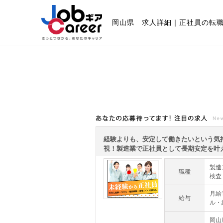
岡山県 求人詳細｜正社員の転
あなたの応募待ってます!注目の求人
経験よりも、安定して働きたいという気
視！製造業で正社員として長期安定を叶える
製造
職種
検査
月給
給与
ル・
岡山