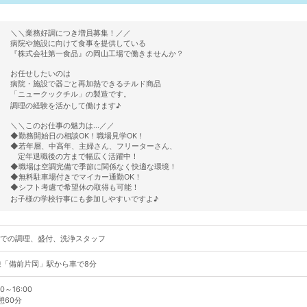
＼＼業務好調につき増員募集！／／
病院や施設に向けて食事を提供している
『株式会社第一食品』の岡山工場で働きませんか？
お任せしたいのは
病院・施設で器ごと再加熱できるチルド商品
「ニュークックチル」の製造です。
調理の経験を活かして働けます♪
＼＼このお仕事の魅力は…／／
◆勤務開始日の相談OK！職場見学OK！
◆若年層、中高年、主婦さん、フリーターさん、
定年退職後の方まで幅広く活躍中！
◆職場は空調完備で季節に関係なく快適な環境！
◆無料駐車場付きでマイカー通勤OK！
◆シフト考慮で希望休の取得も可能！
お子様の学校行事にも参加しやすいですよ♪
での調理、盛付、洗浄スタッフ
線「備前片岡」駅から車で8分
0～16:00
60分