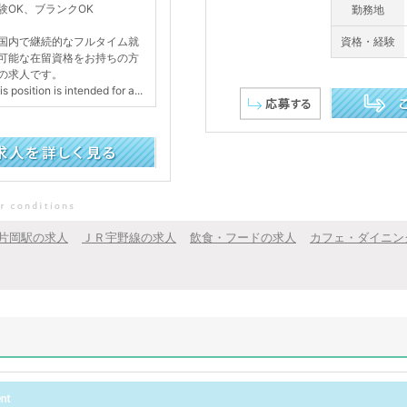
験OK、ブランクOK
勤務地
国内で継続的なフルタイム就
資格・経験
可能な在留資格をお持ちの方
の求人です。
 position is intended for a...
この求人を詳し
片岡駅の求人
ＪＲ宇野線の求人
飲食・フードの求人
カフェ・ダイニン