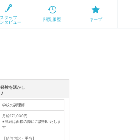
スタッフ
閲覧履歴
キープ
ンタビュー
や経験を活かし
♪
学校の調理師
月給171,000円
※詳細は面接の際にご説明いたしま
す
【給与内訳・手当】