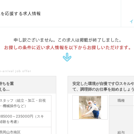
職を応援する求人情報
イ
申し訳ございません。この求人は掲載が終了しました。
お探しの条件に近い求人情報を以下からお探しいただけます。
持ちを重
安定した環境が自慢です◎スキル
...
て、調理師のお仕事を始めましょう
スタッフ（組立・加工・目視
職種
・機械操作など）
185000～235000円（スキ
経験を考慮）
県岡山市南区
給与