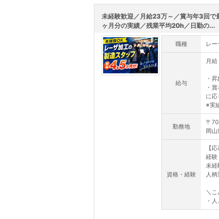
未経験歓迎／月給23万～／賞与年3回で最
ヶ月分の実績／残業平均20h／日勤の...
職種
レー
月給 
・昇
給与
・賞
に応
※実績
〒70
勤務地
岡山
【応
経験
未経
資格・経験
人柄
＼こ
・人