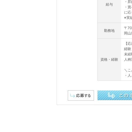
・昇
給与
・賞
に応
※実績
〒70
勤務地
岡山
【応
経験
未経
資格・経験
人柄
＼こ
・人
この求人を詳しく見る