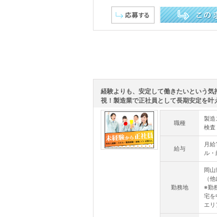
この求人を詳しく見る
経験よりも、安定して働きたいという気
視！製造業で正社員として長期安定を叶える
製造
職種
検査
月給
給与
ル・
岡山
（他
勤務地
※勤
宅を
エリ