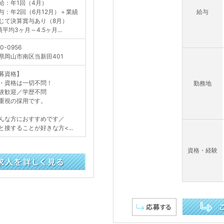
給：年1回（4月）
与：年2回（6月12月）＋業績
給与
じて決算賞与あり（8月）
平均3ヶ月～4.5ヶ月...
0-0956
県岡山市南区当新田401
募資格】
・資格は一切不問！
勤務地
験歓迎／学歴不問
重視の採用です。
んな方におすすめです／
と接することが好きな方<...
資格・経験
この求人を詳し