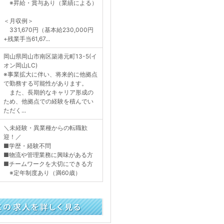
※昇給・賞与あり（業績による）
＜月収例＞
331,670円（基本給230,000円
+残業手当61,67...
岡山県岡山市南区築港元町13-5(イ
オン岡山LC)
※事業拡大に伴い、将来的に他拠点
で勤務する可能性があります。
また、長期的なキャリア形成の
ため、他拠点での経験を積んでい
ただく...
＼未経験・異業種からの転職歓
迎！／
■学歴・経験不問
■物流や管理業務に興味がある方
■チームワークを大切にできる方
※定年制度あり（満60歳）
く見る