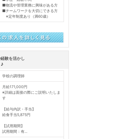
■物流や管理業務に興味がある方
■チームワークを大切にできる方
※定年制度あり（満60歳）
く見る
や経験を活かし
♪
学校の調理師
月給171,000円
※詳細は面接の際にご説明いたしま
す
【給与内訳・手当】
給食手当5,875円
【試用期間】
試用期間：有...