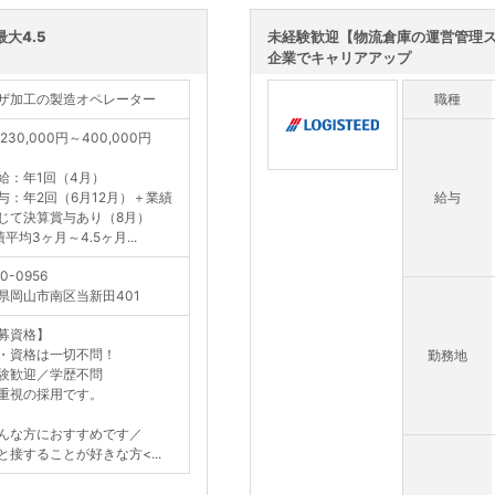
大4.5
未経験歓迎【物流倉庫の運営管理
企業でキャリアアップ
ザ加工の製造オペレーター
職種
230,000円～400,000円
給：年1回（4月）
与：年2回（6月12月）＋業績
給与
じて決算賞与あり（8月）
平均3ヶ月～4.5ヶ月...
0-0956
県岡山市南区当新田401
募資格】
・資格は一切不問！
勤務地
験歓迎／学歴不問
重視の採用です。
んな方におすすめです／
と接することが好きな方<...