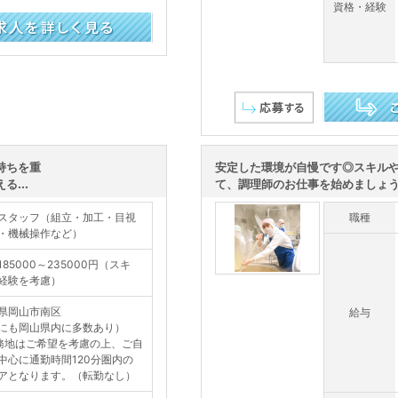
資格・経験
この求人を詳し
持ちを重
安定した環境が自慢です◎スキル
...
て、調理師のお仕事を始めましょう
スタッフ（組立・加工・目視
職種
・機械操作など）
185000～235000円（スキ
経験を考慮）
県岡山市南区
給与
にも岡山県内に多数あり）
務地はご希望を考慮の上、ご自
中心に通勤時間120分圏内の
アとなります。（転勤なし）