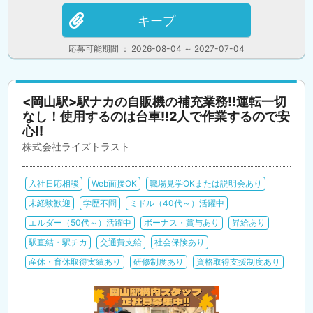
キープ
応募可能期間 ： 2026-08-04 ～ 2027-07-04
<岡山駅>駅ナカの自販機の補充業務!!運転一切
なし！使用するのは台車!!2人で作業するので安
心!!
株式会社ライズトラスト
入社日応相談
Web面接OK
職場見学OKまたは説明会あり
未経験歓迎
学歴不問
ミドル（40代～）活躍中
エルダー（50代～）活躍中
ボーナス・賞与あり
昇給あり
駅直結・駅チカ
交通費支給
社会保険あり
産休・育休取得実績あり
研修制度あり
資格取得支援制度あり