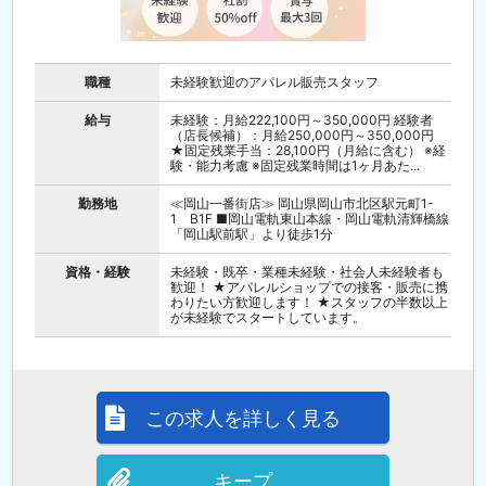
職種
未経験歓迎のアパレル販売スタッフ
給与
未経験：月給222,100円～350,000円 経験者
（店長候補）：月給250,000円～350,000円
★固定残業手当：28,100円（月給に含む） ※経
験・能力考慮 ※固定残業時間は1ヶ月あた...
勤務地
≪岡山一番街店≫ 岡山県岡山市北区駅元町1-
1 B1F ■岡山電軌東山本線・岡山電軌清輝橋線
「岡山駅前駅」より徒歩1分
資格・経験
未経験・既卒・業種未経験・社会人未経験者も
歓迎！ ★アパレルショップでの接客・販売に携
わりたい方歓迎します！ ★スタッフの半数以上
が未経験でスタートしています。
この求人を詳しく見る
キープ