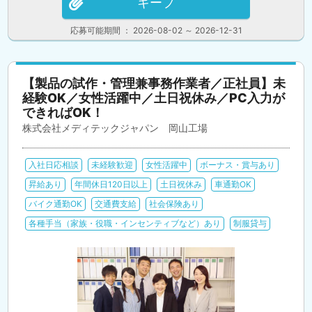
キープ
応募可能期間 ： 2026-08-02 ～ 2026-12-31
【製品の試作・管理兼事務作業者／正社員】未
経験OK／女性活躍中／土日祝休み／PC入力が
できればOK！
株式会社メディテックジャパン 岡山工場
入社日応相談
未経験歓迎
女性活躍中
ボーナス・賞与あり
昇給あり
年間休日120日以上
土日祝休み
車通勤OK
バイク通勤OK
交通費支給
社会保険あり
各種手当（家族・役職・インセンティブなど）あり
制服貸与