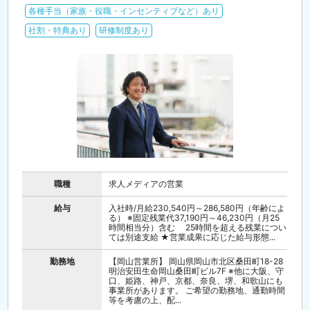
各種手当（家族・役職・インセンティブなど）あり
社割・特典あり
研修制度あり
職種
求人メディアの営業
給与
入社時/月給230,540円～286,580円（年齢によ
る） ※固定残業代37,190円～46,230円（月25
時間相当分）含む 25時間を超える残業につい
ては別途支給 ★営業成果に応じた給与形態...
勤務地
【岡山営業所】 岡山県岡山市北区桑田町18-28
明治安田生命岡山桑田町ビル7F ※他に大阪、守
口、姫路、神戸、京都、奈良、堺、和歌山にも
事業所があります。 ご希望の勤務地、通勤時間
等を考慮の上、配...