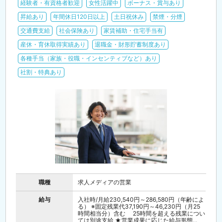
経験者・有資格者歓迎
女性活躍中
ボーナス・賞与あり
昇給あり
年間休日120日以上
土日祝休み
禁煙・分煙
交通費支給
社会保険あり
家賃補助・住宅手当有
産休・育休取得実績あり
退職金・財形貯蓄制度あり
各種手当（家族・役職・インセンティブなど）あり
社割・特典あり
職種
求人メディアの営業
給与
入社時/月給230,540円～286,580円（年齢によ
る） ※固定残業代37,190円～46,230円（月25
時間相当分）含む 25時間を超える残業につい
ては別途支給 ★営業成果に応じた給与形態...