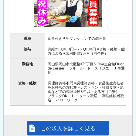
職種
食事付き学生マンションでの調理員
給与
月給230,000円～250,000円 ※資格・経験・能
力による ※試用期間3ヵ月（同条件）
勤務地
岡山県岡山市北区柳町2丁目5-9 学生会館Fluer
de cersier （フルール ド スリジエ） ★車通
勤可
資格・経験
調理師資格不問 ※調理師資格・食品衛生責任者
をお持ちの方歓迎 ※レストラン・社員食堂・給
食などでの調理経験3年以上ある方（目安） ・
ブランクOK ・U・Iターン歓迎 ・調理経験者歓
迎 ・ハローワーク...
この求人を詳しく見る