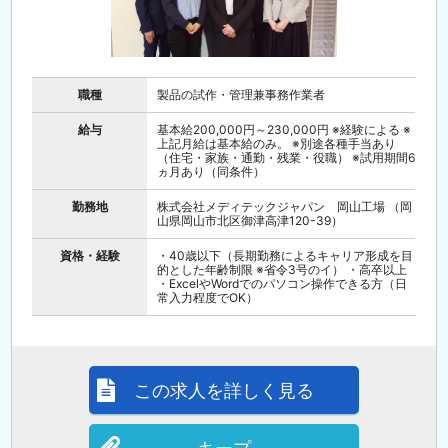
職種
製品の試作・管理兼事務作業者
給与
基本給200,000円～230,000円 ※経験による ※
上記月給は基本給のみ。 ※別途各種手当あり
（住宅・家族・通勤・残業・役職） ※試用期間6
ヵ月あり（同条件）
勤務地
株式会社メディテックジャパン 岡山工場 （岡
山県岡山市北区御津高津120-39）
資格・経験
・40歳以下（長期勤務によるキャリア形成を目
的とした年齢制限 ※省令3号のイ） ・高卒以上
・ExcelやWordでのパソコン操作できる方（日
常入力程度でOK）
この求人を詳しく見る