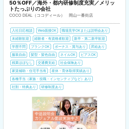
50％OFF／海外・都内研修制度充実／メリッ
トたっぷりの会社
COCO DEAL（ココディール） 岡山一番街店
入社日応相談
Web面接OK
職場見学OKまたは説明会あり
未経験歓迎
経験者・有資格者歓迎
新卒・第二新卒歓迎
学歴不問
ブランクOK
ボーナス・賞与あり
昇給あり
服装自由
髪型・髪色自由
ネイルOK
ピアスOK
残業ほぼなし
交通費支給
社会保険あり
家賃補助・住宅手当有
産休・育休取得実績あり
各種手当（家族・役職・インセンティブなど）あり
社割・特典あり
研修制度あり