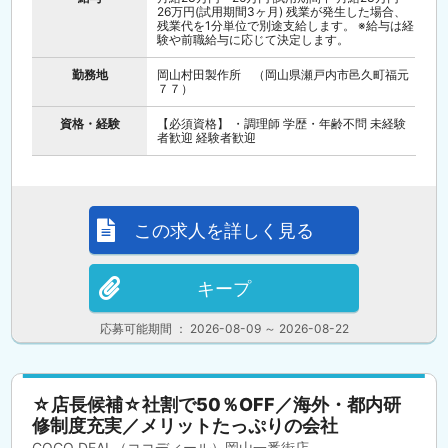
26万円(試用期間3ヶ月) 残業が発生した場合、
残業代を1分単位で別途支給します。 ※給与は経
験や前職給与に応じて決定します。
勤務地
岡山村田製作所 （岡山県瀬戸内市邑久町福元
７７）
資格・経験
【必須資格】 ・調理師 学歴・年齢不問 未経験
者歓迎 経験者歓迎
この求人を詳しく見る
キープ
応募可能期間 ： 2026-08-09 ～ 2026-08-22
☆店長候補☆社割で50％OFF／海外・都内研
修制度充実／メリットたっぷりの会社
COCO DEAL（ココディール）岡山一番街店