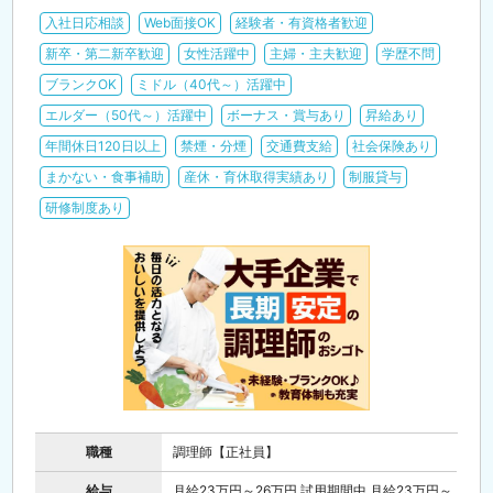
入社日応相談
Web面接OK
経験者・有資格者歓迎
新卒・第二新卒歓迎
女性活躍中
主婦・主夫歓迎
学歴不問
ブランクOK
ミドル（40代～）活躍中
エルダー（50代～）活躍中
ボーナス・賞与あり
昇給あり
年間休日120日以上
禁煙・分煙
交通費支給
社会保険あり
まかない・食事補助
産休・育休取得実績あり
制服貸与
研修制度あり
職種
調理師【正社員】
給与
月給23万円～26万円 試用期間中 月給23万円～