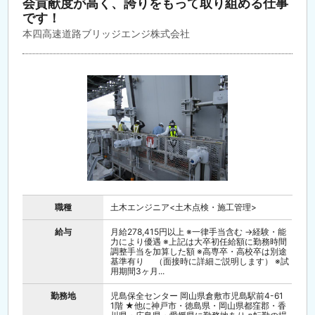
会貢献度が高く、誇りをもって取り組める仕事
です！
本四高速道路ブリッジエンジ株式会社
職種
土木エンジニア<土木点検・施工管理>
給与
月給278,415円以上 ※一律手当含む →経験・能
力により優遇 ※上記は大卒初任給額に勤務時間
調整手当を加算した額 ※高専卒・高校卒は別途
基準有り （面接時に詳細ご説明します） ※試
用期間3ヶ月...
勤務地
児島保全センター 岡山県倉敷市児島駅前4-61
1階 ★他に神戸市・徳島県・岡山県都窪郡・香