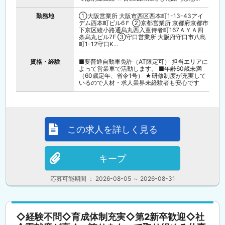
勤務地
①大阪営業所 大阪市西区西本町1-13-43アイ
デム西本町ビル6Ｆ ②京都営業所 京都府京都市
下京区綾小路通烏丸西入童侍者町167ＡＹＡ四
条烏丸ビル7F ③守口営業所 大阪府守口市八島
町1-12守口K...
資格・経験
■要普通自動車免許（AT限定可） 担当エリアに
よって営業車で活動します。 ■年齢60歳未満
（60歳定年、省令1号） ★研修制度が充実して
いるので人材・求人業界未経験者も安心です
この求人を詳しく見る
キープ
応募可能期間 ： 2026-08-05 ～ 2026-08-31
◇経験不問◇育成体制充実◇第2新卒歓迎◇社