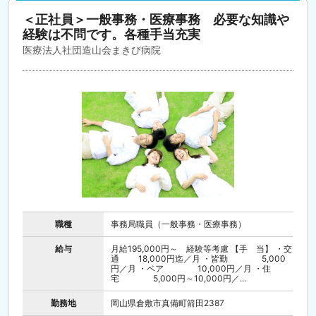
＜正社員＞一般事務・医療事務 必要な知識や
経験は不問です。各種手当充実
医療法人社団造山会まきび病院
職種
事務局職員（一般事務・医療事務）
給与
月給195,000円～ 経験等考慮 【手 当】 ・交
通 18,000円迄／月 ・皆勤 5,000
円／月 ・ベア 10,000円／月 ・住
宅 5,000円～10,000円／...
勤務地
岡山県倉敷市真備町箭田2387