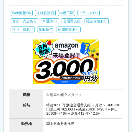
Web面接OK
未経験歓迎
学歴不問
ブランクOK
食堂・売店あり
車通勤OK
交通費支給
社会保険あり
社宅・寮あり
制服貸与
研修制度あり
職種
自動車の組立スタッフ
給与
時給1650円 別途交通費支給 ＜月収＞ 360000
円以上可 162.66H＋残業2063円×20H＋休出
2063円×16H＋深夜413円×42.5H
勤務地
岡山県倉敷市水島