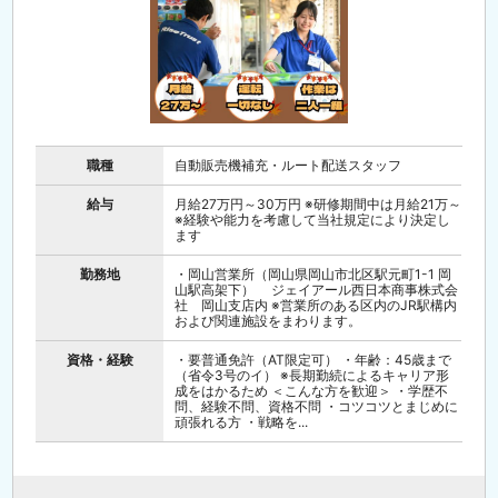
職種
自動販売機補充・ルート配送スタッフ
給与
月給27万円～30万円 ※研修期間中は月給21万～
※経験や能力を考慮して当社規定により決定し
ます
勤務地
・岡山営業所（岡山県岡山市北区駅元町1-1 岡
山駅高架下） ジェイアール西日本商事株式会
社 岡山支店内 ※営業所のある区内のJR駅構内
および関連施設をまわります。
資格・経験
・要普通免許（AT限定可） ・年齢：45歳まで
（省令3号のイ） ※長期勤続によるキャリア形
成をはかるため ＜こんな方を歓迎＞ ・学歴不
問、経験不問、資格不問 ・コツコツとまじめに
頑張れる方 ・戦略を...