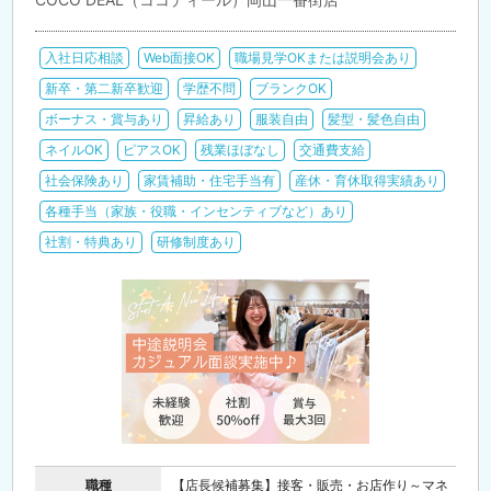
入社日応相談
Web面接OK
職場見学OKまたは説明会あり
新卒・第二新卒歓迎
学歴不問
ブランクOK
ボーナス・賞与あり
昇給あり
服装自由
髪型・髪色自由
ネイルOK
ピアスOK
残業ほぼなし
交通費支給
社会保険あり
家賃補助・住宅手当有
産休・育休取得実績あり
各種手当（家族・役職・インセンティブなど）あり
社割・特典あり
研修制度あり
職種
【店長候補募集】接客・販売・お店作り～マネ