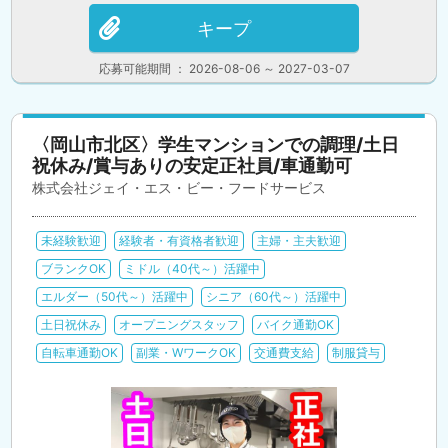
キープ
応募可能期間 ： 2026-08-06 ～ 2027-03-07
〈岡山市北区〉学生マンションでの調理/土日
祝休み/賞与ありの安定正社員/車通勤可
株式会社ジェイ・エス・ビー・フードサービス
未経験歓迎
経験者・有資格者歓迎
主婦・主夫歓迎
ブランクOK
ミドル（40代～）活躍中
エルダー（50代～）活躍中
シニア（60代～）活躍中
土日祝休み
オープニングスタッフ
バイク通勤OK
自転車通勤OK
副業・WワークOK
交通費支給
制服貸与