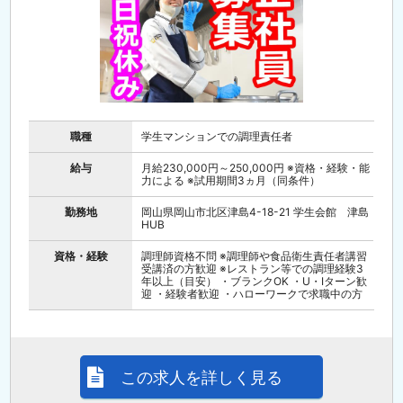
職種
学生マンションでの調理責任者
給与
月給230,000円～250,000円 ※資格・経験・能
力による ※試用期間3ヵ月（同条件）
勤務地
岡山県岡山市北区津島4-18-21 学生会館 津島
HUB
資格・経験
調理師資格不問 ※調理師や食品衛生責任者講習
受講済の方歓迎 ※レストラン等での調理経験3
年以上（目安） ・ブランクOK ・U・Iターン歓
迎 ・経験者歓迎 ・ハローワークで求職中の方
この求人を詳しく見る