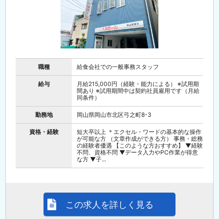
職種
給食会社での一般事務スタッフ
給与
月給215,000円（経験・能力による） ※試用期
間あり ※試用期間中は契約社員雇用です（月給
同条件）
勤務地
岡山県岡山市北区弓之町8-3
資格・経験
短大卒以上 ＊エクセル・ワードの基本的な操作
が可能な方 （文章作成ができる方） 事務・総務
の経験者優遇 【このような方おすすめ】 ▼経験
不問、資格不問 ▼データ入力やPC作業が得意
な方 ▼子...
この求人を詳しく見る