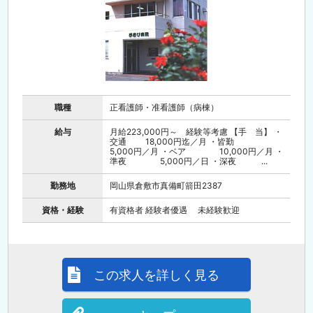
職種
正看護師・准看護師（病棟）
給与
月給223,000円～ 経験等考慮 【手 当】 ・
交通 18,000円迄／月 ・皆勤
5,000円／月 ・ベア 10,000円／月 ・
準夜 5,000円／日 ・深夜 ...
勤務地
岡山県倉敷市真備町箭田2387
資格・経験
有資格者 経験者優遇 未経験歓迎
この求人を詳しく見る