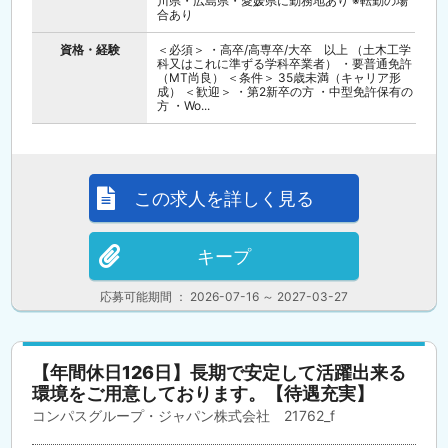
川県・広島県・愛媛県に勤務地あり ※転勤の場
合あり
資格・経験
＜必須＞ ・高卒/高専卒/大卒 以上 （土木工学
科又はこれに準ずる学科卒業者） ・要普通免許
（MT尚良） ＜条件＞ 35歳未満（キャリア形
成） ＜歓迎＞ ・第2新卒の方 ・中型免許保有の
方 ・Wo...
この求人を詳しく見る
キープ
応募可能期間 ： 2026-07-16 ～ 2027-03-27
【年間休日126日】長期で安定して活躍出来る
環境をご用意しております。【待遇充実】
コンパスグループ・ジャパン株式会社 21762_f