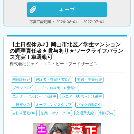
キープ
応募可能期間 ： 2026-08-04 ～ 2027-07-04
【土日祝休み♪】岡山市北区／学生マンション
の調理責任者★賞与あり★ワークライフバラン
ス充実！車通勤可
株式会社ジェイ・エス・ビー・フードサービス
未経験歓迎
経験者・有資格者歓迎
主婦・主夫歓迎
ブランクOK
ミドル（40代～）活躍中
エルダー（50代～）活躍中
シニア（60代～）活躍中
土日祝休み
オープニングスタッフ
バイク通勤OK
自転車通勤OK
副業・WワークOK
交通費支給
制服貸与