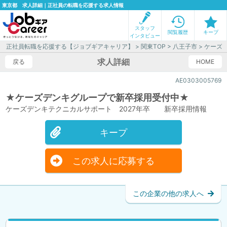
東京都 求人詳細｜正社員の転職を応援する求人情報
スタッフ
閲覧履歴
キープ
インタビュー
正社員転職を応援する【ジョブギアキャリア】
>
関東TOP
>
八王子市
> ケーズ
求人詳細
戻る
HOME
AE0303005769
★ケーズデンキグループで新卒採用受付中★
ケーズデンキテクニカルサポート 2027年卒 新卒採用情報
キープ
この求人に応募する
この企業の他の求人へ