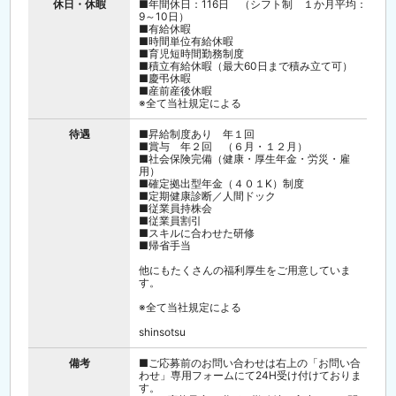
事、経理 等）
休日・休暇
■年間休日：116日 （シフト制 １か月平均：
9～10日）
■有給休暇
■時間単位有給休暇
■育児短時間勤務制度
■積立有給休暇（最大60日まで積み立て可）
■慶弔休暇
■産前産後休暇
※全て当社規定による
待遇
■昇給制度あり 年１回
■賞与 年２回 （６月・１２月）
■社会保険完備（健康・厚生年金・労災・雇
用）
■確定拠出型年金（４０１K）制度
■定期健康診断／人間ドック
■従業員持株会
■従業員割引
■スキルに合わせた研修
■帰省手当
他にもたくさんの福利厚生をご用意していま
す。
※全て当社規定による
shinsotsu
備考
■ご応募前のお問い合わせは右上の「お問い合
わせ」専用フォームにて24H受け付けておりま
す。