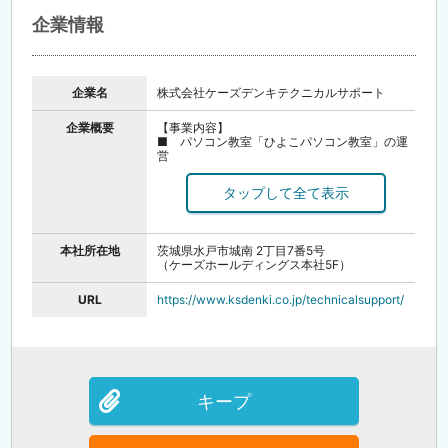
以内撮影のものを貼付）をご用意ください。
履歴書の生年月日は西暦で記載をお願いいたし
企業情報
ます。
■応募書類は返却いたしませんので、予めご了
承ください。
企業名
株式会社ケーズデンキテクニカルサポート
※一度弊社の選考にお進み頂いた方の、再度の
ご応募はお受けいたしかねます。
企業概要
予めご了承くださいますようお願いいたしま
【事業内容】
す。
■ パソコン教室「ひよこパソコン教室」の運
営
■ パソコンおよび周辺機器、インターネット
等の訪問設定サポート
■ ケーズデンキ店舗内でのサポートカウンタ
ー運営 など
【概要】
本社所在地
茨城県水戸市城南 2丁目7番5号
当社は、ケーズデンキグループの一員として、
（ケーズホールディングス本社5F）
ケーズデンキ店舗のサービス拡充に寄与すべ
く、ケーズデンキ店舗内において「ひよこパソ
コン教室」の運営、およびケーズデンキ店舗の
URL
https://www.ksdenki.co.jp/technicalsupport/
顧客より依頼されたパソコンやインターネット
などのテクニカルサポート対応を行っていま
す。
キープ