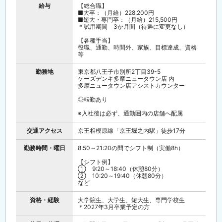
具体的には…
給与
【総合職】
■大卒：（月給）228,200円
【設定サービス案内】
■短大・専門卒：（月給）215,500円
パソコンや周辺機器を購入されたお客様に、
＊試用期間 3か月間（待遇に変更なし）
各種設定サービスをご案内します。
☆定型の確認表に沿ってお客様のご要望を伺い
【各種手当】
ます☆
役職、通勤、時間外、家族、目標達成、資格
等
お客様のご希望を確認後、
店頭での設定サービスプランを販売・受付しま
す。
勤務地
東京都八王子市別所2丁目39-5
☆無理に商品をお勧めすることはありません☆
ケーズデンキ多摩ニュータウン店 内
多摩ニュータウン店アシストカウンター
【修理相談】
機器の持ち込み・電話での故障相談に対応し、
◎転勤あり
修理依頼の受付や手続きをします。
※入社後は必ず、通勤圏内の店舗へ配属
その他には購入相談、操作説明、
メーカー保証の受付などがあります。
交通アクセス
京王相模原線「京王堀之内駅」徒歩17分
★ノルマ無し！お客様との会話に集中できます
♪★
勤務時間・曜日
8:50～21:20の間でシフト制（実働8h）
あくまで目の前のお客様のご要望に合わせ、
正しく、誠実なご案内をすることに集中できま
【シフト例】
す♪
① 9:20～18:40（休憩80分）
② 10:20～19:40（休憩80分）
年間を通じて様々な研修を用意しているため、
など
知識ゼロからでも問題ありません。
資格・経験
大学院生、大学生、短大生、専門学校生
将来的には様々な職種にチャレンジすることも
＊2027年3月卒業予定の方
可能です！
(例：本部運営、ひよこパソコン教室運営、人