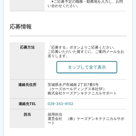
※ご応募予定の職種・勤務地を入力し、お問
い合わせください。
応募情報
応募方法
「応募する」ボタンよりご応募ください。
ご応募いただいた後すぐに、ご案内メールをお
送りします。
そちらを必ずご確認ください。
応募後の流れにつきましては、まずオンライン
企業説明会を予定しております。
日程につきましては、応募後に改めてご連絡い
たします。
連絡先住所
茨城県水戸市城南 2丁目7番5号
（ケーズホールディングス本社5F）
〈選考の流れ〉
株式会社ケーズデンキテクニカルサポート
▼ご応募
▼オンライン企業説明会
▼応募書類送付・適性検査（Web）
連絡先TEL
029-353-6152
▼エントリーシート、筆記試験シート提出
▼一次面接（オンライン）
担当
採用担当
▼二次面接（役員面接）
運営会社 （株）ケーズデンキテクニカルサポ
▼内々定
ート
〈応募書類について〉
履歴書（証明写真はビジネススタイル・3か月