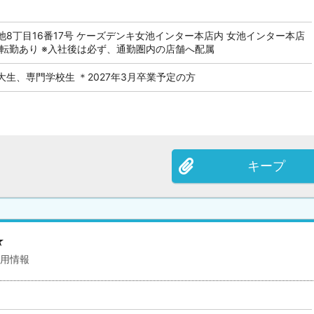
8丁目16番17号 ケーズデンキ女池インター本店内 女池インター本店
◎転勤あり ※入社後は必ず、通勤圏内の店舗へ配属
生、専門学校生 ＊2027年3月卒業予定の方
キープ
★
採用情報