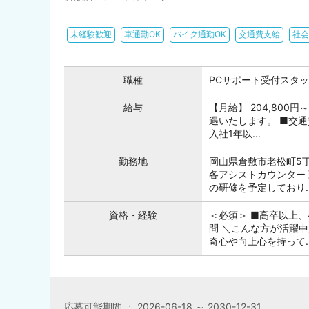
未経験歓迎
車通勤OK
バイク通勤OK
交通費支給
社会
職種
PCサポート受付スタ
給与
【月給】 204,800
遇いたします。 ■交通
入社1年以...
勤務地
岡山県倉敷市老松町5丁
各アシストカウンター
の研修を予定しており..
資格・経験
＜必須＞ ■高卒以上、
問 ＼こんな方が活躍
奇心や向上心を持って..
応募可能期間 ： 2026-06-18 ～ 2030-12-31