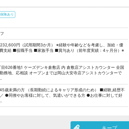
保険あり
ッフ
円～232,600円（試用期間3か月） ※経験や年齢などを考慮し、加給・優
費支給 ■役職手当 ■家族手当 ■賞与あり（前年度実績：4ヶ月分）※
目626番地1 ケーズデンキ倉敷店 内 倉敷店アシストカウンター 全国
 勤務地、応相談 オープンまでは岡山大安寺店アシストカウンターで
.
45歳未満の方 （長期勤続によるキャリア形成のため） ■経験,経歴不
中／ ●同僚やお客様に対して、気遣いができる方 ●お仕事に対して好
.
キープ