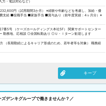
入力・電話対応など）
円～232,600円（試用期間3か月） ※経験や年齢などを考慮し、加給・優
費支給 ■役職手当 ■家族手当 ■賞与あり（前年度実績：4ヶ月分）※
目7番5号 （ケーズホールディングス本社5F） 関東サポートセンター
ー 勤務地、応相談 ◎全国転勤あり ◎Ｕ・Ｉターン歓迎します
の方 （長期勤続によるキャリア形成のため、若年者等を対象） 職務経
キープ
ーズデンキグループで働きませんか？／