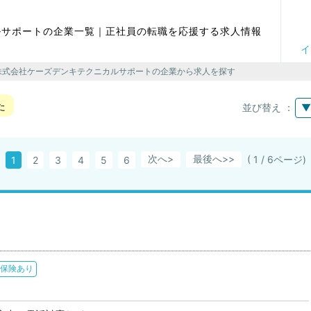
ルサポートの企業一覧｜正社員の転職を応援する求人情報
イ
 株式会社ケーズデンキテクニカルサポートの企業から求人を探す
た
並び替え ：
▼
次へ>
最後へ
( 1 / 6ページ)
1
2
3
4
5
6
保険あり