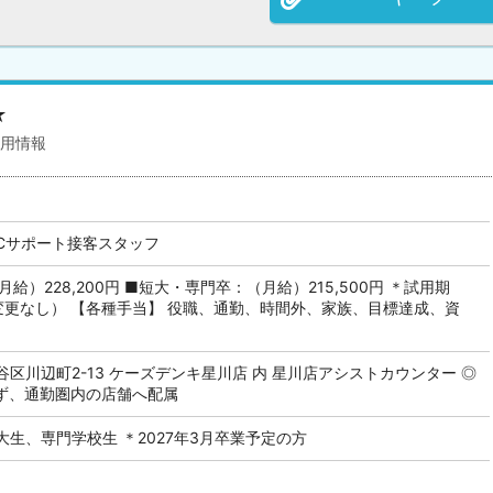
★
採用情報
PCサポート接客スタッフ
給）228,200円 ■短大・専門卒：（月給）215,500円 ＊試用期
変更なし） 【各種手当】 役職、通勤、時間外、家族、目標達成、資
区川辺町2-13 ケーズデンキ星川店 内 星川店アシストカウンター ◎
必ず、通勤圏内の店舗へ配属
生、専門学校生 ＊2027年3月卒業予定の方