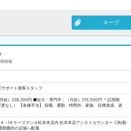
キープ
★
採用情報
PCサポート接客スタッフ
給）228,200円 ■短大・専門卒：（月給）215,500円 ＊試用期
変更なし） 【各種手当】 役職、通勤、時間外、家族、目標達成、資
4－14 ケーズデンキ松本本店内 松本本店アシストカウンター ◎転勤
、通勤圏内の店舗へ配属