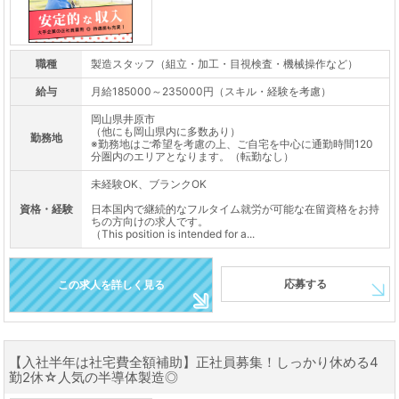
職種
製造スタッフ（組立・加工・目視検査・機械操作など）
給与
月給185000～235000円（スキル・経験を考慮）
岡山県井原市
（他にも岡山県内に多数あり）
勤務地
※勤務地はご希望を考慮の上、ご自宅を中心に通勤時間120
分圏内のエリアとなります。（転勤なし）
未経験OK、ブランクOK
資格・経験
日本国内で継続的なフルタイム就労が可能な在留資格をお持
ちの方向けの求人です。
（This position is intended for a...
応募する
この求人を詳しく見る
【入社半年は社宅費全額補助】正社員募集！しっかり休める4
勤2休☆人気の半導体製造◎