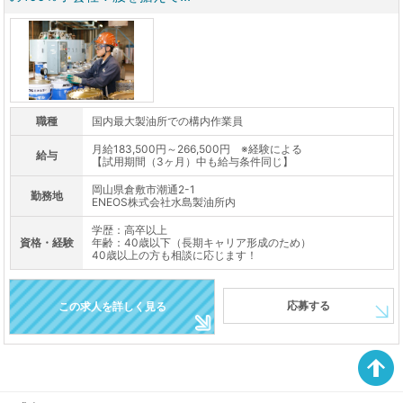
職種
国内最大製油所での構内作業員
月給183,500円～266,500円 ※経験による
給与
【試用期間（3ヶ月）中も給与条件同じ】
岡山県倉敷市潮通2-1
勤務地
ENEOS株式会社水島製油所内
学歴：高卒以上
資格・経験
年齢：40歳以下（長期キャリア形成のため）
40歳以上の方も相談に応じます！
応募する
この求人を詳しく見る