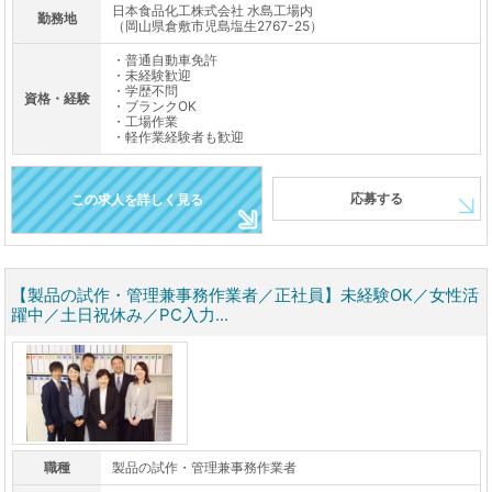
日本食品化工株式会社 水島工場内
勤務地
（岡山県倉敷市児島塩生2767-25）
・普通自動車免許
・未経験歓迎
・学歴不問
資格・経験
・ブランクOK
・工場作業
・軽作業経験者も歓迎
応募する
この求人を詳しく見る
【製品の試作・管理兼事務作業者／正社員】未経験OK／女性活
躍中／土日祝休み／PC入力...
職種
製品の試作・管理兼事務作業者