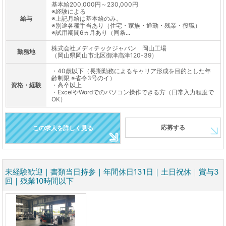
基本給200,000円～230,000円
※経験による
給与
※上記月給は基本給のみ。
※別途各種手当あり（住宅・家族・通勤・残業・役職）
※試用期間6ヵ月あり（同条...
株式会社メディテックジャパン 岡山工場
勤務地
（岡山県岡山市北区御津高津120-39）
・40歳以下（長期勤務によるキャリア形成を目的とした年
齢制限 ※省令3号のイ）
資格・経験
・高卒以上
・ExcelやWordでのパソコン操作できる方（日常入力程度で
OK）
応募する
この求人を詳しく見る
未経験歓迎｜書類当日持参｜年間休日131日｜土日祝休｜賞与3
回｜残業10時間以下