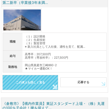
第二新卒（卒業後3年未満...
（１）設計開発
（２）生産技術
職種
（３）製造管理
※ 新入社員として入社後、適性を見て、配属...
高専卒：207,500円
給与
高専卒（専攻科卒）：227,500円
岡山県真庭市三崎860-2
勤務地
★マイカー通勤OK！
応募する
この求人を詳しく見る
《倉敷市》【構内作業員】東証スタンダード上場・（株）丸運
の100％子会社！腰を据えて...