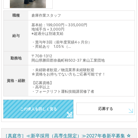
職種
倉庫作業スタッフ
基本給：199,000円～335,000円
地域手当＋3,000円
※超過分は別途支給
給与
・賞与年3回（前年度実績4ヶ月分）
・昇給あり 1.05％（...
〒708-1312
勤務地
岡山県勝田郡奈義町柿502-37 東山工業団地
・未経験者歓迎／物流業界未経験歓迎
☆資格をお持ちでない方もご応募可能です！
資格・経験
【応募資格】
・高卒以上
・フォークリフト運転技能講習修了者
応募する
この求人を詳しく見る
［真庭市］≪新卒採用（高専生限定）≫2027年春新卒募集 ☆