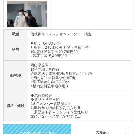
職種
機械操作・マシンオペレーター・検査
月給：184,000円～
月収例：240,170円(月給＋各種手当)
給与
※法定外残業手当40,762円/月
※深夜手当15,408円/月
岡山県笠岡市
勤務詳細：笠岡市
通勤方法：電車/徒歩/自転車/バイク/車
勤務地
最寄り駅：笠岡駅から車7分
※里庄駅から自転車10分
※構内無料駐車場利用O...
◆未経験歓迎
◆資格・学歴不問
◎UTメンバー多数就業！
資格・経験
◎製造業での経験がある方歓迎
《履歴書不要☆オンライン面接OK》
家にいながらスマホですぐに...
応募する
この求人を詳しく見る