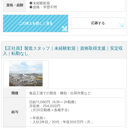
◆未経験歓迎
資格・経験
◆資格・学歴不問
応募する
この求人を詳しく見る
【正社員】製造スタッフ｜未経験歓迎｜資格取得支援｜安定収
入｜転勤なし
職種
食品工場での製造・梱包・出荷作業など
日給11,060円（6.5h＋2h勤務）
月収例：254,000円
（月20日勤務＋各種手当）
給与
＜年収例＞
・入社2年目／20代：年収300万円（月...