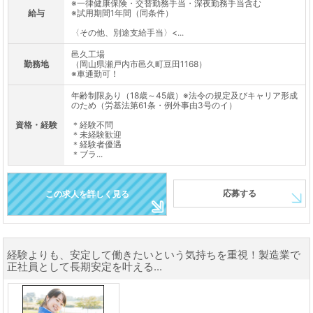
※一律健康保険・交替勤務手当・深夜勤務手当含む
給与
※試用期間1年間（同条件）
〈その他、別途支給手当〉<...
邑久工場
勤務地
（岡山県瀬戸内市邑久町豆田1168）
※車通勤可！
年齢制限あり（18歳～45歳）※法令の規定及びキャリア形成
のため（労基法第61条・例外事由3号のイ）
資格・経験
＊経験不問
＊未経験歓迎
＊経験者優遇
＊ブラ...
応募する
この求人を詳しく見る
経験よりも、安定して働きたいという気持ちを重視！製造業で
正社員として長期安定を叶える...