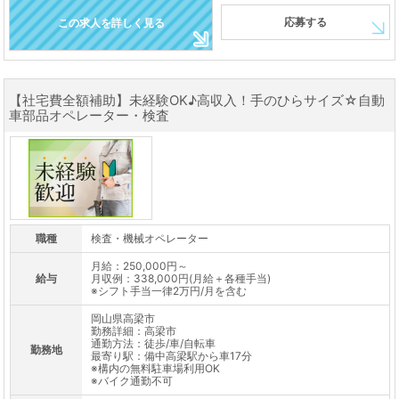
応募する
この求人を詳しく見る
【社宅費全額補助】未経験OK♪高収入！手のひらサイズ☆自動
車部品オペレーター・検査
職種
検査・機械オペレーター
月給：250,000円～
給与
月収例：338,000円(月給＋各種手当)
※シフト手当一律2万円/月を含む
岡山県高梁市
勤務詳細：高梁市
通勤方法：徒歩/車/自転車
勤務地
最寄り駅：備中高梁駅から車17分
※構内の無料駐車場利用OK
※バイク通勤不可