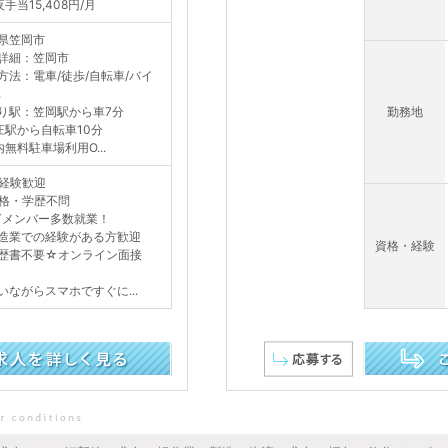
手当15,408円/月
県笠岡市
詳細：笠岡市
方法：電車/徒歩/自転車/バイ
車
り駅：笠岡駅から車7分
勤務地
庄駅から自転車10分
内無料駐車場利用O...
経験歓迎
格・学歴不問
Tメンバー多数就業！
造業での経験がある方歓迎
資格・経験
歴書不要☆オンライン面接
》
いながらスマホですぐに...
この求人を詳し