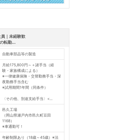
く見る
社員｜未経験歓
転勤...
自動車部品等の製造
月給175,800円～＋諸手当（経
験・家族構成による）
※一律健康保険・交替勤務手当・深
夜勤務手当含む
※試用期間1年間（同条件）
〈その他、別途支給手当〉<...
邑久工場
（岡山県瀬戸内市邑久町豆田
1168）
※車通勤可！
年齢制限あり（18歳～45歳）※法