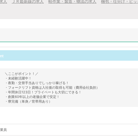
求人
ＪＲ姫新線の求人
軽作業・製造・物流の求人
梱包・仕分け・ピッ
＼ここがポイント！／
・未経験活躍中！
・夜勤・交替手当ありでしっかり稼げる！
・フォークリフト資格は入社後の取得も可能（費用会社負担）
・年間休日123日！プライベートも大切にできる！
・創業60年以上の老舗企業で安定！
・寮完備（単身／世帯用あり）
業員