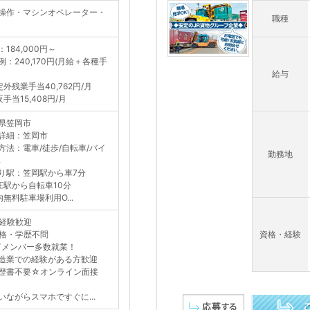
操作・マシンオペレーター・
職種
184,000円～
例：240,170円(月給＋各種手
給与
定外残業手当40,762円/月
手当15,408円/月
県笠岡市
詳細：笠岡市
方法：電車/徒歩/自転車/バイ
勤務地
車
り駅：笠岡駅から車7分
庄駅から自転車10分
内無料駐車場利用O...
経験歓迎
格・学歴不問
資格・経験
Tメンバー多数就業！
造業での経験がある方歓迎
歴書不要☆オンライン面接
》
いながらスマホですぐに...