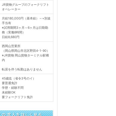
JR貨物グループのフォークリフト
オペレーター
月給180,000円（基本給）～+別途
手当有
※試用期間3ヶ月～6ヶ月は日勤勤
務（実働8時間）
日給8,680円
西岡山営業所
（岡山県岡山市北区野田4-1-90）
※JR貨物 岡山貨物ターミナル駅構
内
転居を伴う転勤はありません
45歳迄（省令3号のイ）
要普通免許
学歴・経験不問
未経験OK
要フォークリフト免許