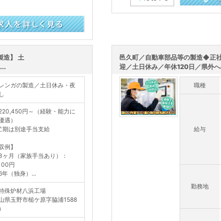
この求人を詳し
造】 土
邑久町／自動車部品等の製造◆正
..
迎／土日休み／年休120日／県外への
レンガの製造／土日休み・夜
職種
し
220,450円～（経験・能力に
優遇）
忙期は別途手当支給
給与
収例】
3ヶ月（家族手当あり）：
,100円
6年（独身）...
勤務地
特殊炉材八浜工場
山県玉野市槌ケ原字脇浦1588
）