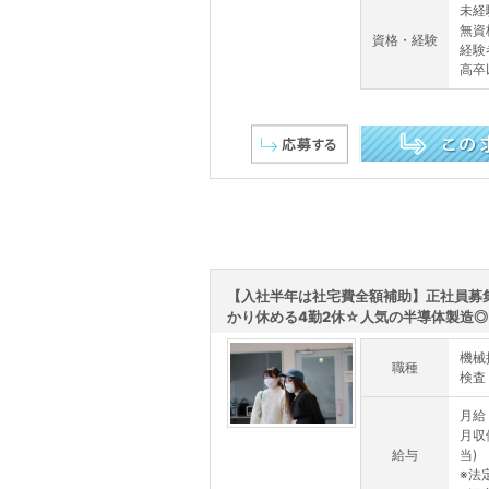
未経
無資
資格・経験
経験
高卒
この求人を詳しく見る
【入社半年は社宅費全額補助】正社員募
かり休める4勤2休☆人気の半導体製造◎
機械
職種
検査
月給：
月収
給与
当)
※法