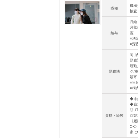
機械
職種
検査
月給：
月収
給与
当)
※法
※深夜
岡山
勤務
通勤
勤務地
ク/
最寄
※里
※構
◆未
◆資
◎U
資格・経験
◎製
《履
OK
家に