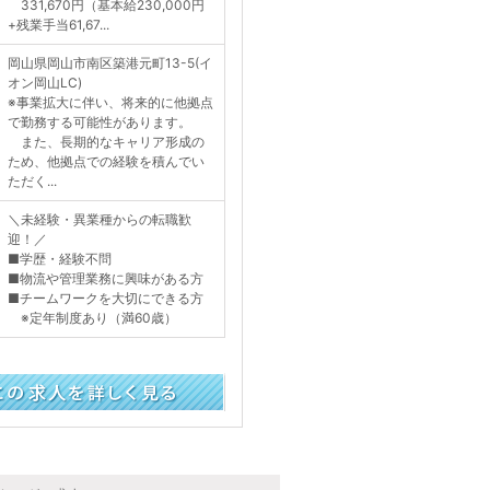
331,670円（基本給230,000円
+残業手当61,67...
岡山県岡山市南区築港元町13-5(イ
オン岡山LC)
※事業拡大に伴い、将来的に他拠点
で勤務する可能性があります。
また、長期的なキャリア形成の
ため、他拠点での経験を積んでい
ただく...
＼未経験・異業種からの転職歓
迎！／
■学歴・経験不問
■物流や管理業務に興味がある方
■チームワークを大切にできる方
※定年制度あり（満60歳）
く見る