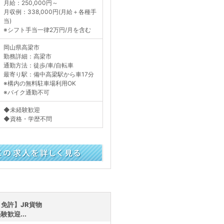
月給：250,000円～
月収例：338,000円(月給＋各種手
当)
※シフト手当一律2万円/月を含む
岡山県高梁市
勤務詳細：高梁市
通勤方法：徒歩/車/自転車
最寄り駅：備中高梁駅から車17分
※構内の無料駐車場利用OK
※バイク通勤不可
◆未経験歓迎
◆資格・学歴不問
く見る
免許】JR貨物
歓迎...