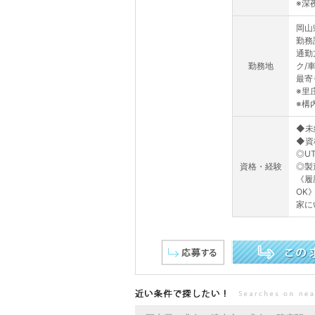
※深夜
岡山
勤務
通勤
勤務地
ク/
最寄
※里
※構
◆未
◆資
◎U
資格・経験
◎製
《履
OK
家に
この求人を詳しく見る
近い条件で探したい！