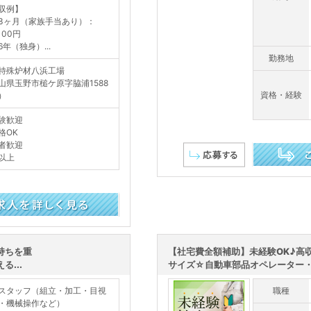
収例】
3ヶ月（家族手当あり）：
,100円
6年（独身）...
勤務地
特殊炉材八浜工場
山県玉野市槌ケ原字脇浦1588
資格・経験
）
験歓迎
格OK
者歓迎
以上
この求人を詳し
持ちを重
【社宅費全額補助】未経験OK♪高
...
サイズ☆自動車部品オペレーター
スタッフ（組立・加工・目視
職種
・機械操作など）