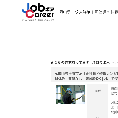
岡山県 求人詳細｜正社員の転
あなたの応募待ってます!注目の求人
≪岡山県玉野市≫【正社員／特殊レンガ製
日休み｜夜勤なし｜未経験OK｜地元で安.
特殊
職種
勤な
月給
より
※繁