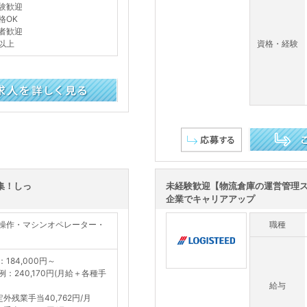
験歓迎
格OK
者歓迎
以上
資格・経験
この求人を詳し
集！しっ
未経験歓迎【物流倉庫の運営管理
企業でキャリアアップ
操作・マシンオペレーター・
職種
184,000円～
例：240,170円(月給＋各種手
給与
定外残業手当40,762円/月