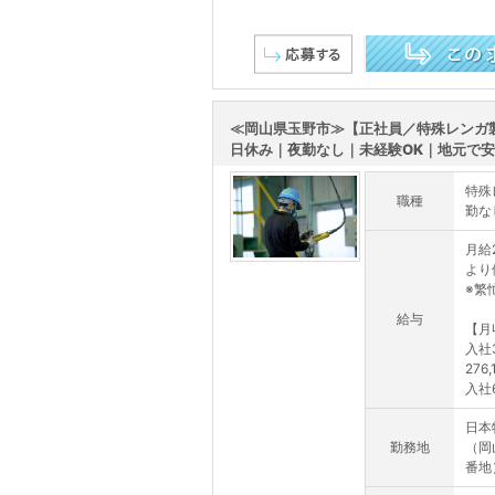
この求人を詳しく見る
≪岡山県玉野市≫【正社員／特殊レンガ製
日休み｜夜勤なし｜未経験OK｜地元で安.
特殊
職種
勤な
月給
より
※繁
給与
【月
入社
276
入社
日本
勤務地
（岡
番地