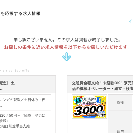
職を応援する求人情報
イ
申し訳ございません。この求人は掲載が終了しました。
お探しの条件に近い求人情報を以下からお探しいただけます。
造】 土
交通費全額支給！未経験OK！寮完
..
品の機械オペレーター・組立・検
レンガの製造／土日休み・夜
職種
し
220,450円～（経験・能力に
優遇）
忙期は別途手当支給
給与