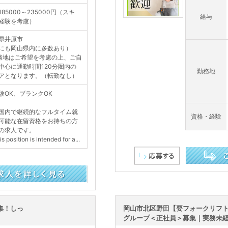
185000～235000円（スキ
給与
経験を考慮）
県井原市
にも岡山県内に多数あり）
務地はご希望を考慮の上、ご自
中心に通勤時間120分圏内の
勤務地
アとなります。（転勤なし）
験OK、ブランクOK
国内で継続的なフルタイム就
資格・経験
可能な在留資格をお持ちの方
の求人です。
 position is intended for a...
この求人を詳し
集！しっ
岡山市北区野田【要フォークリフト
グループ＜正社員＞募集｜実務未経験