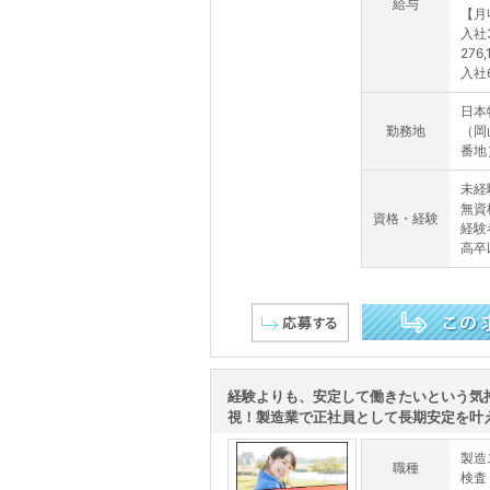
給与
【月
入社
276
入社
日本
勤務地
（岡
番地
未経
無資
資格・経験
経験
高卒
この求人を詳しく見る
経験よりも、安定して働きたいという気
視！製造業で正社員として長期安定を叶える
製造
職種
検査