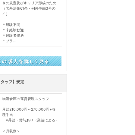
令の規定及びキャリア形成のため
（労基法第61条・例外事由3号の
イ）
＊経験不問
＊未経験歓迎
＊経験者優遇
＊ブラ...
く見る
スタッフ】安定
物流倉庫の運営管理スタッフ
月給210,000円～270,000円+各
種手当
※昇給・賞与あり（業績による）
＜月収例＞