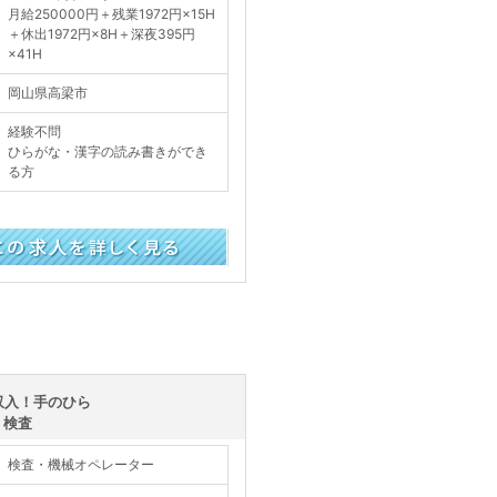
月給250000円＋残業1972円×15H
＋休出1972円×8H＋深夜395円
×41H
岡山県高梁市
経験不問
ひらがな・漢字の読み書きができ
る方
く見る
収入！手のひら
・検査
検査・機械オペレーター