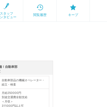
スタッフ
閲覧履歴
キープ
ンタビュー
備！自動車部
査
自動車部品の機械オペレーター・
組立・検査
月給250000円
別途交通費全額支給
＜月収＞
311000円以上可