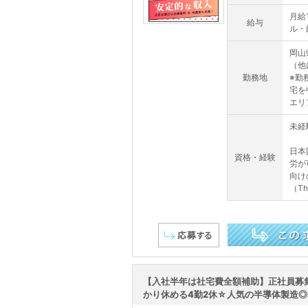
月給
給与
ル・
岡山
（他
勤務地
※勤
宅を
エリ
未経
日本
資格・経験
労が
向け
（This
この求人を詳しく見る
【入社半年は社宅費全額補助】正社員募
かり休める4勤2休☆人気の半導体製造◎