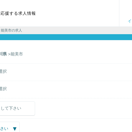
を応援する求人情報
イ
 能美市の求人
川県
能美市
選択
選択