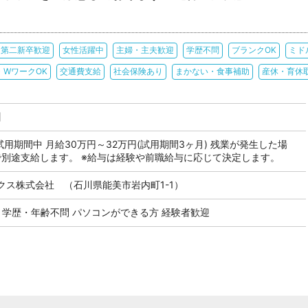
・第二新卒歓迎
女性活躍中
主婦・主夫歓迎
学歴不問
ブランクOK
ミド
・WワークOK
交通費支給
社会保険あり
まかない・食事補助
産休・育休
】
試用期間中 月給30万円～32万円(試用期間3ヶ月) 残業が発生した場
で別途支給します。 ※給与は経験や前職給与に応じて決定します。
クス株式会社 （石川県能美市岩内町1-1）
 学歴・年齢不問 パソコンができる方 経験者歓迎