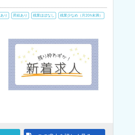
与あり
昇給あり
残業ほぼなし
残業少なめ（月20h未満）