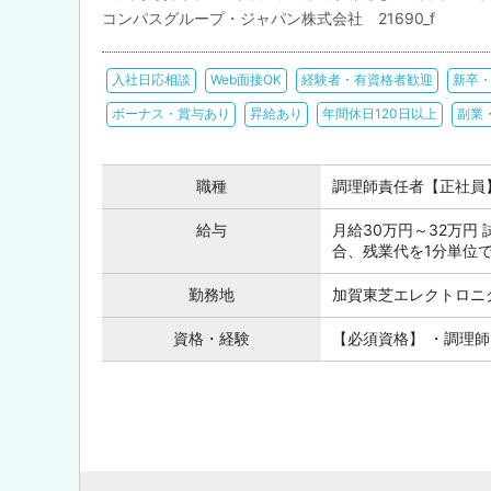
コンパスグループ・ジャパン株式会社 21690_f
入社日応相談
Web面接OK
経験者・有資格者歓迎
新卒
ボーナス・賞与あり
昇給あり
年間休日120日以上
副業
職種
調理師責任者【正社員
給与
月給30万円～32万円 
合、残業代を1分単位
勤務地
加賀東芝エレクトロニ
資格・経験
【必須資格】 ・調理師