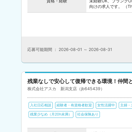
資格・経験
未経験OK、ブランク
向けの求人です。 （This posi
応募可能期間 ： 2026-08-01 ～ 2026-08-31
残業なしで安心して復帰できる環境！仲間
株式会社アスカ 新潟支店（jb645439）
入社日応相談
経験者・有資格者歓迎
女性活躍中
主婦・
残業少なめ（月20h未満）
社会保険あり