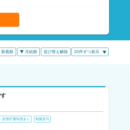
 新着順
▼ 月給順
並び替え解除
20件ずつ表示
です
・財形貯蓄制度あり
制服貸与