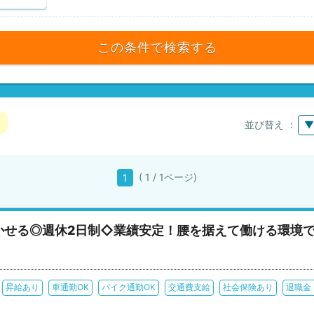
この条件で検索する
並び替え ：
▼
( 1 / 1ページ)
1
かせる◎週休2日制◇業績安定！腰を据えて働ける環境
昇給あり
車通勤OK
バイク通勤OK
交通費支給
社会保険あり
退職金