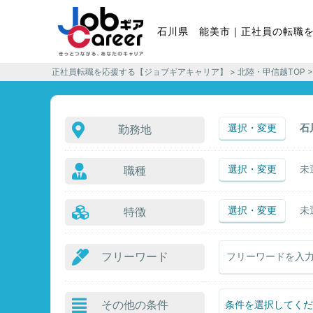
石川県 能美市｜正社員の転職
正社員転職を応援する【ジョブギアキャリア】
>
北陸・甲信越TOP
>
選択・変更
石
勤務地
選択・変更
未
職種
選択・変更
未
特徴
フリーワード
その他の条件