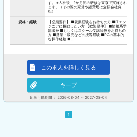
す。 ※入社後、2か月間の研修は東京で実施され
ます。（その際の家賃や諸費用は全額会社負
担）
資格・経験
【必須要件】 ■就業経験をお持ちの方 ■ITエン
ジニアに挑戦したい方 【歓迎要件】 ■情報系学
部出身 ■もしくはスクール受講経験をお持ちの
方 ■営業・販売などの接客経験 ■PCの基本的
な操作経験 ■...
この求人を詳しく見る
キープ
応募可能期間 ： 2026-08-04 ～ 2027-08-04
1