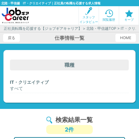
北陸・甲信越 IT・クリエイティブ｜正社員の転職を応援する求人情報
スタッフ
閲覧履歴
キープ
インタビュー
正社員転職を応援する【ジョブギアキャリア】
>
北陸・甲信越TOP
> IT・ク
仕事情報一覧
戻る
HOME
職種
IT・クリエイティブ
すべて
検索結果一覧
2件