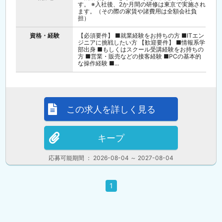
す。 ※入社後、2か月間の研修は東京で実施され
ます。（その際の家賃や諸費用は全額会社負
担）
資格・経験
【必須要件】 ■就業経験をお持ちの方 ■ITエン
ジニアに挑戦したい方 【歓迎要件】 ■情報系学
部出身 ■もしくはスクール受講経験をお持ちの
方 ■営業・販売などの接客経験 ■PCの基本的
な操作経験 ■...
この求人を詳しく見る
キープ
応募可能期間 ： 2026-08-04 ～ 2027-08-04
1