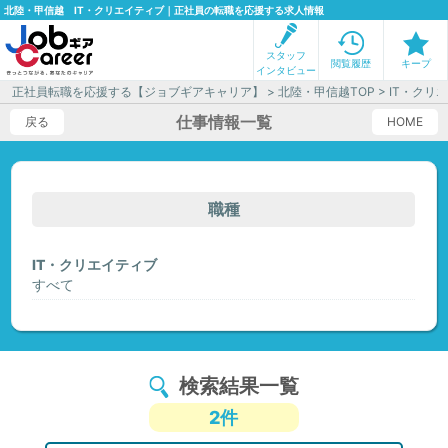
北陸・甲信越 IT・クリエイティブ｜正社員の転職を応援する求人情報
スタッフ
閲覧履歴
キープ
インタビュー
正社員転職を応援する【ジョブギアキャリア】
>
北陸・甲信越TOP
> IT・ク
仕事情報一覧
戻る
HOME
職種
IT・クリエイティブ
すべて
検索結果一覧
2件