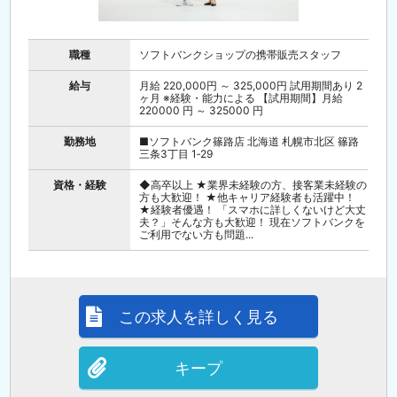
職種
ソフトバンクショップの携帯販売スタッフ
給与
月給 220,000円 ～ 325,000円 試用期間あり 2
ヶ月 ※経験・能力による 【試用期間】月給
220000 円 ～ 325000 円
勤務地
■ソフトバンク篠路店 北海道 札幌市北区 篠路
三条3丁目 1‐29
資格・経験
◆高卒以上 ★業界未経験の方、接客業未経験の
方も大歓迎！ ★他キャリア経験者も活躍中！
★経験者優遇！ 「スマホに詳しくないけど大丈
夫？」そんな方も大歓迎！ 現在ソフトバンクを
ご利用でない方も問題...
この求人を詳しく見る
キープ