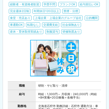
経験者・有資格者歓迎
学歴不問
ブランクOK
給与前払いOK
完全週休2日制
年間休日120日以上
禁煙・分煙
食堂・売店あり
上場企業・上場企業のグループ会社
公的機関
車通勤OK
転勤なし
交通費支給
社会保険あり
産休・育休取得実績あり
制服貸与
研修制度あり
職種
研削・サビ取り・清掃
給与
時給：1,300円～ 月収例：240,000円（時給
×8H実働×20日稼働＋各種手当）
勤務地
北海道石狩市 勤務詳細：石狩市 通勤方法：車