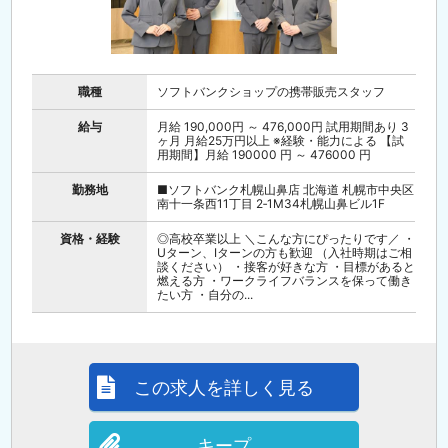
職種
ソフトバンクショップの携帯販売スタッフ
給与
月給 190,000円 ～ 476,000円 試用期間あり 3
ヶ月 月給25万円以上 ※経験・能力による 【試
用期間】月給 190000 円 ～ 476000 円
勤務地
■ソフトバンク札幌山鼻店 北海道 札幌市中央区
南十一条西11丁目 2‐1M34札幌山鼻ビル1F
資格・経験
◎高校卒業以上 ＼こんな方にぴったりです／ ・
Uターン、Iターンの方も歓迎 （入社時期はご相
談ください） ・接客が好きな方 ・目標があると
燃える方 ・ワークライフバランスを保って働き
たい方 ・自分の...
この求人を詳しく見る
キープ