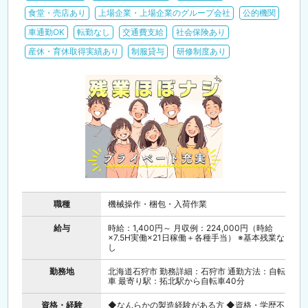
食堂・売店あり
上場企業・上場企業のグループ会社
公的機関
車通勤OK
転勤なし
交通費支給
社会保険あり
産休・育休取得実績あり
制服貸与
研修制度あり
職種
機械操作・梱包・入荷作業
給与
時給：1,400円～ 月収例：224,000円（時給
×7.5H実働×21日稼働＋各種手当） ※基本残業な
し
勤務地
北海道石狩市 勤務詳細：石狩市 通勤方法：自転
車 最寄り駅：拓北駅から自転車40分
資格・経験
◆なんらかの製造経験がある方 ◆資格・学歴不