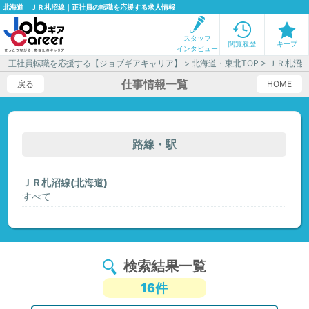
北海道 ＪＲ札沼線｜正社員の転職を応援する求人情報
スタッフ
閲覧履歴
キープ
インタビュー
正社員転職を応援する【ジョブギアキャリア】
>
北海道・東北TOP
> ＪＲ札沼
仕事情報一覧
戻る
HOME
路線・駅
ＪＲ札沼線(北海道)
すべて
検索結果一覧
16件