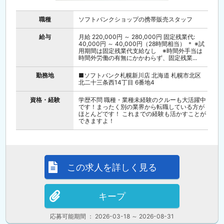
職種
ソフトバンクショップの携帯販売スタッフ
給与
月給 220,000円 ～ 280,000円 固定残業代:
40,000円 ～ 40,000円（28時間相当） ＊ ※試
用期間は固定残業代支給なし ※時間外手当は
時間外労働の有無にかかわらず、固定残業...
勤務地
■ソフトバンク札幌新川店 北海道 札幌市北区
北二十三条西14丁目 6番地4
資格・経験
学歴不問 職種・業種未経験のクルーも大活躍中
です！まったく別の業界から転職している方が
ほとんどです！ これまでの経験も活かすことが
できますよ！
この求人を詳しく見る
キープ
応募可能期間 ： 2026-03-18 ～ 2026-08-31