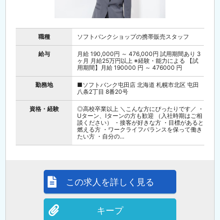
職種
ソフトバンクショップの携帯販売スタッフ
給与
月給 190,000円 ～ 476,000円 試用期間あり 3
ヶ月 月給25万円以上 ※経験・能力による 【試
用期間】月給 190000 円 ～ 476000 円
勤務地
■ソフトバンク屯田店 北海道 札幌市北区 屯田
八条2丁目 8番20号
資格・経験
◎高校卒業以上 ＼こんな方にぴったりです／ ・
Uターン、Iターンの方も歓迎 （入社時期はご相
談ください） ・接客が好きな方 ・目標があると
燃える方 ・ワークライフバランスを保って働き
たい方 ・自分の...
この求人を詳しく見る
キープ