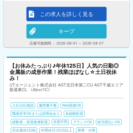
この求人を詳しく見る
キープ
応募可能期間 ： 2026-08-01 ～ 2026-08-07
【お休みたっぷり♪年休125日】人気の日勤◎
金属板の成形作業！残業ほぼなし☆土日祝休
み！
UTエージェント株式会社 AGT北日本第二CU AGT千歳エリア
新港東CL 《Abvc1C》
入社日応相談
履歴書不要
Web面接OK
職場見学OKまたは説明会あり
未経験歓迎
経験者・有資格者歓迎
学歴不問
ブランクOK
給与前払いOK
完全週休2日制
年間休日120日以上
禁煙・分煙