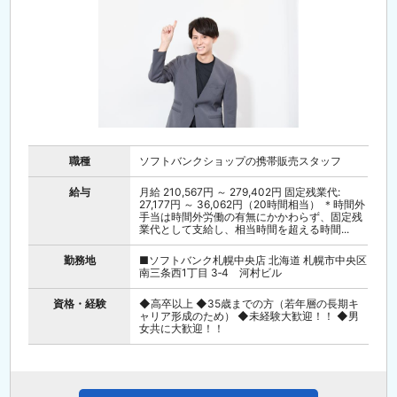
職種
ソフトバンクショップの携帯販売スタッフ
給与
月給 210,567円 ～ 279,402円 固定残業代:
27,177円 ～ 36,062円（20時間相当） ＊時間外
手当は時間外労働の有無にかかわらず、固定残
業代として支給し、相当時間を超える時間...
勤務地
■ソフトバンク札幌中央店 北海道 札幌市中央区
南三条西1丁目 3‐4 河村ビル
資格・経験
◆高卒以上 ◆35歳までの方（若年層の長期キ
ャリア形成のため） ◆未経験大歓迎！！ ◆男
女共に大歓迎！！