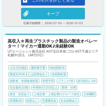
キープ
応募可能期間 ： 2026-07-04 ～ 2026-10-03
高収入☆再生プラスチック製品の製造オペレー
ター！マイカー通勤OK♪未経験OK
UTエージェント株式会社 AGT北日本第二CU AGT千歳エリア
札幌中沼CL 《ARTD1C》
入社日応相談
履歴書不要
Web面接OK
職場見学OKまたは説明会あり
未経験歓迎
経験者・有資格者歓迎
学歴不問
ブランクOK
給与前払いOK
完全週休2日制
年間休日120日以上
禁煙・分煙
食堂・売店あり
上場企業・上場企業のグループ会社
公的機関
車通勤OK
転勤なし
交通費支給
社会保険あり