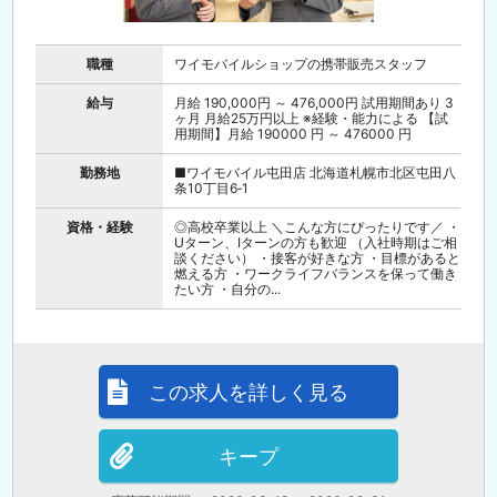
職種
ワイモバイルショップの携帯販売スタッフ
給与
月給 190,000円 ～ 476,000円 試用期間あり 3
ヶ月 月給25万円以上 ※経験・能力による 【試
用期間】月給 190000 円 ～ 476000 円
勤務地
■ワイモバイル屯田店 北海道札幌市北区屯田八
条10丁目6‐1
資格・経験
◎高校卒業以上 ＼こんな方にぴったりです／ ・
Uターン、Iターンの方も歓迎 （入社時期はご相
談ください） ・接客が好きな方 ・目標があると
燃える方 ・ワークライフバランスを保って働き
たい方 ・自分の...
この求人を詳しく見る
キープ