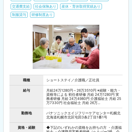
交通費支給
社会保険あり
産休・育休取得実績あり
制服貸与
研修制度あり
職種
ショートステイ／介護職／正社員
給与
月給24万1280円～26万3510円 ※経験・能力・
資格等による 初任者研修 月給 24万1280円 実
務者研修 月給 24万4980円 介護福祉士 月給 25
万7330円 社会福祉士 月給 26万...
勤務地
パナソニックエイジフリーケアセンター札幌北
北海道札幌市北区屯田3条2丁目1番1号
資格・経験
◆下記のいずれかの資格をお持ちの方 ・介護福
祉士 ・介護職員実務者研修（ヘルパー1級、介