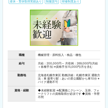
産休・育休取得実績あり
制服貸与
研修制度あり
職種
機械管理・原料投入・検品・梱包
給与
月給：200,000円～ 月収例：269,000円(月給
＋各種手当) ※資格手当15,000円/月を含む
勤務地
北海道札幌市東区 勤務詳細：札幌市東区 通勤方
法：車 最寄り駅：あいの里公園駅から車10分 ※
バイク通勤不可
資格・経験
◆未経験歓迎 ⇒配属後にクレーン、玉掛、フォ
ークリフトの資格取得が必須です ◆資格・学歴
不問