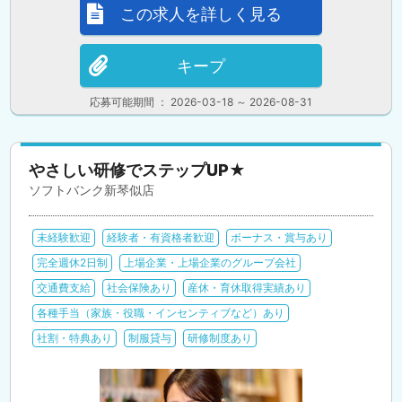
この求人を詳しく見る
キープ
応募可能期間 ： 2026-03-18 ～ 2026-08-31
やさしい研修でステップUP★
ソフトバンク新琴似店
未経験歓迎
経験者・有資格者歓迎
ボーナス・賞与あり
完全週休2日制
上場企業・上場企業のグループ会社
交通費支給
社会保険あり
産休・育休取得実績あり
各種手当（家族・役職・インセンティブなど）あり
社割・特典あり
制服貸与
研修制度あり