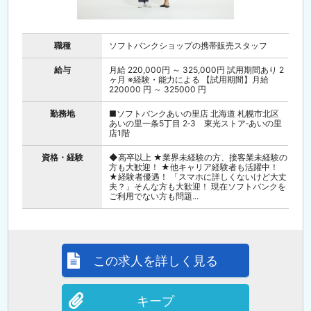
職種
ソフトバンクショップの携帯販売スタッフ
給与
月給 220,000円 ～ 325,000円 試用期間あり 2
ヶ月 ※経験・能力による 【試用期間】月給
220000 円 ～ 325000 円
勤務地
■ソフトバンクあいの里店 北海道 札幌市北区
あいの里一条5丁目 2‐3 東光ストア‐あいの里
店1階
資格・経験
◆高卒以上 ★業界未経験の方、接客業未経験の
方も大歓迎！ ★他キャリア経験者も活躍中！
★経験者優遇！ 「スマホに詳しくないけど大丈
夫？」そんな方も大歓迎！ 現在ソフトバンクを
ご利用でない方も問題...
この求人を詳しく見る
キープ