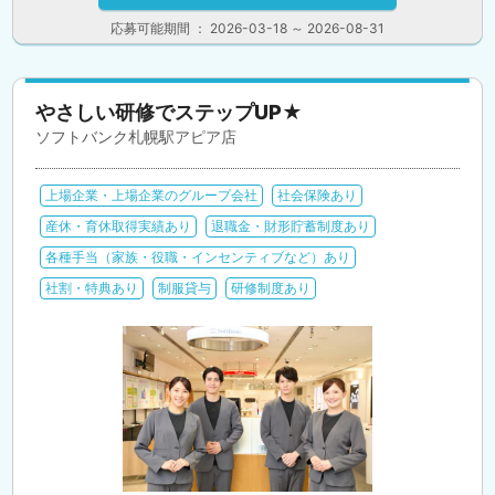
応募可能期間 ： 2026-03-18 ～ 2026-08-31
やさしい研修でステップUP★
ソフトバンク札幌駅アピア店
上場企業・上場企業のグループ会社
社会保険あり
産休・育休取得実績あり
退職金・財形貯蓄制度あり
各種手当（家族・役職・インセンティブなど）あり
社割・特典あり
制服貸与
研修制度あり