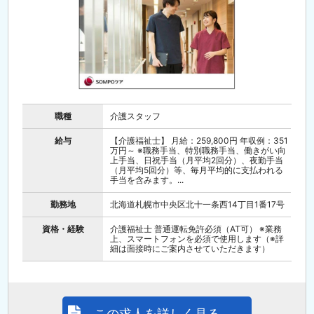
職種
介護スタッフ
給与
【介護福祉士】 月給：259,800円 年収例：351
万円～ ※職務手当、特別職務手当、働きがい向
上手当、日祝手当（月平均2回分）、夜勤手当
（月平均5回分）等、毎月平均的に支払われる
手当を含みます。...
勤務地
北海道札幌市中央区北十一条西14丁目1番17号
資格・経験
介護福祉士 普通運転免許必須（AT可） ※業務
上、スマートフォンを必須で使用します（※詳
細は面接時にご案内させていただきます）
この求人を詳しく見る