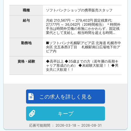
職種
ソフトバンクショップの携帯販売スタッフ
給与
月給 210,567円 ～ 279,402円 固定残業代:
27,177円 ～ 36,062円（20時間相当） ＊時間外
手当は時間外労働の有無にかかわらず、固定残
業代として支給し、相当時間を超える時間...
勤務地
■ソフトバンク札幌駅アピア店 北海道 札幌市中
央区 北五条西3丁目 札幌駅南口広場地下街ア
ピア内
資格・経験
◆高卒以上 ◆35歳までの方（若年層の長期キ
ャリア形成のため） ◆未経験大歓迎！！ ◆男
女共に大歓迎！！
この求人を詳しく見る
キープ
応募可能期間 ： 2026-03-18 ～ 2026-08-31