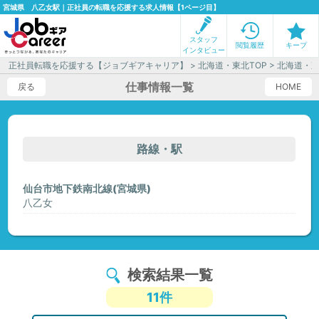
宮城県 八乙女駅｜正社員の転職を応援する求人情報【1ページ目】
スタッフ
閲覧履歴
キープ
インタビュー
正社員転職を応援する【ジョブギアキャリア】
>
北海道・東北TOP
>
北海道・
仕事情報一覧
戻る
HOME
路線・駅
仙台市地下鉄南北線(宮城県)
八乙女
検索結果一覧
11件