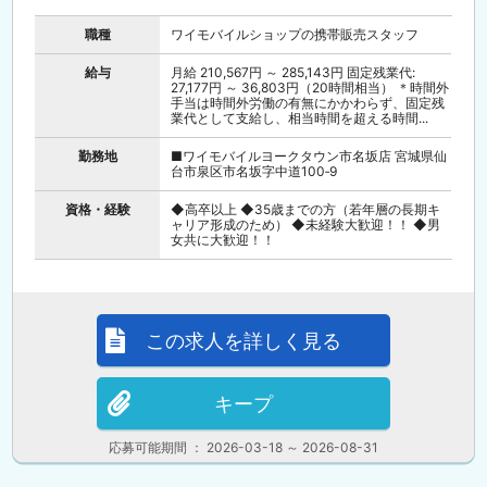
職種
ワイモバイルショップの携帯販売スタッフ
給与
月給 210,567円 ～ 285,143円 固定残業代:
27,177円 ～ 36,803円（20時間相当） ＊時間外
手当は時間外労働の有無にかかわらず、固定残
業代として支給し、相当時間を超える時間...
勤務地
■ワイモバイルヨークタウン市名坂店 宮城県仙
台市泉区市名坂字中道100‐9
資格・経験
◆高卒以上 ◆35歳までの方（若年層の長期キ
ャリア形成のため） ◆未経験大歓迎！！ ◆男
女共に大歓迎！！
この求人を詳しく見る
キープ
応募可能期間 ： 2026-03-18 ～ 2026-08-31