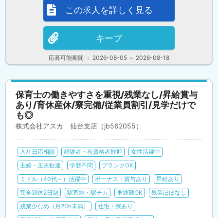
この求人を詳しく見る
キープ
応募可能期間 ： 2026-08-05 ～ 2026-08-18
保育士の働きやすさを重視/残業なし/昇給賞与
あり/育休産休/寮完備/従業員割引/見学だけで
も◎
株式会社アスカ 仙台支店（jb562055）
入社日応相談
経験者・有資格者歓迎
女性活躍中
主婦・主夫歓迎
学歴不問
ブランクOK
ミドル（40代～）活躍中
ボーナス・賞与あり
昇給あり
完全週休2日制
駅直結・駅チカ
車通勤OK
残業ほぼなし
残業少なめ（月20h未満）
社宅・寮あり