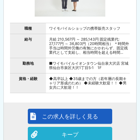
職種
ワイモバイルショップの携帯販売スタッフ
給与
月給 210,567円 ～ 285,143円 固定残業代:
27,177円 ～ 36,803円（20時間相当） ＊時間外
手当は時間外労働の有無にかかわらず、固定残
業代として支給し、相当時間を超える時間...
勤務地
■ワイモバイルイオンタウン仙台泉大沢店 宮城
県仙台市泉区大沢1丁目5‐1 1F
資格・経験
◆高卒以上 ◆35歳までの方（若年層の長期キ
ャリア形成のため） ◆未経験大歓迎！！ ◆男
女共に大歓迎！！
この求人を詳しく見る
キープ