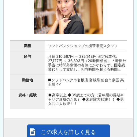
職種
ソフトバンクショップの携帯販売スタッフ
給与
月給 210,567円 ～ 285,143円 固定残業代:
27,177円 ～ 36,803円（20時間相当） ＊時間外
手当は時間外労働の有無にかかわらず、固定残
業代として支給し、相当時間を超える時間...
勤務地
■ソフトバンク市名坂店 宮城県 仙台市泉区 高
玉町 4‐1
資格・経験
◆高卒以上 ◆35歳までの方（若年層の長期キ
ャリア形成のため） ◆未経験大歓迎！！ ◆男
女共に大歓迎！！
この求人を詳しく見る