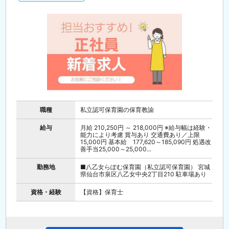
職種
私立認可保育園の保育教諭
給与
月給 210,250円 ～ 218,000円 ※給与幅は経験・
能力により考慮 賞与あり 交通費あり／上限
15,000円 基本給 177,620～185,090円 処遇改
善手当25,000～25,000...
勤務地
■八乙女らぽむ保育園（私立認可保育園） 宮城
県仙台市泉区八乙女中央2丁目210 駐車場あり
資格・経験
【資格】保育士