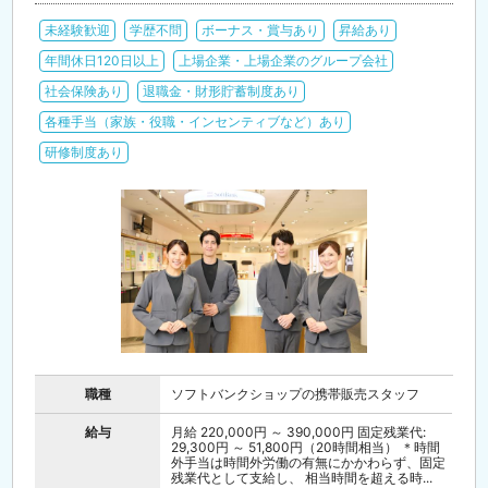
未経験歓迎
学歴不問
ボーナス・賞与あり
昇給あり
年間休日120日以上
上場企業・上場企業のグループ会社
社会保険あり
退職金・財形貯蓄制度あり
各種手当（家族・役職・インセンティブなど）あり
研修制度あり
職種
ソフトバンクショップの携帯販売スタッフ
給与
月給 220,000円 ～ 390,000円 固定残業代:
29,300円 ～ 51,800円（20時間相当） ＊時間
外手当は時間外労働の有無にかかわらず、固定
残業代として支給し、 相当時間を超える時...