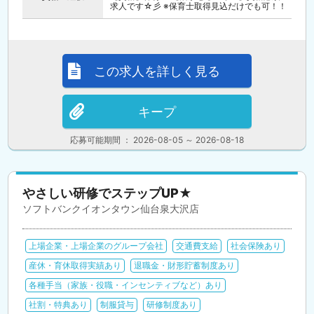
求人です☆彡 ※保育士取得見込だけでも可！！
この求人を詳しく見る
キープ
応募可能期間 ： 2026-08-05 ～ 2026-08-18
やさしい研修でステップUP★
ソフトバンクイオンタウン仙台泉大沢店
上場企業・上場企業のグループ会社
交通費支給
社会保険あり
産休・育休取得実績あり
退職金・財形貯蓄制度あり
各種手当（家族・役職・インセンティブなど）あり
社割・特典あり
制服貸与
研修制度あり