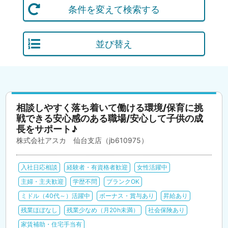
条件を変えて検索する
並び替え
相談しやすく落ち着いて働ける環境/保育に挑
戦できる安心感のある職場/安心して子供の成
長をサポート♪
株式会社アスカ 仙台支店（jb610975）
入社日応相談
経験者・有資格者歓迎
女性活躍中
主婦・主夫歓迎
学歴不問
ブランクOK
ミドル（40代～）活躍中
ボーナス・賞与あり
昇給あり
残業ほぼなし
残業少なめ（月20h未満）
社会保険あり
家賃補助・住宅手当有