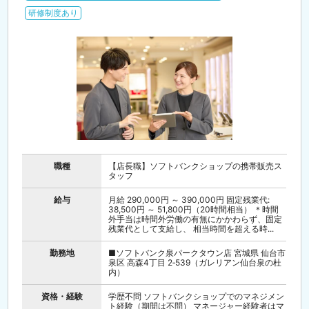
研修制度あり
職種
【店長職】ソフトバンクショップの携帯販売ス
タッフ
給与
月給 290,000円 ～ 390,000円 固定残業代:
38,500円 ～ 51,800円（20時間相当） ＊時間
外手当は時間外労働の有無にかかわらず、固定
残業代として支給し、 相当時間を超える時...
勤務地
■ソフトバンク泉パークタウン店 宮城県 仙台市
泉区 高森4丁目 2‐539（ガレリアン仙台泉の杜
内）
資格・経験
学歴不問 ソフトバンクショップでのマネジメン
ト経験（期間は不問） マネージャー経験者はマ