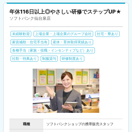
年休116日以上◎やさしい研修でステップUP★
ソフトバンク仙台泉店
未経験歓迎
上場企業・上場企業のグループ会社
社宅・寮あり
家賃補助・住宅手当有
産休・育休取得実績あり
各種手当（家族・役職・インセンティブなど）あり
社割・特典あり
制服貸与
研修制度あり
職種
ソフトバンクショップの携帯販売スタッフ