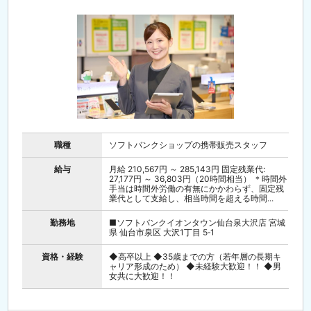
職種
ソフトバンクショップの携帯販売スタッフ
給与
月給 210,567円 ～ 285,143円 固定残業代:
27,177円 ～ 36,803円（20時間相当） ＊時間外
手当は時間外労働の有無にかかわらず、固定残
業代として支給し、相当時間を超える時間...
勤務地
■ソフトバンクイオンタウン仙台泉大沢店 宮城
県 仙台市泉区 大沢1丁目 5‐1
資格・経験
◆高卒以上 ◆35歳までの方（若年層の長期キ
ャリア形成のため） ◆未経験大歓迎！！ ◆男
女共に大歓迎！！