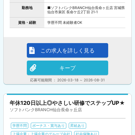
勤務地
■ソフトバンクBRANCH仙台長命ヶ丘店 宮城県
仙台市泉区 長命ケ丘2丁目 21‐1
資格・経験
学歴不問 未経験者OK
この求人を詳しく見る
キープ
応募可能期間 ： 2026-03-18 ～ 2026-08-31
年休120日以上◎やさしい研修でステップUP★
ソフトバンクBRANCH仙台長命ヶ丘店
学歴不問
ボーナス・賞与あり
昇給あり
上場企業・上場企業のグループ会社
社会保険あり