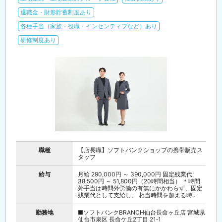
退職金・財形貯蓄制度あり
各種手当（家族・役職・インセンティブなど）あり
研修制度あり
職種
【店長職】ソフトバンクショップの携帯販売ス
タッフ
給与
月給 290,000円 ～ 390,000円 固定残業代:
38,500円 ～ 51,800円（20時間相当） ＊時間
外手当は時間外労働の有無にかかわらず、固定
残業代として支給し、 相当時間を超える時...
勤務地
■ソフトバンクBRANCH仙台長命ヶ丘店 宮城県
仙台市泉区 長命ケ丘2丁目 21‐1