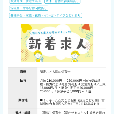
家賃補助・住宅手当有
産休・育休取得実績あり
退職金・財形貯蓄制度あり
各種手当（家族・役職・インセンティブなど）あり
職種
認定こども園の保育士
給与
月給 210,000円 ～ 250,000円 ※給与幅は経
験・能力により考慮 賞与あり 交通費あり／上限
18,000円/月 ＊単身住宅手当20,000円～
25,000円 ＊家族手当5,000円～ ＊通...
勤務地
■ミッキー八乙女こども園（認定こども園） 宮
城県仙台市泉区八乙女4丁目211 駐車場あり
資格・経験
【資格】保育士 【活かせるスキル】資格必須の