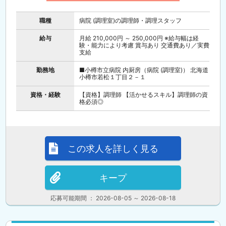
職種
病院 (調理室)の調理師・調理スタッフ
給与
月給 210,000円 ～ 250,000円 ※給与幅は経
験・能力により考慮 賞与あり 交通費あり／実費
支給
勤務地
■小樽市立病院 内厨房（病院 (調理室)） 北海道
小樽市若松１丁目２－１
資格・経験
【資格】調理師 【活かせるスキル】調理師の資
格必須◎
この求人を詳しく見る
キープ
応募可能期間 ： 2026-08-05 ～ 2026-08-18