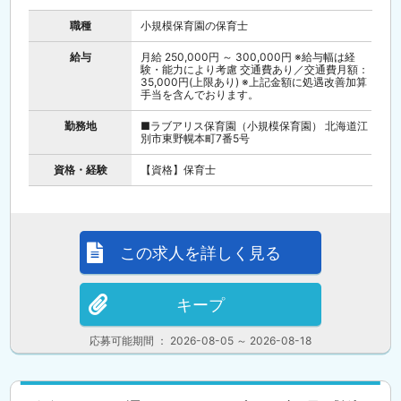
職種
小規模保育園の保育士
給与
月給 250,000円 ～ 300,000円 ※給与幅は経
験・能力により考慮 交通費あり／交通費月額：
35,000円(上限あり) ※上記金額に処遇改善加算
手当を含んでおります。
勤務地
■ラブアリス保育園（小規模保育園） 北海道江
別市東野幌本町7番5号
資格・経験
【資格】保育士
この求人を詳しく見る
キープ
応募可能期間 ： 2026-08-05 ～ 2026-08-18