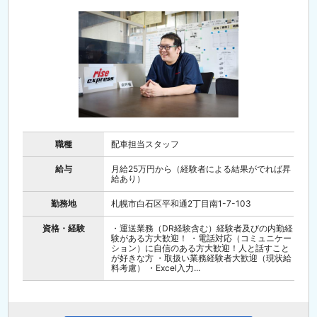
職種
配車担当スタッフ
給与
月給25万円から（経験者による結果がでれば昇
給あり）
勤務地
札幌市白石区平和通2丁目南1-7-103
資格・経験
・運送業務（DR経験含む）経験者及びの内勤経
験がある方大歓迎！ ・電話対応（コミュニケー
ション）に自信のある方大歓迎！人と話すこと
が好きな方 ・取扱い業務経験者大歓迎（現状給
料考慮） ・Excel入力...