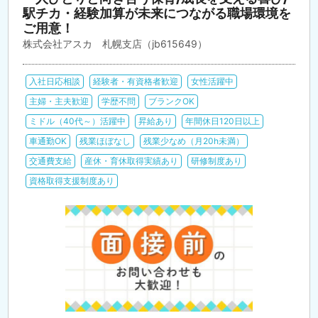
駅チカ・経験加算が未来につながる職場環境を
ご用意！
株式会社アスカ 札幌支店（jb615649）
入社日応相談
経験者・有資格者歓迎
女性活躍中
主婦・主夫歓迎
学歴不問
ブランクOK
ミドル（40代～）活躍中
昇給あり
年間休日120日以上
車通勤OK
残業ほぼなし
残業少なめ（月20h未満）
交通費支給
産休・育休取得実績あり
研修制度あり
資格取得支援制度あり