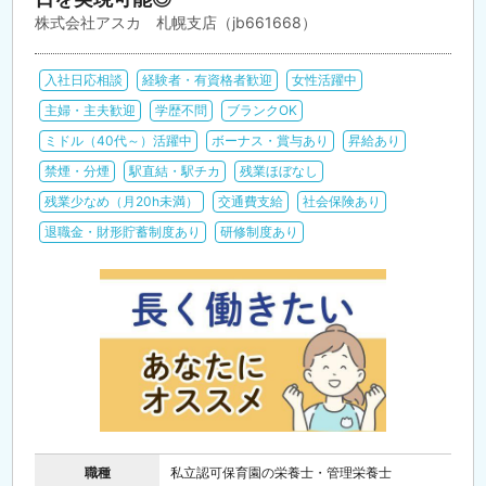
株式会社アスカ 札幌支店（jb661668）
入社日応相談
経験者・有資格者歓迎
女性活躍中
主婦・主夫歓迎
学歴不問
ブランクOK
ミドル（40代～）活躍中
ボーナス・賞与あり
昇給あり
禁煙・分煙
駅直結・駅チカ
残業ほぼなし
残業少なめ（月20h未満）
交通費支給
社会保険あり
退職金・財形貯蓄制度あり
研修制度あり
職種
私立認可保育園の栄養士・管理栄養士