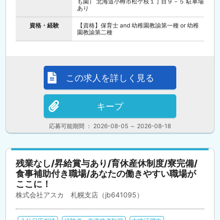
も園） 北海道小樽市松ケ枝１丁目９－５ 駐車場
あり
資格・経験
【資格】保育士 and 幼稚園教諭第一種 or 幼稚
園教諭第二種
この求人を詳しく見る
キープ
応募可能期間 ： 2026-08-05 ～ 2026-08-18
残業なし/昇給賞与あり/育休産休制度/寮完備/
食事補助付き職場/あなたの働きやすい職場が
ここに！
株式会社アスカ 札幌支店（jb641095）