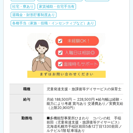
社宅・寮あり
家賃補助・住宅手当有
退職金・財形貯蓄制度あり
各種手当（家族・役職・インセンティブなど）あり
職種
児童発達支援・放課後等デイサービスの保育士
給与
月給 188,500円 ～ 228,500円 ※給与幅は経験・
能力により考慮 賞与あり 交通費あり／実費支給
（上限20,900円）
勤務地
■多機能型事業所ひまわり コパンの杜 手稲
前田（児童発達支援・放課後等デイサービス）
北海道札幌市手稲区前田5条12丁目1330前田ノ
ルテビル1階 駐車場あり