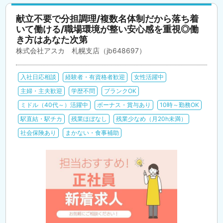
献立不要で分担調理/複数名体制だから落ち着
いて働ける/職場環境が整い安心感を重視◎働
き方はあなた次第
株式会社アスカ 札幌支店（jb648697）
入社日応相談
経験者・有資格者歓迎
女性活躍中
主婦・主夫歓迎
学歴不問
ブランクOK
ミドル（40代～）活躍中
ボーナス・賞与あり
10時～勤務OK
駅直結・駅チカ
残業ほぼなし
残業少なめ（月20h未満）
社会保険あり
まかない・食事補助