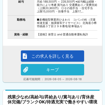
給与
月給 188,500円 ～ 228,500円 ※給与幅は経験・
能力により考慮 賞与あり 交通費あり／実費支給
（上限20,900円） ◎その他手当 ・住宅手当
上限15,000円 ・扶養手当 上限17,...
勤務地
■多機能型事業所ひまわり コパンの杜（児童
発達支援・放課後等デイサービス） 北海道小樽
市銭函３丁目２９８番地 駐車場あり
資格・経験
【資格】保育士 and 普通自動車運転免許
この求人を詳しく見る
キープ
応募可能期間 ： 2026-08-05 ～ 2026-08-18
残業少なめ/高給与/昇給あり/賞与あり/育休産
休完備/ブランクOK/待遇充実で働きやすい環境