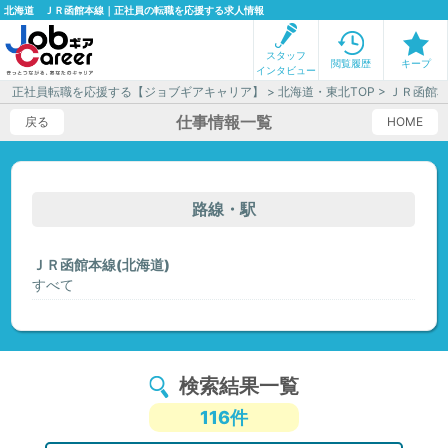
北海道 ＪＲ函館本線｜正社員の転職を応援する求人情報
スタッフ
閲覧履歴
キープ
インタビュー
正社員転職を応援する【ジョブギアキャリア】
>
北海道・東北TOP
> ＪＲ函館
仕事情報一覧
戻る
HOME
路線・駅
ＪＲ函館本線(北海道)
すべて
検索結果一覧
116件