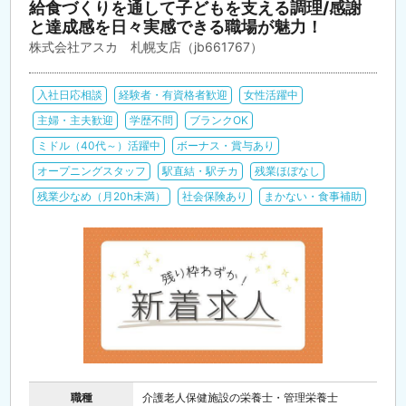
給食づくりを通して子どもを支える調理/感謝
と達成感を日々実感できる職場が魅力！
株式会社アスカ 札幌支店（jb661767）
入社日応相談
経験者・有資格者歓迎
女性活躍中
主婦・主夫歓迎
学歴不問
ブランクOK
ミドル（40代～）活躍中
ボーナス・賞与あり
オープニングスタッフ
駅直結・駅チカ
残業ほぼなし
残業少なめ（月20h未満）
社会保険あり
まかない・食事補助
職種
介護老人保健施設の栄養士・管理栄養士