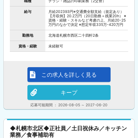
職種
チラシ・雑誌の印刷業務（2交替）
給与
月給202393円※交通費全額支給（規定あり）
【月収例】20.2万円（20日勤務＋残業20h） ※
資格・経験・スキルなど考慮の上、月給20-25
万円のなかで決定 ※想定年収335万-420万円
勤務地
北海道札幌市西区二十四軒2条
資格・経験
未経験可
この求人を詳しく見る
キープ
応募可能期間 ： 2026-08-05 ～ 2027-06-20
◆札幌市北区◆正社員／土日祝休み／キッチン
業務／食事補助有