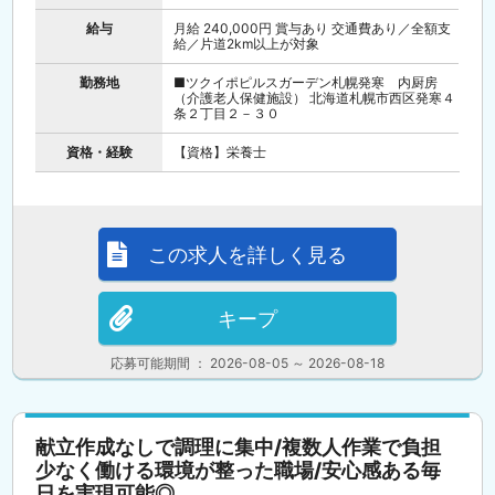
給与
月給 240,000円 賞与あり 交通費あり／全額支
給／片道2km以上が対象
勤務地
■ツクイポピルスガーデン札幌発寒 内厨房
（介護老人保健施設） 北海道札幌市西区発寒４
条２丁目２－３０
資格・経験
【資格】栄養士
この求人を詳しく見る
キープ
応募可能期間 ： 2026-08-05 ～ 2026-08-18
献立作成なしで調理に集中/複数人作業で負担
少なく働ける環境が整った職場/安心感ある毎
日を実現可能◎