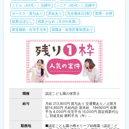
ミドル（40代～）活躍中
シニア（60代～）活躍中
ボーナス・賞与あり
昇給あり
完全週休2日制
禁煙・分煙
残業ほぼなし
残業少なめ（月20h未満）
家賃補助・住宅手当有
退職金・財形貯蓄制度あり
職種
認定こども園の保育士
給与
月給 213,900円 賞与あり 交通費あり／上限月
額14,850円 月給内訳 基本給 194900円 添乗
手当 4,000円 住宅手当 15,000円 固定残業代な
し 別途支給 燃料手当（年）...
勤務地
■認定こども園小樽オリーブ幼稚園（認定こど