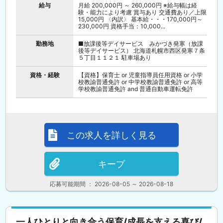
給与
月給 200,000円 ～ 260,000円 ※給与幅は経
験・能力により考慮 賞与あり 交通費あり／上限
15,000円 〈内訳〉 基本給・・・170,000円～
230,000円 資格手当：10,000...
勤務地
■放課後等デイサービス みかづき発寒（放課
後等デイサービス） 北海道札幌市西区発寒７条
５丁目１１２１ 駐車場あり
資格・経験
【資格】保育士 or 児童指導員任用資格 or 小学
校教諭普通免許 or 中学校教諭普通免許 or 高等
学校教諭普通免許 and 普通自動車運転免許
この求人を詳しく見る
キープ
応募可能期間 ： 2026-08-05 ～ 2026-08-18
一人ひとりと向き合う保育/成長を支える喜び/