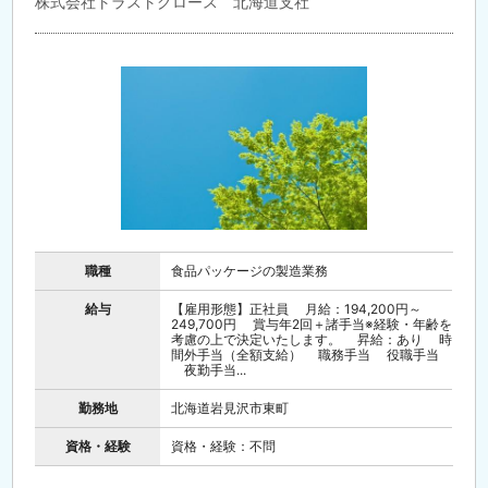
株式会社トラストグロース 北海道支社
職種
食品パッケージの製造業務
給与
【雇用形態】正社員 月給：194,200円～
249,700円 賞与年2回＋諸手当※経験・年齢を
考慮の上で決定いたします。 昇給：あり 時
間外手当（全額支給） 職務手当 役職手当
夜勤手当...
勤務地
北海道岩見沢市東町
資格・経験
資格・経験：不問