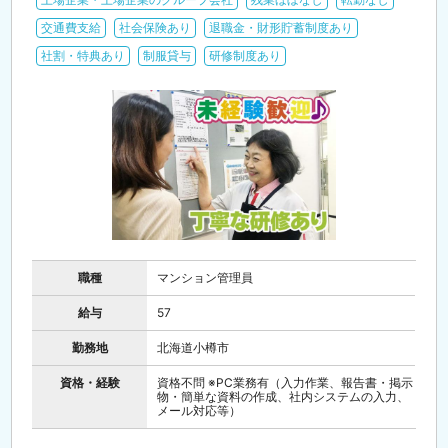
交通費支給
社会保険あり
退職金・財形貯蓄制度あり
社割・特典あり
制服貸与
研修制度あり
職種
マンション管理員
給与
57
勤務地
北海道小樽市
資格・経験
資格不問 ※PC業務有（入力作業、報告書・掲示
物・簡単な資料の作成、社内システムの入力、
メール対応等）