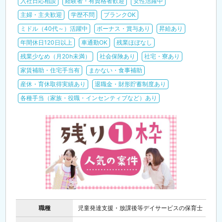
入社日応相談
経験者・有資格者歓迎
女性活躍中
主婦・主夫歓迎
学歴不問
ブランクOK
ミドル（40代～）活躍中
ボーナス・賞与あり
昇給あり
年間休日120日以上
車通勤OK
残業ほぼなし
残業少なめ（月20h未満）
社会保険あり
社宅・寮あり
家賃補助・住宅手当有
まかない・食事補助
産休・育休取得実績あり
退職金・財形貯蓄制度あり
各種手当（家族・役職・インセンティブなど）あり
職種
児童発達支援・放課後等デイサービスの保育士