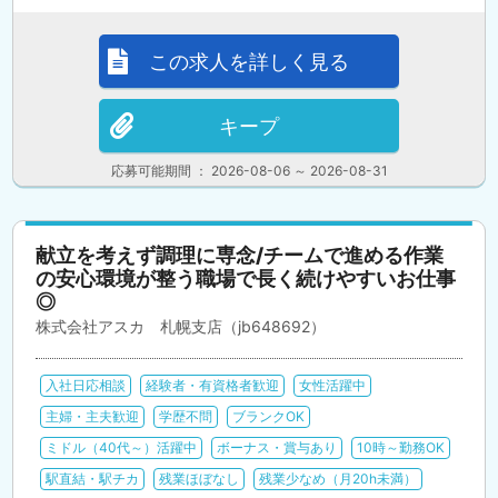
この求人を詳しく見る
キープ
応募可能期間 ： 2026-08-06 ～ 2026-08-31
献立を考えず調理に専念/チームで進める作業
の安心環境が整う職場で長く続けやすいお仕事
◎
株式会社アスカ 札幌支店（jb648692）
入社日応相談
経験者・有資格者歓迎
女性活躍中
主婦・主夫歓迎
学歴不問
ブランクOK
ミドル（40代～）活躍中
ボーナス・賞与あり
10時～勤務OK
駅直結・駅チカ
残業ほぼなし
残業少なめ（月20h未満）