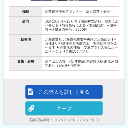
職種
企業福利厚生プランナー（法人営業・保全）
給与
月給20万円～25万円（採用時支給額・能力によ
り異なる ※当社規程による・委細面談）＋諸手
当 ※研修受講手当：8500円
勤務地
北海道支社 北海道札幌市中央区北三条西3-1 ※
お住まいや適性等を考慮の上、希望勤務地を選
べます ★各支店の住所・交通アクセス等はホー
ムページよりご確認ください
資格・経験
高卒以上の方 ※定年65歳 未経験大歓迎 試用期
間あり（2か月※同条件）
この求人を詳しく見る
キープ
応募可能期間 ： 2026-08-01 ～ 2026-08-31