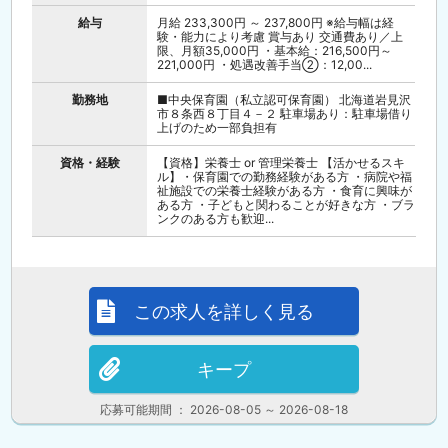
給与
月給 233,300円 ～ 237,800円 ※給与幅は経
験・能力により考慮 賞与あり 交通費あり／上
限、月額35,000円 ・基本給：216,500円～
221,000円 ・処遇改善手当②：12,00...
勤務地
■中央保育園（私立認可保育園） 北海道岩見沢
市８条西８丁目４－２ 駐車場あり：駐車場借り
上げのため一部負担有
資格・経験
【資格】栄養士 or 管理栄養士 【活かせるスキ
ル】・保育園での勤務経験がある方 ・病院や福
祉施設での栄養士経験がある方 ・食育に興味が
ある方 ・子どもと関わることが好きな方 ・ブラ
ンクのある方も歓迎...
この求人を詳しく見る
キープ
応募可能期間 ： 2026-08-05 ～ 2026-08-18