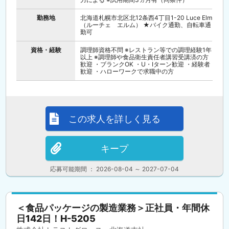
勤務地
北海道札幌市北区北12条西4丁目1-20 Luce Elm
（ルーチェ エルム） ★バイク通勤、自転車通
勤可
資格・経験
調理師資格不問 ※レストラン等での調理経験1年
以上 ※調理師や食品衛生責任者講習受講済の方
歓迎 ・ブランクOK ・U・Iターン歓迎 ・経験者
歓迎 ・ハローワークで求職中の方
この求人を詳しく見る
キープ
応募可能期間 ： 2026-08-04 ～ 2027-07-04
＜食品パッケージの製造業務＞正社員・年間休
日142日！H-5205