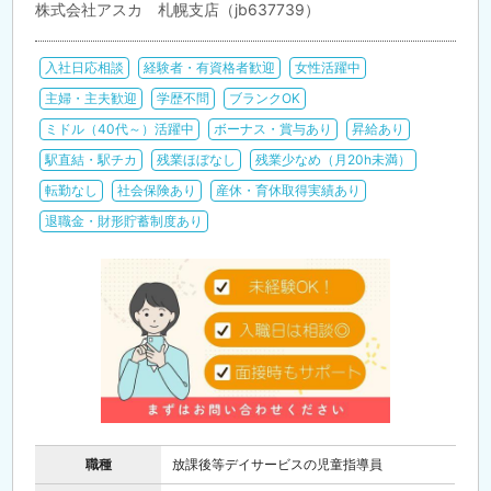
株式会社アスカ 札幌支店（jb637739）
入社日応相談
経験者・有資格者歓迎
女性活躍中
主婦・主夫歓迎
学歴不問
ブランクOK
ミドル（40代～）活躍中
ボーナス・賞与あり
昇給あり
駅直結・駅チカ
残業ほぼなし
残業少なめ（月20h未満）
転勤なし
社会保険あり
産休・育休取得実績あり
退職金・財形貯蓄制度あり
職種
放課後等デイサービスの児童指導員