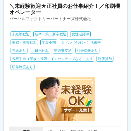
＼未経験歓迎★正社員のお仕事紹介！／印刷機
オペレーター
パーソルファクトリーパートナーズ株式会社
未経験歓迎
新卒・第二新卒歓迎
女性活躍中
主婦・主夫歓迎
学歴不問
ミドル（40代～）活躍中
昇給あり
土日祝休み
交通費支給
社会保険あり
各種手当（家族・役職・インセンティブなど）あり
制服貸与
研修制度あり