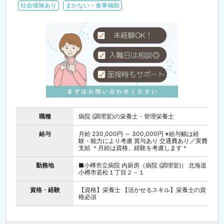
社会保険あり
まかない・食事補助
職種
病院 (調理室)の栄養士・管理栄養士
給与
月給 230,000円 ～ 300,000円 ※給与幅は経
験・能力により考慮 賞与あり 交通費あり／実費
支給 ＊月給は資格、経験を考慮します＊
勤務地
■小樽市立病院 内厨房（病院 (調理室)） 北海道
小樽市若松１丁目２－１
資格・経験
【資格】栄養士 【活かせるスキル】栄養士の資
格必須