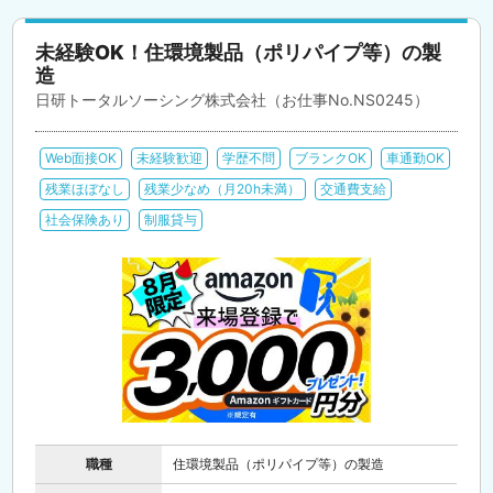
未経験OK！住環境製品（ポリパイプ等）の製
造
日研トータルソーシング株式会社（お仕事No.NS0245）
Web面接OK
未経験歓迎
学歴不問
ブランクOK
車通勤OK
残業ほぼなし
残業少なめ（月20h未満）
交通費支給
社会保険あり
制服貸与
職種
住環境製品（ポリパイプ等）の製造