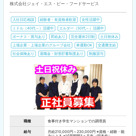
株式会社ジェイ・エス・ビー・フードサービス
入社日応相談
経験者・有資格者歓迎
女性活躍中
ミドル（40代～）活躍中
エルダー（50代～）活躍中
ボーナス・賞与あり
昇給あり
完全週休2日制
土日祝休み
上場企業・上場企業のグループ会社
車通勤OK
交通費支給
社会保険あり
退職金・財形貯蓄制度あり
制服貸与
職種
食事付き学生マンションでの調理員
給与
月給210,000円～230,000円 ※資格・経験・能
力による ※試用期間3ヵ月有（同条件）