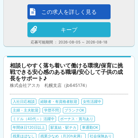
この求人を詳しく見る
キープ
応募可能期間 ： 2026-08-05 ～ 2026-08-18
相談しやすく落ち着いて働ける環境/保育に挑
戦できる安心感のある職場/安心して子供の成
長をサポート♪
株式会社アスカ 札幌支店（jb645174）
入社日応相談
経験者・有資格者歓迎
女性活躍中
主婦・主夫歓迎
学歴不問
ブランクOK
ミドル（40代～）活躍中
ボーナス・賞与あり
年間休日120日以上
駅直結・駅チカ
車通勤OK
残業ほぼなし
残業少なめ（月20h未満）
社会保険あり