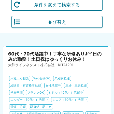
条件を変えて検索する
並び替え
60代・70代活躍中！丁寧な研修あり♪平日の
みの勤務！土日祝はゆっくりお休み！
大和ライフネクスト株式会社 KITA1201
入社日応相談
Web面接OK
未経験歓迎
経験者・有資格者歓迎
女性活躍中
主婦・主夫歓迎
学歴不問
ブランクOK
ミドル（40代～）活躍中
エルダー（50代～）活躍中
シニア（60代～）活躍中
禁煙・分煙
駅直結・駅チカ
上場企業・上場企業のグループ会社
残業ほぼなし
転勤なし