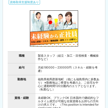
資格取得支援制度あり
職種
製造スタッフ（組立・加工・目視検査・機械操
作など）
給与
月給180000～230000円（スキル・経験を考
慮）
勤務地
福島県相馬郡新地町 （他にも福島県内に多数あ
り） ※勤務地はご希望を考慮の上、ご自宅を中
心に通勤時間120分圏内のエリアとなります。
（転勤なし）
資格・経験
未経験OK、ブランクOK 日本国内で継続的なフ
ルタイム就労が可能な在留資格をお持ちの方向
けの求人です。 （This position is intended for
applicants who h...