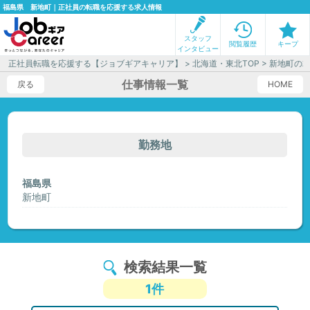
福島県 新地町｜正社員の転職を応援する求人情報
スタッフ
閲覧履歴
キープ
インタビュー
正社員転職を応援する【ジョブギアキャリア】
>
北海道・東北TOP
> 新地町の
仕事情報一覧
戻る
HOME
勤務地
福島県
新地町
検索結果一覧
1件