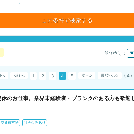
この条件で検索する
た
並び替え ：
▼
初へ
<前へ
次へ>
最後へ
( 4 
1
2
3
4
5
定休のお仕事。業界未経験者・ブランクのある方も歓迎
交通費支給
社会保険あり