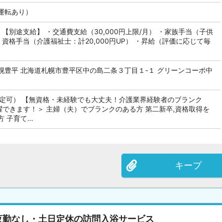
運転あり）
円～ 【別途支給】 ・交通費支給（30,000円上限/月） ・家族手当（子供
 ・資格手当（介護福祉士：計20,000円UP） ・昇給（評価に応じて毎
幌豊平 北海道札幌市豊平区中の島二条３丁目１-１ グリーンコーポ中
限定可） 【無資格・未経験でも大丈夫！介護業界経験者のブランク
躍できます！＞ 主婦（夫）でブランクのある方 第二新卒,資格取得を
子育て...
キープ
夜勤なし・土日定休の訪問入浴サービス