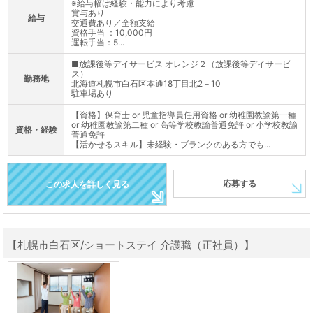
※給与幅は経験・能力により考慮
賞与あり
給与
交通費あり／全額支給
資格手当 ：10,000円
運転手当：5...
■放課後等デイサービス オレンジ２（放課後等デイサービ
ス）
勤務地
北海道札幌市白石区本通18丁目北2－10
駐車場あり
【資格】保育士 or 児童指導員任用資格 or 幼稚園教諭第一種
or 幼稚園教諭第二種 or 高等学校教諭普通免許 or 小学校教諭
資格・経験
普通免許
【活かせるスキル】未経験・ブランクのある方でも...
応募する
この求人を詳しく見る
【札幌市白石区/ショートステイ 介護職（正社員）】