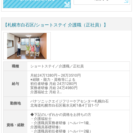
【札幌市白石区/ショートステイ 介護職（正社員）】
職種
ショートステイ／介護職／正社員
月給24万1280円～26万3510円
※経験・能力・資格等による
給与
初任者研修 月給 24万1280円
実務者研修 月給 24万4980円
介護福祉士 月給 2...
パナソニックエイジフリーケアセンター札幌白石
勤務地
北海道札幌市白石区菊水元町1条4丁目1-17
◆下記のいずれかの資格をお持ちの方
・介護福祉士
・介護職員実務者研修（ヘルパー1級、
資格・経験
介護職員基礎研修）
・介護職員初任者研修（ヘルパー2級）