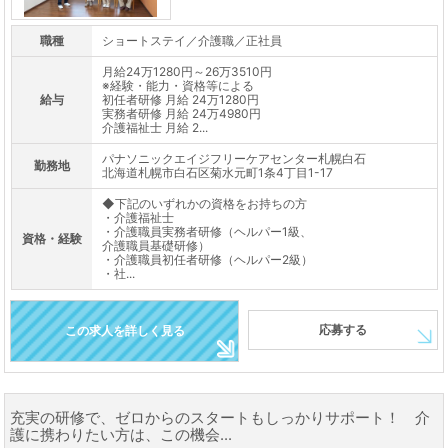
職種
ショートステイ／介護職／正社員
月給24万1280円～26万3510円
※経験・能力・資格等による
給与
初任者研修 月給 24万1280円
実務者研修 月給 24万4980円
介護福祉士 月給 2...
パナソニックエイジフリーケアセンター札幌白石
勤務地
北海道札幌市白石区菊水元町1条4丁目1-17
◆下記のいずれかの資格をお持ちの方
・介護福祉士
・介護職員実務者研修（ヘルパー1級、
資格・経験
介護職員基礎研修）
・介護職員初任者研修（ヘルパー2級）
・社...
応募する
この求人を詳しく見る
充実の研修で、ゼロからのスタートもしっかりサポート！ 介
護に携わりたい方は、この機会...