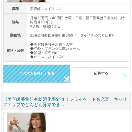
職種
美容師スタイリスト
月給22万円～40万円 土曜・日曜・祝日勤務は手当支給（時
給与
給換算100円）
※資格・経験による
勤務地
北海道河西郡芽室町東6条9-1 ダイイチめむろ店1階
◆美容師免許をお持ちの方
◆年齢・ブランクは問いません
資格・経験
◆髪型・髪色自由
◆ピアス、ネイルOK
応募する
この求人を詳しく見る
《美容師募集》有給消化率91％！プライベートも充実、キャリ
アアップでどんどん昇給でき...