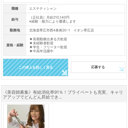
職種
エステティシャン
［正社員］月給210,140円
給与
※経験・能力により優遇します
勤務地
北海道帯広市西4条南20-1 イオン帯広店
★長期勤務出来る方歓迎
★未経験者歓迎
資格・経験
★学生・フリーター歓迎
★中高年活躍中
応募する
この求人を詳しく見る
《美容師募集》有給消化率91％！プライベートも充実、キャリ
アアップでどんどん昇給でき...