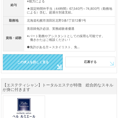
※能力による
給与
★固定時間外手当（44時間）67,540円～74,800円（勤務地
による）含む。超過分別途支給。
勤務地
北海道札幌市清田区北野3条1丁目12番1号
美容師免許必須、実務経験者優遇
※パート勤務やアシスタントとしての採用も可能です。
資格・経験
働きかたはご相談ください！
●免許がある方＝スタイリスト、免...
応募する
この求人を詳しく見る
【エステティシャン】トータルエステが特徴 総合的なスキル
が身に付きます