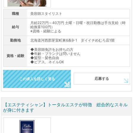
職種
美容師スタイリスト
月給22万円～40万円 土曜・日曜・祝日勤務は手当支給（時
給与
給換算100円）
※資格・経験による
勤務地
北海道河西郡芽室町東6条9-1 ダイイチめむろ店1階
◆美容師免許をお持ちの方
◆年齢・ブランクは問いません
資格・経験
◆髪型・髪色自由
◆ピアス、ネイルOK
応募する
この求人を詳しく見る
【エステティシャン】トータルエステが特徴 総合的なスキル
が身に付きます