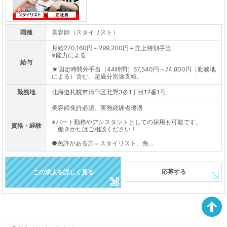
職種
美容師（スタイリスト）
月給270,160円～299,200円＋売上特別手当
※能力による
給与
★固定時間外手当（44時間）67,540円～74,800円（勤務地
による）含む。超過分別途支給。
勤務地
北海道札幌市清田区北野3条1丁目12番1号
美容師免許必須、実務経験者優遇
※パート勤務やアシスタントとしての採用も可能です。
資格・経験
働きかたはご相談ください！
●免許がある方＝スタイリスト、免...
応募する
この求人を詳しく見る