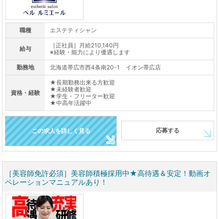
職種
エステティシャン
［正社員］月給210,140円
給与
※経験・能力により優遇します
勤務地
北海道帯広市西4条南20-1 イオン帯広店
★長期勤務出来る方歓迎
★未経験者歓迎
資格・経験
★学生・フリーター歓迎
★中高年活躍中
応募する
この求人を詳しく見る
［美容師免許必須］美容師積極採用中★高待遇＆安定！動画オ
ペレーションマニュアルあり！