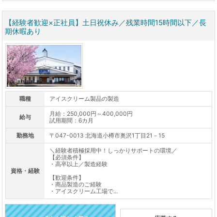
【経験者歓迎×正社員】土日祝休み／残業時間15時間以下／長
期休暇あり
職種
アイスクリーム製品の製造
月給：250,000円～400,000円
給与
試用期間：6カ月
勤務地
〒047-0013 北海道小樽市奥沢1丁目21－15
＼経験者積極採用中！しっかりサポートの環境／
【必須条件】
・高卒以上／製造経験
資格・経験
【歓迎条件】
・商品製造のご経験
・アイスクリーム工場で...