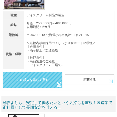
職種
アイスクリーム製品の製造
月給：250,000円～400,000円
給与
試用期間：6カ月
勤務地
〒047-0013 北海道小樽市奥沢1丁目21－15
＼経験者積極採用中！しっかりサポートの環境／
【必須条件】
・高卒以上／製造経験
資格・経験
【歓迎条件】
・商品製造のご経験
・アイスクリーム工場で...
応募する
この求人を詳しく見る
経験よりも、安定して働きたいという気持ちを重視！製造業で
正社員として長期安定を叶える...