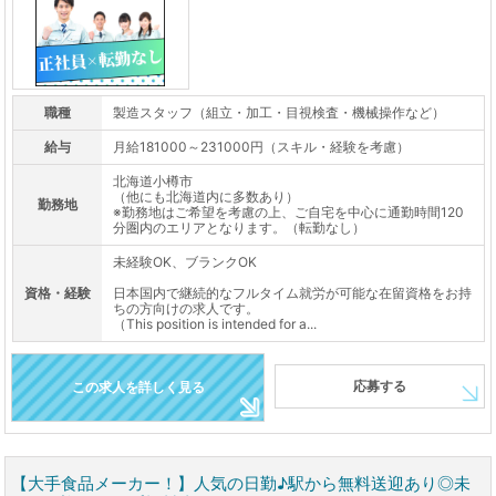
職種
製造スタッフ（組立・加工・目視検査・機械操作など）
給与
月給181000～231000円（スキル・経験を考慮）
北海道小樽市
（他にも北海道内に多数あり）
勤務地
※勤務地はご希望を考慮の上、ご自宅を中心に通勤時間120
分圏内のエリアとなります。（転勤なし）
未経験OK、ブランクOK
資格・経験
日本国内で継続的なフルタイム就労が可能な在留資格をお持
ちの方向けの求人です。
（This position is intended for a...
応募する
この求人を詳しく見る
【大手食品メーカー！】人気の日勤♪駅から無料送迎あり◎未