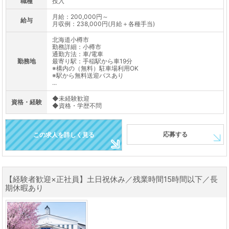
職種
投入
月給：200,000円～
給与
月収例：238,000円(月給＋各種手当)
北海道小樽市
勤務詳細：小樽市
通勤方法：車/電車
勤務地
最寄り駅：手稲駅から車19分
※構内の（無料）駐車場利用OK
※駅から無料送迎バスあり
...
◆未経験歓迎
資格・経験
◆資格・学歴不問
応募する
この求人を詳しく見る
【経験者歓迎×正社員】土日祝休み／残業時間15時間以下／長
期休暇あり