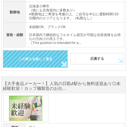
北海道小樽市
（他にも北海道内に多数あり）
勤務地
※勤務地はご希望を考慮の上、ご自宅を中心に通勤時間120
分圏内のエリアとなります。（転勤なし）
未経験OK、ブランクOK
資格・経験
日本国内で継続的なフルタイム就労が可能な在留資格をお持
ちの方向けの求人です。
（This position is intended for a...
応募する
この求人を詳しく見る
【大手食品メーカー！】人気の日勤♪駅から無料送迎あり◎未
経験歓迎！カップ麺製造のお仕...