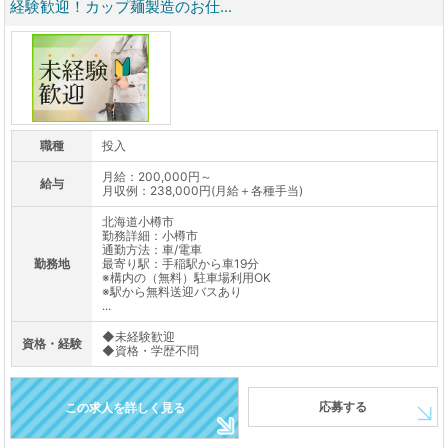
経験歓迎！カップ麺製造のお仕...
職種
投入
月給：200,000円～
給与
月収例：238,000円(月給＋各種手当)
北海道小樽市
勤務詳細：小樽市
通勤方法：車/電車
勤務地
最寄り駅：手稲駅から車19分
※構内の（無料）駐車場利用OK
※駅から無料送迎バスあり
...
◆未経験歓迎
資格・経験
◆資格・学歴不問
応募する
この求人を詳しく見る