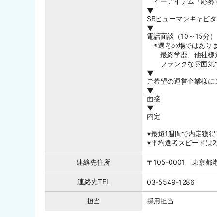
イーアイデム「応募
▼
SBヒューマンキャピ
▼
電話面談（10～15分）
※選考の場ではあり
最終学歴、他社様選
フランクな雰囲気で
▼
ご希望の運営企業様に
▼
面接
▼
内定
※最短1週間で内定獲得
※平均選考スピードは
連絡先住所
〒105-0001 東京
連絡先TEL
03-5549-1286
担当
採用担当