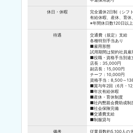
休日・休暇
完全週休2日制（シフ
有給休暇、産休、育休
※年間休日数120日以上
待遇
交通費（規定）支給
各種特別手当あり
■雇用形態
試用期間は契約社員雇
■役職・資格手当別途
店長：35,000円
副店長：15,000円
チーフ：10,000円
資格手当：8,500～138
■賞与年2回（6月・1
■年次有給休暇
■産休・育休制度
■社内懇親会費助成制
■社会保険完備
■交通費支給
■制服貸与
備考
従業員数約5,100人