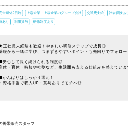
完全週休2日制
上場企業・上場企業のグループ会社
交通費支給
社会保険あ
典あり
制服貸与
研修制度あり
★正社員未経験も歓迎！やさしい研修ステップで成長◎
基礎から一緒に学び、つまずきやすいポイントも先回りでフォロー
■安心して長く続けられる制度◎
産休・育休・時短や社割など、生活面も支える仕組みを整えていま
■がんばりはしっかり還元！
・資格手当で収入UP・賞与ありでモチベ◎
の携帯販売スタッフ