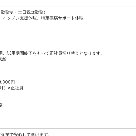
ト勤務制・土日祝は勤務）
、イクメン支援休暇、特定疾病サポート休暇
用、試用期間終了をもって正社員切り替えとなります。
支給
,000円
2月）※正社員
度
の大企業で安心して働けます。