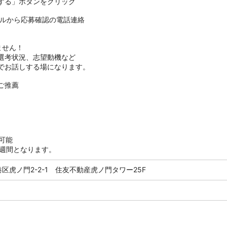
する」ボタンをクリック
タルから応募確認の電話連絡
ません！
考状況、志望動機など
お話しする場になります。
ご推薦
可能
2週間となります。
都港区虎ノ門2-2-1 住友不動産虎ノ門タワー25F