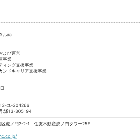
タル㈱
および運営
連事業
ティング支援事業
カンドキャリア支援事業
0日
-ユ-304266
派13-305194
都港区虎ノ門2-2-1 住友不動産虎ノ門タワー25F
c.co.jp/