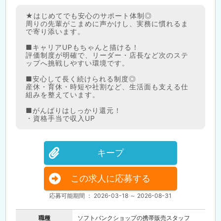
★はじめてでも安心のサポート体制◎
周りの先輩がこまめに声かけし、実務に慣れるま
で寄り添います。
■キャリアUPもちゃんと描ける！
評価制度が明確で、リーダー・店長など次のステ
ップへ挑戦しやすい環境です。
■安心して長く続けられる制度◎
産休・育休・時短や社割など、生活面も支える仕
組みを整えています。
■がんばりはしっかり還元！
・資格手当で収入UP
キープ
この求人に応募する
応募可能期間 ： 2026-03-18 ～ 2026-08-31
職種
ソフトバンクショップの携帯販売スタッフ