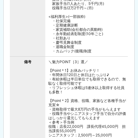
家族手当(1人あたり、5千円/月)
役職手当(2万2千円～/月)
<福利厚生>(一部抜粋)
・社保完備
・定期健康診断
・家賃補助(会社都合の異動時)
・永年勤続表彰制度(10年ごと)
・社割あり
・慶弔見舞金制度
・退職金制度
・カムバック(復職)制度
備考
＼魅力POINT［3］選／
【Point＊1】お休みバッチリ！
・年間休日120日と休日はたっぷり♪
・有給休暇は半日単位でも取得できるので、無
駄なく取得可能です
・リフレッシュ休暇は5連休以上取得する社員
も多数！
【Point＊2】資格、役職、家族など各種手当が
充実☆
・資格取得で最大8万円の手当がもらえます
・役職手当やシニアスタッフ手当で自分の評価
はしっかり還元してもらえます
＜参考＞手当例
役職：店長22,000円 課長代理45,000円 担
当課長55,000円
シニアスタッフ：2,500円～25,000円