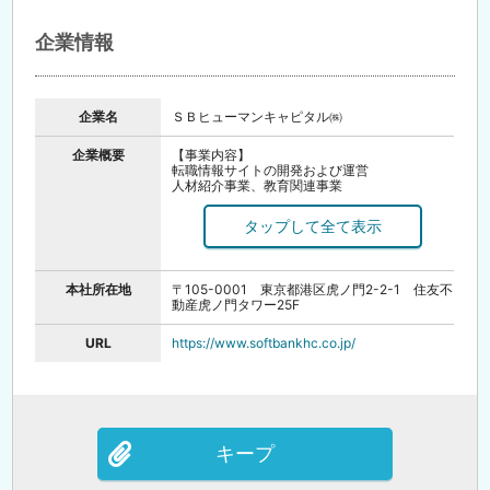
イーアイデム「応募する」ボタンをクリック
▼
SBヒューマンキャピタルから応募確認の電話連
企業情報
絡
▼
電話面談（10～15分）
※選考の場ではありません！
最終学歴、他社様選考状況、志望動機など
企業名
ＳＢヒューマンキャピタル㈱
フランクな雰囲気でお話しする場になりま
す。
企業概要
▼
【事業内容】
ご希望の運営企業様にご推薦
転職情報サイトの開発および運営
▼
人材紹介事業、教育関連事業
面接
人材採用特化型マーケティング支援事業
▼
プロスポーツ選手のセカンドキャリア支援事業
内定
地方創生支援事業
※最短1週間で内定獲得可能
【設立】1999年9月30日
※平均選考スピードは2週間となります。
本社所在地
〒105-0001 東京都港区虎ノ門2-2-1 住友不
【許可番号】
動産虎ノ門タワー25F
職業紹介事業許可番号:13-ユ-304266
労働者派遣事業許可番号:派13-305194
URL
https://www.softbankhc.co.jp/
キープ