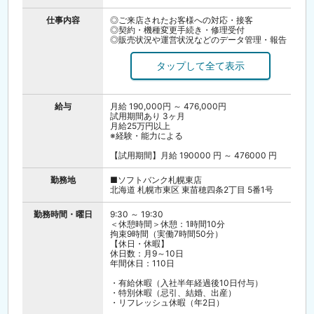
仕事内容
◎ご来店されたお客様への対応・接客
◎契約・機種変更手続き・修理受付
◎販売状況や運営状況などのデータ管理・報告
作業
◎お電話でのお客様対応
◎スマホ教室の運営
◎販売促進イベントの企画・運営
◎店舗清掃 など
給与
月給 190,000円 ～ 476,000円
？働き方？
試用期間あり 3ヶ月
拘束9時間（実働7時間50分）のシフト制勤務
月給25万円以上
例）9:30-18:30、10:00-19:30
※経験・能力による
※会議等の場合には9:00-18:00の場合有
【試用期間】月給 190000 円 ～ 476000 円
勤務地
■ソフトバンク札幌東店
北海道 札幌市東区 東苗穂四条2丁目 5番1号
勤務時間・曜日
9:30 ～ 19:30
＜休憩時間＞休憩：1時間10分
拘束9時間（実働7時間50分）
【休日・休暇】
休日数：月9～10日
年間休日：110日
・有給休暇（入社半年経過後10日付与）
・特別休暇（忌引、結婚、出産）
・リフレッシュ休暇（年2日）