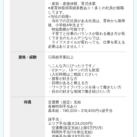
・産前・産後休暇、育児休業
※産育休取得実績多数あり！多くの社員が復職
してます。
<当社の自慢>
当社での正社員がある社員は、育休から復帰
後、小学校4年生まで
時短勤務が可能です。
子育てと仕事のバランスが取れる働き方が長
くできるのもエムデジならでは。
ライフスタイルが変わっても、仕事を変える
必要はありません！！
資格・経験
◎高校卒業以上
＼こんな方にぴったりです／
・Uターン、Iターンの方も歓迎
（入社時期はご相談ください）
・接客が好きな方
・目標があると燃える方
・ワークライフバランスを保って働きたい方
・自分の好きな地域で働き続けたい方
待遇
交通費（規定）支給
各種特別手当あり
基本給：190,000～218,400円+諸手当
諸手当：
エリア手当(最大24,000円)
交通費(規定支給/上限5万円/月)
時間外手当(1分単位支給)
資格手当(最大8万円/月)