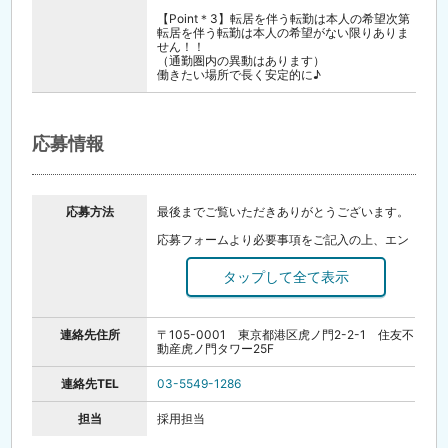
【Point＊3】転居を伴う転勤は本人の希望次第
転居を伴う転勤は本人の希望がない限りありま
せん！！
（通勤圏内の異動はあります）
働きたい場所で長く安定的に♪
応募情報
応募方法
最後までご覧いただきありがとうございます。
応募フォームより必要事項をご記入の上、エン
トリー下さい。
選考通過された方には面接などの詳細をお知ら
せいたします。
◇◆スピード選考を行います◆◇
連絡先住所
〒105-0001 東京都港区虎ノ門2-2-1 住友不
動産虎ノ門タワー25F
ご応募いただいてから2～3営業日以内に「SB
ヒューマンキャピタル株式会社」より
ご連絡いたします。(採用・選考は各社で行いま
連絡先TEL
03-5549-1286
す)
担当
採用担当
■内定までの流れ■