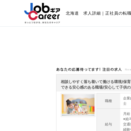
北海道 求人詳細｜正社員の転
あなたの応募待ってます!注目の求人
相談しやすく落ち着いて働ける環境/保
できる安心感のある職場/安心して子供の成
企業
職種
士
月給 
※給
給与
交通
経験