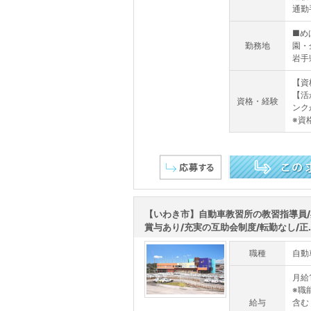
通勤手
■め
勤務地
園・
岩手
【資
【活
資格・経験
ンク
※資
この求人を詳しく見る
【いわき市】自動車教習所の教習指導員
賞与あり/充実の互助会制度/転勤なし/正..
職種
自動
月給1
※職能
給与
含む