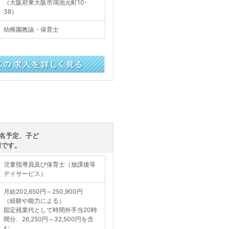
（大阪府東大阪市鴻池元町10-
38）
幼稚園教諭・保育士
く見る
名予定、子ど
用です。
児童指導員及び保育士（放課後等
デイサービス）
月給202,650円～250,900円
（経験や能力による）
固定残業代として時間外手当20時
間分、26,250円～32,500円を含
む。