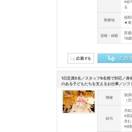
※給
る
福島
勤務地
★車
普通
資格・経験
18
この求人を詳しく見る
1日定員5名／スタッフ9名程で対応／身
のある子どもたちを支えるお仕事／シフト.
放課
職種
（児
月給2
※固
給与
含む
※経