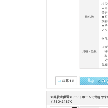
埼玉
★落
等デ
勤務地
★医
放的
★子
よう
保育
＜歓
資格・経験
・福
・教
・児
普通
この求人を詳しく見る
★経験者優遇★アットホームで働きやす
す♪SO-2487K