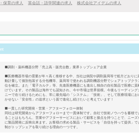
・保育の求人
英会話・語学関連の求人
株式会社アイデムの求人
■調剤・薬科機器分野「売上高・販売台数」業界トップシェア企業
■医療機器市場の需要が年々高く推移する中、当社は病院や調剤薬局等で処方どおりに
動計量して個別包装する分包機等、薬局等で使われる調剤機器分野でシェアトップクラ
位を確立。また「電子カルテ」等、先進医療機器にも進出し独自の自社製品で医療に貢
けています。その製品は海外でも認知され、今や市場は世界規模。今後もリーディング
ニーで在り続けるためにも、常に最先端の「システム」「技術」、そして医療現場にお
かせない「安全性」の追求という面で進化し続けたいと考えています！
■一貫した研究開発・営業・アフターフォロー体制
同社は研究開発からアフターフォローまで一貫体制です。自社で技術ノウハウを蓄積で
ることはもちろん、営業やアフターサービスにおいて顧客と接点を持つことで、ニーズ
に製品開発に反映出来ます。お客様の求める製品・サービスを「自信を持って提供」で
制がトップシェアを取り続ける理由の一つです。