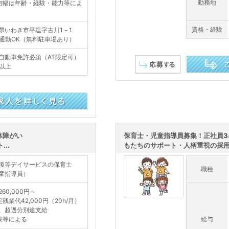
勤務地
与幅は年齢・経験・能力等によ
資格・経験
県いわき市平塩字古川1－1
通勤OK（無料駐車場あり）
自動車免許必須（AT限定可）
歳以上
この求人を詳し
体障がい
保育士・児童指導員募集！正社員3
..
もたちのサポート・人柄重視の採
後等デイサービスの保育士
職種
童指導員）
60,000円～
定残業代42,000円（20h/月）
、超過分別途支給
験等による
給与