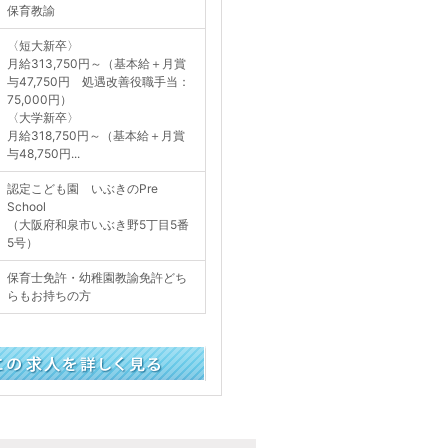
保育教諭
〈短大新卒〉
月給313,750円～（基本給＋月賞
与47,750円 処遇改善役職手当：
75,000円）
〈大学新卒〉
月給318,750円～（基本給＋月賞
与48,750円...
認定こども園 いぶきのPre
School
（大阪府和泉市いぶき野5丁目5番
5号）
保育士免許・幼稚園教諭免許どち
らもお持ちの方
く見る