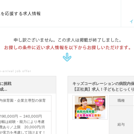
職を応援する求人情報
イ
申し訳ございません。この求人は掲載が終了しました。
お探しの条件に近い求人情報を以下からお探しいただけます。
育に挑戦
キッズコーポレーションの病院内
...
【正社員】求人！子どもとじっくり関
内保育園・企業主導型の保育
職種
190,000円 ～ 240,000円
与幅は経験・能力により考慮
給与
費あり／上限 20,000円/月
や実力を考慮して頂けます！