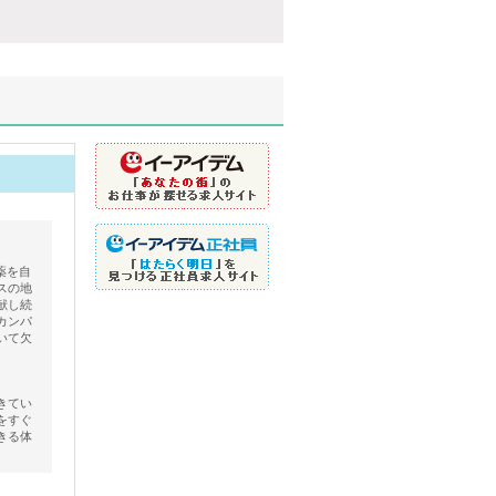
薬を自
スの地
献し続
カンパ
いて欠
きてい
をすぐ
きる体