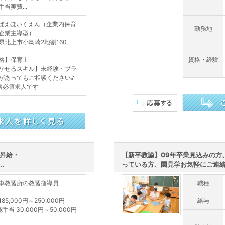
当実費...
ばえほいくえん（企業内保育
勤務地
企業主導型）
県北上市小鳥崎2地割160
格】保育士
資格・経験
かせるスキル】未経験・ブラ
があってもご相談ください♪
格必須求人です
この求人を詳し
/昇給・
【新卒教諭】09年卒業見込みの方
.
っている方、園見学お気軽にご連絡く
車教習所の教習指導員
職種
85,000円～250,000円
給与
手当 30,000円～50,000円