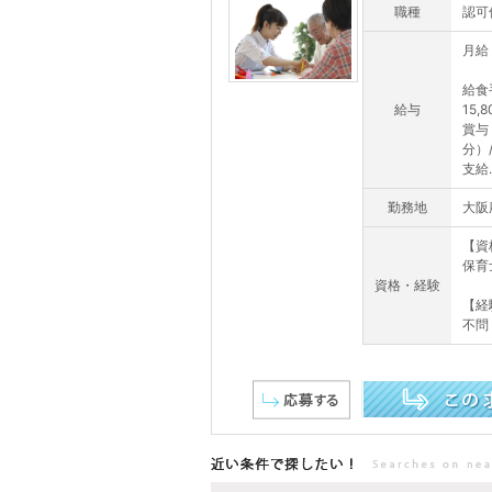
職種
認可
月給：
給食
給与
15,
賞与
分）
支給..
勤務地
大阪
【資
保育
資格・経験
【経
不問
この求人を詳しく見る
近い条件で探したい！