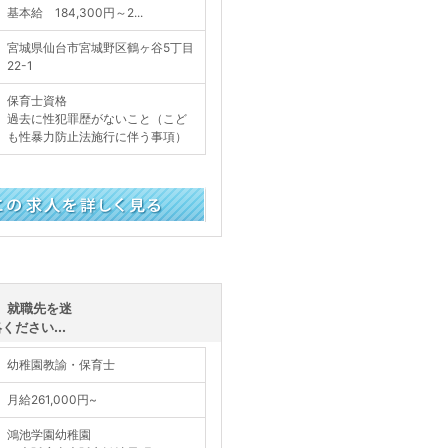
基本給 184,300円～2...
宮城県仙台市宮城野区鶴ヶ谷5丁目
22-1
保育士資格
過去に性犯罪歴がないこと（こど
も性暴力防止法施行に伴う事項）
く見る
、就職先を迷
ださい...
幼稚園教諭・保育士
月給261,000円~
鴻池学園幼稚園