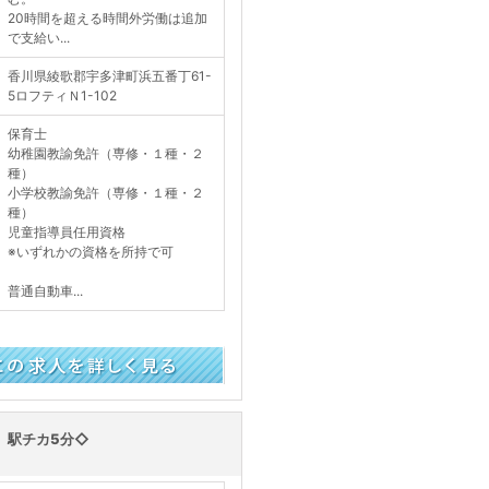
20時間を超える時間外労働は追加
で支給い...
香川県綾歌郡宇多津町浜五番丁61-
5ロフティＮ1-102
保育士
幼稚園教諭免許（専修・１種・２
種）
小学校教諭免許（専修・１種・２
種）
児童指導員任用資格
※いずれかの資格を所持で可
普通自動車...
く見る
」駅チカ5分◇