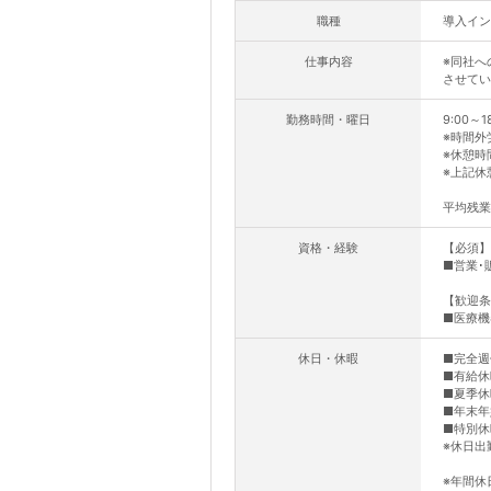
職種
導入イン
仕事内容
※同社へ
させてい
勤務時間・曜日
9:00～1
※時間外
※休憩時間
※上記休
平均残業
資格・経験
【必須】
■営業･
【歓迎条
■医療機
休日・休暇
■完全週
■有給休
■夏季休
■年末年
■特別休
※休日出
※年間休