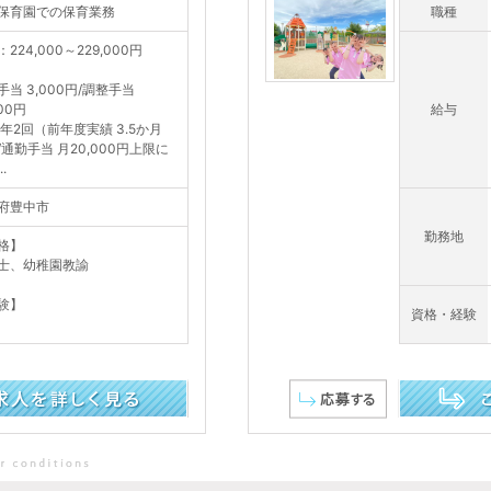
保育園での保育業務
職種
224,000～229,000円
手当 3,000円/調整手当
800円
給与
 年2回（前年度実績 3.5か月
/通勤手当 月20,000円上限に
.
府豊中市
勤務地
格】
士、幼稚園教諭
験】
資格・経験
この求人を詳し