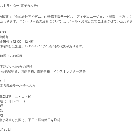
ストラクター(電子カルテ)
の応募は『株式会社アイデム』の転職支援サービス「アイデムエージェント転職」を通して
ただきます。エントリー後の流れについては、メール・お電話にてご連絡させていただき
8:00
労働有
45分（12:00～12:45）
憩時間とは別途、15:00-15:15の15分間の休憩があります。
時間：20h程度
下記のいづれかの経験
販売員経験者、調剤事務、医療事務、インストラクター業務
件】
器営業経験をお持ちの方
休2日制（土・日・祝）
暇（10日～20日）
暇
始
暇
勤が発生した際は、平日に振替休日を取得
日125日