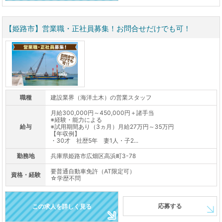
【姫路市】営業職・正社員募集！お問合せだけでも可！
職種
建設業界（海洋土木）の営業スタッフ
月給300,000円～450,000円＋諸手当
※経験・能力による
給与
※試用期間あり（3ヵ月）月給27万円～35万円
【年収例】
・30才 社歴5年 妻1人・子2...
勤務地
兵庫県姫路市広畑区高浜町3-78
要普通自動車免許（AT限定可）
資格・経験
☆学歴不問
応募する
この求人を詳しく見る