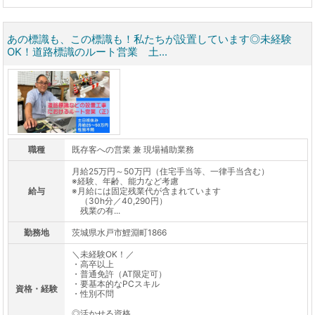
あの標識も、この標識も！私たちが設置しています◎未経験
OK！道路標識のルート営業 土...
職種
既存客への営業 兼 現場補助業務
月給25万円～50万円（住宅手当等、一律手当含む）
※経験、年齢、能力など考慮
給与
※月給には固定残業代が含まれています
（30h分／40,290円）
残業の有...
勤務地
茨城県水戸市鯉淵町1866
＼未経験OK！／
・高卒以上
・普通免許（AT限定可）
・要基本的なPCスキル
資格・経験
・性別不問
◎活かせる資格