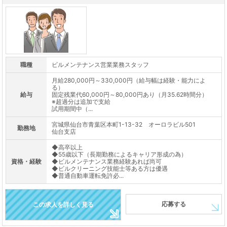
職種
ビルメンテナンス営業業務スタッフ
月給280,000円～330,000円（給与幅は経験・能力によ
る）
給与
固定残業代60,000円～80,000円あり（月35.62時間分）
※超過分は追加で支給
試用期間中（...
宮城県仙台市青葉区本町1-13-32 オーロラビル501
勤務地
仙台支店
◆高卒以上
◆55歳以下（長期勤務によるキャリア形成の為）
資格・経験
◆ビルメンテナンス業務経験あれば尚可
◆ビルクリーニング技能士等ある方は優遇
◆普通自動車運転免許必...
応募する
この求人を詳しく見る