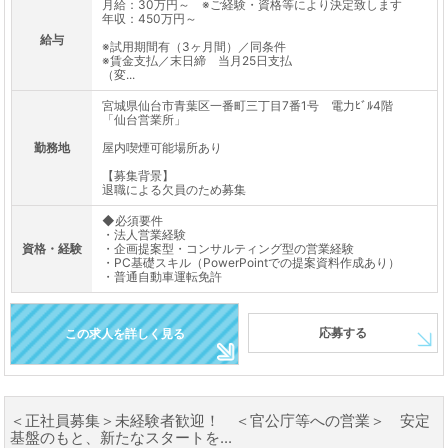
月給：30万円～ ※ご経験・資格等により決定致します
年収：450万円～
給与
※試用期間有（3ヶ月間）／同条件
※賃金支払／末日締 当月25日支払
（変...
宮城県仙台市青葉区一番町三丁目7番1号 電力ﾋﾞﾙ4階
「仙台営業所」
勤務地
屋内喫煙可能場所あり
【募集背景】
退職による欠員のため募集
◆必須要件
・法人営業経験
資格・経験
・企画提案型・コンサルティング型の営業経験
・PC基礎スキル（PowerPointでの提案資料作成あり）
・普通自動車運転免許
応募する
この求人を詳しく見る
＜正社員募集＞未経験者歓迎！ ＜官公庁等への営業＞ 安定
基盤のもと、新たなスタートを...