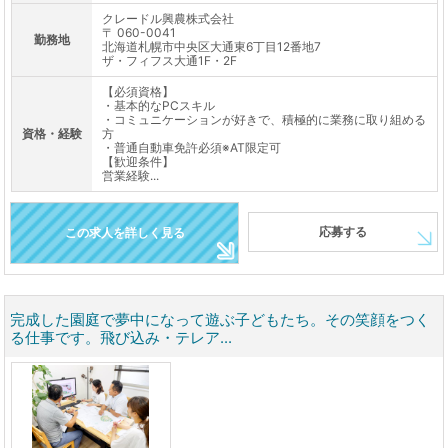
クレードル興農株式会社
〒 060-0041
勤務地
北海道札幌市中央区大通東6丁目12番地7
ザ・フィフス大通1F・2F
【必須資格】
・基本的なPCスキル
・コミュニケーションが好きで、積極的に業務に取り組める
資格・経験
方
・普通自動車免許必須※AT限定可
【歓迎条件】
営業経験...
応募する
この求人を詳しく見る
完成した園庭で夢中になって遊ぶ子どもたち。その笑顔をつく
る仕事です。飛び込み・テレア...