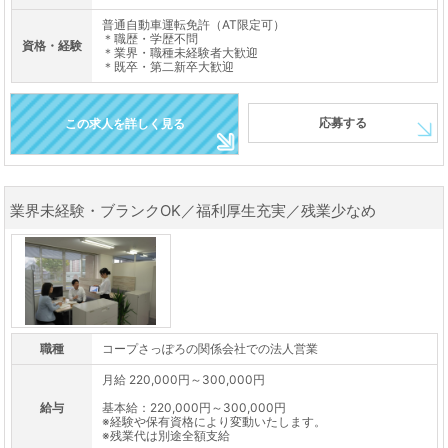
普通自動車運転免許（AT限定可）
＊職歴・学歴不問
資格・経験
＊業界・職種未経験者大歓迎
＊既卒・第二新卒大歓迎
応募する
この求人を詳しく見る
業界未経験・ブランクOK／福利厚生充実／残業少なめ
職種
コープさっぽろの関係会社での法人営業
月給 220,000円～300,000円
給与
基本給：220,000円～300,000円
※経験や保有資格により変動いたします。
※残業代は別途全額支給