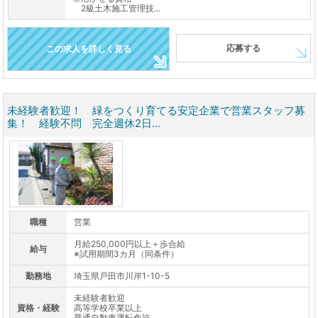
2級土木施工管理技...
応募する
この求人を詳しく見る
未経験者歓迎！ 緑をつくり育てる安定企業で営業スタッフ募
集！ 経験不問 完全週休2日...
職種
営業
月給250,000円以上＋歩合給
給与
※試用期間3カ月（同条件）
勤務地
埼玉県戸田市川岸1-10-5
未経験者歓迎
資格・経験
高等学校卒業以上
普通自動車運転免許