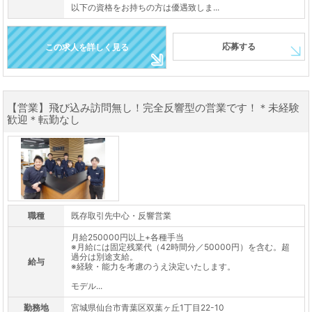
以下の資格をお持ちの方は優遇致しま...
応募する
この求人を詳しく見る
【営業】飛び込み訪問無し！完全反響型の営業です！＊未経験
歓迎＊転勤なし
職種
既存取引先中心・反響営業
月給250000円以上+各種手当
※月給には固定残業代（42時間分／50000円）を含む。超
過分は別途支給。
給与
※経験・能力を考慮のうえ決定いたします。
モデル...
勤務地
宮城県仙台市青葉区双葉ヶ丘1丁目22-10