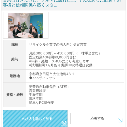
客様と信頼関係を築くスタ...
職種
リサイクル企業での法人向け提案営業
月給300,000円～450,000円（一律手当含む）
固定残業40時間60,000円含む
給与
※年齢・経験・スキルにより考慮します
※試用期間3ヵ月あり(期間中の待遇は変動...
京都府京田辺市大住池島48-1
勤務地
◆ecoヴィレッジ
要普通自動車免許（AT可）
営業経験者
資格・経験
学歴不問
資格不問
簡単なPC操作要
応募する
この求人を詳しく見る