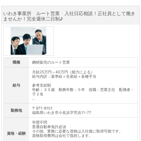
いわき事業所 ルート営業 入社日応相談！正社員として働き
ませんか！完全週休二日制♪
職種
鋼材販売のルート営業
月給25万円～40万円（能力による）
給与内訳：基準給＋生産給＋各種手当
給与
参考支給額
年齢：３５歳 勤務年数：５年 役職：営業主任 配偶者・
子２名
...
〒971-8101
勤務地
福島県いわき市小名浜字芳浜11-77
学歴不問
普通自動車免許必須
その他、業務に必要な資格は入社後に取得可能です。
資格・経験
資格取得費用は会社で負担します。