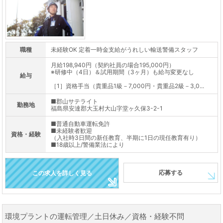
職種
未経験OK 定着一時金支給がうれしい輸送警備スタッフ
月給198,940円（契約社員の場合195,000円）
※研修中（4日）＆試用期間（3ヶ月）も給与変更なし
給与
［1］資格手当（貴重品1級－7,000円・貴重品2級－3,0...
■郡山サテライト
勤務地
福島県安達郡大玉村大山字堂ヶ久保3-2-1
■普通自動車運転免許
■未経験者歓迎
資格・経験
（入社時3日間の新任教育、半期に1日の現任教育有り）
■18歳以上/警備業法により
応募する
この求人を詳しく見る
環境プラントの運転管理／土日休み／資格・経験不問