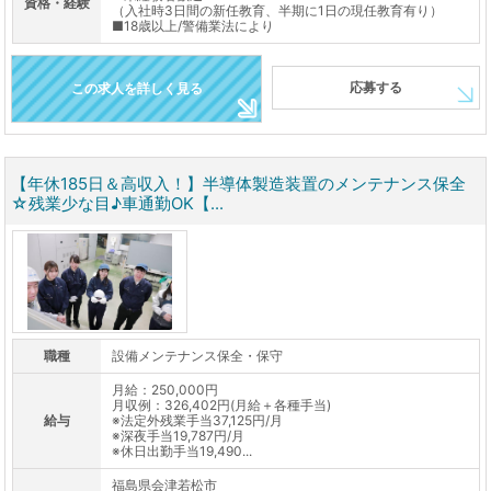
資格・経験
（入社時3日間の新任教育、半期に1日の現任教育有り）
■18歳以上/警備業法により
応募する
この求人を詳しく見る
【年休185日＆高収入！】半導体製造装置のメンテナンス保全
☆残業少な目♪車通勤OK【...
職種
設備メンテナンス保全・保守
月給：250,000円
月収例：326,402円(月給＋各種手当)
給与
※法定外残業手当37,125円/月
※深夜手当19,787円/月
※休日出勤手当19,490...
福島県会津若松市