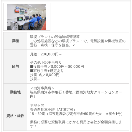
環境プラントの設備運転管理等
職種
ごみ処理施設などの環境プラントで、電気設備や機械装置の
運転・点検・保守を担当。<...
月給：206,000円～
その他下記手当有り
給与
■役職手当／8,000円～80,000円
■家族手当※規定あり
扶養1名／8,000円
扶養...
＜白河事業所＞
勤務地
福島県白河市字亀石１番地（西白河地方クリーンセンター
内）
学歴不問
普通自動車免許（AT限定可）
18～59歳（深夜勤務及び定年年齢60歳のため ※省令1号）
資格・経験
業務に必要な資格取得にかかる費用は会社が全額負担しま
す！...