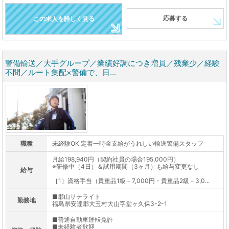
応募する
この求人を詳しく見る
警備輸送／大手グループ／業績好調につき増員／残業少／経験
不問／ルート集配×警備で、日...
職種
未経験OK 定着一時金支給がうれしい輸送警備スタッフ
月給198,940円（契約社員の場合195,000円）
※研修中（4日）＆試用期間（3ヶ月）も給与変更なし
給与
［1］資格手当（貴重品1級－7,000円・貴重品2級－3,0...
■郡山サテライト
勤務地
福島県安達郡大玉村大山字堂ヶ久保3-2-1
■普通自動車運転免許
■未経験者歓迎