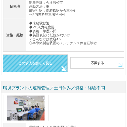
勤務詳細：会津若松市
勤務地
通勤方法：車
最寄り駅：南若松駅から車4分
※構内無料駐車場利用可
◆未経験歓迎
◆PC入力程度要
◆資格・学歴不問
資格・経験
◆英語表記に抵抗がない方
＜こんな方は歓迎♪＞
◎半導体製造装置のメンテナンス保全経験者
...
応募する
この求人を詳しく見る
環境プラントの運転管理／土日休み／資格・経験不問