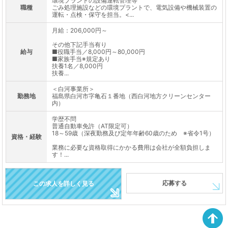
環境プラントの設備運転管理等
職種
ごみ処理施設などの環境プラントで、電気設備や機械装置の
運転・点検・保守を担当。<...
月給：206,000円～
その他下記手当有り
給与
■役職手当／8,000円～80,000円
■家族手当※規定あり
扶養1名／8,000円
扶養...
＜白河事業所＞
勤務地
福島県白河市字亀石１番地（西白河地方クリーンセンター
内）
学歴不問
普通自動車免許（AT限定可）
18～59歳（深夜勤務及び定年年齢60歳のため ※省令1号）
資格・経験
業務に必要な資格取得にかかる費用は会社が全額負担しま
す！...
応募する
この求人を詳しく見る