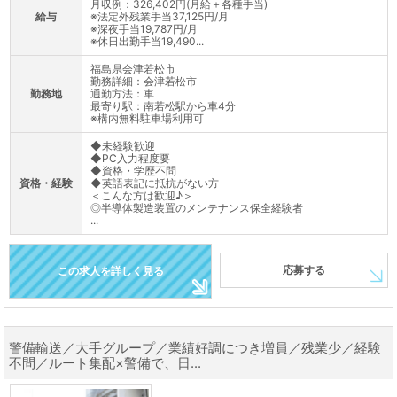
月収例：326,402円(月給＋各種手当)
給与
※法定外残業手当37,125円/月
※深夜手当19,787円/月
※休日出勤手当19,490...
福島県会津若松市
勤務詳細：会津若松市
勤務地
通勤方法：車
最寄り駅：南若松駅から車4分
※構内無料駐車場利用可
◆未経験歓迎
◆PC入力程度要
◆資格・学歴不問
資格・経験
◆英語表記に抵抗がない方
＜こんな方は歓迎♪＞
◎半導体製造装置のメンテナンス保全経験者
...
応募する
この求人を詳しく見る
警備輸送／大手グループ／業績好調につき増員／残業少／経験
不問／ルート集配×警備で、日...