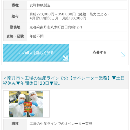
職種
友禅和紙製造
月給220,000円～350,000円（経験・能力による）
給与
※見習い期間6ヵ月 月給180,000円
勤務地
京都府南丹市八木町西田向嶋12-1
資格・経験
年齢不問
応募する
この求人を詳しく見る
＜南丹市＞工場の生産ラインでの【オペレーター業務】▼土日
祝休み▼年間休日120日▼賞...
職種
工場の生産ラインでのオペレーター業務