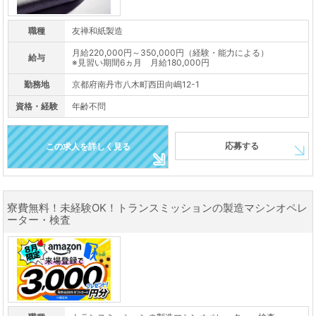
職種
友禅和紙製造
月給220,000円～350,000円（経験・能力による）
給与
※見習い期間6ヵ月 月給180,000円
勤務地
京都府南丹市八木町西田向嶋12-1
資格・経験
年齢不問
応募する
この求人を詳しく見る
寮費無料！未経験OK！トランスミッションの製造マシンオペレ
ーター・検査