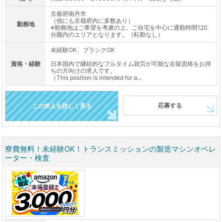
京都府南丹市
（他にも京都府内に多数あり）
勤務地
※勤務地はご希望を考慮の上、ご自宅を中心に通勤時間120
分圏内のエリアとなります。（転勤なし）
未経験OK、ブランクOK
資格・経験
日本国内で継続的なフルタイム就労が可能な在留資格をお持
ちの方向けの求人です。
（This position is intended for a...
応募する
この求人を詳しく見る
寮費無料！未経験OK！トランスミッションの製造マシンオペレ
ーター・検査