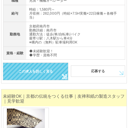
職種
充填・機械オペレーター
時給：1,580円～
給与
月収例：262,000円（時給×7.5H実働×22日稼働＋各種手
当）
京都府南丹市
勤務詳細：南丹市
勤務地
通勤方法：徒歩/車/自転車/バイク
最寄り駅：八木駅から車4分
※構内の（無料）駐車場利用OK
◆未経験歓迎！
資格・経験
◆学歴・資格不問
応募する
この求人を詳しく見る
未経験OK｜京都の伝統をつくる仕事｜友禅和紙の製造スタッフ
｜見学歓迎