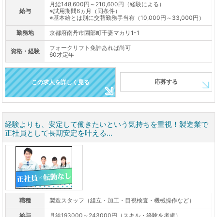
月給148,600円～210,600円（経験による）
給与
※試用期間6ヵ月（同条件）
※基本給とは別に交替勤務手当有（10,000円～33,000円）
勤務地
京都府南丹市園部町千妻マカリ1-1
フォークリフト免許あれば尚可
資格・経験
60才定年
応募する
この求人を詳しく見る
経験よりも、安定して働きたいという気持ちを重視！製造業で
正社員として長期安定を叶える...
職種
製造スタッフ（組立・加工・目視検査・機械操作など）
給与
月給193000～243000円（スキル・経験を考慮）