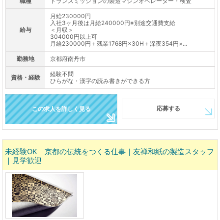
職種
トランスミッションの製造マシンオペレーター・検査
月給230000円
入社3ヶ月後は月給240000円※別途交通費支給
給与
＜月収＞
304000円以上可
月給230000円＋残業1768円×30H＋深夜354円×...
勤務地
京都府南丹市
経験不問
資格・経験
ひらがな・漢字の読み書きができる方
応募する
この求人を詳しく見る
未経験OK｜京都の伝統をつくる仕事｜友禅和紙の製造スタッフ
｜見学歓迎