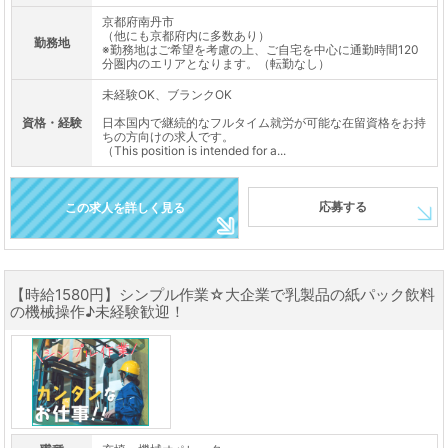
京都府南丹市
（他にも京都府内に多数あり）
勤務地
※勤務地はご希望を考慮の上、ご自宅を中心に通勤時間120
分圏内のエリアとなります。（転勤なし）
未経験OK、ブランクOK
資格・経験
日本国内で継続的なフルタイム就労が可能な在留資格をお持
ちの方向けの求人です。
（This position is intended for a...
応募する
この求人を詳しく見る
【時給1580円】シンプル作業☆大企業で乳製品の紙パック飲料
の機械操作♪未経験歓迎！