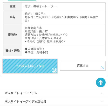
職種
充填・機械オペレーター
時給：1,580円～
給与
月収例：262,000円（時給×7.5H実働×22日稼働＋各種手
当）
京都府南丹市
勤務詳細：南丹市
勤務地
通勤方法：徒歩/車/自転車/バイク
最寄り駅：八木駅から車4分
※構内の（無料）駐車場利用OK
◆未経験歓迎！
資格・経験
◆学歴・資格不問
応募する
この求人を詳しく見る
求人サイト イーアイデム
求人サイト イーアイデム正社員