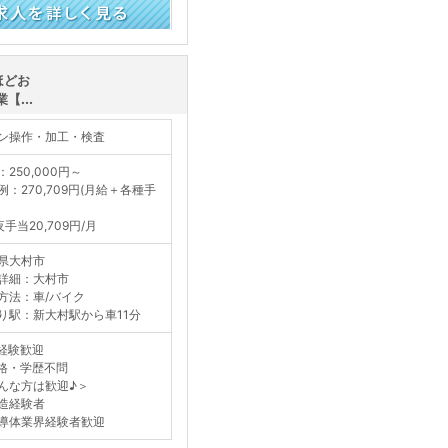
ほどお
...
ン操作・加工・検査
：250,000円～
例：270,709円(月給＋各種手
手当20,709円/月
県大村市
詳細：大村市
方法：車/バイク
り駅：新大村駅から車11分
経験歓迎
格・学歴不問
んな方は歓迎♪＞
造経験者
導体業界経験者歓迎