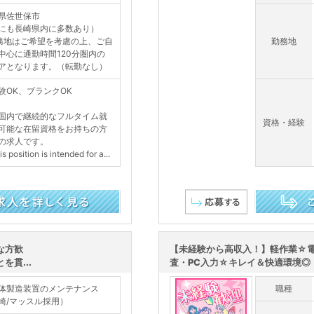
県佐世保市
にも長崎県内に多数あり）
務地はご希望を考慮の上、ご自
勤務地
中心に通勤時間120分圏内の
アとなります。（転勤なし）
験OK、ブランクOK
国内で継続的なフルタイム就
資格・経験
可能な在留資格をお持ちの方
の求人です。
 position is intended for a...
この求人を詳し
な方歓
【未経験から高収入！】軽作業☆
貫...
査・PC入力☆キレイ＆快適環境◎
体製造装置のメンテナンス
職種
崎/マッスル採用）