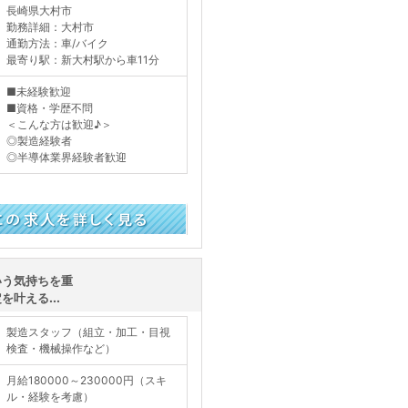
長崎県大村市
勤務詳細：大村市
通勤方法：車/バイク
最寄り駅：新大村駅から車11分
■未経験歓迎
■資格・学歴不問
＜こんな方は歓迎♪＞
◎製造経験者
◎半導体業界経験者歓迎
く見る
いう気持ちを重
叶える...
製造スタッフ（組立・加工・目視
検査・機械操作など）
月給180000～230000円（スキ
ル・経験を考慮）