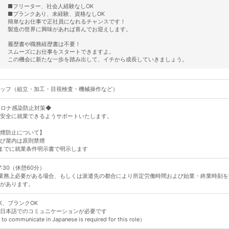
■フリーター、社会人経験なしOK
■ブランクあり、未経験、資格なしOK
簡単なお仕事で正社員になれるチャンスです！
製造の世界に興味があれば喜んでお迎えします。
履歴書や職務経歴書は不要！
スムーズにお仕事をスタートできますよ。
この機会に新たな一歩を踏み出して、イチから成長していきましょう。
ッフ（組立・加工・目視検査・機械操作など）
コロナ感染防止対策◆
安全に就業できるようサポートいたします。
煙防止について】
び屋内は原則禁煙
までに就業条件明示書で明示します
17:30（休憩60分）
業務上必要がある場合、もしくは派遣先の都合により所定労働時間および始業・終業時刻を
があります。
K、ブランクOK
日本語でのコミュニケーションが必要です
 to communicate in Japanese is required for this role）