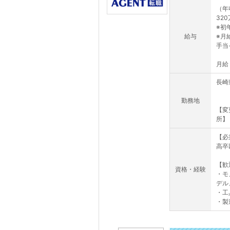
（年
32
※初
給与
※月
手当
月給：
長崎
勤務地
【変
所】
【必
高卒
【歓
資格・経験
・モ
デル
・工
・製