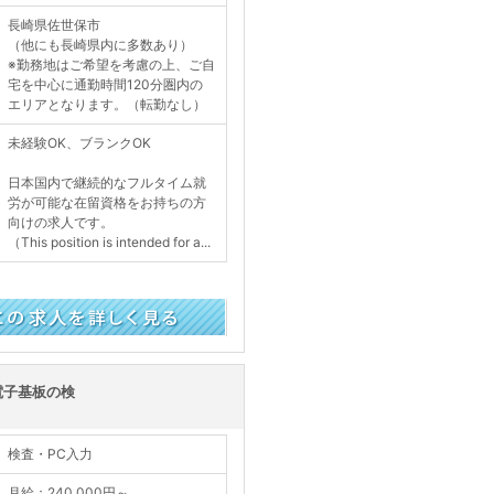
長崎県佐世保市
（他にも長崎県内に多数あり）
※勤務地はご希望を考慮の上、ご自
宅を中心に通勤時間120分圏内の
エリアとなります。（転勤なし）
未経験OK、ブランクOK
日本国内で継続的なフルタイム就
労が可能な在留資格をお持ちの方
向けの求人です。
（This position is intended for a...
く見る
電子基板の検
検査・PC入力
月給：240,000円～