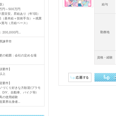
収）
給与
0万円～500万円
年度目安。昇給あり（年1回）
給（基本給＋技術手当）＋残業
+賞与（月給ベース）
勤務地
200,000円...
県諫早市
更の範囲：会社の定める場
資格・経験
須要件】
以上
迎要件】
この求人を詳し
ノづくり好きな方歓迎(プラモ
、DIY、自動車、バイク等)
具の使用経験
造業界出身者...