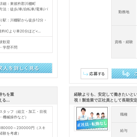
詳細：東彼杵郡川棚町
方法：徒歩/車/自転車/電車/バ
勤務地
り駅：川棚駅から徒歩12分・
分
杵ICより車20分ほど<...
験歓迎
資格・経験
・学歴不問
この求人を詳し
持ちを重
経験よりも、安定して働きたいと
...
視！製造業で正社員として長期安定を
スタッフ（組立・加工・目視
職種
・機械操作など）
180000～230000円（スキ
給与
経験を考慮）