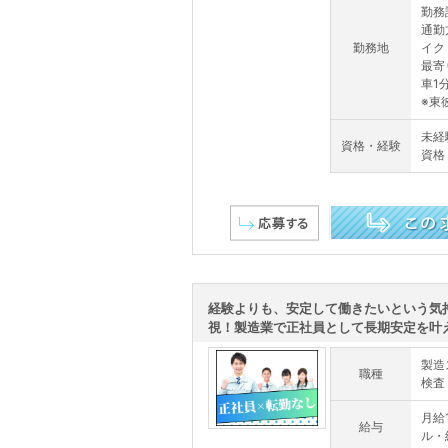
勤務
通勤
勤務地
イク
最寄
車1
※東彼
未経
資格・経験
資格
この求人を詳しく見る
経験よりも、安定して働きたいという気
視！製造業で正社員として長期安定を叶える
製造
職種
検査
月給
給与
ル・