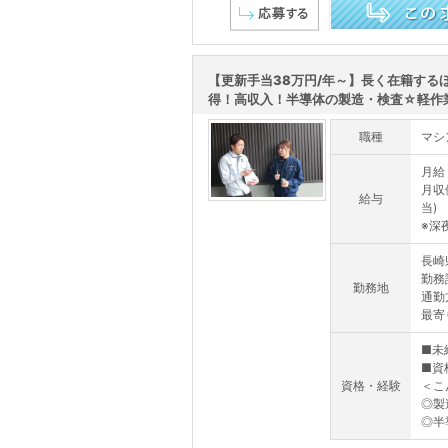
この求人を詳しく見る
【更新手当38万円/年～】長く在籍する
得！高収入！半導体の製造・検査☆軽作業【
職種
マシ
月給
月収
給与
当)
※深夜
長崎
勤務
勤務地
通勤
最寄
■未
■資
資格・経験
＜こ
◎製
◎半