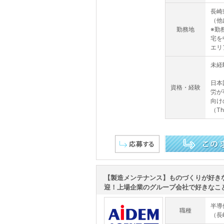
長崎
（他
勤務地
※勤
宅を
エリ
未経
日本
資格・経験
労が
向け
（This
この求人を詳しく見る
【製造メンテナンス】ものづくりが好き
迎！上場企業のグループ会社で好きなことを
半導
職種
（長