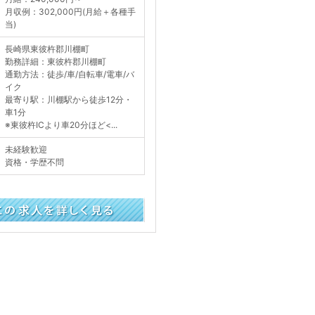
月収例：302,000円(月給＋各種手
当)
長崎県東彼杵郡川棚町
勤務詳細：東彼杵郡川棚町
通勤方法：徒歩/車/自転車/電車/バ
イク
最寄り駅：川棚駅から徒歩12分・
車1分
※東彼杵ICより車20分ほど<...
未経験歓迎
資格・学歴不問
く見る