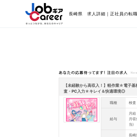
長崎県 求人詳細｜正社員の転
あなたの応募待ってます!注目の求人
【未経験から高収入！】軽作業☆電子基
査・PC入力☆キレイ＆快適環境◎
職種
検査
月給
給与
月収
当)
長崎