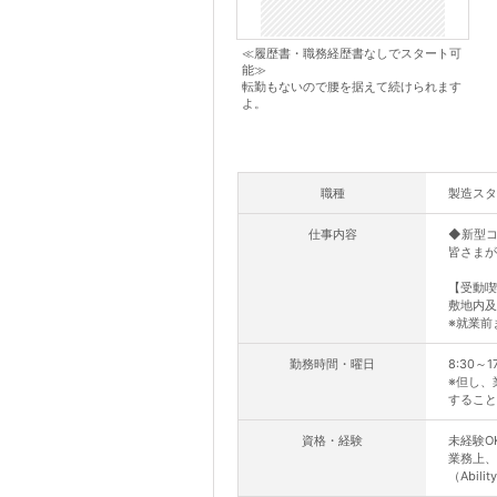
≪履歴書・職務経歴書なしでスタート可
能≫
転勤もないので腰を据えて続けられます
よ。
職種
製造スタ
仕事内容
◆新型
皆さまが
【受動喫
敷地内及
※就業前
勤務時間・曜日
8:30～
※但し、
すること
資格・経験
未経験O
業務上、
（Ability