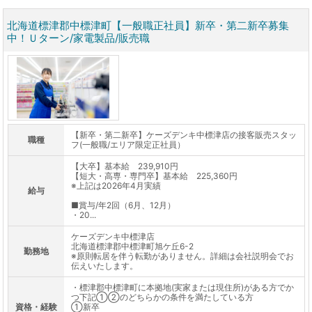
北海道標津郡中標津町【一般職正社員】新卒・第二新卒募集
中！Ｕターン/家電製品/販売職
【新卒・第二新卒】ケーズデンキ中標津店の接客販売スタッ
職種
フ(一般職/エリア限定正社員）
【大卒】基本給 239,910円
【短大・高専・専門卒】基本給 225,360円
※上記は2026年4月実績
給与
■賞与/年2回（6月、12月）
・20...
ケーズデンキ中標津店
北海道標津郡中標津町旭ケ丘6-2
勤務地
※原則転居を伴う転勤がありません。詳細は会社説明会でお
伝えいたします。
・標津郡中標津町に本拠地(実家または現住所)がある方でか
つ下記①②のどちらかの条件を満たしている方
資格・経験
①新卒