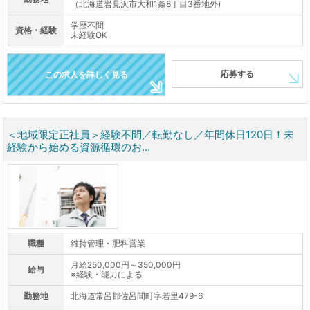
（北海道岩見沢市大和1条8丁目3番地外)
学歴不問
資格・経験
未経験OK
応募する
この求人を詳しく見る
＜地域限定正社員＞経験不問／転勤なし／年間休日120日！未
経験から始める資源循環のお...
職種
維持管理・肥料営業
月給250,000円～350,000円
給与
※経験・能力による
勤務地
北海道常呂郡佐呂間町字若里479-6