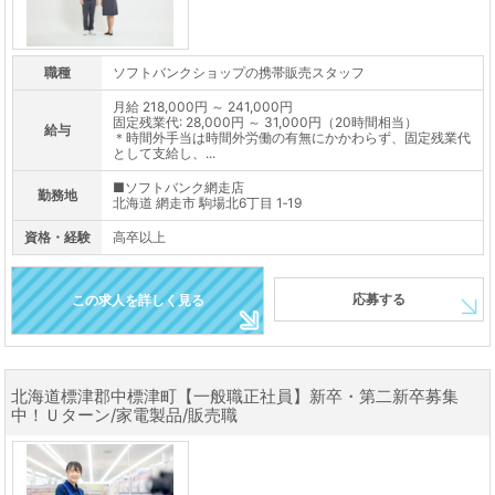
職種
ソフトバンクショップの携帯販売スタッフ
月給 218,000円 ～ 241,000円
固定残業代: 28,000円 ～ 31,000円（20時間相当）
給与
＊時間外手当は時間外労働の有無にかかわらず、固定残業代
として支給し、...
■ソフトバンク網走店
勤務地
北海道 網走市 駒場北6丁目 1‐19
資格・経験
高卒以上
応募する
この求人を詳しく見る
北海道標津郡中標津町【一般職正社員】新卒・第二新卒募集
中！Ｕターン/家電製品/販売職