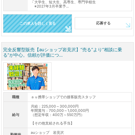
・大学生、短大生、高専生、専門学校生
※2027年3月卒業予...
応募する
この求人を詳しく見る
完全反響型販売【auショップ岩見沢】“売る”より“相談に乗
る”が中心。信頼が評価につ...
職種
ａｕ携帯ショップでの接客販売スタッフ
月給：225,000～300,000円
年間賞与：700,000～1,000,000円
給与
（想定年収：400万～550万円）
【その他支給される手当】
auショップ 岩見沢
勤務地