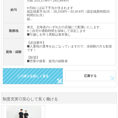
月給 205,379円～240,844円
※月給には以下手当が含まれます
給与
固定残業手当/月：26,349円～30,914円（固定残業時間20
時間0分/月）
超...
東北、北海道のいずれかの店舗にて配属いたします。
勤務地
※ご自宅や通勤時間を加味して決定します
■引越しを伴う異動は基本無し
【必須要件】
■人重視の選考をおこなっていますので、未経験の方も歓迎
です！
資格・経験
【歓迎】
■営業や接客、販売の経験者
応募する
この求人を詳しく見る
制度充実◎安心して長く働ける