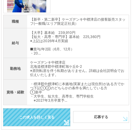
【新卒・第二新卒】ケーズデンキ中標津店の接客販売スタッ
職種
フ(一般職/エリア限定正社員）
【大卒】基本給 239,910円
【短大・高専・専門卒】基本給 225,360円
※上記は2026年4月実績
給与
■賞与/年2回（6月、12月）
・20...
ケーズデンキ中標津店
北海道標津郡中標津町旭ケ丘6-2
勤務地
※原則転居を伴う転勤がありません。詳細は会社説明会でお
伝えいたします。
・標津郡中標津町に本拠地(実家または現住所)がある方でか
つ下記①②のどちらかの条件を満たしている方
資格・経験
①新卒
・大学生、短大生、高専生、専門学校生
※2027年3月卒業予...
応募する
この求人を詳しく見る