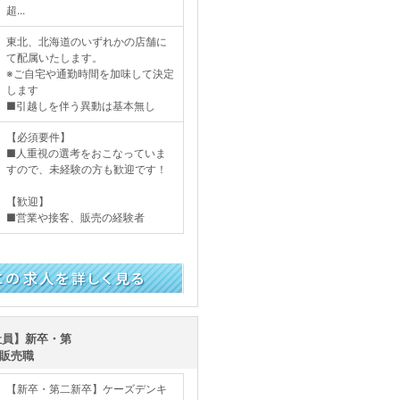
超...
東北、北海道のいずれかの店舗に
て配属いたします。
※ご自宅や通勤時間を加味して決定
します
■引越しを伴う異動は基本無し
【必須要件】
■人重視の選考をおこなっていま
すので、未経験の方も歓迎です！
【歓迎】
■営業や接客、販売の経験者
く見る
社員】新卒・第
/販売職
【新卒・第二新卒】ケーズデンキ