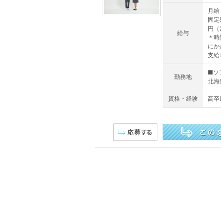
月給 
固定残
円（
給与
＊時
にか
支給し
■ソ
勤務地
北海道
資格・経験
高卒
この求人を詳しく見る