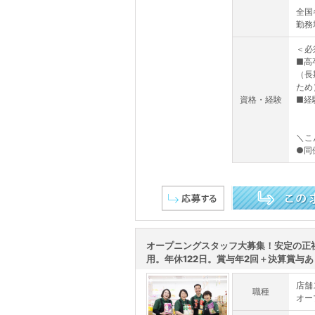
全国
勤務
＜必
■高
（長
ため
資格・経験
■経
＼こ
●同僚
この求人を詳しく見る
オープニングスタッフ大募集！安定の正
用。年休122日。賞与年2回＋決算賞与あり
店舗
職種
オー