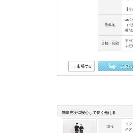
【そ
au
勤務地
（北
番地
学歴
資格・経験
未経
この求人を詳しく見る
制度充実◎安心して長く働ける
ソフ
職種
スタ