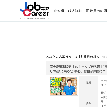
北海道 求人詳細｜正社員の転
あなたの応募待ってます!注目の求人
完全反響型販売【auショップ岩見沢】“売
り“相談に乗る”が中心。信頼が評価につ..
ａｕ
職種
タッ
月給：
年間賞
円
給与
（想