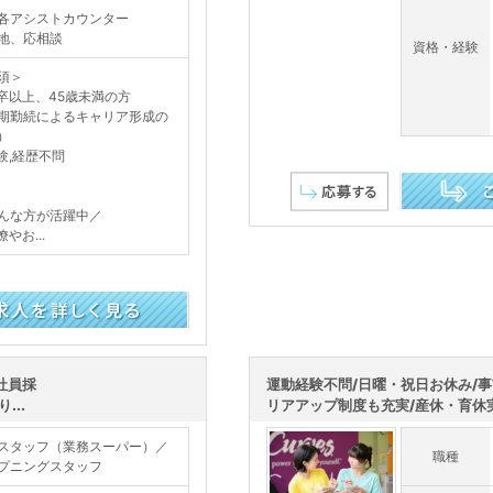
各アシストカウンター
地、応相談
資格・経験
須＞
卒以上、45歳未満の方
期勤続によるキャリア形成の
）
験,経歴不問
んな方が活躍中／
この求人を詳し
やお...
社員採
運動経験不問/日曜・祝日お休み/
...
リアアップ制度も充実/産休・育休実績
スタッフ（業務スーパー）／
職種
プニングスタッフ