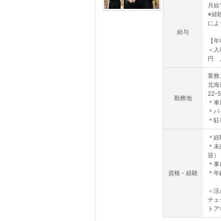
月給1
※経
によ
給与
【年
＜入
円 月
業務
北海
22-5
勤務地
＊車
＊バ
＊駐
＊経
＊未
迎）
＊事
資格・経験
＊年
＜活
チェ
トア