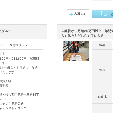
この求人を詳し
キグルー
未経験から月給25万円以上。年間休
入も休みもどちらも手に入る
サポート受付スタッフ
職種
給】
,800円～232,600円（試用期
か月）
験や年齢などを考慮し、加給・
給与
いたします。
通費支給
職手当
道札幌市西区発寒十三条14丁
勤務地
78-15
ズデンキ発寒店 内
店アシストカウンター