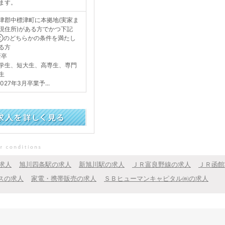
ます。
津郡中標津町に本拠地(実家ま
現住所)がある方でかつ下記
のどちらかの条件を満たし
る方
新卒
学生、短大生、高専生、専門
生
27年3月卒業予...
求人
旭川四条駅の求人
新旭川駅の求人
ＪＲ富良野線の求人
ＪＲ函館
スの求人
家電・携帯販売の求人
ＳＢヒューマンキャピタル㈱の求人