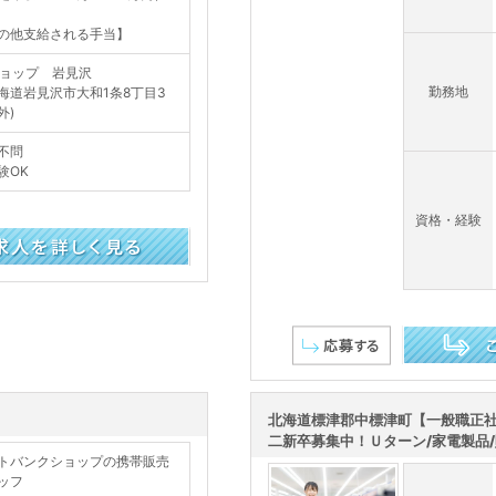
の他支給される手当】
ショップ 岩見沢
勤務地
海道岩見沢市大和1条8丁目3
外)
不問
験OK
資格・経験
この求人を詳し
北海道標津郡中標津町【一般職正
二新卒募集中！Ｕターン/家電製品
トバンクショップの携帯販売
ッフ