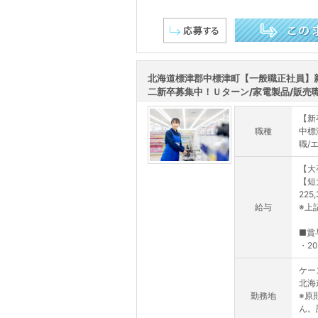
この求人を詳しく見る
北海道標津郡中標津町【一般職正社員】
二新卒募集中！Ｕターン/家電製品/販売
【新
職種
中標
職/
【大
【短
225
給与
※上
■賞
・20.
ケー
北海
勤務地
※原
ん。