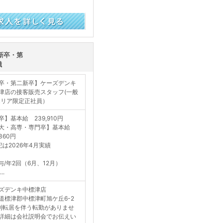
新卒・第
職
卒・第二新卒】ケーズデンキ
津店の接客販売スタッフ(一般
エリア限定正社員）
卒】基本給 239,910円
大・高専・専門卒】基本給
,360円
記は2026年4月実績
与/年2回（6月、12月）
..
ズデンキ中標津店
道標津郡中標津町旭ケ丘6-2
則転居を伴う転勤がありませ
詳細は会社説明会でお伝えい