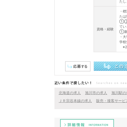
たし
・標
たは
①②
てい
資格・経験
①
・大
学校
※20
この求人を詳しく見る
近い条件で探したい！
北海道の求人
旭川市の求人
旭川駅の
ＪＲ宗谷本線の求人
販売・接客サービ