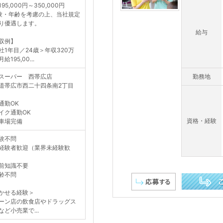
95,000円～350,000円
験・年齢を考慮の上、当社規定
り優遇します。
給与
収例】
社1年目／24歳＞年収320万
給195,00...
スーパー 西帯広店
勤務地
道帯広市西二十四条南2丁目
通勤OK
イク通勤OK
資格・経験
車場完備
験不問
経験者歓迎（業界未経験歓
前知識不要
齢不問
かせる経験＞
この求人を詳し
ーン店の飲食店やドラッグス
など小売業で...