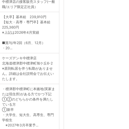
中標津店の接客販売スタッフ(一般
職/エリア限定正社員）
【大卒】基本給 239,910円
【短大・高専・専門卒】基本給
225,360円
※上記は2026年4月実績
■賞与/年2回（6月、12月）
・20...
ケーズデンキ中標津店
北海道標津郡中標津町旭ケ丘6-2
※原則転居を伴う転勤がありませ
ん。詳細は会社説明会でお伝えい
たします。
・標津郡中標津町に本拠地(実家ま
たは現住所)がある方でかつ下記
①②のどちらかの条件を満たし
ている方
①新卒
・大学生、短大生、高専生、専門
学校生
※2027年3月卒業予...