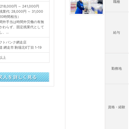
職種
218,000円 ～ 241,000円
業代: 28,000円 ～ 31,000
20時間相当）
間外手当は時間外労働の有無
かわらず、固定残業代として
、...
給与
フトバンク網走店
 網走市 駒場北6丁目 1‐19
以上
勤務地
資格・経験