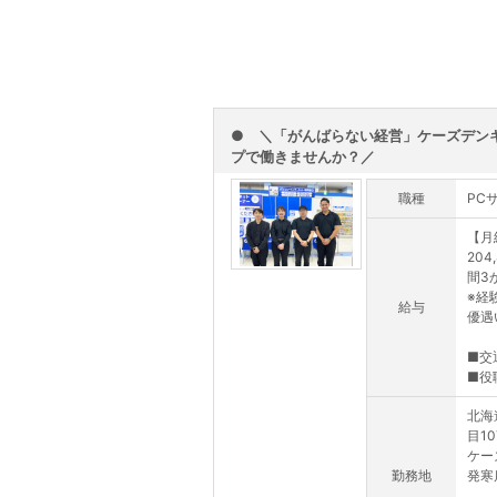
● ＼「がんばらない経営」ケーズデン
プで働きませんか？／
職種
PC
【月
204
間3
※経
給与
優遇
■交
■役
北海
目10
ケー
勤務地
発寒