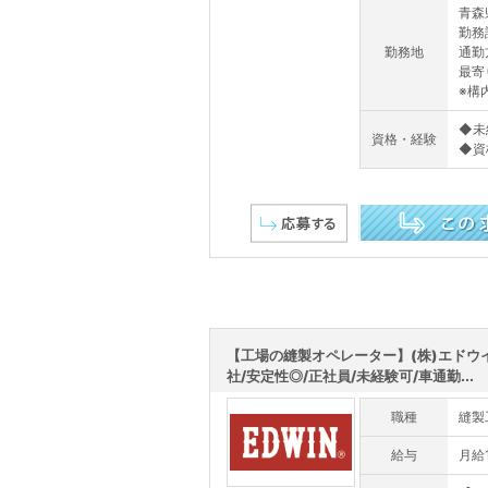
青森
勤務
勤務地
通勤
最寄
※構
◆未
資格・経験
◆資
この求人を詳しく見る
【工場の縫製オペレーター】(株)エドウ
社/安定性◎/正社員/未経験可/車通勤...
職種
縫製
給与
月給1