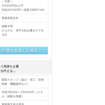
＜月収＞
210000円以上可
月給207000円＋深夜328円×10H
青森県黒石市
経験不問
ひらがな・漢字の読み書きができ
る方
く見る
いう気持ちを重
叶える...
製造スタッフ（組立・加工・目視
検査・機械操作など）
月給180000～230000円（スキ
ル・経験を考慮）
青森県五所川原市