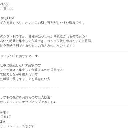
~17:00
0~翌5:00
／休憩60分
できる日もあり、オンオフの切り替えがしやすい環境です！
のシフト制ですが、各種手当がしっかり支給されるので安心♪
着いた時間に集中して作業でき、コツコツ取り組みたい方に最適。
間を有効活用できるのもこの働き方のポイントです！
なタイプの方におすすめ！★
仕事に挑戦したい未経験の方
くりが好き・集中して作業するのが得意な方
で協力しながら働きたい方
た職場で長くキャリアを築きたい方
ーーーーーーーーーーーーーーーーーーー
リフトの免許をお持ちの方は大歓迎！
かしてさらにステップアップできます♪
休暇】
日114日
日制
りリフレッシュできます！