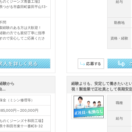
ちのくジーンズ青森工場】
給与
県つがる市森田町森田平山13-
不問
勤務地
製経験のある方は大歓迎！
経験の方でも親切丁寧に指導
すので安心してご応募くださ
資格・経験
この求人を詳し
経験から
経験よりも、安定して働きたいと
..
視！製造業で正社員として長期安定を
保全（ミシン修理等）
職種
85,000円～200,000円
給与
ちのくジーンズ十和田工場】
県十和田市東十一番町8-32