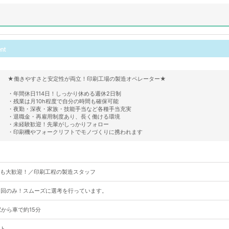
★働きやすさと安定性が両立！印刷工場の製造オペレーター★
・年間休日114日！しっかり休める週休2日制
・残業は月10h程度で自分の時間も確保可能
・夜勤・深夜・家族・技能手当など各種手当充実
・退職金・再雇用制度あり、長く働ける環境
・未経験歓迎！先輩がしっかりフォロー
・印刷機やフォークリフトでモノづくりに携われます
も大歓迎！／印刷工程の製造スタッフ
1回のみ！スムーズに選考を行っています。
駅から車で約15分
ト