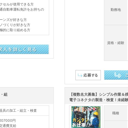
クセルが使用できる方
通自動車運転免許をお持ちの
勤務地
ーンズが好きな方
ノづくりが好きな方
極的に取り組める方
資格・経験
この求人を詳し
工・組
【複数名大募集】シンプル作業＆残
電子コネクタの製造・検査！未経験可
器具の加工・組立・検査
職種
207000円
交通費支給