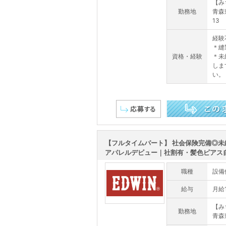
【み
勤務地
青森
13
経験
＊縫
資格・経験
＊未
しま
い。
この求人を詳しく見る
【フルタイムパート】 社会保険完備◎未
アパレルデビュー｜社割有・髪色ピアス自.
職種
設備
給与
月給1
【み
勤務地
青森