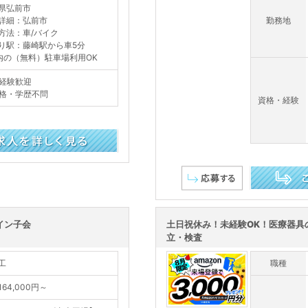
県弘前市
詳細：弘前市
勤務地
方法：車/バイク
り駅：藤崎駅から車5分
内の（無料）駐車場利用OK
経験歓迎
格・学歴不問
資格・経験
この求人を詳し
イン子会
土日祝休み！未経験OK！医療器具
立・検査
工
職種
64,000円～