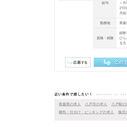
給与
＜月
21
月給
勤務地
青森
経験
資格・経験
ひら
る方
この求人を詳しく見る
近い条件で探したい！
青森県の求人
八戸市の求人
八戸駅の
梱包・仕分け・ピッキングの求人
株式