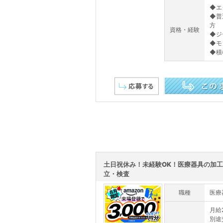
◆エ
◆普
方
資格・経験
◆ジ
◆モ
◆積
この求人を詳しく見る
土日祝休み！未経験OK！医療器具の加
立・検査
職種
医療
月給
別途