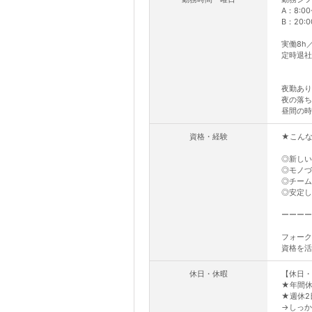
A：8:00
B：20:0
実働8h
定時退社
夜勤あり
夜の落ち
昼間の時
資格・経験
★こん
◎新しい
◎モノづ
◎チーム
◎安定し
ーーーー
フォーク
資格を活
休日・休暇
【休日・
★年間休
★週休2
→しっか