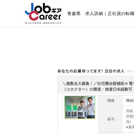
青森県 求人詳細｜正社員の転
あなたの応募待ってます!注目の求人
＼複数名大募集！／社宅費全額補助☆電
（コネクター）の製造・検査◎未経験可！残
職種
機械
月給：
月収
給与
当)
※基