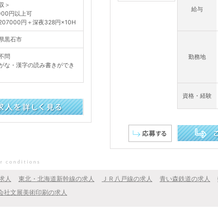
収＞
給与
0000円以上可
207000円＋深夜328円×10H
県黒石市
不問
勤務地
がな・漢字の読み書きができ
資格・経験
この求人を詳し
求人
東北・北海道新幹線の求人
ＪＲ八戸線の求人
青い森鉄道の求人
会社文展美術印刷の求人