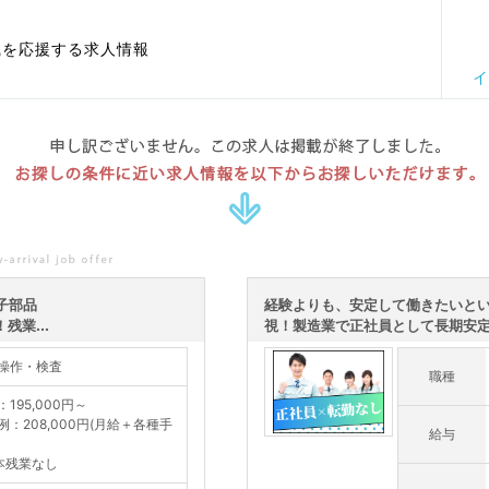
職を応援する求人情報
イ
申し訳ございません。この求人は掲載が終了しました。
お探しの条件に近い求人情報を以下からお探しいただけます。
子部品
経験よりも、安定して働きたいと
業...
視！製造業で正社員として長期安定を
操作・検査
職種
195,000円～
例：208,000円(月給＋各種手
給与
本残業なし